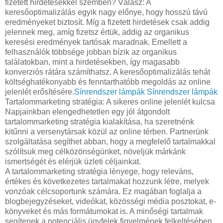
fizetett hirdetésekkel szemben? Válasz: A
keresőoptimalizálás egyik nagy előnye, hogy hosszú távú
eredményeket biztosít. Míg a fizetett hirdetések csak addig
jelennek meg, amíg fizetsz értük, addig az organikus
keresési eredmények tartósak maradnak. Emellett a
felhasználók többsége jobban bízik az organikus
találatokban, mint a hirdetésekben, így magasabb
konverziós rátára számíthatsz. A keresőoptimalizálás tehát
költséghatékonyabb és fenntarthatóbb megoldás az online
jelenlét erősítésére.
Sínrendszer lámpák
Sínrendszer lámpák
Tartalommarketing stratégia: A sikeres online jelenlét kulcsa
Napjainkban elengedhetetlen egy jól átgondolt
tartalommarketing stratégia kialakítása, ha szeretnénk
kitűnni a versenytársak közül az online térben. Partnerünk
szolgáltatása segíthet abban, hogy a megfelelő tartalmakkal
szólítsuk meg célközönségünket, növeljük márkánk
ismertségét és elérjük üzleti céljainkat.
A tartalommarketing stratégia lényege, hogy releváns,
értékes és következetes tartalmakat hozzunk létre, melyek
vonzóak célcsoportunk számára. Ez magában foglalja a
blogbejegyzéseket, videókat, közösségi média posztokat, e-
könyveket és más formátumokat is. A minőségi tartalmak
segítenek a potenciális ügyfelek figyelmének felkeltésében,