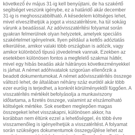
következő év május 31-ig kell benyújtani, de ha szakértő
segítséget veszünk igénybe, ez a határidő akár december
31-ig is meghosszabbítható. A késedelem költséges lehet,
mivel elveszíthetjük a jogot a visszatérítésre, ha túl sokáig
várunk a beadással. Az adóvisszatérítési folyamat során
gyakran felmerülnek olyan helyzetek, amelyek speciális
szakértelmet igényelnek. Ilyen például a kettős adóztatás
elkerülése, amikor valaki több országban is adózik, vagy
amikor különböző típusú jövedelmek vannak. Ezekben az
esetekben különösen fontos a megfelelő szakmai háttér,
mivel egy hibás beadás akár hátrányos következményekkel
is járhat. A német adóhivatalok szigorúan ellenőrzik a
beadott dokumentumokat. A német adóvisszatérítés összege
változó lehet, de általában néhány száz eurótól akár több
ezer euróig is terjedhet, a konkrét körülményektől függően. A
visszatérítés mértékét befolyásolja a munkaviszony
időtartama, a fizetés összege, valamint az elszámolható
költségek mértéke. Sok esetben meglepően magas
összegeket lehet visszakapni, különösen akkor, ha
korábban nem éltünk ezzel a lehetőséggel, és több évre
visszamenőleg is igényelhetjük a visszatérítést. A folyamat
során szükséges dokumentumok összegyűjtése lehet az