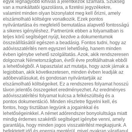
egyik legnagyobb kihívás a jelentkezők számára. Szükség
van a munkáltatói igazolásra, a fizetési jegyzékekre,
valamint minden olyan bizonylatot meg kell őrizni, amely
elszámolható költségre vonatkozik. Ezek pontos
nyilvántartása és megfelelő bemutatása alapvető fontosságú
a sikeres igényléshez. Partnerünk ebben a folyamatban is
teljes körű segítséget nyújt, kezdve a dokumentumok
összeállításától egészen a beadásig. Fontos tudni, hogy az
adóvisszatérítés nem egyszeri lehetőség, hanem minden
évben igénybe vehető szolgáltatás. Azok, akik rendszeresen
dolgoznak Németországban, évről évre profitálhatnak ebből
a lehetőségből. A tapasztalat azt mutatja, hogy azok járnak a
legjobban, akik következetesen, minden évben leadják az
adóbevallásukat, és gondosan nyilvántartják az
elszámolható költségeiket. Ez a rendszeres folyamat hosszú
távon jelentős összegeket eredményezhet. Az eredményes
adóvisszatérítési folyamat kulcsa a felkészültség és a
pontos dokumentáció. Minden részletre figyelni kell, és
fontos, hogy tisztában legyünk a jogainkkal és
lehetőségeinkkel. A német adórendszer bonyolultsága miatt
mindig érdemes szakértői segítséget igénybe venni, amely
garantálja, hogy minden jogos visszatérítést megkapjunk. A
befektetett idő és energia megtérül, mivel gyakran váratlanul