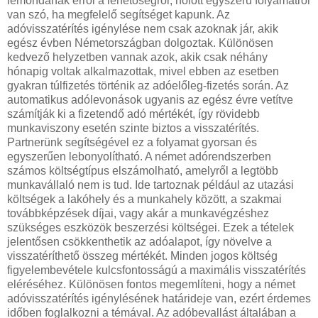
lemondanak erről a lehetőségről, holott egyszerű folyamatról
van szó, ha megfelelő segítséget kapunk. Az
adóvisszatérítés igénylése nem csak azoknak jár, akik
egész évben Németországban dolgoztak. Különösen
kedvező helyzetben vannak azok, akik csak néhány
hónapig voltak alkalmazottak, mivel ebben az esetben
gyakran túlfizetés történik az adóelőleg-fizetés során. Az
automatikus adólevonások ugyanis az egész évre vetítve
számítják ki a fizetendő adó mértékét, így rövidebb
munkaviszony esetén szinte biztos a visszatérítés.
Partnerünk segítségével ez a folyamat gyorsan és
egyszerűen lebonyolítható. A német adórendszerben
számos költségtípus elszámolható, amelyről a legtöbb
munkavállaló nem is tud. Ide tartoznak például az utazási
költségek a lakóhely és a munkahely között, a szakmai
továbbképzések díjai, vagy akár a munkavégzéshez
szükséges eszközök beszerzési költségei. Ezek a tételek
jelentősen csökkenthetik az adóalapot, így növelve a
visszatéríthető összeg mértékét. Minden jogos költség
figyelembevétele kulcsfontosságú a maximális visszatérítés
eléréséhez. Különösen fontos megemlíteni, hogy a német
adóvisszatérítés igénylésének határideje van, ezért érdemes
időben foglalkozni a témával. Az adóbevallást általában a