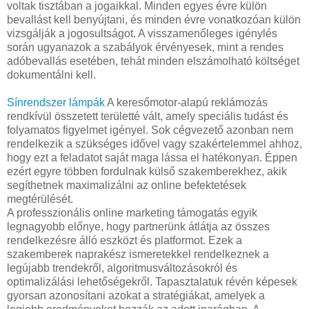
voltak tisztában a jogaikkal. Minden egyes évre külön
bevallást kell benyújtani, és minden évre vonatkozóan külön
vizsgálják a jogosultságot. A visszamenőleges igénylés
során ugyanazok a szabályok érvényesek, mint a rendes
adóbevallás esetében, tehát minden elszámolható költséget
dokumentálni kell.
Sínrendszer lámpák
A keresőmotor-alapú reklámozás
rendkívül összetett területté vált, amely speciális tudást és
folyamatos figyelmet igényel. Sok cégvezető azonban nem
rendelkezik a szükséges idővel vagy szakértelemmel ahhoz,
hogy ezt a feladatot saját maga lássa el hatékonyan. Éppen
ezért egyre többen fordulnak külső szakemberekhez, akik
segíthetnek maximalizálni az online befektetések
megtérülését.
A professzionális online marketing támogatás egyik
legnagyobb előnye, hogy partnerünk átlátja az összes
rendelkezésre álló eszközt és platformot. Ezek a
szakemberek naprakész ismeretekkel rendelkeznek a
legújabb trendekről, algoritmusváltozásokról és
optimalizálási lehetőségekről. Tapasztalatuk révén képesek
gyorsan azonosítani azokat a stratégiákat, amelyek a