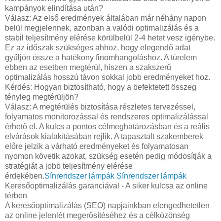
kampányok elindítása után?
Válasz: Az első eredmények általában már néhány napon
belül megjelennek, azonban a valódi optimalizálás és a
stabil teljesítmény elérése körülbelül 2-4 hetet vesz igénybe.
Ez az időszak szükséges ahhoz, hogy elegendő adat
gyűljön össze a hatékony finomhangoláshoz. A türelem
ebben az esetben megtérül, hiszen a szakszerű
optimalizálás hosszú távon sokkal jobb eredményeket hoz.
Kérdés: Hogyan biztosítható, hogy a befektetett összeg
tényleg megtérüljön?
Válasz: A megtérülés biztosítása részletes tervezéssel,
folyamatos monitorozással és rendszeres optimalizálással
érhető el. A kulcs a pontos célmeghatározásban és a reális
elvárások kialakításában rejlik. A tapasztalt szakemberek
előre jelzik a várható eredményeket és folyamatosan
nyomon követik azokat, szükség esetén pedig módosítják a
stratégiát a jobb teljesítmény elérése
érdekében.
Sínrendszer lámpák
Sínrendszer lámpák
Keresőoptimalizálás garanciával - A siker kulcsa az online
térben
A keresőoptimalizálás (SEO) napjainkban elengedhetetlen
az online jelenlét megerősítéséhez és a célközönség