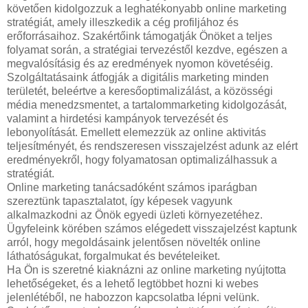
követően kidolgozzuk a leghatékonyabb online marketing
stratégiát, amely illeszkedik a cég profiljához és
erőforrásaihoz. Szakértőink támogatják Önöket a teljes
folyamat során, a stratégiai tervezéstől kezdve, egészen a
megvalósításig és az eredmények nyomon követéséig.
Szolgáltatásaink átfogják a digitális marketing minden
területét, beleértve a keresőoptimalizálást, a közösségi
média menedzsmentet, a tartalommarketing kidolgozását,
valamint a hirdetési kampányok tervezését és
lebonyolítását. Emellett elemezzük az online aktivitás
teljesítményét, és rendszeresen visszajelzést adunk az elért
eredményekről, hogy folyamatosan optimalizálhassuk a
stratégiát.
Online marketing tanácsadóként számos iparágban
szereztünk tapasztalatot, így képesek vagyunk
alkalmazkodni az Önök egyedi üzleti környezetéhez.
Ügyfeleink körében számos elégedett visszajelzést kaptunk
arról, hogy megoldásaink jelentősen növelték online
láthatóságukat, forgalmukat és bevételeiket.
Ha Ön is szeretné kiaknázni az online marketing nyújtotta
lehetőségeket, és a lehető legtöbbet hozni ki webes
jelenlétéből, ne habozzon kapcsolatba lépni velünk.