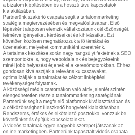
a bizalom kiépítésében és a hosszú távú kapcsolatok
kialakításában.
Partnerünk szakértő csapata segít a tartalommarketing
stratégia megtervezésében és megvalósításában. Első
lépésként alaposan elemzik vállalkozásunk célközönségét,
felmérve igényeiket, kérdéseiket és kihívásaikat. Ezt
követően közösen meghatározzuk a fő témákat és
üzeneteket, melyeket kommunikálni szeretnénk.
A tartalmak készítése során nagy hangsúlyt fektetnek a SEO
szempontokra is, hogy weboldalaink és bejegyzéseink
minél jobb helyezést érjenek el a keresőmotorokban. Ehhez
gondosan kiválasztják a releváns kulcsszavakat,
optimalizálják a tartalmakat és célzott linképítési
tevékenységet folytatnak.
A közösségi média csatornákon való aktív jelenlét szintén
elengedhetetlen része a tartalommarketing stratégiának.
Partnerünk segít a megfelelő platformok kiválasztásában és
a célközönséghez illeszkedő hangvétel kialakításában.
Rendszeres, értékes és elkötelező posztokkal vonzzuk be
követőinket és építjük kapcsolatainkat.
A videós tartalmak egyre nagyobb szerepet játszanak az
online marketingben. Partnerünk tapasztalt videós csapata