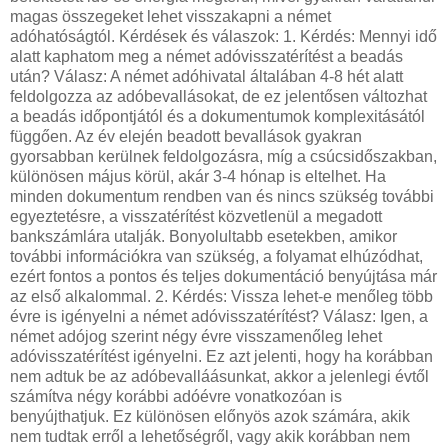
magas összegeket lehet visszakapni a német
adóhatóságtól. Kérdések és válaszok: 1. Kérdés: Mennyi idő
alatt kaphatom meg a német adóvisszatérítést a beadás
után? Válasz: A német adóhivatal általában 4-8 hét alatt
feldolgozza az adóbevallásokat, de ez jelentősen változhat
a beadás időpontjától és a dokumentumok komplexitásától
függően. Az év elején beadott bevallások gyakran
gyorsabban kerülnek feldolgozásra, míg a csúcsidőszakban,
különösen május körül, akár 3-4 hónap is eltelhet. Ha
minden dokumentum rendben van és nincs szükség további
egyeztetésre, a visszatérítést közvetlenül a megadott
bankszámlára utalják. Bonyolultabb esetekben, amikor
további információkra van szükség, a folyamat elhúzódhat,
ezért fontos a pontos és teljes dokumentáció benyújtása már
az első alkalommal. 2. Kérdés: Vissza lehet-e menőleg több
évre is igényelni a német adóvisszatérítést? Válasz: Igen, a
német adójog szerint négy évre visszamenőleg lehet
adóvisszatérítést igényelni. Ez azt jelenti, hogy ha korábban
nem adtuk be az adóbevalláásunkat, akkor a jelenlegi évtől
számítva négy korábbi adóévre vonatkozóan is
benyújthatjuk. Ez különösen előnyös azok számára, akik
nem tudtak erről a lehetőségről, vagy akik korábban nem