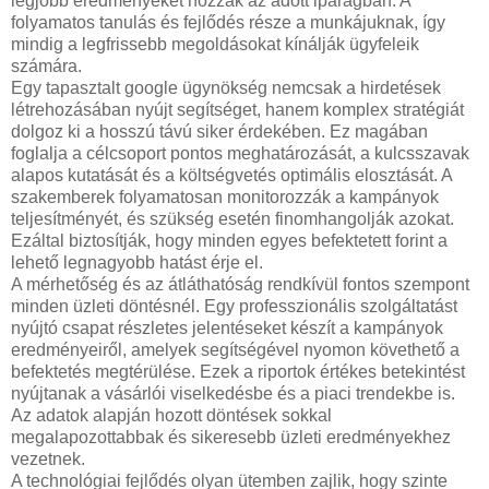
legjobb eredményeket hozzák az adott iparágban. A
folyamatos tanulás és fejlődés része a munkájuknak, így
mindig a legfrissebb megoldásokat kínálják ügyfeleik
számára.
Egy tapasztalt google ügynökség nemcsak a hirdetések
létrehozásában nyújt segítséget, hanem komplex stratégiát
dolgoz ki a hosszú távú siker érdekében. Ez magában
foglalja a célcsoport pontos meghatározását, a kulcsszavak
alapos kutatását és a költségvetés optimális elosztását. A
szakemberek folyamatosan monitorozzák a kampányok
teljesítményét, és szükség esetén finomhangolják azokat.
Ezáltal biztosítják, hogy minden egyes befektetett forint a
lehető legnagyobb hatást érje el.
A mérhetőség és az átláthatóság rendkívül fontos szempont
minden üzleti döntésnél. Egy professzionális szolgáltatást
nyújtó csapat részletes jelentéseket készít a kampányok
eredményeiről, amelyek segítségével nyomon követhető a
befektetés megtérülése. Ezek a riportok értékes betekintést
nyújtanak a vásárlói viselkedésbe és a piaci trendekbe is.
Az adatok alapján hozott döntések sokkal
megalapozottabbak és sikeresebb üzleti eredményekhez
vezetnek.
A technológiai fejlődés olyan ütemben zajlik, hogy szinte