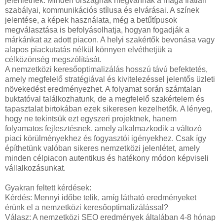
jelenlétnek. Minden országnak megvannak a maga íratlan
szabályai, kommunikációs stílusa és elvárásai. A színek
jelentése, a képek használata, még a betűtípusok
megválasztása is befolyásolhatja, hogyan fogadják a
márkánkat az adott piacon. A helyi szakértők bevonása vagy
alapos piackutatás nélkül könnyen elvéthetjük a
célközönség megszólítását.
A nemzetközi keresőoptimalizálás hosszú távú befektetés,
amely megfelelő stratégiával és kivitelezéssel jelentős üzleti
növekedést eredményezhet. A folyamat során számtalan
buktatóval találkozhatunk, de a megfelelő szakértelem és
tapasztalat birtokában ezek sikeresen kezelhetők. A lényeg,
hogy ne tekintsük ezt egyszeri projektnek, hanem
folyamatos fejlesztésnek, amely alkalmazkodik a változó
piaci körülményekhez és fogyasztói igényekhez. Csak így
építhetünk valóban sikeres nemzetközi jelenlétet, amely
minden célpiacon autentikus és hatékony módon képviseli
vállalkozásunkat.
Gyakran feltett kérdések:
Kérdés: Mennyi időbe telik, amíg látható eredményeket
érünk el a nemzetközi keresőoptimalizálással?
Válasz: A nemzetközi SEO eredmények általában 4-8 hónap