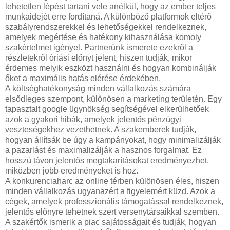
lehetetlen lépést tartani vele anélkül, hogy az ember teljes
munkaidejét erre fordítaná. A különböző platformok eltérő
szabályrendszerekkel és lehetőségekkel rendelkeznek,
amelyek megértése és hatékony kihasználása komoly
szakértelmet igényel. Partnerünk ismerete ezekről a
részletekről óriási előnyt jelent, hiszen tudják, mikor
érdemes melyik eszközt használni és hogyan kombinálják
őket a maximális hatás elérése érdekében.
A költséghatékonyság minden vállalkozás számára
elsődleges szempont, különösen a marketing területén. Egy
tapasztalt google ügynökség segítségével elkerülhetőek
azok a gyakori hibák, amelyek jelentős pénzügyi
veszteségekhez vezethetnek. A szakemberek tudják,
hogyan állítsák be úgy a kampányokat, hogy minimalizálják
a pazarlást és maximalizálják a hasznos forgalmat. Ez
hosszú távon jelentős megtakarításokat eredményezhet,
miközben jobb eredményeket is hoz.
A konkurenciaharc az online térben különösen éles, hiszen
minden vállalkozás ugyanazért a figyelemért küzd. Azok a
cégek, amelyek professzionális támogatással rendelkeznek,
jelentős előnyre tehetnek szert versenytársaikkal szemben.
A szakértők ismerik a piac sajátosságait és tudják, hogyan