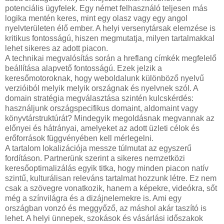
potenciális ügyfelek. Egy német felhasználó teljesen más
logika mentén keres, mint egy olasz vagy egy angol
nyelvterületen élő ember. A helyi versenytársak elemzése is
kritikus fontosságú, hiszen megmutatja, milyen tartalmakkal
lehet sikeres az adott piacon.
A technikai megvalósítás során a hreflang címkék megfelelő
beállítása alapvető fontosságú. Ezek jelzik a
keresőmotoroknak, hogy weboldalunk különböző nyelvű
verzióiból melyik melyik országnak és nyelvnek szól. A
domain stratégia megválasztása szintén kulcskérdés:
használjunk országspecifikus domaint, aldomaint vagy
könyvtárstruktúrát? Mindegyik megoldásnak megvannak az
előnyei és hátrányai, amelyeket az adott üzleti célok és
erőforrások függvényében kell mérlegelni.
A tartalom lokalizációja messze túlmutat az egyszerű
fordításon. Partnerünk szerint a sikeres nemzetközi
keresőoptimalizálás egyik titka, hogy minden piacon natív
szintű, kulturálisan releváns tartalmat hozzunk létre. Ez nem
csak a szövegre vonatkozik, hanem a képekre, videókra, sőt
még a színvilágra és a dizájnelemekre is. Ami egy
országban vonzó és meggyőző, az máshol akár taszító is
lehet. A helyi ünnepek, szokások és vásárlási időszakok