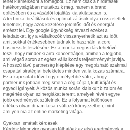
lehet kiemelkedni a tömegből. Ez nem csak a hirdetések
hatékonyságában mutatkozik meg, hanem a brand
építésében és a vásárlói lojalitás kialakításában is.
A technikai beállítások és optimalizálások olyan összetettek
lehetnek, hogy azok kezelése jelentős időt és energiát
emészt fel. Egy google ügynökség átveszi ezeket a
feladatokat, így a vállalkozók visszanyerhetik azt az időt,
amit sokkal értékesebben tudnak felhasználni a core
business fejlesztésére. Ez a munkamegosztás lehetővé
teszi, hogy mindenki arra koncentráljon, amiben a legjobb,
ami végső soron az egész vállalkozás teljesítményét javítja.
A hosszú távú partnerség kiépítése egy megbízható szakmai
csapattal stratégiai befektetés minden vállalkozás számára.
Ez a kapcsolat idővel egyre mélyebbé válik, ahogy
partnerünk jobban megismeri a cég céljait, kultúráját és
egyedi igényeit. A közös munka során kialakult bizalom és
megértés olyan szinergiákat teremt, amelyek révén egyre
jobb eredmények születnek. Ez a folyamat különösen
értékes olyan dinamikusan változó környezetben, mint
amilyen ma az online marketing világa.
Gyakran ismételt kérdések:
Kérdés: Mennyire gyorsan láthatóak az első eredmények a