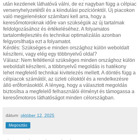
után kezdenek láthatóvá válni, de ez nagyban függ a célpiac
versenyhelyzetétől és a kiindulási pozíciónktól. Új piacokon
való megjelenéskor számítani kell arra, hogy a
keresőmotoroknak időre van szükségük az új tartalmak
feldolgozásához és értékeléséhez. A folyamatos
tartalomfejlesztés és technikai optimalizálás azonban
felgyorsíthatja ezt a folyamatot.
Kérdés: Szükséges-e minden országhoz külön weboldalt
készíteni, vagy elég egy többnyelvű oldal?
Válasz: Nem feltétlenül szükséges minden országhoz külön
weboldalt készíteni, a többnyelvű megoldás is hatékony
lehet megfelelő technikai kivitelezés mellett. A döntés függ a
célpiacok számától, az üzleti céloktól és a rendelkezésre
álló erőforrásoktól. A lényeg, hogy a választott megoldás
biztosítsa a megfelelő felhasználói élményt és támogassa a
keresőmotoros láthatóságot minden célországban.
dátum:
október 12, 2025
Megosztás