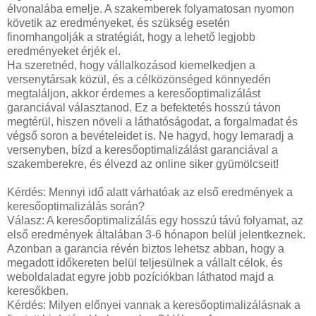
élvonalába emelje. A szakemberek folyamatosan nyomon
követik az eredményeket, és szükség esetén
finomhangolják a stratégiát, hogy a lehető legjobb
eredményeket érjék el.
Ha szeretnéd, hogy vállalkozásod kiemelkedjen a
versenytársak közül, és a célközönséged könnyedén
megtaláljon, akkor érdemes a keresőoptimalizálást
garanciával választanod. Ez a befektetés hosszú távon
megtérül, hiszen növeli a láthatóságodat, a forgalmadat és
végső soron a bevételeidet is. Ne hagyd, hogy lemaradj a
versenyben, bízd a keresőoptimalizálást garanciával a
szakemberekre, és élvezd az online siker gyümölcseit!
Kérdés: Mennyi idő alatt várhatóak az első eredmények a
keresőoptimalizálás során?
Válasz: A keresőoptimalizálás egy hosszú távú folyamat, az
első eredmények általában 3-6 hónapon belül jelentkeznek.
Azonban a garancia révén biztos lehetsz abban, hogy a
megadott időkereten belül teljesülnek a vállalt célok, és
weboldaladat egyre jobb pozíciókban láthatod majd a
keresőkben.
Kérdés: Milyen előnyei vannak a keresőoptimalizálásnak a