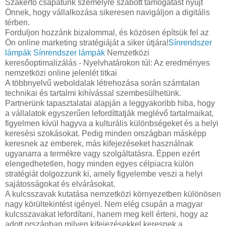
Szakértő csapatunk személyre szabott támogatást nyújt
Önnek, hogy vállalkozása sikeresen navigáljon a digitális
térben.
Forduljon hozzánk bizalommal, és közösen építsük fel az
Ön online marketing stratégiáját a siker útjára!
Sínrendszer
lámpák
Sínrendszer lámpák
Nemzetközi
keresőoptimalizálás - Nyelvhatárokon túl: Az eredményes
nemzetközi online jelenlét titkai
A többnyelvű weboldalak létrehozása során számtalan
technikai és tartalmi kihívással szembesülhetünk.
Partnerünk tapasztalatai alapján a leggyakoribb hiba, hogy
a vállalatok egyszerűen lefordíttatják meglévő tartalmaikat,
figyelmen kívül hagyva a kulturális különbségeket és a helyi
keresési szokásokat. Pedig minden országban másképp
keresnek az emberek, más kifejezéseket használnak
ugyanarra a termékre vagy szolgáltatásra. Éppen ezért
elengedhetetlen, hogy minden egyes célpiacra külön
stratégiát dolgozzunk ki, amely figyelembe veszi a helyi
sajátosságokat és elvárásokat.
A kulcsszavak kutatása nemzetközi környezetben különösen
nagy körültekintést igényel. Nem elég csupán a magyar
kulcsszavakat lefordítani, hanem meg kell érteni, hogy az
adott országban milyen kifejezésekkel keresnek a