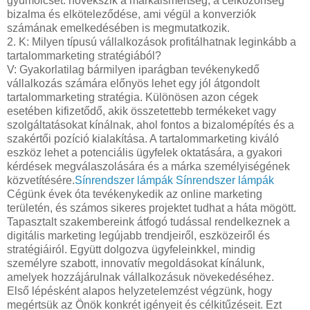
gyümölcsét: növekszik a márkaismertség, a célközönség
bizalma és elköteleződése, ami végül a konverziók
számának emelkedésében is megmutatkozik.
2. K: Milyen típusú vállalkozások profitálhatnak leginkább a
tartalommarketing stratégiából?
V: Gyakorlatilag bármilyen iparágban tevékenykedő
vállalkozás számára előnyös lehet egy jól átgondolt
tartalommarketing stratégia. Különösen azon cégek
esetében kifizetődő, akik összetettebb termékeket vagy
szolgáltatásokat kínálnak, ahol fontos a bizalomépítés és a
szakértői pozíció kialakítása. A tartalommarketing kiváló
eszköz lehet a potenciális ügyfelek oktatására, a gyakori
kérdések megválaszolására és a márka személyiségének
közvetítésére.
Sínrendszer lámpák
Sínrendszer lámpák
Cégünk évek óta tevékenykedik az online marketing
területén, és számos sikeres projektet tudhat a háta mögött.
Tapasztalt szakembereink átfogó tudással rendelkeznek a
digitális marketing legújabb trendjeiről, eszközeiről és
stratégiáiról. Együtt dolgozva ügyfeleinkkel, mindig
személyre szabott, innovatív megoldásokat kínálunk,
amelyek hozzájárulnak vállalkozásuk növekedéséhez.
Első lépésként alapos helyzetelemzést végzünk, hogy
megértsük az Önök konkrét igényeit és célkitűzéseit. Ezt