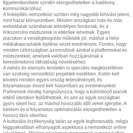
figyelembevétele szintén elengedhetetlen a hatékony
kommunikációhoz.
A linképítés nemzetközi szinten még nagyobb kihívást jelent,
mint hazai környezetben. Minden országban más és más
weboldalak számítanak tekintélyes forrásnak, és a
linkszerzési módszerek is eltérőek lehetnek. Egyes
piacokon a vendégblogolás működik jól, máshol a helyi
médiakapcsolatok építése vezet eredményre. Fontos, hogy
minden célországban azonosítsuk azokat a platformokat és
módszereket, amelyek valóban hozzájárulnak a
keresőmotoros láthatóság növeléséhez.
A mérés és elemzés területén is speciális megközelítésre
van szükség nemzetközi projektek esetében. Külön kell
követni minden egyes ország teljesítményét, és
folyamatosan össze kell hasonlítani az eredményeket.
Partnerünk mindig hangsúlyozza, hogy a különböző piacok
eltérő ütemben fejlődhetnek, és ami az egyik országban
gyors sikert hoz, az máshol hosszabb időt vehet igénybe. A
türelem és a folyamatos optimalizálás elengedhetetlen a
hosszú távú sikerhez.
A kulturális érzékenység talán az egyik legfontosabb, mégis
leggyakrabban elhanyagolt aspektusa a nemzetközi online