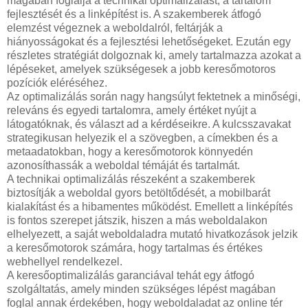
magában foglalja a technikai optimalizálást, a tartalom
fejlesztését és a linképítést is. A szakemberek átfogó
elemzést végeznek a weboldalról, feltárják a
hiányosságokat és a fejlesztési lehetőségeket. Ezután egy
részletes stratégiát dolgoznak ki, amely tartalmazza azokat a
lépéseket, amelyek szükségesek a jobb keresőmotoros
pozíciók eléréséhez.
Az optimalizálás során nagy hangsúlyt fektetnek a minőségi,
releváns és egyedi tartalomra, amely értéket nyújt a
látogatóknak, és választ ad a kérdéseikre. A kulcsszavakat
strategikusan helyezik el a szövegben, a címekben és a
metaadatokban, hogy a keresőmotorok könnyedén
azonosíthassák a weboldal témáját és tartalmát.
A technikai optimalizálás részeként a szakemberek
biztosítják a weboldal gyors betöltődését, a mobilbarát
kialakítást és a hibamentes működést. Emellett a linképítés
is fontos szerepet játszik, hiszen a más weboldalakon
elhelyezett, a saját weboldaladra mutató hivatkozások jelzik
a keresőmotorok számára, hogy tartalmas és értékes
webhellyel rendelkezel.
A keresőoptimalizálás garanciával tehát egy átfogó
szolgáltatás, amely minden szükséges lépést magában
foglal annak érdekében, hogy weboldaladat az online tér