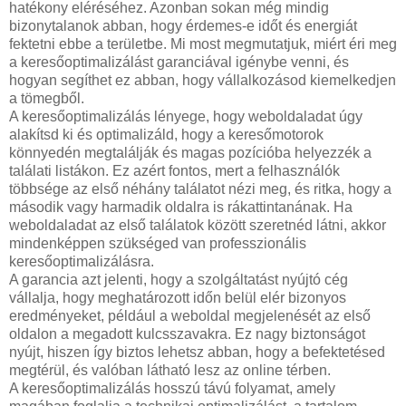
hatékony eléréséhez. Azonban sokan még mindig
bizonytalanok abban, hogy érdemes-e időt és energiát
fektetni ebbe a területbe. Mi most megmutatjuk, miért éri meg
a keresőoptimalizálást garanciával igénybe venni, és
hogyan segíthet ez abban, hogy vállalkozásod kiemelkedjen
a tömegből.
A keresőoptimalizálás lényege, hogy weboldaladat úgy
alakítsd ki és optimalizáld, hogy a keresőmotorok
könnyedén megtalálják és magas pozícióba helyezzék a
találati listákon. Ez azért fontos, mert a felhasználók
többsége az első néhány találatot nézi meg, és ritka, hogy a
második vagy harmadik oldalra is rákattintanának. Ha
weboldaladat az első találatok között szeretnéd látni, akkor
mindenképpen szükséged van professzionális
keresőoptimalizálásra.
A garancia azt jelenti, hogy a szolgáltatást nyújtó cég
vállalja, hogy meghatározott időn belül elér bizonyos
eredményeket, például a weboldal megjelenését az első
oldalon a megadott kulcsszavakra. Ez nagy biztonságot
nyújt, hiszen így biztos lehetsz abban, hogy a befektetésed
megtérül, és valóban látható lesz az online térben.
A keresőoptimalizálás hosszú távú folyamat, amely