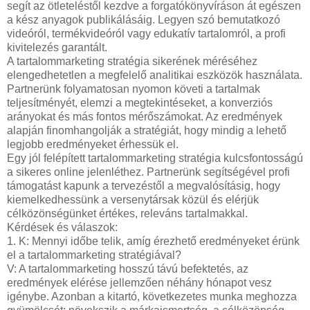
segít az ötleteléstől kezdve a forgatókönyvíráson át egészen
a kész anyagok publikálásáig. Legyen szó bemutatkozó
videóról, termékvideóról vagy edukatív tartalomról, a profi
kivitelezés garantált.
A tartalommarketing stratégia sikerének méréséhez
elengedhetetlen a megfelelő analitikai eszközök használata.
Partnerünk folyamatosan nyomon követi a tartalmak
teljesítményét, elemzi a megtekintéseket, a konverziós
arányokat és más fontos mérőszámokat. Az eredmények
alapján finomhangolják a stratégiát, hogy mindig a lehető
legjobb eredményeket érhessük el.
Egy jól felépített tartalommarketing stratégia kulcsfontosságú
a sikeres online jelenléthez. Partnerünk segítségével profi
támogatást kapunk a tervezéstől a megvalósításig, hogy
kiemelkedhessünk a versenytársak közül és elérjük
célközönségünket értékes, releváns tartalmakkal.
Kérdések és válaszok:
1. K: Mennyi időbe telik, amíg érezhető eredményeket érünk
el a tartalommarketing stratégiával?
V: A tartalommarketing hosszú távú befektetés, az
eredmények elérése jellemzően néhány hónapot vesz
igénybe. Azonban a kitartó, következetes munka meghozza