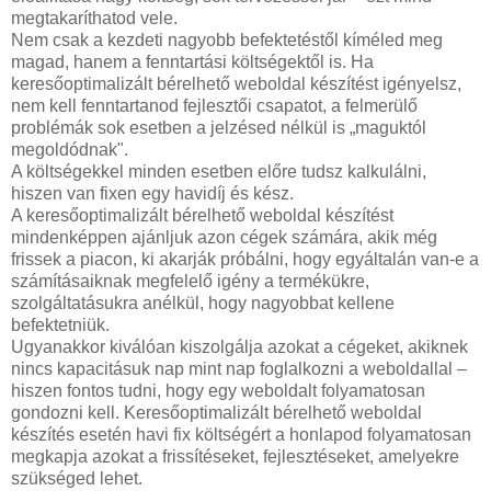
megtakaríthatod vele.
Nem csak a kezdeti nagyobb befektetéstől kíméled meg
magad, hanem a fenntartási költségektől is. Ha
keresőoptimalizált bérelhető weboldal készítést igényelsz,
nem kell fenntartanod fejlesztői csapatot, a felmerülő
problémák sok esetben a jelzésed nélkül is „maguktól
megoldódnak".
A költségekkel minden esetben előre tudsz kalkulálni,
hiszen van fixen egy havidíj és kész.
A keresőoptimalizált bérelhető weboldal készítést
mindenképpen ajánljuk azon cégek számára, akik még
frissek a piacon, ki akarják próbálni, hogy egyáltalán van-e a
számításaiknak megfelelő igény a termékükre,
szolgáltatásukra anélkül, hogy nagyobbat kellene
befektetniük.
Ugyanakkor kiválóan kiszolgálja azokat a cégeket, akiknek
nincs kapacitásuk nap mint nap foglalkozni a weboldallal –
hiszen fontos tudni, hogy egy weboldalt folyamatosan
gondozni kell. Keresőoptimalizált bérelhető weboldal
készítés esetén havi fix költségért a honlapod folyamatosan
megkapja azokat a frissítéseket, fejlesztéseket, amelyekre
szükséged lehet.