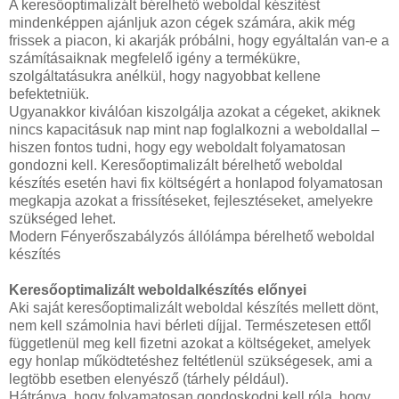
A keresőoptimalizált bérelhető weboldal készítést
mindenképpen ajánljuk azon cégek számára, akik még
frissek a piacon, ki akarják próbálni, hogy egyáltalán van-e a
számításaiknak megfelelő igény a termékükre,
szolgáltatásukra anélkül, hogy nagyobbat kellene
befektetniük.
Ugyanakkor kiválóan kiszolgálja azokat a cégeket, akiknek
nincs kapacitásuk nap mint nap foglalkozni a weboldallal –
hiszen fontos tudni, hogy egy weboldalt folyamatosan
gondozni kell. Keresőoptimalizált bérelhető weboldal
készítés esetén havi fix költségért a honlapod folyamatosan
megkapja azokat a frissítéseket, fejlesztéseket, amelyekre
szükséged lehet.
Modern Fényerőszabályzós állólámpa bérelhető weboldal
készítés
Keresőoptimalizált weboldalkészítés előnyei
Aki saját keresőoptimalizált weboldal készítés mellett dönt,
nem kell számolnia havi bérleti díjjal. Természetesen ettől
függetlenül meg kell fizetni azokat a költségeket, amelyek
egy honlap működtetéshez feltétlenül szükségesek, ami a
legtöbb esetben elenyésző (tárhely például).
Hátránya, hogy folyamatosan gondoskodni kell róla, hogy