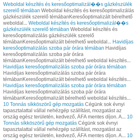
Weboldal készítés és keresőoptimalizál��s gázkészülék
szerelő témában
Weboldal készítés és keresőoptimalizálás
gázkészülék szerelő témábanKeresőoptimalizált bérelhető
weboldal...
Weboldal készítés és keresőoptimalizál��s
gázkészülék szerelő témában
Weboldal készítés és
keresőoptimalizálás gázkészülék szerelő
témábanKeresőoptimalizált bérelhető weboldal...
Havidíjas
keresőoptimalizálás szoba pár órára témában
Havidíjas
keresőoptimalizálás szoba pár órára
témábanKeresőoptimalizált bérelhető weboldal készítés...
Havidíjas keresőoptimalizálás szoba pár órára témában
Havidíjas keresőoptimalizálás szoba pár órára
témábanKeresőoptimalizált bérelhető weboldal készítés...
Havidíjas keresőoptimalizálás szoba pár órára témában
Havidíjas keresőoptimalizálás szoba pár órára
témábanKeresőoptimalizált bérelhető weboldal készítés...
10 Tonnás síkköszörű gép mozgatás
Cégünk sok évnyi
tapasztalattal vállal nehézgép szállítást, mozgatást az
ország egész területén, kedvező, ÁFA mentes díjon. A...
10
Tonnás síkköszörű gép mozgatás
Cégünk sok évnyi
tapasztalattal vállal nehézgép szállítást, mozgatást az
ország egész területén, kedvező, ÁFA mentes díjon. A...
10