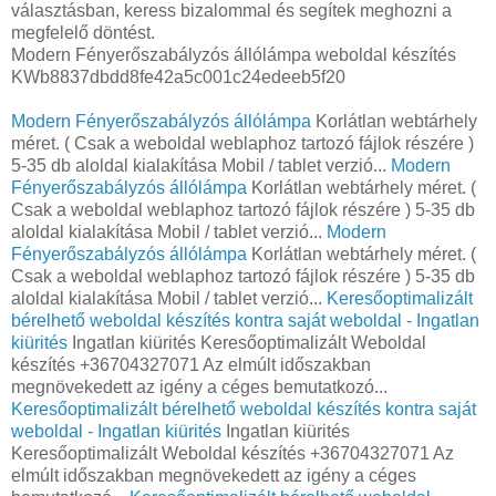
választásban, keress bizalommal és segítek meghozni a
megfelelő döntést.
Modern Fényerőszabályzós állólámpa weboldal készítés
KWb8837dbdd8fe42a5c001c24edeeb5f20
Modern Fényerőszabályzós állólámpa
Korlátlan webtárhely
méret. ( Csak a weboldal weblaphoz tartozó fájlok részére )
5-35 db aloldal kialakítása Mobil / tablet verzió...
Modern
Fényerőszabályzós állólámpa
Korlátlan webtárhely méret. (
Csak a weboldal weblaphoz tartozó fájlok részére ) 5-35 db
aloldal kialakítása Mobil / tablet verzió...
Modern
Fényerőszabályzós állólámpa
Korlátlan webtárhely méret. (
Csak a weboldal weblaphoz tartozó fájlok részére ) 5-35 db
aloldal kialakítása Mobil / tablet verzió...
Keresőoptimalizált
bérelhető weboldal készítés kontra saját weboldal - Ingatlan
kiürités
Ingatlan kiürités Keresőoptimalizált Weboldal
készítés +36704327071 Az elmúlt időszakban
megnövekedett az igény a céges bemutatkozó...
Keresőoptimalizált bérelhető weboldal készítés kontra saját
weboldal - Ingatlan kiürités
Ingatlan kiürités
Keresőoptimalizált Weboldal készítés +36704327071 Az
elmúlt időszakban megnövekedett az igény a céges