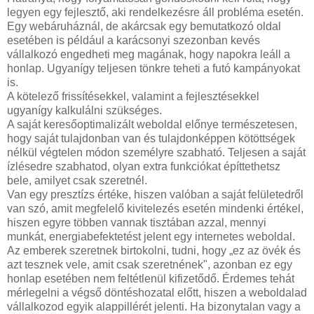
legyen egy fejlesztő, aki rendelkezésre áll probléma esetén.
Egy webáruháznál, de akárcsak egy bemutatkozó oldal
esetében is például a karácsonyi szezonban kevés
vállalkozó engedheti meg magának, hogy napokra leáll a
honlap. Ugyanígy teljesen tönkre teheti a futó kampányokat
is.
A kötelező frissítésekkel, valamint a fejlesztésekkel
ugyanígy kalkulálni szükséges.
A saját keresőoptimalizált weboldal előnye természetesen,
hogy saját tulajdonban van és tulajdonképpen kötöttségek
nélkül végtelen módon személyre szabható. Teljesen a saját
ízlésedre szabhatod, olyan extra funkciókat építtethetsz
bele, amilyet csak szeretnél.
Van egy presztízs értéke, hiszen valóban a saját felületedről
van szó, amit megfelelő kivitelezés esetén mindenki értékel,
hiszen egyre többen vannak tisztában azzal, mennyi
munkát, energiabefektetést jelent egy internetes weboldal.
Az emberek szeretnek birtokolni, tudni, hogy „ez az övék és
azt tesznek vele, amit csak szeretnének", azonban ez egy
honlap esetében nem feltétlenül kifizetődő. Érdemes tehát
mérlegelni a végső döntéshozatal előtt, hiszen a weboldalad
vállalkozod egyik alappillérét jelenti. Ha bizonytalan vagy a