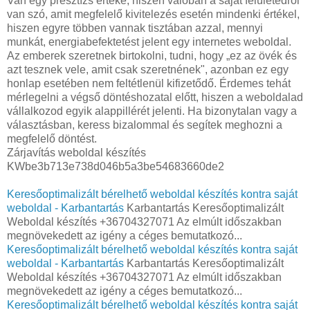
Van egy presztízs értéke, hiszen valóban a saját felületedről
van szó, amit megfelelő kivitelezés esetén mindenki értékel,
hiszen egyre többen vannak tisztában azzal, mennyi
munkát, energiabefektetést jelent egy internetes weboldal.
Az emberek szeretnek birtokolni, tudni, hogy „ez az övék és
azt tesznek vele, amit csak szeretnének", azonban ez egy
honlap esetében nem feltétlenül kifizetődő. Érdemes tehát
mérlegelni a végső döntéshozatal előtt, hiszen a weboldalad
vállalkozod egyik alappillérét jelenti. Ha bizonytalan vagy a
választásban, keress bizalommal és segítek meghozni a
megfelelő döntést.
Zárjavítás weboldal készítés
KWbe3b713e738d046b5a3be54683660de2
Keresőoptimalizált bérelhető weboldal készítés kontra saját
weboldal - Karbantartás
Karbantartás Keresőoptimalizált
Weboldal készítés +36704327071 Az elmúlt időszakban
megnövekedett az igény a céges bemutatkozó...
Keresőoptimalizált bérelhető weboldal készítés kontra saját
weboldal - Karbantartás
Karbantartás Keresőoptimalizált
Weboldal készítés +36704327071 Az elmúlt időszakban
megnövekedett az igény a céges bemutatkozó...
Keresőoptimalizált bérelhető weboldal készítés kontra saját