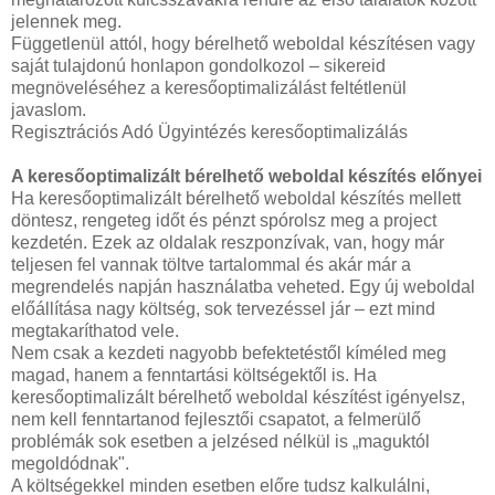
jelennek meg.
Függetlenül attól, hogy bérelhető weboldal készítésen vagy
saját tulajdonú honlapon gondolkozol – sikereid
megnöveléséhez a keresőoptimalizálást feltétlenül
javaslom.
Regisztrációs Adó Ügyintézés keresőoptimalizálás
A keresőoptimalizált bérelhető weboldal készítés előnyei
Ha keresőoptimalizált bérelhető weboldal készítés mellett
döntesz, rengeteg időt és pénzt spórolsz meg a project
kezdetén. Ezek az oldalak reszponzívak, van, hogy már
teljesen fel vannak töltve tartalommal és akár már a
megrendelés napján használatba veheted. Egy új weboldal
előállítása nagy költség, sok tervezéssel jár – ezt mind
megtakaríthatod vele.
Nem csak a kezdeti nagyobb befektetéstől kíméled meg
magad, hanem a fenntartási költségektől is. Ha
keresőoptimalizált bérelhető weboldal készítést igényelsz,
nem kell fenntartanod fejlesztői csapatot, a felmerülő
problémák sok esetben a jelzésed nélkül is „maguktól
megoldódnak".
A költségekkel minden esetben előre tudsz kalkulálni,