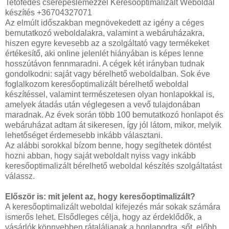
Tetőfedés cserepeslemezzel Keresőoptimalizált Weboldal
készítés +36704327071
Az elmúlt időszakban megnövekedett az igény a céges
bemutatkozó weboldalakra, valamint a webáruházakra,
hiszen egyre kevesebb az a szolgáltató vagy termékeket
értékesítő, aki online jelenlét hiányában is képes lenne
hosszútávon fennmaradni. A cégek két irányban tudnak
gondolkodni: saját vagy bérelhető weboldalban. Sok éve
foglalkozom keresőoptimalizált bérelhető weboldal
készítéssel, valamint természetesen olyan honlapokkal is,
amelyek átadás után véglegesen a vevő tulajdonában
maradnak. Az évek során több 100 bemutatkozó honlapot és
webáruházat adtam át sikeresen, így jól látom, mikor, melyik
lehetőséget érdemesebb inkább választani.
Az alábbi sorokkal bízom benne, hogy segíthetek döntést
hozni abban, hogy saját weboldalt nyiss vagy inkább
keresőoptimalizált bérelhető weboldal készítés szolgáltatást
válassz.
Először is: mit jelent az, hogy keresőoptimalizált?
A keresőoptimalizált weboldal kifejezés már sokak számára
ismerős lehet. Elsődleges célja, hogy az érdeklődők, a
vásárlók könnyebben rátaláljanak a honlapodra, sőt, előbb