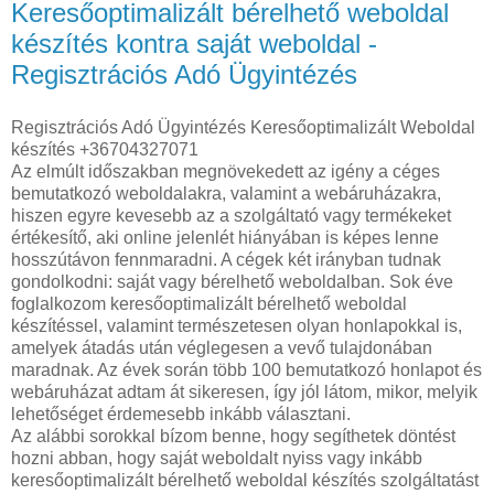
Keresőoptimalizált bérelhető weboldal
készítés kontra saját weboldal -
Regisztrációs Adó Ügyintézés
Regisztrációs Adó Ügyintézés Keresőoptimalizált Weboldal
készítés +36704327071
Az elmúlt időszakban megnövekedett az igény a céges
bemutatkozó weboldalakra, valamint a webáruházakra,
hiszen egyre kevesebb az a szolgáltató vagy termékeket
értékesítő, aki online jelenlét hiányában is képes lenne
hosszútávon fennmaradni. A cégek két irányban tudnak
gondolkodni: saját vagy bérelhető weboldalban. Sok éve
foglalkozom keresőoptimalizált bérelhető weboldal
készítéssel, valamint természetesen olyan honlapokkal is,
amelyek átadás után véglegesen a vevő tulajdonában
maradnak. Az évek során több 100 bemutatkozó honlapot és
webáruházat adtam át sikeresen, így jól látom, mikor, melyik
lehetőséget érdemesebb inkább választani.
Az alábbi sorokkal bízom benne, hogy segíthetek döntést
hozni abban, hogy saját weboldalt nyiss vagy inkább
keresőoptimalizált bérelhető weboldal készítés szolgáltatást