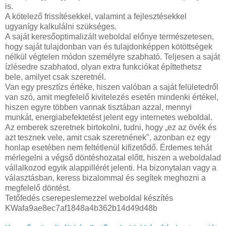
is.
A kötelező frissítésekkel, valamint a fejlesztésekkel
ugyanígy kalkulálni szükséges.
A saját keresőoptimalizált weboldal előnye természetesen,
hogy saját tulajdonban van és tulajdonképpen kötöttségek
nélkül végtelen módon személyre szabható. Teljesen a saját
ízlésedre szabhatod, olyan extra funkciókat építtethetsz
bele, amilyet csak szeretnél.
Van egy presztízs értéke, hiszen valóban a saját felületedről
van szó, amit megfelelő kivitelezés esetén mindenki értékel,
hiszen egyre többen vannak tisztában azzal, mennyi
munkát, energiabefektetést jelent egy internetes weboldal.
Az emberek szeretnek birtokolni, tudni, hogy „ez az övék és
azt tesznek vele, amit csak szeretnének", azonban ez egy
honlap esetében nem feltétlenül kifizetődő. Érdemes tehát
mérlegelni a végső döntéshozatal előtt, hiszen a weboldalad
vállalkozod egyik alappillérét jelenti. Ha bizonytalan vagy a
választásban, keress bizalommal és segítek meghozni a
megfelelő döntést.
Tetőfedés cserepeslemezzel weboldal készítés
KWafa9ae8ec7af1848a4b362b14d49d48b