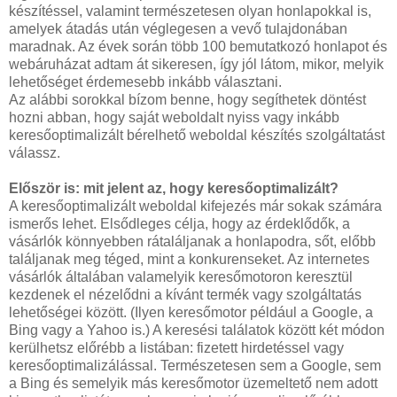
készítéssel, valamint természetesen olyan honlapokkal is,
amelyek átadás után véglegesen a vevő tulajdonában
maradnak. Az évek során több 100 bemutatkozó honlapot és
webáruházat adtam át sikeresen, így jól látom, mikor, melyik
lehetőséget érdemesebb inkább választani.
Az alábbi sorokkal bízom benne, hogy segíthetek döntést
hozni abban, hogy saját weboldalt nyiss vagy inkább
keresőoptimalizált bérelhető weboldal készítés szolgáltatást
válassz.
Először is: mit jelent az, hogy keresőoptimalizált?
A keresőoptimalizált weboldal kifejezés már sokak számára
ismerős lehet. Elsődleges célja, hogy az érdeklődők, a
vásárlók könnyebben rátaláljanak a honlapodra, sőt, előbb
találjanak meg téged, mint a konkurenseket. Az internetes
vásárlók általában valamelyik keresőmotoron keresztül
kezdenek el nézelődni a kívánt termék vagy szolgáltatás
lehetőségei között. (Ilyen keresőmotor például a Google, a
Bing vagy a Yahoo is.) A keresési találatok között két módon
kerülhetsz előrébb a listában: fizetett hirdetéssel vagy
keresőoptimalizálással. Természetesen sem a Google, sem
a Bing és semelyik más keresőmotor üzemeltető nem adott