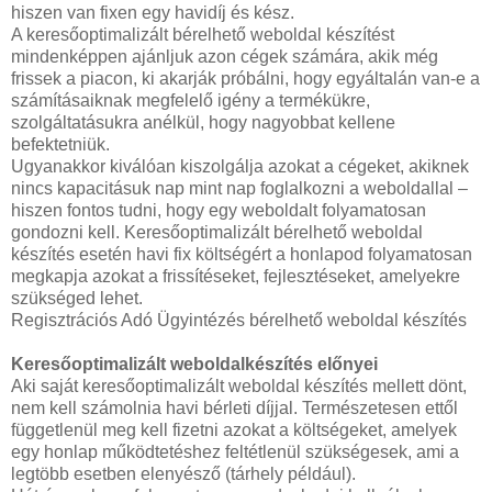
hiszen van fixen egy havidíj és kész.
A keresőoptimalizált bérelhető weboldal készítést
mindenképpen ajánljuk azon cégek számára, akik még
frissek a piacon, ki akarják próbálni, hogy egyáltalán van-e a
számításaiknak megfelelő igény a termékükre,
szolgáltatásukra anélkül, hogy nagyobbat kellene
befektetniük.
Ugyanakkor kiválóan kiszolgálja azokat a cégeket, akiknek
nincs kapacitásuk nap mint nap foglalkozni a weboldallal –
hiszen fontos tudni, hogy egy weboldalt folyamatosan
gondozni kell. Keresőoptimalizált bérelhető weboldal
készítés esetén havi fix költségért a honlapod folyamatosan
megkapja azokat a frissítéseket, fejlesztéseket, amelyekre
szükséged lehet.
Regisztrációs Adó Ügyintézés bérelhető weboldal készítés
Keresőoptimalizált weboldalkészítés előnyei
Aki saját keresőoptimalizált weboldal készítés mellett dönt,
nem kell számolnia havi bérleti díjjal. Természetesen ettől
függetlenül meg kell fizetni azokat a költségeket, amelyek
egy honlap működtetéshez feltétlenül szükségesek, ami a
legtöbb esetben elenyésző (tárhely például).