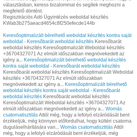
választásban, keress bizalommal és segítek meghozni a
megfelelő döntést.
Regisztrációs Adó Ügyintézés weboldal készítés
KWab3b275aeacd4654c8f250efecde144b
Keresőoptimalizált bérelhető weboldal készítés kontra saját
weboldal - Keresőbarát weboldal készítés
Keresőbarát
weboldal készítés Keresőoptimalizált Weboldal készítés
+36704327071 Az elmúlt időszakban megnövekedett az
igény a...
Keresőoptimalizált bérelhető weboldal készítés
kontra saját weboldal - Keresőbarát weboldal készítés
Keresőbarát weboldal készítés Keresőoptimalizált Weboldal
készítés +36704327071 Az elmúlt időszakban
megnövekedett az igény a...
Keresőoptimalizált bérelhető
weboldal készítés kontra saját weboldal - Keresőbarát
weboldal készítés
Keresőbarát weboldal készítés
Keresőoptimalizált Weboldal készítés +36704327071 Az
elmúlt időszakban megnövekedett az igény a...
Womás
csatornatisztitás
Attól még, hogy a lefolyó elzáródását bent
érzékeljük, még könnyen előfordulhat, hogy kültéri csatorna
duguláselhárítására van...
Womás csatornatisztitás
Attól
még, hogy a lefolyó elzáródását bent érzékeljük, még