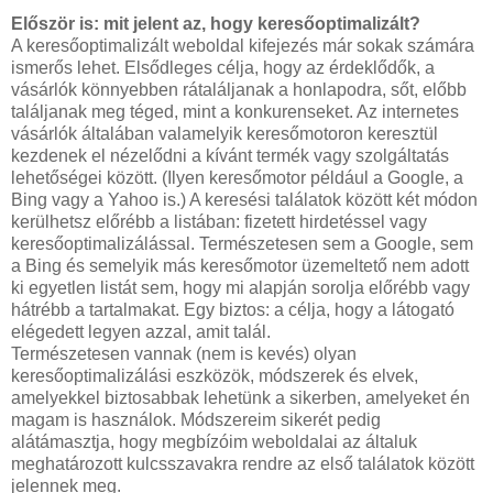
Először is: mit jelent az, hogy keresőoptimalizált?
A keresőoptimalizált weboldal kifejezés már sokak számára
ismerős lehet. Elsődleges célja, hogy az érdeklődők, a
vásárlók könnyebben rátaláljanak a honlapodra, sőt, előbb
találjanak meg téged, mint a konkurenseket. Az internetes
vásárlók általában valamelyik keresőmotoron keresztül
kezdenek el nézelődni a kívánt termék vagy szolgáltatás
lehetőségei között. (Ilyen keresőmotor például a Google, a
Bing vagy a Yahoo is.) A keresési találatok között két módon
kerülhetsz előrébb a listában: fizetett hirdetéssel vagy
keresőoptimalizálással. Természetesen sem a Google, sem
a Bing és semelyik más keresőmotor üzemeltető nem adott
ki egyetlen listát sem, hogy mi alapján sorolja előrébb vagy
hátrébb a tartalmakat. Egy biztos: a célja, hogy a látogató
elégedett legyen azzal, amit talál.
Természetesen vannak (nem is kevés) olyan
keresőoptimalizálási eszközök, módszerek és elvek,
amelyekkel biztosabbak lehetünk a sikerben, amelyeket én
magam is használok. Módszereim sikerét pedig
alátámasztja, hogy megbízóim weboldalai az általuk
meghatározott kulcsszavakra rendre az első találatok között
jelennek meg.