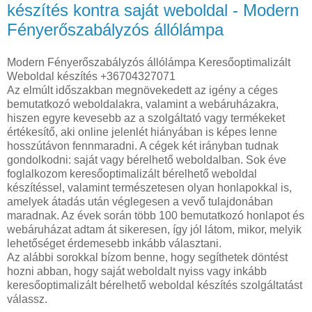
készítés kontra saját weboldal - Modern
Fényerőszabályzós állólámpa
Modern Fényerőszabályzós állólámpa Keresőoptimalizált
Weboldal készítés +36704327071
Az elmúlt időszakban megnövekedett az igény a céges
bemutatkozó weboldalakra, valamint a webáruházakra,
hiszen egyre kevesebb az a szolgáltató vagy termékeket
értékesítő, aki online jelenlét hiányában is képes lenne
hosszútávon fennmaradni. A cégek két irányban tudnak
gondolkodni: saját vagy bérelhető weboldalban. Sok éve
foglalkozom keresőoptimalizált bérelhető weboldal
készítéssel, valamint természetesen olyan honlapokkal is,
amelyek átadás után véglegesen a vevő tulajdonában
maradnak. Az évek során több 100 bemutatkozó honlapot és
webáruházat adtam át sikeresen, így jól látom, mikor, melyik
lehetőséget érdemesebb inkább választani.
Az alábbi sorokkal bízom benne, hogy segíthetek döntést
hozni abban, hogy saját weboldalt nyiss vagy inkább
keresőoptimalizált bérelhető weboldal készítés szolgáltatást
válassz.