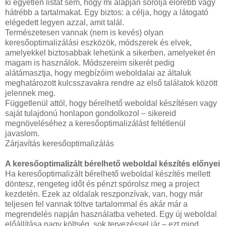
ki egyetlen listát sem, hogy mi alapján sorolja előrébb vagy
hátrébb a tartalmakat. Egy biztos: a célja, hogy a látogató
elégedett legyen azzal, amit talál.
Természetesen vannak (nem is kevés) olyan
keresőoptimalizálási eszközök, módszerek és elvek,
amelyekkel biztosabbak lehetünk a sikerben, amelyeket én
magam is használok. Módszereim sikerét pedig
alátámasztja, hogy megbízóim weboldalai az általuk
meghatározott kulcsszavakra rendre az első találatok között
jelennek meg.
Függetlenül attól, hogy bérelhető weboldal készítésen vagy
saját tulajdonú honlapon gondolkozol – sikereid
megnöveléséhez a keresőoptimalizálást feltétlenül
javaslom.
Zárjavítás keresőoptimalizálás
A keresőoptimalizált bérelhető weboldal készítés előnyei
Ha keresőoptimalizált bérelhető weboldal készítés mellett
döntesz, rengeteg időt és pénzt spórolsz meg a project
kezdetén. Ezek az oldalak reszponzívak, van, hogy már
teljesen fel vannak töltve tartalommal és akár már a
megrendelés napján használatba veheted. Egy új weboldal
előállítása nagy költség, sok tervezéssel jár – ezt mind