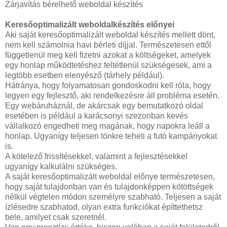
Zárjavítás bérelhető weboldal készítés
Keresőoptimalizált weboldalkészítés előnyei
Aki saját keresőoptimalizált weboldal készítés mellett dönt,
nem kell számolnia havi bérleti díjjal. Természetesen ettől
függetlenül meg kell fizetni azokat a költségeket, amelyek
egy honlap működtetéshez feltétlenül szükségesek, ami a
legtöbb esetben elenyésző (tárhely például).
Hátránya, hogy folyamatosan gondoskodni kell róla, hogy
legyen egy fejlesztő, aki rendelkezésre áll probléma esetén.
Egy webáruháznál, de akárcsak egy bemutatkozó oldal
esetében is például a karácsonyi szezonban kevés
vállalkozó engedheti meg magának, hogy napokra leáll a
honlap. Ugyanígy teljesen tönkre teheti a futó kampányokat
is.
A kötelező frissítésekkel, valamint a fejlesztésekkel
ugyanígy kalkulálni szükséges.
A saját keresőoptimalizált weboldal előnye természetesen,
hogy saját tulajdonban van és tulajdonképpen kötöttségek
nélkül végtelen módon személyre szabható. Teljesen a saját
ízlésedre szabhatod, olyan extra funkciókat építtethetsz
bele, amilyet csak szeretnél.