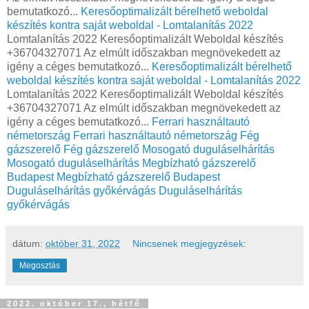
bemutatkozó...
Keresőoptimalizált bérelhető weboldal
készítés kontra saját weboldal - Lomtalanítás 2022
Lomtalanítás 2022 Keresőoptimalizált Weboldal készítés
+36704327071 Az elmúlt időszakban megnövekedett az
igény a céges bemutatkozó...
Keresőoptimalizált bérelhető
weboldal készítés kontra saját weboldal - Lomtalanítás 2022
Lomtalanítás 2022 Keresőoptimalizált Weboldal készítés
+36704327071 Az elmúlt időszakban megnövekedett az
igény a céges bemutatkozó...
Ferrari használtautó
németország
Ferrari használtautó németország
Fég
gázszerelő
Fég gázszerelő
Mosogató duguláselhárítás
Mosogató duguláselhárítás
Megbízható gázszerelő
Budapest
Megbízható gázszerelő Budapest
Duguláselhárítás győkérvágás
Duguláselhárítás
győkérvágás
dátum:
október 31, 2022
Nincsenek megjegyzések:
Megosztás
2022. október 17., hétfő