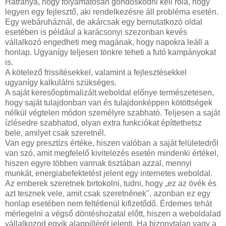
Hátránya, hogy folyamatosan gondoskodni kell róla, hogy
legyen egy fejlesztő, aki rendelkezésre áll probléma esetén.
Egy webáruháznál, de akárcsak egy bemutatkozó oldal
esetében is például a karácsonyi szezonban kevés
vállalkozó engedheti meg magának, hogy napokra leáll a
honlap. Ugyanígy teljesen tönkre teheti a futó kampányokat
is.
A kötelező frissítésekkel, valamint a fejlesztésekkel
ugyanígy kalkulálni szükséges.
A saját keresőoptimalizált weboldal előnye természetesen,
hogy saját tulajdonban van és tulajdonképpen kötöttségek
nélkül végtelen módon személyre szabható. Teljesen a saját
ízlésedre szabhatod, olyan extra funkciókat építtethetsz
bele, amilyet csak szeretnél.
Van egy presztízs értéke, hiszen valóban a saját felületedről
van szó, amit megfelelő kivitelezés esetén mindenki értékel,
hiszen egyre többen vannak tisztában azzal, mennyi
munkát, energiabefektetést jelent egy internetes weboldal.
Az emberek szeretnek birtokolni, tudni, hogy „ez az övék és
azt tesznek vele, amit csak szeretnének", azonban ez egy
honlap esetében nem feltétlenül kifizetődő. Érdemes tehát
mérlegelni a végső döntéshozatal előtt, hiszen a weboldalad
vállalkozod egyik alappillérét jelenti. Ha bizonytalan vagy a