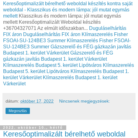
Keresőoptimalizált bérelhető weboldal készítés kontra saját
weboldal - Klasszikus és modern lámpa: jól mutat egymás
mellett
Klasszikus és modern lámpa: jól mutat egymás
mellett Keresőoptimalizált Weboldal készítés
+36704327071 Az elmúlt időszakban...
Duguláselhárítás
FIX áron
Duguláselhárítás FIX áron
Klímaszerelés Fisher
FSOAI-SU-124BE3 Summer
Klímaszerelés Fisher FSOAI-
SU-124BE3 Summer
Gázszerelő és FÉG gázkazán javítás
Budapest 1. kerület Várkerület
Gázszerelő és FÉG
gázkazán javítás Budapest 1. kerület Várkerület
Klímaszerelés Budapest 5. kerület Lipótváros
Klímaszerelés
Budapest 5. kerület Lipótváros
Klímaszerelés Budapest 1.
kerület Várkerület
Klímaszerelés Budapest 1. kerület
Várkerület
dátum:
október 17, 2022
Nincsenek megjegyzések:
Megosztás
2022. október 10., hétfő
Keresőoptimalizált bérelhető weboldal