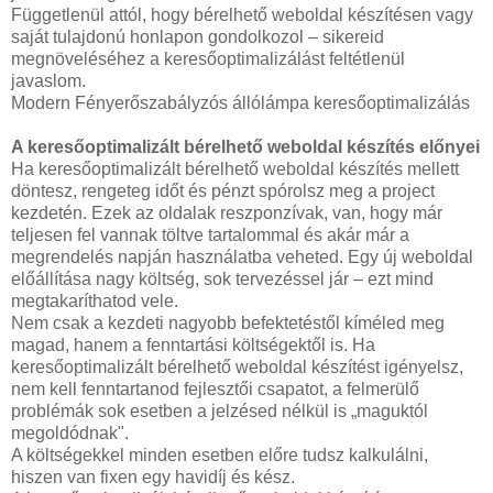
Függetlenül attól, hogy bérelhető weboldal készítésen vagy
saját tulajdonú honlapon gondolkozol – sikereid
megnöveléséhez a keresőoptimalizálást feltétlenül
javaslom.
Modern Fényerőszabályzós állólámpa keresőoptimalizálás
A keresőoptimalizált bérelhető weboldal készítés előnyei
Ha keresőoptimalizált bérelhető weboldal készítés mellett
döntesz, rengeteg időt és pénzt spórolsz meg a project
kezdetén. Ezek az oldalak reszponzívak, van, hogy már
teljesen fel vannak töltve tartalommal és akár már a
megrendelés napján használatba veheted. Egy új weboldal
előállítása nagy költség, sok tervezéssel jár – ezt mind
megtakaríthatod vele.
Nem csak a kezdeti nagyobb befektetéstől kíméled meg
magad, hanem a fenntartási költségektől is. Ha
keresőoptimalizált bérelhető weboldal készítést igényelsz,
nem kell fenntartanod fejlesztői csapatot, a felmerülő
problémák sok esetben a jelzésed nélkül is „maguktól
megoldódnak".
A költségekkel minden esetben előre tudsz kalkulálni,
hiszen van fixen egy havidíj és kész.