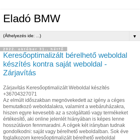
Eladó BMW
▼
2022. október 31., hétfő
Keresőoptimalizált bérelhető weboldal
készítés kontra saját weboldal -
Zárjavítás
Zárjavítás Keresőoptimalizált Weboldal készítés
+36704327071
Az elmúlt időszakban megnövekedett az igény a céges
bemutatkozó weboldalakra, valamint a webáruházakra,
hiszen egyre kevesebb az a szolgáltató vagy termékeket
értékesítő, aki online jelenlét hiányában is képes lenne
hosszútávon fennmaradni. A cégek két irányban tudnak
gondolkodni: saját vagy bérelhető weboldalban. Sok éve
foglalkozom keresőoptimalizált bérelhető weboldal