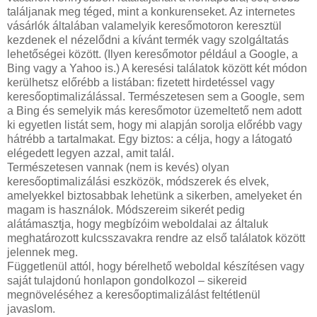
találjanak meg téged, mint a konkurenseket. Az internetes
vásárlók általában valamelyik keresőmotoron keresztül
kezdenek el nézelődni a kívánt termék vagy szolgáltatás
lehetőségei között. (Ilyen keresőmotor például a Google, a
Bing vagy a Yahoo is.) A keresési találatok között két módon
kerülhetsz előrébb a listában: fizetett hirdetéssel vagy
keresőoptimalizálással. Természetesen sem a Google, sem
a Bing és semelyik más keresőmotor üzemeltető nem adott
ki egyetlen listát sem, hogy mi alapján sorolja előrébb vagy
hátrébb a tartalmakat. Egy biztos: a célja, hogy a látogató
elégedett legyen azzal, amit talál.
Természetesen vannak (nem is kevés) olyan
keresőoptimalizálási eszközök, módszerek és elvek,
amelyekkel biztosabbak lehetünk a sikerben, amelyeket én
magam is használok. Módszereim sikerét pedig
alátámasztja, hogy megbízóim weboldalai az általuk
meghatározott kulcsszavakra rendre az első találatok között
jelennek meg.
Függetlenül attól, hogy bérelhető weboldal készítésen vagy
saját tulajdonú honlapon gondolkozol – sikereid
megnöveléséhez a keresőoptimalizálást feltétlenül
javaslom.