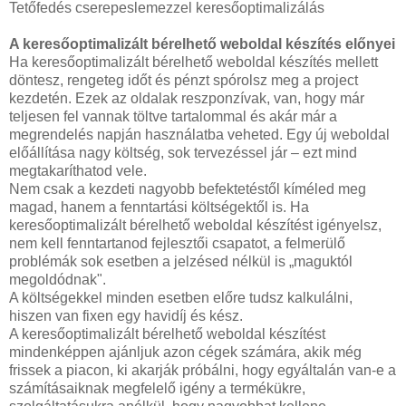
Tetőfedés cserepeslemezzel keresőoptimalizálás
A keresőoptimalizált bérelhető weboldal készítés előnyei
Ha keresőoptimalizált bérelhető weboldal készítés mellett
döntesz, rengeteg időt és pénzt spórolsz meg a project
kezdetén. Ezek az oldalak reszponzívak, van, hogy már
teljesen fel vannak töltve tartalommal és akár már a
megrendelés napján használatba veheted. Egy új weboldal
előállítása nagy költség, sok tervezéssel jár – ezt mind
megtakaríthatod vele.
Nem csak a kezdeti nagyobb befektetéstől kíméled meg
magad, hanem a fenntartási költségektől is. Ha
keresőoptimalizált bérelhető weboldal készítést igényelsz,
nem kell fenntartanod fejlesztői csapatot, a felmerülő
problémák sok esetben a jelzésed nélkül is „maguktól
megoldódnak".
A költségekkel minden esetben előre tudsz kalkulálni,
hiszen van fixen egy havidíj és kész.
A keresőoptimalizált bérelhető weboldal készítést
mindenképpen ajánljuk azon cégek számára, akik még
frissek a piacon, ki akarják próbálni, hogy egyáltalán van-e a
számításaiknak megfelelő igény a termékükre,