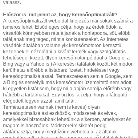
válassz.
Először is: mit jelent az, hogy keresőoptimalizált?
A keresőoptimalizált weboldal kifejezés már sokak számára
ismerős lehet. Elsődleges célja, hogy az érdeklődők, a
vásárlók könnyebben rátaláljanak a honlapodra, sőt, előbb
találjanak meg téged, mint a konkurenseket. Az internetes
vásárlók általában valamelyik keresőmotoron keresztül
kezdenek el nézelődni a kívánt termék vagy szolgáltatás
lehetőségei között. (Ilyen keresőmotor például a Google, a
Bing vagy a Yahoo is.) A keresési találatok között két módon
kerülhetsz előrébb a listában: fizetett hirdetéssel vagy
keresőoptimalizálással. Természetesen sem a Google, sem
a Bing és semelyik más keresőmotor üzemeltető nem adott
ki egyetlen listát sem, hogy mi alapján sorolja előrébb vagy
hátrébb a tartalmakat. Egy biztos: a célja, hogy a látogató
elégedett legyen azzal, amit talál.
Természetesen vannak (nem is kevés) olyan
keresőoptimalizálási eszközök, módszerek és elvek,
amelyekkel biztosabbak lehetünk a sikerben, amelyeket én
magam is használok. Módszereim sikerét pedig
alátámasztja, hogy megbízóim weboldalai az általuk
meghatározott kulcsszavakra rendre az első találatok között