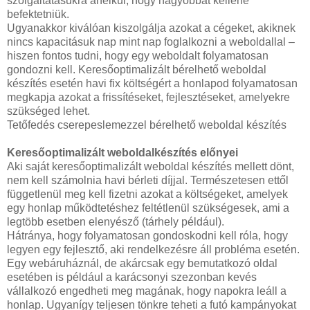
szolgáltatásukra anélkül, hogy nagyobbat kellene
befektetniük.
Ugyanakkor kiválóan kiszolgálja azokat a cégeket, akiknek
nincs kapacitásuk nap mint nap foglalkozni a weboldallal –
hiszen fontos tudni, hogy egy weboldalt folyamatosan
gondozni kell. Keresőoptimalizált bérelhető weboldal
készítés esetén havi fix költségért a honlapod folyamatosan
megkapja azokat a frissítéseket, fejlesztéseket, amelyekre
szükséged lehet.
Tetőfedés cserepeslemezzel bérelhető weboldal készítés
Keresőoptimalizált weboldalkészítés előnyei
Aki saját keresőoptimalizált weboldal készítés mellett dönt,
nem kell számolnia havi bérleti díjjal. Természetesen ettől
függetlenül meg kell fizetni azokat a költségeket, amelyek
egy honlap működtetéshez feltétlenül szükségesek, ami a
legtöbb esetben elenyésző (tárhely például).
Hátránya, hogy folyamatosan gondoskodni kell róla, hogy
legyen egy fejlesztő, aki rendelkezésre áll probléma esetén.
Egy webáruháznál, de akárcsak egy bemutatkozó oldal
esetében is például a karácsonyi szezonban kevés
vállalkozó engedheti meg magának, hogy napokra leáll a
honlap. Ugyanígy teljesen tönkre teheti a futó kampányokat