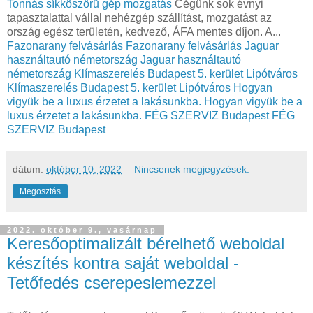
Tonnás síkköszörű gép mozgatás
Cégünk sok évnyi
tapasztalattal vállal nehézgép szállítást, mozgatást az
ország egész területén, kedvező, ÁFA mentes díjon. A...
Fazonarany felvásárlás
Fazonarany felvásárlás
Jaguar
használtautó németország
Jaguar használtautó
németország
Klímaszerelés Budapest 5. kerület Lipótváros
Klímaszerelés Budapest 5. kerület Lipótváros
Hogyan
vigyük be a luxus érzetet a lakásunkba.
Hogyan vigyük be a
luxus érzetet a lakásunkba.
FÉG SZERVIZ Budapest
FÉG
SZERVIZ Budapest
dátum:
október 10, 2022
Nincsenek megjegyzések:
Megosztás
2022. október 9., vasárnap
Keresőoptimalizált bérelhető weboldal
készítés kontra saját weboldal -
Tetőfedés cserepeslemezzel