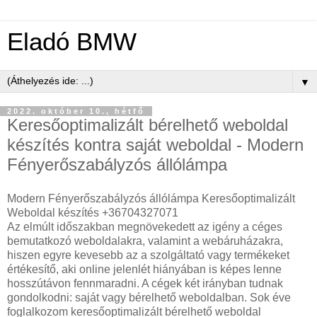
Eladó BMW
▼
2022. október 10., hétfő
Keresőoptimalizált bérelhető weboldal
készítés kontra saját weboldal - Modern
Fényerőszabályzós állólámpa
Modern Fényerőszabályzós állólámpa Keresőoptimalizált
Weboldal készítés +36704327071
Az elmúlt időszakban megnövekedett az igény a céges
bemutatkozó weboldalakra, valamint a webáruházakra,
hiszen egyre kevesebb az a szolgáltató vagy termékeket
értékesítő, aki online jelenlét hiányában is képes lenne
hosszútávon fennmaradni. A cégek két irányban tudnak
gondolkodni: saját vagy bérelhető weboldalban. Sok éve
foglalkozom keresőoptimalizált bérelhető weboldal