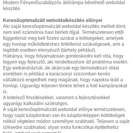
Modern Fényerőszabályzós állólámpa bérelhető weboldal
készítés
Keresőoptimalizált weboldalkészítés előnyei
Aki saját keresőoptimalizált weboldal készítés mellett dönt,
nem kell számolnia havi bérleti díjjal. Természetesen ettől
függetlenül meg kell fizetni azokat a költségeket, amelyek
egy honlap működtetéshez feltétlenül szükségesek, ami a
legtöbb esetben elenyésző (tárhely például).
Hátránya, hogy folyamatosan gondoskodni kell róla, hogy
legyen egy fejlesztő, aki rendelkezésre áll probléma esetén.
Egy webáruháznál, de akárcsak egy bemutatkozó oldal
esetében is például a karácsonyi szezonban kevés
vállalkozó engedheti meg magának, hogy napokra leáll a
honlap. Ugyanígy teljesen tönkre teheti a futó kampányokat
is.
A kötelező frissítésekkel, valamint a fejlesztésekkel
ugyanígy kalkulálni szükséges.
A saját keresőoptimalizált weboldal előnye természetesen,
hogy saját tulajdonban van és tulajdonképpen kötöttségek
nélkül végtelen módon személyre szabható. Teljesen a saját
ízlésedre szabhatod, olyan extra funkciókat építtethetsz