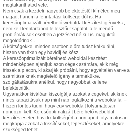
megtakaríthatod vele.
Nem csak a kezdeti nagyobb befektetéstől kíméled meg
magad, hanem a fenntartási költségektől is. Ha
keresőoptimalizált bérelhető weboldal készítést igényelsz,
nem kell fenntartanod fejlesztői csapatot, a felmerülő
problémák sok esetben a jelzésed nélkül is „maguktól
megoldódnak".
A költségekkel minden esetben előre tudsz kalkulálni,
hiszen van fixen egy havidíj és kész.
A keresőoptimalizált bérelhető weboldal készítést
mindenképpen ajánljuk azon cégek számára, akik még
frissek a piacon, ki akarják próbálni, hogy egyáltalán van-e a
számításaiknak megfelelő igény a termékükre,
szolgáltatásukra anélkül, hogy nagyobbat kellene
befektetniük.
Ugyanakkor kiválóan kiszolgálja azokat a cégeket, akiknek
nincs kapacitásuk nap mint nap foglalkozni a weboldallal –
hiszen fontos tudni, hogy egy weboldalt folyamatosan
gondozni kell. Keresőoptimalizált bérelhető weboldal
készítés esetén havi fix költségért a honlapod folyamatosan
megkapja azokat a frissítéseket, fejlesztéseket, amelyekre
szükséged lehet.