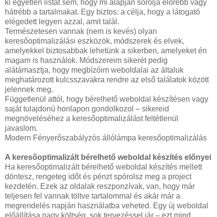
ki egyetlen listát sem, hogy mi alapján sorolja előrébb vagy
hátrébb a tartalmakat. Egy biztos: a célja, hogy a látogató
elégedett legyen azzal, amit talál.
Természetesen vannak (nem is kevés) olyan
keresőoptimalizálási eszközök, módszerek és elvek,
amelyekkel biztosabbak lehetünk a sikerben, amelyeket én
magam is használok. Módszereim sikerét pedig
alátámasztja, hogy megbízóim weboldalai az általuk
meghatározott kulcsszavakra rendre az első találatok között
jelennek meg.
Függetlenül attól, hogy bérelhető weboldal készítésen vagy
saját tulajdonú honlapon gondolkozol – sikereid
megnöveléséhez a keresőoptimalizálást feltétlenül
javaslom.
Modern Fényerőszabályzós állólámpa keresőoptimalizálás
A keresőoptimalizált bérelhető weboldal készítés előnyei
Ha keresőoptimalizált bérelhető weboldal készítés mellett
döntesz, rengeteg időt és pénzt spórolsz meg a project
kezdetén. Ezek az oldalak reszponzívak, van, hogy már
teljesen fel vannak töltve tartalommal és akár már a
megrendelés napján használatba veheted. Egy új weboldal
előállítása nagy költség, sok tervezéssel jár – ezt mind