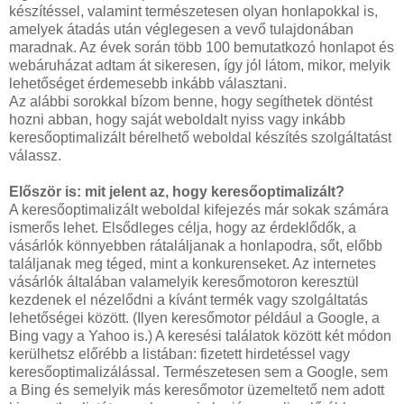
készítéssel, valamint természetesen olyan honlapokkal is,
amelyek átadás után véglegesen a vevő tulajdonában
maradnak. Az évek során több 100 bemutatkozó honlapot és
webáruházat adtam át sikeresen, így jól látom, mikor, melyik
lehetőséget érdemesebb inkább választani.
Az alábbi sorokkal bízom benne, hogy segíthetek döntést
hozni abban, hogy saját weboldalt nyiss vagy inkább
keresőoptimalizált bérelhető weboldal készítés szolgáltatást
válassz.
Először is: mit jelent az, hogy keresőoptimalizált?
A keresőoptimalizált weboldal kifejezés már sokak számára
ismerős lehet. Elsődleges célja, hogy az érdeklődők, a
vásárlók könnyebben rátaláljanak a honlapodra, sőt, előbb
találjanak meg téged, mint a konkurenseket. Az internetes
vásárlók általában valamelyik keresőmotoron keresztül
kezdenek el nézelődni a kívánt termék vagy szolgáltatás
lehetőségei között. (Ilyen keresőmotor például a Google, a
Bing vagy a Yahoo is.) A keresési találatok között két módon
kerülhetsz előrébb a listában: fizetett hirdetéssel vagy
keresőoptimalizálással. Természetesen sem a Google, sem
a Bing és semelyik más keresőmotor üzemeltető nem adott