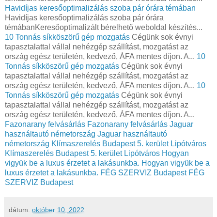
Havidíjas keresőoptimalizálás szoba pár órára témában
Havidíjas keresőoptimalizálás szoba pár órára
témábanKeresőoptimalizált bérelhető weboldal készítés...
10 Tonnás síkköszörű gép mozgatás
Cégünk sok évnyi
tapasztalattal vállal nehézgép szállítást, mozgatást az
ország egész területén, kedvező, ÁFA mentes díjon. A...
10
Tonnás síkköszörű gép mozgatás
Cégünk sok évnyi
tapasztalattal vállal nehézgép szállítást, mozgatást az
ország egész területén, kedvező, ÁFA mentes díjon. A...
10
Tonnás síkköszörű gép mozgatás
Cégünk sok évnyi
tapasztalattal vállal nehézgép szállítást, mozgatást az
ország egész területén, kedvező, ÁFA mentes díjon. A...
Fazonarany felvásárlás
Fazonarany felvásárlás
Jaguar
használtautó németország
Jaguar használtautó
németország
Klímaszerelés Budapest 5. kerület Lipótváros
Klímaszerelés Budapest 5. kerület Lipótváros
Hogyan
vigyük be a luxus érzetet a lakásunkba.
Hogyan vigyük be a
luxus érzetet a lakásunkba.
FÉG SZERVIZ Budapest
FÉG
SZERVIZ Budapest
dátum:
október 10, 2022