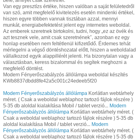
bele, amilyet csak szeretnél.
Van egy presztízs értéke, hiszen valóban a saját felületedről
van szó, amit megfelelő kivitelezés esetén mindenki értékel,
hiszen egyre többen vannak tisztában azzal, mennyi
munkát, energiabefektetést jelent egy internetes weboldal.
Az emberek szeretnek birtokolni, tudni, hogy „ez az övék és
azt tesznek vele, amit csak szeretnének", azonban ez egy
honlap esetében nem feltétlenül kifizetődő. Érdemes tehát
mérlegelni a végső döntéshozatal előtt, hiszen a weboldalad
vállalkozod egyik alappillérét jelenti. Ha bizonytalan vagy a
választásban, keress bizalommal és segítek meghozni a
megfelelő döntést.
Modern Fényerőszabályzós állólámpa weboldal készítés
KWb8837dbdd8fe42a5c001c24edeeb5f20
Modern Fényerőszabályzós állólámpa
Korlátlan webtárhely
méret. ( Csak a weboldal weblaphoz tartozó fájlok részére )
5-35 db aloldal kialakítása Mobil / tablet verzió...
Modern
Fényerőszabályzós állólámpa
Korlátlan webtárhely méret. (
Csak a weboldal weblaphoz tartozó fájlok részére ) 5-35 db
aloldal kialakítása Mobil / tablet verzió...
Modern
Fényerőszabályzós állólámpa
Korlátlan webtárhely méret. (
Csak a weboldal weblaphoz tartozó fájlok részére ) 5-35 db