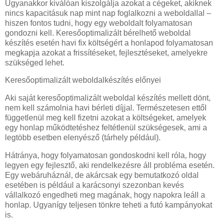
Ugyanakkor kiválóan kiszolgálja azokat a cégeket, akiknek
nincs kapacitásuk nap mint nap foglalkozni a weboldallal –
hiszen fontos tudni, hogy egy weboldalt folyamatosan
gondozni kell. Keresőoptimalizált bérelhető weboldal
készítés esetén havi fix költségért a honlapod folyamatosan
megkapja azokat a frissítéseket, fejlesztéseket, amelyekre
szükséged lehet.
Keresőoptimalizált weboldalkészítés előnyei
Aki saját keresőoptimalizált weboldal készítés mellett dönt,
nem kell számolnia havi bérleti díjjal. Természetesen ettől
függetlenül meg kell fizetni azokat a költségeket, amelyek
egy honlap működtetéshez feltétlenül szükségesek, ami a
legtöbb esetben elenyésző (tárhely például).
Hátránya, hogy folyamatosan gondoskodni kell róla, hogy
legyen egy fejlesztő, aki rendelkezésre áll probléma esetén.
Egy webáruháznál, de akárcsak egy bemutatkozó oldal
esetében is például a karácsonyi szezonban kevés
vállalkozó engedheti meg magának, hogy napokra leáll a
honlap. Ugyanígy teljesen tönkre teheti a futó kampányokat
is.