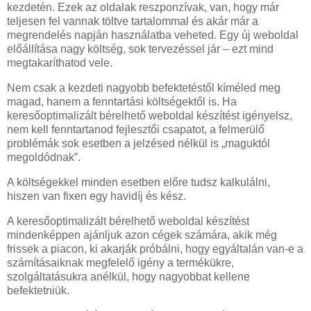
kezdetén. Ezek az oldalak reszponzívak, van, hogy már
teljesen fel vannak töltve tartalommal és akár már a
megrendelés napján használatba veheted. Egy új weboldal
előállítása nagy költség, sok tervezéssel jár – ezt mind
megtakaríthatod vele.
Nem csak a kezdeti nagyobb befektetéstől kíméled meg
magad, hanem a fenntartási költségektől is. Ha
keresőoptimalizált bérelhető weboldal készítést igényelsz,
nem kell fenntartanod fejlesztői csapatot, a felmerülő
problémák sok esetben a jelzésed nélkül is „maguktól
megoldódnak”.
A költségekkel minden esetben előre tudsz kalkulálni,
hiszen van fixen egy havidíj és kész.
A keresőoptimalizált bérelhető weboldal készítést
mindenképpen ajánljuk azon cégek számára, akik még
frissek a piacon, ki akarják próbálni, hogy egyáltalán van-e a
számításaiknak megfelelő igény a termékükre,
szolgáltatásukra anélkül, hogy nagyobbat kellene
befektetniük.