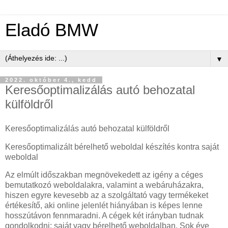
Eladó BMW
▼
2022. október 4., kedd
Keresőoptimalizálás autó behozatal
külföldről
Keresőoptimalizálás autó behozatal külföldről
Keresőoptimalizált bérelhető weboldal készítés kontra saját
weboldal
Az elmúlt időszakban megnövekedett az igény a céges
bemutatkozó weboldalakra, valamint a webáruházakra,
hiszen egyre kevesebb az a szolgáltató vagy termékeket
értékesítő, aki online jelenlét hiányában is képes lenne
hosszútávon fennmaradni. A cégek két irányban tudnak
gondolkodni: saját vagy bérelhető weboldalban. Sok éve