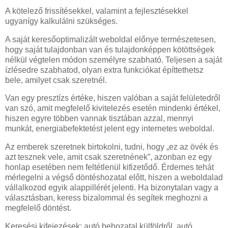
A kötelező frissítésekkel, valamint a fejlesztésekkel
ugyanígy kalkulálni szükséges.
A saját keresőoptimalizált weboldal előnye természetesen,
hogy saját tulajdonban van és tulajdonképpen kötöttségek
nélkül végtelen módon személyre szabható. Teljesen a saját
ízlésedre szabhatod, olyan extra funkciókat építtethetsz
bele, amilyet csak szeretnél.
Van egy presztízs értéke, hiszen valóban a saját felületedről
van szó, amit megfelelő kivitelezés esetén mindenki értékel,
hiszen egyre többen vannak tisztában azzal, mennyi
munkát, energiabefektetést jelent egy internetes weboldal.
Az emberek szeretnek birtokolni, tudni, hogy „ez az övék és
azt tesznek vele, amit csak szeretnének”, azonban ez egy
honlap esetében nem feltétlenül kifizetődő. Érdemes tehát
mérlegelni a végső döntéshozatal előtt, hiszen a weboldalad
vállalkozod egyik alappillérét jelenti. Ha bizonytalan vagy a
választásban, keress bizalommal és segítek meghozni a
megfelelő döntést.
Keresési kifejezések: autó behozatal külföldről, autó