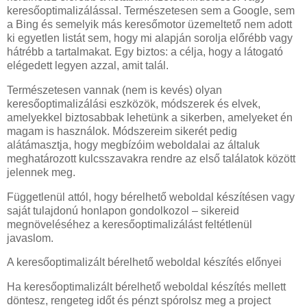
keresőoptimalizálással. Természetesen sem a Google, sem
a Bing és semelyik más keresőmotor üzemeltető nem adott
ki egyetlen listát sem, hogy mi alapján sorolja előrébb vagy
hátrébb a tartalmakat. Egy biztos: a célja, hogy a látogató
elégedett legyen azzal, amit talál.
Természetesen vannak (nem is kevés) olyan
keresőoptimalizálási eszközök, módszerek és elvek,
amelyekkel biztosabbak lehetünk a sikerben, amelyeket én
magam is használok. Módszereim sikerét pedig
alátámasztja, hogy megbízóim weboldalai az általuk
meghatározott kulcsszavakra rendre az első találatok között
jelennek meg.
Függetlenül attól, hogy bérelhető weboldal készítésen vagy
saját tulajdonú honlapon gondolkozol – sikereid
megnöveléséhez a keresőoptimalizálást feltétlenül
javaslom.
A keresőoptimalizált bérelhető weboldal készítés előnyei
Ha keresőoptimalizált bérelhető weboldal készítés mellett
döntesz, rengeteg időt és pénzt spórolsz meg a project