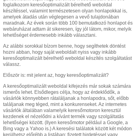
foglalkozom keresőoptimalizált bérelhető weboldal
készítéssel, valamint természetesen olyan honlapokkal is,
amelyek átadás után véglegesen a vevő tulajdonában
maradnak. Az évek során több 100 bemutatkozó honlapot és
webáruházat adtam át sikeresen, így jól látom, mikor, melyik
lehetőséget érdemesebb inkább választani.
Az alábbi sorokkal bízom benne, hogy segíthetek döntést
hozni abban, hogy saját weboldalt nyiss vagy inkább
keresőoptimalizált bérelhető weboldal készítés szolgáltatást
válassz.
Először is: mit jelent az, hogy keresőoptimalizált?
A keresőoptimalizált weboldal kifejezés már sokak számára
ismerős lehet. Elsődleges célja, hogy az érdeklődők, a
vásárlók könnyebben rátaláljanak a honlapodra, sőt, előbb
találjanak meg téged, mint a konkurenseket. Az internetes
vásárlók általában valamelyik keresőmotoron keresztül
kezdenek el nézelődni a kívánt termék vagy szolgáltatás
lehetőségei között. (Ilyen keresőmotor például a Google, a
Bing vagy a Yahoo is.) A keresési találatok között két módon
kerülhetsz előrébb a listában: fizetett hirdetéssel vagy