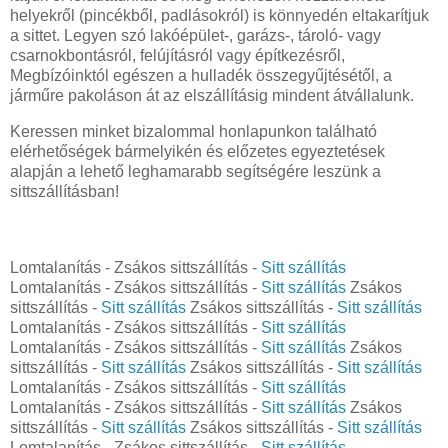
helyekről (pincékből, padlásokról) is könnyedén eltakarítjuk
a sittet. Legyen szó lakóépület-, garázs-, tároló- vagy
csarnokbontásról, felújításról vagy építkezésről,
Megbízóinktól egészen a hulladék összegyűjtésétől, a
járműre pakoláson át az elszállításig mindent átvállalunk.
Keressen minket bizalommal honlapunkon található
elérhetőségek bármelyikén és előzetes egyeztetések
alapján a lehető leghamarabb segítségére leszünk a
sittszállításban!
Lomtalanítás - Zsákos sittszállítás -
Sitt szállítás
Lomtalanítás - Zsákos sittszállítás -
Sitt szállítás
Zsákos
sittszállítás -
Sitt szállítás
Zsákos sittszállítás -
Sitt szállítás
Lomtalanítás - Zsákos sittszállítás -
Sitt szállítás
Lomtalanítás - Zsákos sittszállítás -
Sitt szállítás
Zsákos
sittszállítás -
Sitt szállítás
Zsákos sittszállítás -
Sitt szállítás
Lomtalanítás - Zsákos sittszállítás -
Sitt szállítás
Lomtalanítás - Zsákos sittszállítás -
Sitt szállítás
Zsákos
sittszállítás -
Sitt szállítás
Zsákos sittszállítás -
Sitt szállítás
Lomtalanítás - Zsákos sittszállítás -
Sitt szállítás