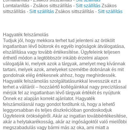
Lomtalanítás - Zsákos sittszállítás -
Sitt szállítás
Zsákos
sittszállítás -
Sitt szállítás
Zsákos sittszállítás -
Sitt szállítás
Hagyaték felszámolás
Tudjuk jól, hogy mekkora terhet tud jelenteni az örökölt
ingatlanban lévő bútorok és egyéb ingóságok átválogatása,
elszállítása vagy tovább értékesítése. Ügyfeleink teljesen
érthető módon a legtöbbször inkább érzelmi alapon
válogatják ki, melyek azok a tárgyak, amelyet meg kívánnak
tartani, melyek azok, amelyeket szemétbe dobnának és mit
gondolnak elég értékesnek ahhoz, hogy meghirdessék.
Hagyaték felszámolás szolgáltatásunkkal levesszük ezt a
terhet a válláról – hozzáértő kollégáinkkal nagy precizitással
mérjük fel az ingatlanban lévő tárgyak értékét és nyújtunk
Önnek ez alapján korrekt ajánlatot. Hagyaték
felszámolásnál nagy gondot fordítunk rá, hogy a lehető
leggyorsabban és teljes diszkrécióban gondoskodjuk
Ügyfeleink örökségéről. Akár az ingatlan továbbértékesítése,
akár a helytakarékosság, akár az ingóságoktól való mielőbbi
megszabadulás vagy bármi más az oka, ami miatt a