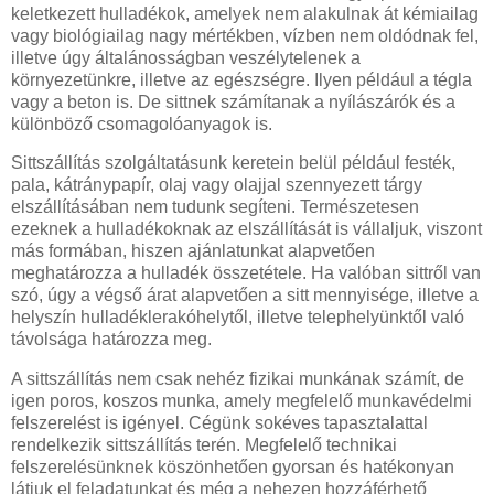
keletkezett hulladékok, amelyek nem alakulnak át kémiailag
vagy biológiailag nagy mértékben, vízben nem oldódnak fel,
illetve úgy általánosságban veszélytelenek a
környezetünkre, illetve az egészségre. Ilyen például a tégla
vagy a beton is. De sittnek számítanak a nyílászárók és a
különböző csomagolóanyagok is.
Sittszállítás szolgáltatásunk keretein belül például festék,
pala, kátránypapír, olaj vagy olajjal szennyezett tárgy
elszállításában nem tudunk segíteni. Természetesen
ezeknek a hulladékoknak az elszállítását is vállaljuk, viszont
más formában, hiszen ajánlatunkat alapvetően
meghatározza a hulladék összetétele. Ha valóban sittről van
szó, úgy a végső árat alapvetően a sitt mennyisége, illetve a
helyszín hulladéklerakóhelytől, illetve telephelyünktől való
távolsága határozza meg.
A sittszállítás nem csak nehéz fizikai munkának számít, de
igen poros, koszos munka, amely megfelelő munkavédelmi
felszerelést is igényel. Cégünk sokéves tapasztalattal
rendelkezik sittszállítás terén. Megfelelő technikai
felszerelésünknek köszönhetően gyorsan és hatékonyan
látjuk el feladatunkat és még a nehezen hozzáférhető