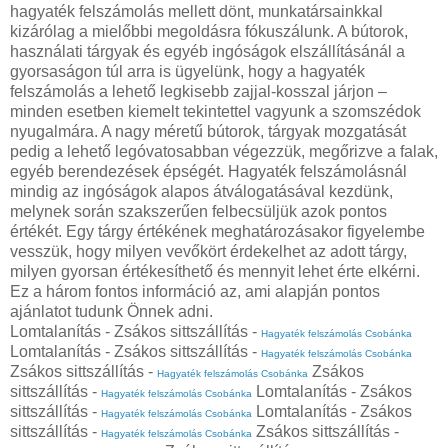
hagyaték felszámolás mellett dönt, munkatársainkkal
kizárólag a mielőbbi megoldásra fókuszálunk. A bútorok,
használati tárgyak és egyéb ingóságok elszállításánál a
gyorsaságon túl arra is ügyelünk, hogy a hagyaték
felszámolás a lehető legkisebb zajjal-kosszal járjon –
minden esetben kiemelt tekintettel vagyunk a szomszédok
nyugalmára. A nagy méretű bútorok, tárgyak mozgatását
pedig a lehető legóvatosabban végezzük, megőrizve a falak,
egyéb berendezések épségét. Hagyaték felszámolásnál
mindig az ingóságok alapos átválogatásával kezdünk,
melynek során szakszerűen felbecsüljük azok pontos
értékét. Egy tárgy értékének meghatározásakor figyelembe
vesszük, hogy milyen vevőkört érdekelhet az adott tárgy,
milyen gyorsan értékesíthető és mennyit lehet érte elkérni.
Ez a három fontos információ az, ami alapján pontos
ajánlatot tudunk Önnek adni.
Lomtalanítás - Zsákos sittszállítás -
Hagyaték felszámolás Csobánka
Lomtalanítás - Zsákos sittszállítás -
Hagyaték felszámolás Csobánka
Zsákos sittszállítás -
Zsákos
Hagyaték felszámolás Csobánka
sittszállítás -
Lomtalanítás - Zsákos
Hagyaték felszámolás Csobánka
sittszállítás -
Lomtalanítás - Zsákos
Hagyaték felszámolás Csobánka
sittszállítás -
Zsákos sittszállítás -
Hagyaték felszámolás Csobánka