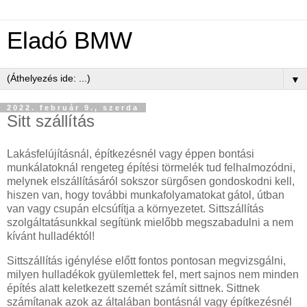
Eladó BMW
▼
2022. február 9., szerda
Sitt szállítás
Lakásfelújításnál, építkezésnél vagy éppen bontási
munkálatoknál rengeteg építési törmelék tud felhalmozódni,
melynek elszállításáról sokszor sürgősen gondoskodni kell,
hiszen van, hogy további munkafolyamatokat gátol, útban
van vagy csupán elcsúfítja a környezetet. Sittszállítás
szolgáltatásunkkal segítünk mielőbb megszabadulni a nem
kívánt hulladéktól!
Sittszállítás igénylése előtt fontos pontosan megvizsgálni,
milyen hulladékok gyülemlettek fel, mert sajnos nem minden
építés alatt keletkezett szemét számít sittnek. Sittnek
számítanak azok az általában bontásnál vagy építkezésnél