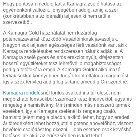
Hogy pontosan meddig tart a Kamagra zselé hatása az
egyénenként változik, lényegében addig, amíg a szer
(konkrétabban a szildenafil) teljesen ki nem ürül a
szervezetből.
A Kamagra Gold használatát nem kizárólag
potenciazavarral küszködő Vásárlóinknak javasoljuk.
Nagyon sok teljesen egészséges férfi vásárlónk van, akik
Kamagra rendelésüket rendszeresen nálunk adják le. A
Kamagra zselé gyors és erős erekciót nyújt, kifejezetten
hosszú együttléteket tesz lehetővé, a magabiztosságot
pedig a tetőfokára emeli. A Kamagra Goldot alkalmazó
férfiak sokkal könnyebben tudják kontrollálni a magömlést,
így a szex tényleg addig fog tartani, ameddig Ön szeretné.
Kamagra rendelés
nél fontos óvakodni a túl olcsó, nem
megbízható forrásokból származó készítményektől, ugyanis
rengeteg a hamisítvány. Mint minden más népszerű termék
esetében, így a Kamagra zselénél is rengeteg csaló,
hamisító jelent meg a piacon, akiktől lehet, hogy az eredeti
ár töredékéért lehet hozzájutni a potencianövelőhöz, viszont
bevétele csalódást fog okozni – jobb esetben csak kevésbé
hatásos, de akár az egészségben is kárt tehet.