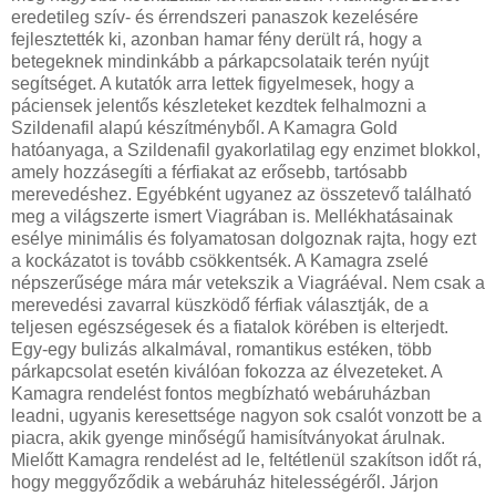
eredetileg szív- és érrendszeri panaszok kezelésére
fejlesztették ki, azonban hamar fény derült rá, hogy a
betegeknek mindinkább a párkapcsolataik terén nyújt
segítséget. A kutatók arra lettek figyelmesek, hogy a
páciensek jelentős készleteket kezdtek felhalmozni a
Szildenafil alapú készítményből. A Kamagra Gold
hatóanyaga, a Szildenafil gyakorlatilag egy enzimet blokkol,
amely hozzásegíti a férfiakat az erősebb, tartósabb
merevedéshez. Egyébként ugyanez az összetevő található
meg a világszerte ismert Viagrában is. Mellékhatásainak
esélye minimális és folyamatosan dolgoznak rajta, hogy ezt
a kockázatot is tovább csökkentsék. A Kamagra zselé
népszerűsége mára már vetekszik a Viagráéval. Nem csak a
merevedési zavarral küszködő férfiak választják, de a
teljesen egészségesek és a fiatalok körében is elterjedt.
Egy-egy bulizás alkalmával, romantikus estéken, több
párkapcsolat esetén kiválóan fokozza az élvezeteket. A
Kamagra rendelést fontos megbízható webáruházban
leadni, ugyanis keresettsége nagyon sok csalót vonzott be a
piacra, akik gyenge minőségű hamisítványokat árulnak.
Mielőtt Kamagra rendelést ad le, feltétlenül szakítson időt rá,
hogy meggyőződik a webáruház hitelességéről. Járjon