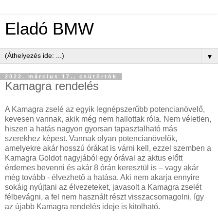
Eladó BMW
▼
2022. március 17., csütörtök
Kamagra rendelés
A Kamagra zselé az egyik legnépszerűbb potencianövelő,
kevesen vannak, akik még nem hallottak róla. Nem véletlen,
hiszen a hatás nagyon gyorsan tapasztalható más
szerekhez képest. Vannak olyan potencianövelők,
amelyekre akár hosszú órákat is várni kell, ezzel szemben a
Kamagra Goldot nagyjából egy órával az aktus előtt
érdemes bevenni és akár 8 órán keresztül is – vagy akár
még tovább - élvezhető a hatása. Aki nem akarja ennyire
sokáig nyújtani az élvezeteket, javasolt a Kamagra zselét
félbevágni, a fel nem használt részt visszacsomagolni, így
az újabb Kamagra rendelés ideje is kitolható.