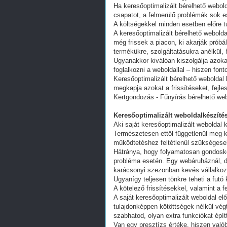
Ha keresőoptimalizált bérelhető webold
csapatot, a felmerülő problémák sok e
A költségekkel minden esetben előre tu
A keresőoptimalizált bérelhető webold
még frissek a piacon, ki akarják próbá
termékükre, szolgáltatásukra anélkül,
Ugyanakkor kiválóan kiszolgálja azoka
foglalkozni a weboldallal – hiszen fon
Keresőoptimalizált bérelhető weboldal 
megkapja azokat a frissítéseket, fejl
Kertgondozás - Fűnyírás bérelhető web
Keresőoptimalizált weboldalkészítés
Aki saját keresőoptimalizált weboldal k
Természetesen ettől függetlenül meg k
működtetéshez feltétlenül szükségesek
Hátránya, hogy folyamatosan gondoskodn
probléma esetén. Egy webáruháznál, d
karácsonyi szezonban kevés vállalkoz
Ugyanígy teljesen tönkre teheti a futó
A kötelező frissítésekkel, valamint a 
A saját keresőoptimalizált weboldal e
tulajdonképpen kötöttségek nélkül vég
szabhatod, olyan extra funkciókat épít
Van egy presztízs értéke, hiszen valób