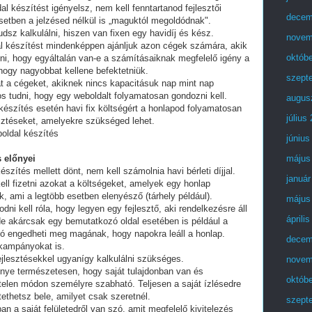
al készítést igényelsz, nem kell fenntartanod fejlesztői
decem
setben a jelzésed nélkül is „maguktól megoldódnak".
dsz kalkulálni, hiszen van fixen egy havidíj és kész.
novem
al készítést mindenképpen ajánljuk azon cégek számára, akik
októb
lni, hogy egyáltalán van-e a számításaiknak megfelelő igény a
 hogy nagyobbat kellene befektetniük.
szept
t a cégeket, akiknek nincs kapacitásuk nap mint nap
tos tudni, hogy egy weboldalt folyamatosan gondozni kell.
augus
készítés esetén havi fix költségért a honlapod folyamatosan
július
esztéseket, amelyekre szükséged lehet.
oldal készítés
június
 előnyei
május
észítés mellett dönt, nem kell számolnia havi bérleti díjjal.
január
ell fizetni azokat a költségeket, amelyek egy honlap
, ami a legtöbb esetben elenyésző (tárhely például).
május
i kell róla, hogy legyen egy fejlesztő, aki rendelkezésre áll
áprili
e akárcsak egy bemutatkozó oldal esetében is például a
ó engedheti meg magának, hogy napokra leáll a honlap.
decem
 kampányokat is.
fejlesztésekkel ugyanígy kalkulálni szükséges.
novem
lőnye természetesen, hogy saját tulajdonban van és
októb
telen módon személyre szabható. Teljesen a saját ízlésedre
tethetsz bele, amilyet csak szeretnél.
szept
an a saját felületedről van szó, amit megfelelő kivitelezés