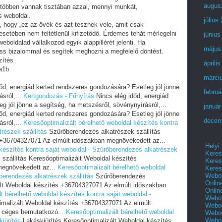
augus
 többen vannak tisztában azzal, mennyi munkát,
s weboldal.
július
i, hogy „ez az övék és azt tesznek vele, amit csak
setében nem feltétlenül kifizetődő. Érdemes tehát mérlegelni
június
eboldalad vállalkozod egyik alappillérét jelenti. Ha
május
ess bizalommal és segítek meghozni a megfelelő döntést.
zítés
áprili
a1b
márci
őd, energiád kerted rendszeres gondozására? Esetleg jól jönne
februá
sról,...
Kertgondozás - Fűnyírás
Nincs elég időd, energiád
 jól jönne a segítség, ha metszésről, sövénynyírásról,...
január
őd, energiád kerted rendszeres gondozására? Esetleg jól jönne
decem
sról,...
Keresőoptimalizált bérelhető weboldal készítés kontra
trészek szállítás
Szűrőberendezés alkatrészek szállítás
 +36704327071 Az elmúlt időszakban megnövekedett az...
Helyi
 készítés kontra saját weboldal - Szűrőberendezés alkatrészek
Keres
szállítás Keresőoptimalizált Weboldal készítés
Keres
megnövekedett az...
Keresőoptimalizált bérelhető weboldal
Keres
Webol
őberendezés alkatrészek szállítás
Szűrőberendezés
Onlin
zált Weboldal készítés +36704327071 Az elmúlt időszakban
Onlin
t bérelhető weboldal készítés kontra saját weboldal -
Webol
imalizált Weboldal készítés +36704327071 Az elmúlt
Webol
 céges bemutatkozó...
Keresőoptimalizált bérelhető weboldal
Webol
Webo
kiürítés
Lakáskiürítés Keresőoptimalizált Weboldal készítés