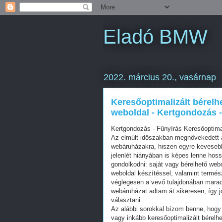
Eladó BMW
2022. március 20., vasárnap
Keresőoptimalizált bérelh
weboldal - Kertgondozás -
Kertgondozás - Fűnyírás Keresőoptima
Az elmúlt időszakban megnövekedett a
webáruházakra, hiszen egyre kevesebb 
jelenlét hiányában is képes lenne hos
gondolkodni: saját vagy bérelhető web
weboldal készítéssel, valamint termés
véglegesen a vevő tulajdonában mara
webáruházat adtam át sikeresen, így j
választani.
Az alábbi sorokkal bízom benne, hogy 
vagy inkább keresőoptimalizált bérelhe