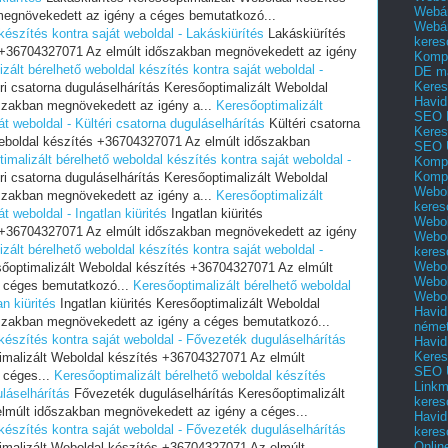
Webár
egnövekedett az igény a céges bemutatkozó...
Webár
készítés kontra saját weboldal - Lakáskiürítés
Lakáskiürítés
keres
s +36704327071 Az elmúlt időszakban megnövekedett az igény
Kompl
zált bérelhető weboldal készítés kontra saját weboldal -
DE m
Keres
ri csatorna duguláselhárítás Keresőoptimalizált Weboldal
Havid
szakban megnövekedett az igény a...
Keresőoptimalizált
SEO 
át weboldal - Kültéri csatorna duguláselhárítás
Kültéri csatorna
Keres
Weboldal készítés +36704327071 Az elmúlt időszakban
SEO 
imalizált bérelhető weboldal készítés kontra saját weboldal -
Kompl
Kompl
ri csatorna duguláselhárítás Keresőoptimalizált Weboldal
Webol
szakban megnövekedett az igény a...
Keresőoptimalizált
keres
t weboldal - Ingatlan kiürités
Ingatlan kiürités
Webol
s +36704327071 Az elmúlt időszakban megnövekedett az igény
Webol
zált bérelhető weboldal készítés kontra saját weboldal -
keres
Webol
esőoptimalizált Weboldal készítés +36704327071 Az elmúlt
Webol
 céges bemutatkozó...
Keresőoptimalizált bérelhető weboldal
Webol
n kiürités
Ingatlan kiürités Keresőoptimalizált Weboldal
Havid
szakban megnövekedett az igény a céges bemutatkozó...
néme
készítés kontra saját weboldal - Fővezeték duguláselhárítás
Havid
Keres
imalizált Weboldal készítés +36704327071 Az elmúlt
SEO Ü
 céges...
Keresőoptimalizált bérelhető weboldal készítés
Linkm
láselhárítás
Fővezeték duguláselhárítás Keresőoptimalizált
keres
lmúlt időszakban megnövekedett az igény a céges...
Havid
készítés kontra saját weboldal - Fővezeték duguláselhárítás
keres
Onlin
imalizált Weboldal készítés +36704327071 Az elmúlt