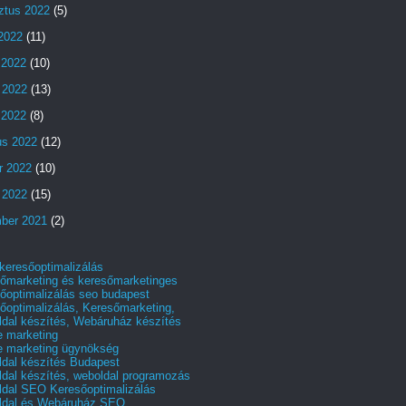
ztus 2022
(5)
 2022
(11)
 2022
(10)
 2022
(13)
s 2022
(8)
us 2022
(12)
r 2022
(10)
 2022
(15)
ber 2021
(2)
 keresőoptimalizálás
őmarketing és keresőmarketinges
őoptimalizálás seo budapest
őoptimalizálás, Keresőmarketing,
dal készítés, Webáruház készítés
e marketing
e marketing ügynökség
dal készítés Budapest
dal készítés, weboldal programozás
dal SEO Keresőoptimalizálás
ldal és Webáruház SEO