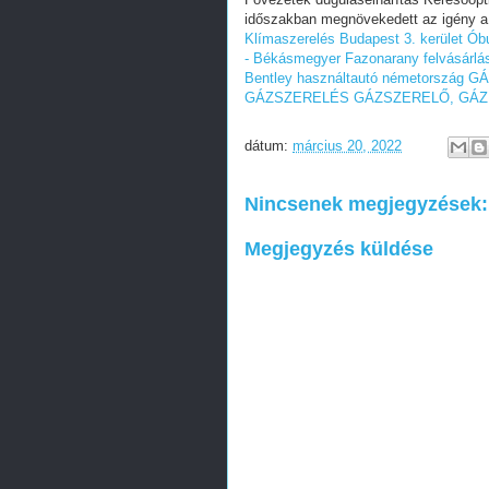
időszakban megnövekedett az igény a
Klímaszerelés Budapest 3. kerület Ó
- Békásmegyer
Fazonarany felvásárlá
Bentley használtautó németország
GÁ
GÁZSZERELÉS
GÁZSZERELŐ, GÁZ
dátum:
március 20, 2022
Nincsenek megjegyzések:
Megjegyzés küldése