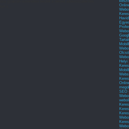
készí
ra gyakran ismeretlen terület a német adóvisszatérítés
Onlin
het s...
Webol
Keres
Havid
Egyed
Profe
Webol
Googl
Tarta
Mobil
Webol
Olcsó
Webol
Helyi
Keres
Mobil
Websi
Keres
Onlin
mego
SEO -
Webol
webol
Keres
Keres
Keres
Webol
Keres
Webol