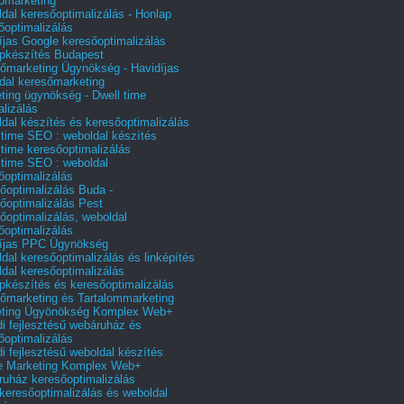
őmarketing
dal keresőoptimalizálás - Honlap
őoptimalizálás
íjas Google keresőoptimalizálás
pkészítés Budapest
őmarketing Ügynökség - Havidíjas
dal keresőmarketing
ting ügynökség - Dwell time
alizálás
dal készítés és keresőoptimalizálás
 time SEO : weboldal készítés
 time keresőoptimalizálás
 time SEO : weboldal
őoptimalizálás
őoptimalizálás Buda -
őoptimalizálás Pest
őoptimalizálás, weboldal
őoptimalizálás
íjas PPC Ügynökség
dal keresőoptimalizálás és linképítés
dal keresőoptimalizálás
pkészítés és keresőoptimalizálás
őmarketing és Tartalommarketing
eting Ügyönökség Komplex Web+
i fejlesztésű webáruház és
őoptimalizálás
i fejlesztésű weboldal készítés
e Marketing Komplex Web+
uház keresőoptimalizálás
 keresőoptimalizálás és weboldal