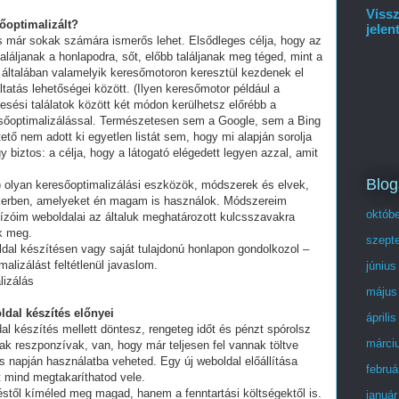
Vissz
sőoptimalizált?
jelen
és már sokak számára ismerős lehet. Elsődleges célja, hogy az
láljanak a honlapodra, sőt, előbb találjanak meg téged, mint a
 általában valamelyik keresőmotoron keresztül kezdenek el
tatás lehetőségei között. (Ilyen keresőmotor például a
esési találatok között két módon kerülhetsz előrébb a
eresőoptimalizálással. Természetesen sem a Google, sem a Bing
ő nem adott ki egyetlen listát sem, hogy mi alapján sorolja
y biztos: a célja, hogy a látogató elégedett legyen azzal, amit
Blog
olyan keresőoptimalizálási eszközök, módszerek és elvek,
ikerben, amelyeket én magam is használok. Módszereim
októb
ízóim weboldalai az általuk meghatározott kulcsszavakra
ek meg.
szept
ldal készítésen vagy saját tulajdonú honlapon gondolkozol –
alizálást feltétlenül javaslom.
június
lizálás
május
ldal készítés előnyei
áprili
al készítés mellett döntesz, rengeteg időt és pénzt spórolsz
márci
ak reszponzívak, van, hogy már teljesen fel vannak töltve
 napján használatba veheted. Egy új weboldal előállítása
februá
t mind megtakaríthatod vele.
stől kíméled meg magad, hanem a fenntartási költségektől is.
január