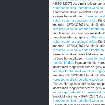
+36704327071 Az elmúlt időszakban m
Keresőoptimalizált bérelhető weboldal 
Keresőoptimalizált Weboldal készíté
a céges bemutatkozó...
Keresőoptimali
Kültéri csatorna duguláselhárítás
Külté
készítés +36704327071 Az elmúlt idő
bérelhető weboldal készítés kontra saj
duguláselhárítás Keresőoptimalizált 
megnövekedett az igény a...
Keresőopt
Kültéri csatorna duguláselhárítás
Külté
készítés +36704327071 Az elmúlt idő
bérelhető weboldal készítés kontra sajá
Keresőoptimalizált Weboldal készíté
a céges bemutatkozó...
Keresőoptimali
Ingatlan kiürités
Ingatlan kiürités Ker
időszakban megnövekedett az igény a
készítés kontra saját weboldal - Ingatla
készítés +36704327071 Az elmúlt idő
Keresőoptimalizált bérelhető weboldal 
Fővezeték duguláselhárítás Keresőopt
időszakban megnövekedett az igény a
kontra saját weboldal - Fővezeték dugu
Weboldal készítés +36704327071 Az e
Keresőoptimalizált bérelhető weboldal 
Fővezeték duguláselhárítás Keresőopt