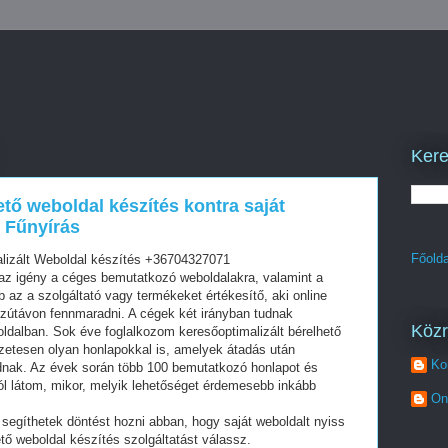
Kere
ető weboldal készítés kontra saját
 Fűnyírás
Főolda
lizált Weboldal készítés +36704327071
z igény a céges bemutatkozó weboldalakra, valamint a
az a szolgáltató vagy termékeket értékesítő, aki online
szútávon fennmaradni. A cégek két irányban tudnak
Köz
oldalban. Sok éve foglalkozom keresőoptimalizált bérelhető
zetesen olyan honlapokkal is, amelyek átadás után
Ko
dnak. Az évek során több 100 bemutatkozó honlapot és
ól látom, mikor, melyik lehetőséget érdemesebb inkább
On
segíthetek döntést hozni abban, hogy saját weboldalt nyiss
tő weboldal készítés szolgáltatást válassz.