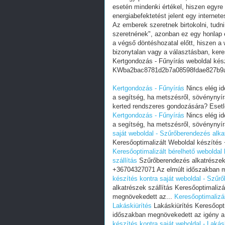
esetén mindenki értékel, hiszen egyre
energiabefektetést jelent egy internete
Az emberek szeretnek birtokolni, tudn
szeretnének", azonban ez egy honlap e
a végső döntéshozatal előtt, hiszen a w
bizonytalan vagy a választásban, ker
Kertgondozás - Fűnyírás weboldal kés
KWba2bac8781d2b7a08598fdae827b9
Kertgondozás - Fűnyírás
Nincs elég id
a segítség, ha metszésről, sövénynyírá
kerted rendszeres gondozására? Esetleg
Kertgondozás - Fűnyírás
Nincs elég id
a segítség, ha metszésről, sövénynyírá
saját weboldal - Szűrőberendezés alka
Keresőoptimalizált Weboldal készítés
Keresőoptimalizált bérelhető weboldal
szállítás
Szűrőberendezés alkatrészek 
+36704327071 Az elmúlt időszakban 
készítés kontra saját weboldal - Szűr
alkatrészek szállítás Keresőoptimali
megnövekedett az...
Keresőoptimalizál
Lakáskiürítés
Lakáskiürítés Keresőopt
időszakban megnövekedett az igény a
készítés kontra saját weboldal - Lakás