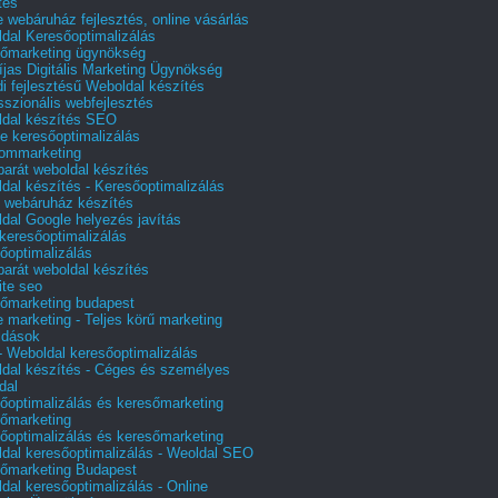
tés
e webáruház fejlesztés, online vásárlás
dal Keresőoptimalizálás
őmarketing ügynökség
íjas Digitális Marketing Ügynökség
i fejlesztésű Weboldal készítés
sszionális webfejlesztés
dal készítés SEO
e keresőoptimalizálás
lommarketing
barát weboldal készítés
dal készítés - Keresőoptimalizálás
 webáruház készítés
dal Google helyezés javítás
 keresőoptimalizálás
őoptimalizálás
barát weboldal készítés
te seo
őmarketing budapest
e marketing - Teljes körű marketing
ldások
 Weboldal keresőoptimalizálás
dal készítés - Céges és személyes
dal
őoptimalizálás és keresőmarketing
őmarketing
őoptimalizálás és keresőmarketing
dal keresőoptimalizálás - Weoldal SEO
őmarketing Budapest
dal keresőoptimalizálás - Online