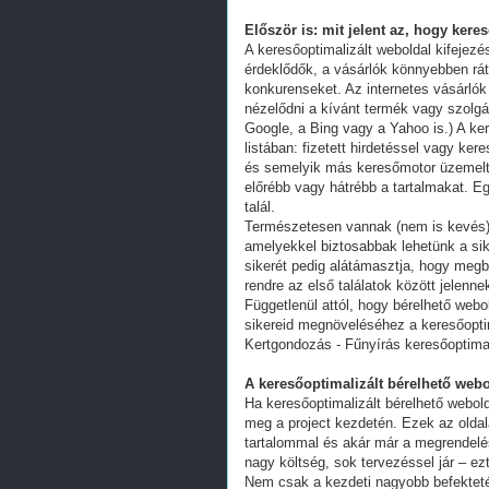
Először is: mit jelent az, hogy kere
A keresőoptimalizált weboldal kifejez
érdeklődők, a vásárlók könnyebben ráta
konkurenseket. Az internetes vásárlók
nézelődni a kívánt termék vagy szolgál
Google, a Bing vagy a Yahoo is.) A ker
listában: fizetett hirdetéssel vagy k
és semelyik más keresőmotor üzemeltet
előrébb vagy hátrébb a tartalmakat. Eg
talál.
Természetesen vannak (nem is kevés) 
amelyekkel biztosabbak lehetünk a s
sikerét pedig alátámasztja, hogy megb
rendre az első találatok között jelenn
Függetlenül attól, hogy bérelhető webo
sikereid megnöveléséhez a keresőoptim
Kertgondozás - Fűnyírás keresőoptima
A keresőoptimalizált bérelhető webo
Ha keresőoptimalizált bérelhető webold
meg a project kezdetén. Ezek az oldal
tartalommal és akár már a megrendelés
nagy költség, sok tervezéssel jár – ez
Nem csak a kezdeti nagyobb befekteté