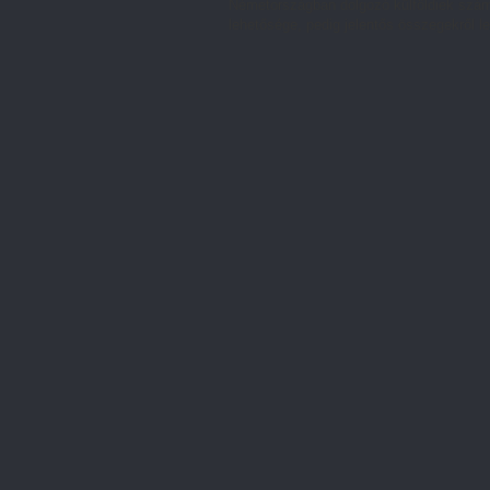
Németországban dolgozó külföldiek számá
lehetősége, pedig jelentős összegekről le