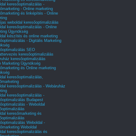
dal keresőoptimalizálás -
őmarketing - Online marketing
őmarketing és linképítés - Online
ting
íjas weboldal keresőoptimalizálás
dal keresőoptimalizálás - Online
ting Ügynökség
dal készítés és online marketing
őoptimalizálás - Digitális Marketing
ökség
őoptimalizálás SEO
attervezés keresőoptimalizálás
uház keresőoptimalizálás
e Marketing Ügynökség
őmarketing és Online marketing
ökség
dal keresőoptimalizálás,
őmarketing
dal keresőoptimalizálás - Webáruház
ting
dal keresőoptimalizálás -
őoptimalizálás Budapest
őoptimalizálás - Weboldal
őoptimalizálás
dal keresőmarketing és
őoptimalizálás
őoptimalizálás Weboldal -
őmarketing Weboldal
dal keresőoptimalizálás és