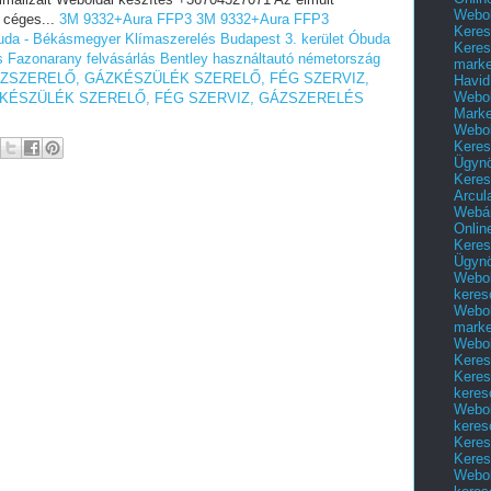
Webol
 céges...
3M 9332+Aura FFP3
3M 9332+Aura FFP3
Keres
buda - Békásmegyer
Klímaszerelés Budapest 3. kerület Óbuda
Keres
s
Fazonarany felvásárlás
Bentley használtautó németország
marke
ZSZERELŐ, GÁZKÉSZÜLÉK SZERELŐ, FÉG SZERVIZ,
Havid
Webol
KÉSZÜLÉK SZERELŐ, FÉG SZERVIZ, GÁZSZERELÉS
Marke
Webol
Keres
Ügyn
Keres
Arcul
Webár
Onlin
Keres
Ügyn
Webol
keres
Webol
marke
Webol
Keres
Keres
keres
Webol
keres
Keres
Keres
Webol