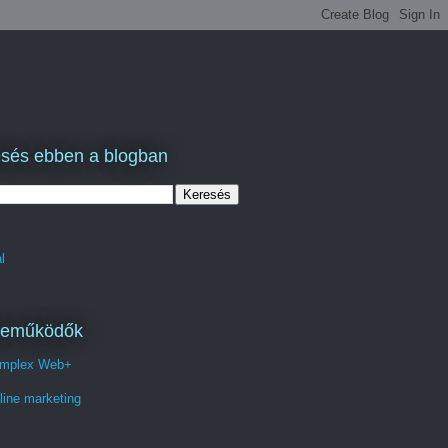
sés ebben a blogban
l
reműködők
mplex Web+
line marketing