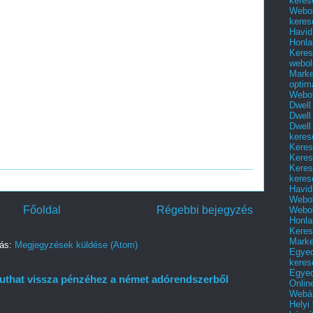
keres
Webol
keres
Havid
Honla
Keres
webol
Marke
optim
Webol
Dwell
Dwell
Dwell
keres
Keres
Keres
Keres
keres
Havid
Webol
Főoldal
Régebbi bejegyzés
Webol
Honla
Keres
Mark
zás:
Megjegyzések küldése (Atom)
Egyed
keres
Egyed
juthat vissza pénzéhez a német adórendszerből
Onlin
Webár
Helyi