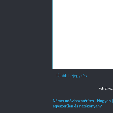
Újabb bejegyzés
Feliratko
Német adóvisszatérítés - Hogyan 
egyszerűen és hatékonyan?