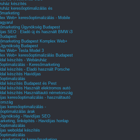
uház készítés
uház keresőoptimalizálás és
őmarketing
ex Web+ keresőoptimalizálás - Mobile
agyarul
őmarketing Ügynökség Budapest
íjas SEO : Eladó új és használt BMW i3
Budapest
őmarketing Budapest Komplex Web+
Ügynökség Budapest
ex Web+ Tesla Model 3
ex Web+ keresőoptimalizálás Budapest
dal készítés - Webáruház
őoptimalizálás - Keresőmarketing
dal készítés - Eladó használt Porsche
dal készítés Havidíjas
őoptimalizálás
dal készítés Budapest és Pest
dal készítés Használt elektromos autó
dal készítés Használtautó németország
íjas keresőoptimalizálás - használtautó
tország
íjas keresőoptimalizálás -
őoptimalizálás árak
gynökség - Havidíjas SEO
arketing, linképítés - Havidíjas honlap
őoptimalizálás
íjas weboldal készítés
őoptimalizálás
e marketing és keresőmarketing