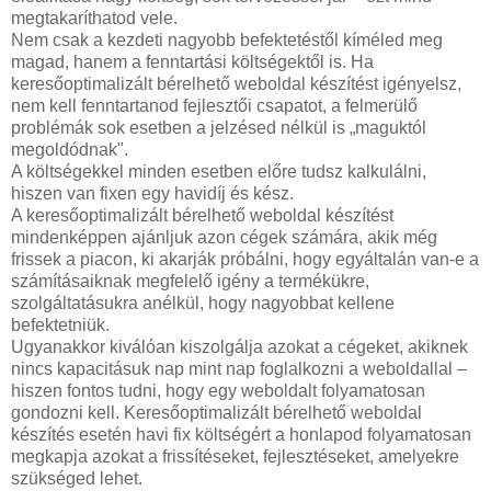
megtakaríthatod vele.
Nem csak a kezdeti nagyobb befektetéstől kíméled meg
magad, hanem a fenntartási költségektől is. Ha
keresőoptimalizált bérelhető weboldal készítést igényelsz,
nem kell fenntartanod fejlesztői csapatot, a felmerülő
problémák sok esetben a jelzésed nélkül is „maguktól
megoldódnak".
A költségekkel minden esetben előre tudsz kalkulálni,
hiszen van fixen egy havidíj és kész.
A keresőoptimalizált bérelhető weboldal készítést
mindenképpen ajánljuk azon cégek számára, akik még
frissek a piacon, ki akarják próbálni, hogy egyáltalán van-e a
számításaiknak megfelelő igény a termékükre,
szolgáltatásukra anélkül, hogy nagyobbat kellene
befektetniük.
Ugyanakkor kiválóan kiszolgálja azokat a cégeket, akiknek
nincs kapacitásuk nap mint nap foglalkozni a weboldallal –
hiszen fontos tudni, hogy egy weboldalt folyamatosan
gondozni kell. Keresőoptimalizált bérelhető weboldal
készítés esetén havi fix költségért a honlapod folyamatosan
megkapja azokat a frissítéseket, fejlesztéseket, amelyekre
szükséged lehet.