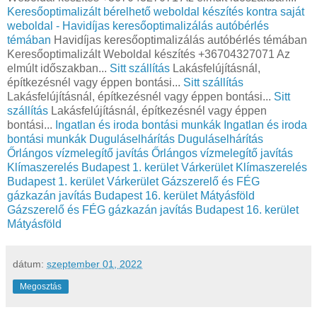
Keresőoptimalizált bérelhető weboldal készítés kontra saját
weboldal - Havidíjas keresőoptimalizálás autóbérlés
témában
Havidíjas keresőoptimalizálás autóbérlés témában
Keresőoptimalizált Weboldal készítés +36704327071 Az
elmúlt időszakban...
Sitt szállítás
Lakásfelújításnál,
építkezésnél vagy éppen bontási...
Sitt szállítás
Lakásfelújításnál, építkezésnél vagy éppen bontási...
Sitt
szállítás
Lakásfelújításnál, építkezésnél vagy éppen
bontási...
Ingatlan és iroda bontási munkák
Ingatlan és iroda
bontási munkák
Duguláselhárítás
Duguláselhárítás
Őrlángos vízmelegítő javítás
Őrlángos vízmelegítő javítás
Klímaszerelés Budapest 1. kerület Várkerület
Klímaszerelés
Budapest 1. kerület Várkerület
Gázszerelő és FÉG
gázkazán javítás Budapest 16. kerület Mátyásföld
Gázszerelő és FÉG gázkazán javítás Budapest 16. kerület
Mátyásföld
dátum:
szeptember 01, 2022
Megosztás