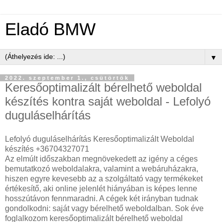
Eladó BMW
▼
2022. szeptember 1., csütörtök
Keresőoptimalizált bérelhető weboldal
készítés kontra saját weboldal - Lefolyó
duguláselhárítás
Lefolyó duguláselhárítás Keresőoptimalizált Weboldal
készítés +36704327071
Az elmúlt időszakban megnövekedett az igény a céges
bemutatkozó weboldalakra, valamint a webáruházakra,
hiszen egyre kevesebb az a szolgáltató vagy termékeket
értékesítő, aki online jelenlét hiányában is képes lenne
hosszútávon fennmaradni. A cégek két irányban tudnak
gondolkodni: saját vagy bérelhető weboldalban. Sok éve
foglalkozom keresőoptimalizált bérelhető weboldal