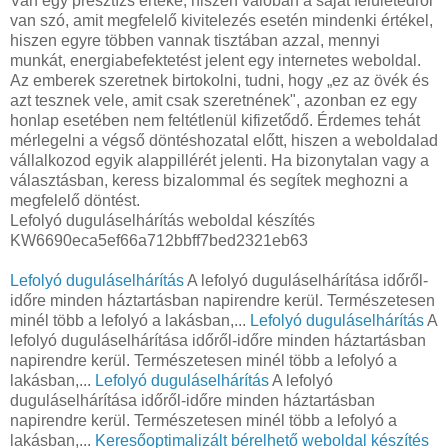
Van egy presztízs értéke, hiszen valóban a saját felületedről
van szó, amit megfelelő kivitelezés esetén mindenki értékel,
hiszen egyre többen vannak tisztában azzal, mennyi
munkát, energiabefektetést jelent egy internetes weboldal.
Az emberek szeretnek birtokolni, tudni, hogy „ez az övék és
azt tesznek vele, amit csak szeretnének", azonban ez egy
honlap esetében nem feltétlenül kifizetődő. Érdemes tehát
mérlegelni a végső döntéshozatal előtt, hiszen a weboldalad
vállalkozod egyik alappillérét jelenti. Ha bizonytalan vagy a
választásban, keress bizalommal és segítek meghozni a
megfelelő döntést.
Lefolyó duguláselhárítás weboldal készítés
KW6690eca5ef66a712bbff7bed2321eb63
Lefolyó duguláselhárítás
A lefolyó duguláselhárítása időről-
időre minden háztartásban napirendre kerül. Természetesen
minél több a lefolyó a lakásban,...
Lefolyó duguláselhárítás
A
lefolyó duguláselhárítása időről-időre minden háztartásban
napirendre kerül. Természetesen minél több a lefolyó a
lakásban,...
Lefolyó duguláselhárítás
A lefolyó
duguláselhárítása időről-időre minden háztartásban
napirendre kerül. Természetesen minél több a lefolyó a
lakásban,...
Keresőoptimalizált bérelhető weboldal készítés