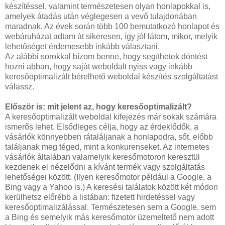
készítéssel, valamint természetesen olyan honlapokkal is,
amelyek átadás után véglegesen a vevő tulajdonában
maradnak. Az évek során több 100 bemutatkozó honlapot és
webáruházat adtam át sikeresen, így jól látom, mikor, melyik
lehetőséget érdemesebb inkább választani.
Az alábbi sorokkal bízom benne, hogy segíthetek döntést
hozni abban, hogy saját weboldalt nyiss vagy inkább
keresőoptimalizált bérelhető weboldal készítés szolgáltatást
válassz.
Először is: mit jelent az, hogy keresőoptimalizált?
A keresőoptimalizált weboldal kifejezés már sokak számára
ismerős lehet. Elsődleges célja, hogy az érdeklődők, a
vásárlók könnyebben rátaláljanak a honlapodra, sőt, előbb
találjanak meg téged, mint a konkurenseket. Az internetes
vásárlók általában valamelyik keresőmotoron keresztül
kezdenek el nézelődni a kívánt termék vagy szolgáltatás
lehetőségei között. (Ilyen keresőmotor például a Google, a
Bing vagy a Yahoo is.) A keresési találatok között két módon
kerülhetsz előrébb a listában: fizetett hirdetéssel vagy
keresőoptimalizálással. Természetesen sem a Google, sem
a Bing és semelyik más keresőmotor üzemeltető nem adott