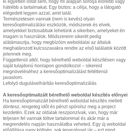
ki egyetlen listát sem, hogy mi alapján sorolja előrébb vagy
hátrébb a tartalmakat. Egy biztos: a célja, hogy a látogató
elégedett legyen azzal, amit talál.
Természetesen vannak (nem is kevés) olyan
keresőoptimalizálási eszközök, módszerek és elvek,
amelyekkel biztosabbak lehetünk a sikerben, amelyeket én
magam is használok. Módszereim sikerét pedig
alátámasztja, hogy megbízóim weboldalai az általuk
meghatározott kulcsszavakra rendre az első találatok között
jelennek meg.
Függetlenül attól, hogy bérelhető weboldal készítésen vagy
saját tulajdonú honlapon gondolkozol – sikereid
megnöveléséhez a keresőoptimalizálást feltétlenül
javaslom.
Lefolyó duguláselhárítás keresőoptimalizálás
A keresőoptimalizált bérelhető weboldal készítés előnyei
Ha keresőoptimalizált bérelhető weboldal készítés mellett
döntesz, rengeteg időt és pénzt spórolsz meg a project
kezdetén. Ezek az oldalak reszponzívak, van, hogy már
teljesen fel vannak töltve tartalommal és akár már a
megrendelés napján használatba veheted. Egy új weboldal
előállítása nagy költség, sok tervezéssel jár – ezt mind