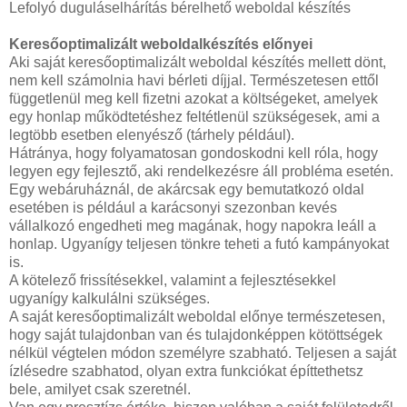
Lefolyó duguláselhárítás bérelhető weboldal készítés
Keresőoptimalizált weboldalkészítés előnyei
Aki saját keresőoptimalizált weboldal készítés mellett dönt,
nem kell számolnia havi bérleti díjjal. Természetesen ettől
függetlenül meg kell fizetni azokat a költségeket, amelyek
egy honlap működtetéshez feltétlenül szükségesek, ami a
legtöbb esetben elenyésző (tárhely például).
Hátránya, hogy folyamatosan gondoskodni kell róla, hogy
legyen egy fejlesztő, aki rendelkezésre áll probléma esetén.
Egy webáruháznál, de akárcsak egy bemutatkozó oldal
esetében is például a karácsonyi szezonban kevés
vállalkozó engedheti meg magának, hogy napokra leáll a
honlap. Ugyanígy teljesen tönkre teheti a futó kampányokat
is.
A kötelező frissítésekkel, valamint a fejlesztésekkel
ugyanígy kalkulálni szükséges.
A saját keresőoptimalizált weboldal előnye természetesen,
hogy saját tulajdonban van és tulajdonképpen kötöttségek
nélkül végtelen módon személyre szabható. Teljesen a saját
ízlésedre szabhatod, olyan extra funkciókat építtethetsz
bele, amilyet csak szeretnél.