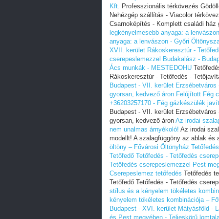
Kft.
Professzionális térkövezés Gödöll
Nehézgép szállítás - Viacolor térkövez
Csarnoképítés - Komplett családi ház 
legkényelmesebb anyaga: a lenvászon 
anyaga: a lenvászon - Győri Öltönysz
XVII. kerület Rákoskeresztúr - Tető
cserepeslemezzel Budakalász - Budapes
Ács munkák - MESTEDOHU
Tetőfedés
Rákoskeresztúr - Tetőfedés - Tetőj
Budapest - VII. kerület Erzsébetváro
gyorsan, kedvező áron
Felújított Fég 
+36203257170 - Fég gázkészülék javí
Budapest - VII. kerület Erzsébetváro
gyorsan, kedvező áron
Az irodai szal
nem unalmas árnyékoló!
Az irodai sza
modellt! A szalagfüggöny az ablak és a
öltöny – Fővárosi Öltönyház
Tetőfedés
Tetőfedő Tetőfedés - Tetőfedés csere
Tetőfedés cserepeslemezzel Pest megy
Cserepeslemez tetőfedés
Tetőfedés te
Tetőfedő Tetőfedés - Tetőfedés csere
stílus és a kényelem tökéletes kombin
kényelem tökéletes kombinációja – Fő
Budapest - XVI. kerület Mátyásföld - L
és Pest megyében‎ - Teljeskörű lomtal