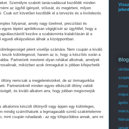
geket. Személyre szabott tanácsadással kezdődik minden
Vissz
mérni az ügyfél igényeit, stílusát, és megérteni, milyen
jelen
i. Csak ezt követően kezdődik el a tervezés és a kivitelezés.
mplex folyamat, amely nagy türelmet, precizitást és
 egyes lépést aprólékosan végigkísér az ügyféllel, hogy a
agválasztástól kezdve a szabásminta kialakításán át a
 egyedi elképzelései állnak a középpontban.
 különlegességet jelent viselője számára. Nem csupán a kiváló
 teszik különlegessé, hanem az is, hogy a készítés során a
Blog
rabba. Partnerünk mesterei olyan ruhákat alkotnak, amelyek
onosaiknak, miközben azok önmagukat is jobban kifejezhetik
októb
szept
edő öltöny nemcsak a megjelenésünket, de az önmagunkba
heti. Partnerünknél minden egyes elkészült öltöny valódi
június
niségét, és kiváló alkalom arra, hogy jobban megismerjük
május
áprili
s alkalomra készült öltönyről vagy éppen egy különleges,
márci
en mindig számíthatunk a legmagasabb szintű szakértelemre
bb, mint csupán ruhadarab - az egy kifejeződése annak, ami mi
februá
január