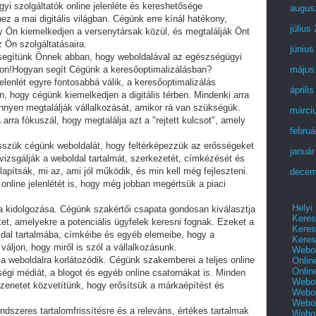
 szolgáltatók online jelenléte és kereshetősége
augus
z a mai digitális világban. Cégünk erre kínál hatékony,
július
 Ön kiemelkedjen a versenytársak közül, és megtalálják Önt
 Ön szolgáltatásaira.
június
 segítünk Önnek abban, hogy weboldalával az egészségügyi
jon!Hogyan segít Cégünk a keresőoptimalizálásban?
május
jelenlét egyre fontosabbá válik, a keresőoptimalizálás
áprili
, hogy cégünk kiemelkedjen a digitális térben. Mindenki arra
önnyen megtalálják vállalkozását, amikor rá van szükségük.
márci
rra fókuszál, hogy megtalálja azt a "rejtett kulcsot", amely
februá
sszük cégünk weboldalát, hogy feltérképezzük az erősségeket
január
izsgálják a weboldal tartalmát, szerkezetét, címkézését és
apítsák, mi az, ami jól működik, és min kell még fejleszteni.
decem
online jelenlétét is, hogy még jobban megértsük a piaci
Helyi
a kidolgozása. Cégünk szakértői csapata gondosan kiválasztja
Keres
et, amelyekre a potenciális ügyfelek keresni fognak. Ezeket a
Keres
ldal tartalmába, címkéibe és egyéb elemeibe, hogy a
Keres
ljon, hogy miről is szól a vállalkozásunk.
Webol
 weboldalra korlátozódik. Cégünk szakemberei a teljes online
Onlin
Onlin
sségi médiát, a blogot és egyéb online csatornákat is. Minden
Webol
zenetet közvetítünk, hogy erősítsük a márkaépítést és
Webol
Webol
ndszeres tartalomfrissítésre és a releváns, értékes tartalmak
Webo