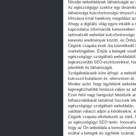
Növelje weboldalának láthatóságát az
Az egészségügyi szektor egy dinamiku
láthatósága kulcsfontosságú tényező 
kihívásra kínál hatékony megoldást az
Ahogy a digitális világ egyre inkább 
kapcsolatos információk keresésében i
optimalizált weboldal kulcsfontosságú
keresési eredmények között, és Önhöz 
Cégünk csapata évek óta kiemelkedő t
marketingjében. Értjük a betegek visel
egészségügyi szolgáltató weboldalátó
legkorszerűbb SEO-eszközeinkkel, hogy
jelenlétét és láthatóságát.
Szolgáltatásaink köre átfogó: a webolda
kulcsszó-kutatáson és -elemzésen át,
Mindez azért, hogy ügyfeleink webold
legmegbízhatóbb forrássá váljon az ad
Ezen felül nagy hangsúlyt fektetünk ar
felhasználóbarát tartalmat hozzunk lét
egészségügyi szolgáltató weboldalán, 
valóban választ adjon a kérdéseikre, 
Cégünk csapata elkötelezett az iránt,
az egészségügyi SEO terén. Innovatív 
hogy az Ön weboldala a keresőmotorok 
ezáltal a betegek és ügyfelek számát.