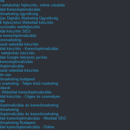
tés
e webáruház fejlesztés, online vásárlás
dal Keresőoptimalizálás
őmarketing ügynökség
íjas Digitális Marketing Ügynökség
i fejlesztésű Weboldal készítés
sszionális webfejlesztés
dal készítés SEO
e keresőoptimalizálás
lommarketing
barát weboldal készítés
dal készítés - Keresőoptimalizálás
 webáruház készítés
dal Google helyezés javítás
 keresőoptimalizálás
őoptimalizálás
barát weboldal készítés
te seo
őmarketing budapest
e marketing - Teljes körű marketing
ldások
 Weboldal keresőoptimalizálás
dal készítés - Céges és személyes
dal
őoptimalizálás és keresőmarketing
őmarketing
őoptimalizálás és keresőmarketing
dal keresőoptimalizálás - Weoldal SEO
őmarketing Budapest
dal keresőoptimalizálás - Online