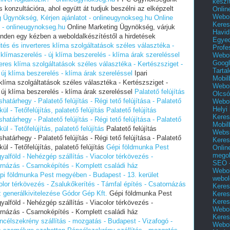
készí
 konzultációra, ahol együtt át tudjuk beszélni az elképzelt
Onlin
Webol
g Ügynökség, Kérjen ajánlatot - onlineugynokseg.hu
Online
Keres
 - onlineugynokseg.hu
Online Marketing Ügynökség, várjuk
Havid
inden egy kézben a weboldalkészítéstől a hirdetések
Egyed
űtés és inverteres klíma szolgáltatások széles választéka -
Profe
 klímaszerelés - új klíma beszerelés - klíma árak szereléssel
Webol
Googl
teres klíma szolgáltatások széles választéka - Kertészsziget -
Tarta
 új klíma beszerelés - klíma árak szereléssel
Ipari
Mobil
klíma szolgáltatások széles választéka - Kertészsziget -
Webol
 új klíma beszerelés - klíma árak szereléssel
Palatető felújítás
Olcsó
tárhegy - Palatető felújítás - Régi tető felújítása - Palatető
Webol
Helyi
ül - Tetőfelújítás, palatető felújítás
Palatető felújítás
Keres
tárhegy - Palatető felújítás - Régi tető felújítása - Palatető
Mobil
ül - Tetőfelújítás, palatető felújítás
Palatető felújítás
Websi
tárhegy - Palatető felújítás - Régi tető felújítása - Palatető
Keres
ül - Tetőfelújítás, palatető felújítás
Gépi földmunka Pest
Onlin
mego
alföld - Nehézgép szállítás - Viacolor térkövezés -
SEO -
ornázás - Csarnoképítés - Komplett családi ház
Webol
pi földmunka Pest megyében - Budapest - 13. kerület
webol
olor térkövezés - Zsalukőkerítés - Támfal építés - Csatornázás
Keres
z generálkivitelezése Gódor Gép Kft.
Gépi földmunka Pest
Keres
Keres
alföld - Nehézgép szállítás - Viacolor térkövezés -
Webol
ornázás - Csarnoképítés - Komplett családi ház
Keres
ncélszekrény szállítás - mozgatás - Budapest - Vizafogó -
Webol