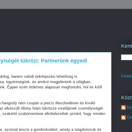
Kere
yiségét tükrözi: Partnerünk egyedi
Főolda
dolog, hanem valódi önkifejezési lehetőség is.
sa, egyéniségünk, és amikor megjelenünk a világban,
unk. Éppen ezért érdemes alaposan megfontolni, hol és kitől
Köz
a hangsúly nem csupán a precíz illeszkedésen és kiváló
Ko
z elkészült öltöny hűen tükrözze viselőjének személyiségét.
t, szakértő szabómesterei elkötelezettek aziránt, hogy minden
On
, azonnal érezni a gondoskodást, amely a tulajdonosok és