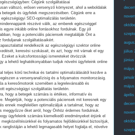
 egészségügyben: Cégünk szolgáltatásai
san változó, erősen versenyző környezet, ahol a weboldalak
decem
a betegek és ügyfelek megszerzésében. Cégünk erre a
novem
 egészségügyi SEO-optimalizálás területén.
a mindennapjaink részévé válik, az emberek egészséggel
októb
s egyre inkább online forrásokhoz fordulnak. Egy jól
szept
 abban, hogy a potenciális páciensek megtalálják Önt a
forduljanak szolgáltatásaikért.
augus
apasztalattal rendelkezik az egészségügyi szektor online
kedését, keresési szokásait, és azt, hogy mit várnak el egy
július
l. Ezeket a kulcsfontosságú ismereteket ötvözzük
június
 a lehető leghatékonyabban tudjuk növelni ügyfeleink online
május
l teljes körű technikai és tartalmi optimalizálásától kezdve a
január
 egészen a versenyanalízisig és a folyamatos monitorozásig.
ala a keresőmotorok szemében a legrelevánsabb és
május
ott egészségügyi szolgáltatás területén.
ra, hogy a betegek számára is értékes, informatív és
áprili
re. Megértjük, hogy a potenciális páciensek mit keresnek egy
decem
és ennek megfelelően optimalizáljuk a tartalmat, hogy az
és meggyőzze őket arról, hogy Önhöz érdemes fordulniuk.
novem
 hogy ügyfeleink számára kiemelkedő eredményeket érjünk el
októb
megközelítésünkkel és folyamatos fejlődésünkkel biztosítjuk,
ranglistáján a lehető legmagasabb helyet foglalja el, növelve
szept