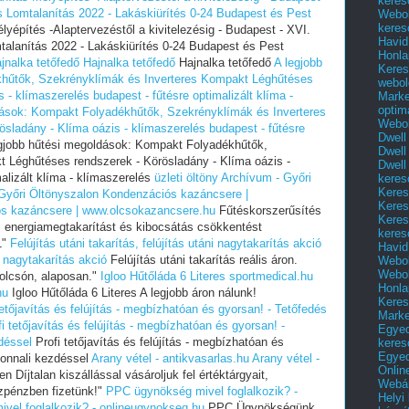
keres
s Lomtalanítás‎ 2022 - Lakáskiürítés 0-24 Budapest és Pest
Webol
keres
yépítés -Alaptervezéstől a kivitelezésig - Budapest - XVI.
Havid
talanítás‎ 2022 - Lakáskiürítés 0-24 Budapest és Pest
Honla
jnalka tetőfedő
Hajnalka tetőfedő
Hajnalka tetőfedő
A legjobb
Keres
hűtők, Szekrényklímák és Inverteres Kompakt Léghűtéses
webol
 - klímaszerelés budapest - fűtésre optimalizált klíma -
Marke
optim
dások: Kompakt Folyadékhűtők, Szekrényklímák és Inverteres
Webol
sladány - Klíma oázis - klímaszerelés budapest - fűtésre
Dwell
gjobb hűtési megoldások: Kompakt Folyadékhűtők,
Dwell
 Léghűtéses rendszerek - Körösladány - Klíma oázis -
Dwell
alizált klíma - klímaszerelés
üzleti öltöny Archívum - Győri
keres
Keres
 Győri Öltönyszalon
Kondenzációs kazáncsere |
Keres
s kazáncsere | www.olcsokazancsere.hu
Fűtéskorszerűsítés
Keres
 energiamegtakarítást és kibocsátás csökkentést
keres
1"
Felújítás utáni takarítás, felújítás utáni nagytakarítás akció
Havid
ni nagytakarítás akció
Felújítás utáni takarítás reális áron.
Webol
Webol
 olcsón, alaposan."
Igloo Hűtőláda 6 Literes sportmedical.hu
Honla
hu
Igloo Hűtőláda 6 Literes A legjobb áron nálunk!
Keres
tetőjavítás és felújítás - megbízhatóan és gyorsan! - Tetőfedés
Mark
fi tetőjavítás és felújítás - megbízhatóan és gyorsan! -
Egyed
déssel
Profi tetőjavítás és felújítás - megbízhatóan és
keres
Egyed
zonnali kezdéssel
Arany vétel - antikvasarlas.hu
Arany vétel -
Onlin
 Díjtalan kiszállással vásároljuk fel értéktárgyait,
Webár
zpénzben fizetünk!"
PPC ügynökség mivel foglalkozik? -
Helyi
vel foglalkozik? - onlineugynokseg.hu
PPC Ügynökségünk