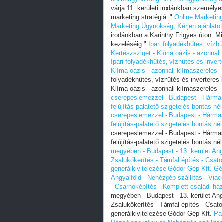
várja 11. kerületi irodánkban személyes
marketing stratégiát."
Online Marketin
Marketing Ügynökség, Kérjen ajánlatot
irodánkban a Karinthy Frigyes úton. M
kezeléséig."
Ipari folyadékhűtés, vízh
Kertészsziget - Klíma oázis - azonnali
Ipari folyadékhűtés, vízhűtés és inver
Klíma oázis - azonnali klímaszerelés -
folyadékhűtés, vízhűtés és inverteres 
Klíma oázis - azonnali klímaszerelés -
cserepeslemezzel - Budapest - Hármasha
felújítás-palatető szigetelés bontás nélk
cserepeslemezzel - Budapest - Hármasha
felújítás-palatető szigetelés bontás nélk
cserepeslemezzel - Budapest - Hármasha
felújítás-palatető szigetelés bontás nélk
megyében - Budapest - 13. kerület Angy
Zsalukőkerítés - Támfal építés - Csat
generálkivitelezése Gódor Gép Kft.
Gé
Angyalföld - Nehézgép szállítás - Viac
- Csarnoképítés - Komplett családi há
megyében - Budapest - 13. kerület Angy
Zsalukőkerítés - Támfal építés - Csat
generálkivitelezése Gódor Gép Kft.
Pá