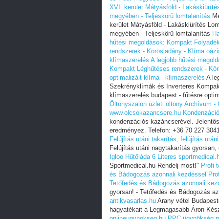
XVI. kerület Mátyásföld - Lakáskiüríté
megyében‎ - Teljeskörű lomtalanítás
Mél
kerület Mátyásföld - Lakáskiürítés Lom
megyében‎ - Teljeskörű lomtalanítás
Ha
hűtési megoldások: Kompakt Folyadék
rendszerek - Körösladány - Klíma oázis
klímaszerelés
A legjobb hűtési megol
Kompakt Léghűtéses rendszerek - Körö
optimalizált klíma - klímaszerelés
A le
Szekrényklímák és Inverteres Kompakt
klímaszerelés budapest - fűtésre optim
Öltönyszalon
üzleti öltöny Archívum -
www.olcsokazancsere.hu
Kondenzáció
kondenzációs kazáncserével. Jelentős
eredményez. Telefon: +36 70 227 304
Felújítás utáni takarítás, felújítás utá
Felújítás utáni nagytakarítás gyorsan,
Igloo Hűtőláda 6 Literes sportmedical.
Sportmedical.hu Rendelj most!"
Profi 
és Bádogozás azonnali kezdéssel
Pro
Tetőfedés és Bádogozás azonnali kez
gyorsan! - Tetőfedés és Bádogozás a
antikvasarlas.hu
Arany vétel Budapesten
hagyatékait a Legmagasabb Áron Kés
onlineugynokseg.hu
PPC ügynökség mi