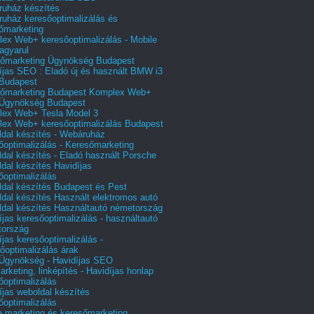
uház készítés
uház keresőoptimalizálás és
őmarketing
ex Web+ keresőoptimalizálás - Mobile
agyarul
őmarketing Ügynökség Budapest
íjas SEO : Eladó új és használt BMW i3
Budapest
őmarketing Budapest Komplex Web+
Ügynökség Budapest
ex Web+ Tesla Model 3
ex Web+ keresőoptimalizálás Budapest
dal készítés - Webáruház
őoptimalizálás - Keresőmarketing
dal készítés - Eladó használt Porsche
dal készítés Havidíjas
őoptimalizálás
dal készítés Budapest és Pest
dal készítés Használt elektromos autó
dal készítés Használtautó németország
íjas keresőoptimalizálás - használtautó
tország
íjas keresőoptimalizálás -
őoptimalizálás árak
gynökség - Havidíjas SEO
arketing, linképítés - Havidíjas honlap
őoptimalizálás
íjas weboldal készítés
őoptimalizálás
e marketing és keresőmarketing