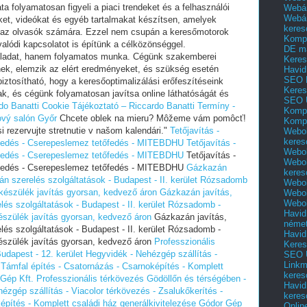
a folyamatosan figyeli a piaci trendeket és a felhasználói
Webár
Webár
ket, videókat és egyéb tartalmakat készítsen, amelyek
keres
k az olvasók számára. Ezzel nem csupán a keresőmotorok
Kompl
lódi kapcsolatot is építünk a célközönséggel.
DE m
feladat, hanem folyamatos munka. Cégünk szakemberei
Keres
ek, elemzik az elért eredményeket, és szükség esetén
Havid
SEO 
biztosítható, hogy a keresőoptimalizálási erőfeszítéseink
Keres
k, és cégünk folyamatosan javítsa online láthatóságát és
SEO 
do Banatti
Cookie Tájékoztató – Riccardo Banatti
Termíny -
Kompl
ový salón Győr
Chcete oblek na mieru? Môžeme vám pomôcť!
Kompl
i rezervujte stretnutie v našom kalendári."
Tetőjavítás -
Webol
keres
őfedés - Cserepeslemez tetőfedés - MITEBDHU
Tetőjavítás -
Webol
őfedés - Cserepeslemez tetőfedés - MITEBDHU
Tetőjavítás -
Webol
őfedés - Cserepeslemez tetőfedés - MITEBDHU
Gázkazán
keres
zán szerelés szolgáltatások - Budapest - II. kerület Rózsadomb
Webol
észülék javítás gyorsan, kedvező áron
Gázkazán javítás,
Webol
Webol
lés szolgáltatások - Budapest - II. kerület Rózsadomb -
Havid
szülék javítás gyorsan, kedvező áron
Gázkazán javítás,
néme
lés szolgáltatások - Budapest - II. kerület Rózsadomb -
Havid
szülék javítás gyorsan, kedvező áron
Professzionális
Keres
udapest - 12. kerület Hegyvidék - Nehézgép szállítás -
SEO Ü
Linkm
- Támfal építés - Csatornázás - Csarnoképítés - Komplett
keres
 Gép Kft.
Professzionális térkövezés Gödöllőn és térségében -
Havid
ézgép szállítás - Viacolor térkövezés - Zsalukőkerítés -
keres
építés - Komplett családi ház generálkivitelezése Gódor Gép
Onlin