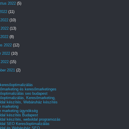
ztus 2022
(5)
 2022
(11)
 2022
(10)
 2022
(13)
s 2022
(8)
us 2022
(12)
r 2022
(10)
 2022
(15)
ber 2021
(2)
 keresőoptimalizálás
őmarketing és keresőmarketinges
őoptimalizálás seo budapest
őoptimalizálás, Keresőmarketing,
dal készítés, Webáruház készítés
e marketing
e marketing ügynökség
dal készítés Budapest
dal készítés, weboldal programozás
dal SEO Keresőoptimalizálás
ldal és Webáruház SEO