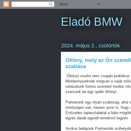
Eladó BMW
2024. május 2., csütörtök
Öltöny, mely az Ön személ
szabása
Öltönyt viselni nem csupán praktikus 
Mindannyiunknak megvan a saját stílu
ruházatunk fontos üzenetet hordoz ról
szerzünk be egy újabb öltönyt.
Partnerünk egy olyan szabóság, ahol 
minőségen van, hanem azon is, hogy a
Évtizedes tapasztalattal a háta mögöt
egyes darab egyedi remekmű legyen.
Amikor belépünk Partnerünk műhelyébe