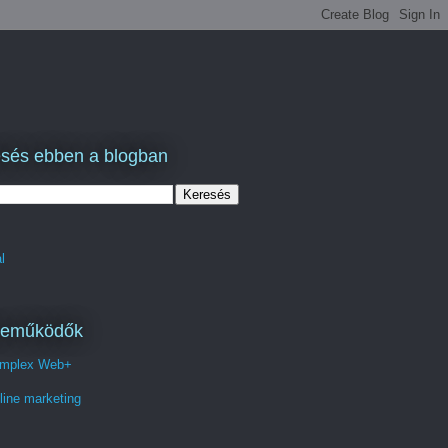
sés ebben a blogban
l
reműködők
mplex Web+
line marketing