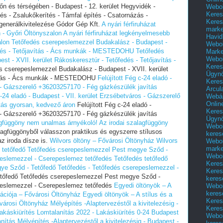
őn és térségében - Budapest - 12. kerület Hegyvidék -
Webol
Keres
és - Zsalukőkerítés - Támfal építés - Csatornázás -
Keres
generálkivitelezése Gódor Gép Kft.
A nyári férfiruházat
marke
- Győri Öltönyszalon
A nyári férfiruházat legkényelmesebb
Havid
alon
Tetőfedés cserepeslemezzel Budakalász - Budapest -
Webol
fedés - Tetőjavítás - Ács munkák - MESTEDOHU
Tetőfedés
Marke
Webol
t - XVII. kerület Rákoskeresztúr - Tetőfedés - Tetőjavítás -
Keres
 cserepeslemezzel Budakalász - Budapest - XVII. kerület
Ügyn
avítás - Ács munkák - MESTEDOHU
Felújított Fég c-24 eladó -
Keres
s - Gázszerelő +36203257170 - Fég gázkészülék javítás
Arcul
c-24 eladó - Budapest - VII. kerület Erzsébetváros - Gázszerelő
Webár
Onlin
tás gyorsan, kedvező áron
Felújított Fég c-24 eladó -
Keres
s - Gázszerelő +36203257170 - Fég gázkészülék javítás
Ügyn
agfüggöny nem unalmas árnyékoló!
Az irodai szalagfüggöny
Webol
lagfüggönyből válasszon praktikus és egyszerre stílusos
keres
z iroda dísze is.
Wilvors öltöny – Fővárosi Öltönyház
Wilvors
Webol
marke
 tetőfedő Tetőfedés cserepeslemezzel Pest megye Sződ -
Webol
peslemezzel - Cserepeslemez tetőfedés
Tetőfedés tetőfedő
Keres
e Sződ - Tetőfedő Tetőfedés - Tetőfedés cserepeslemezzel -
Keres
tőfedő Tetőfedés cserepeslemezzel Pest megye Sződ -
keres
peslemezzel - Cserepeslemez tetőfedés
Egyedi öltönyök – A
Webol
keres
ációja – Fővárosi Öltönyház
Egyedi öltönyök – A stílus és a
Keres
városi Öltönyház
Mélyépítés -Alaptervezéstől a kivitelezésig -
Keres
akáskiürítés Lomtalanítás‎ 2022 - Lakáskiürítés 0-24 Budapest
Webol
anítás
Mélyépítés -Alaptervezéstől a kivitelezésig - Budapest -