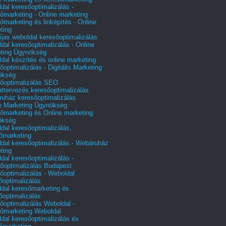
dal keresőoptimalizálás -
őmarketing - Online marketing
őmarketing és linképítés - Online
ting
íjas weboldal keresőoptimalizálás
dal keresőoptimalizálás - Online
ting Ügynökség
dal készítés és online marketing
őoptimalizálás - Digitális Marketing
ökség
őoptimalizálás SEO
attervezés keresőoptimalizálás
uház keresőoptimalizálás
e Marketing Ügynökség
őmarketing és Online marketing
ökség
dal keresőoptimalizálás,
őmarketing
dal keresőoptimalizálás - Webáruház
ting
dal keresőoptimalizálás -
őoptimalizálás Budapest
őoptimalizálás - Weboldal
őoptimalizálás
dal keresőmarketing és
őoptimalizálás
őoptimalizálás Weboldal -
őmarketing Weboldal
dal keresőoptimalizálás és