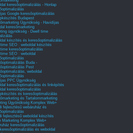
őmarketing
dal keresőoptimalizálás - Honlap
őoptimalizálás
íjas Google keresőoptimalizálás
pkészítés Budapest
őmarketing Ügynökség - Havidíjas
dal keresőmarketing
ting ügynökség - Dwell time
alizálás
dal készítés és keresőoptimalizálás
 time SEO : weboldal készítés
 time keresőoptimalizálás
 time SEO : weboldal
őoptimalizálás
őoptimalizálás Buda -
őoptimalizálás Pest
őoptimalizálás, weboldal
őoptimalizálás
íjas PPC Ügynökség
dal keresőoptimalizálás és linképítés
dal keresőoptimalizálás
pkészítés és keresőoptimalizálás
őmarketing és Tartalommarketing
eting Ügyönökség Komplex Web+
i fejlesztésű webáruház és
őoptimalizálás
i fejlesztésű weboldal készítés
e Marketing Komplex Web+
uház keresőoptimalizálás
 keresőoptimalizálás és weboldal