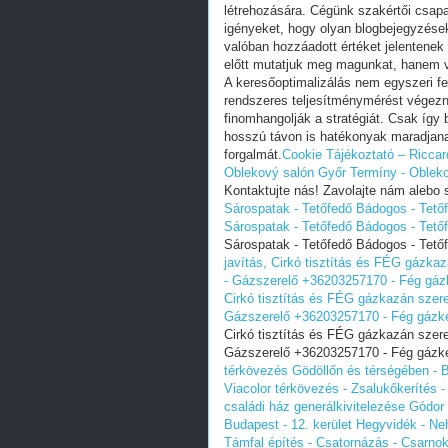
létrehozására. Cégünk szakértői csapat
igényeket, hogy olyan blogbejegyzése
valóban hozzáadott értéket jelentene
előtt mutatjuk meg magunkat, hanem va
A keresőoptimalizálás nem egyszeri 
rendszeres teljesítménymérést végezn
finomhangolják a stratégiát. Csak így 
hosszú távon is hatékonyak maradjana
forgalmát.
Cookie Tájékoztató – Riccar
Oblekový salón Győr
Termíny - Oblek
Kontaktujte nás! Zavolajte nám alebo s
Sárospatak - Tetőfedő Bádogos - Tet
Sárospatak - Tetőfedő Bádogos - Tet
Sárospatak - Tetőfedő Bádogos - Tet
javítás, Cirkó tisztítás és FÉG gázka
- Gázszerelő +36203257170 - Fég gázk
Cirkó tisztítás és FÉG gázkazán szere
Gázszerelő +36203257170 - Fég gázké
Cirkó tisztítás és FÉG gázkazán szere
Gázszerelő +36203257170 - Fég gázké
térkövezés Gödöllőn és térségében - B
Viacolor térkövezés - Zsalukőkerítés 
családi ház generálkivitelezése Gódor
Budapest - 12. kerület Hegyvidék - Neh
Támfal építés - Csatornázás - Csarnok