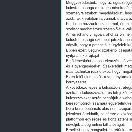
Meggyőződésünk, hogy az egészségügyi
kulcsfontosságú a sikeres növekedéshe
személyre szabott megoldásokat, hogy
azok, akik valóban rá vannak utalva az
Forduljon hozzánk bizalommal, és mi
szektor meghatározó szereplőjévé vál
A mai rohanó világban, ahol az online 
kulcsfontosságú szerepet játszik abban
vágyik, hogy a potenciális ügyfelek k
Éppen ezért Cégünk szakértői csapata a
nyitja a siker ajtaját.
Első lépésként alapos elemzés alá ve
és a gyengeségeket. Szakértőink megv
más technikai részleteket, hogy megáll
Ezen felül elemezzük a versenytársak 
környezetet.
A következő lépés a kulcsszó-stratégi
azokat a kulcsszavakat és kifejezések
kulcsszavakat aztán beépítjük a webo
keresőmotorok számára egyértelművé vá
De a keresőoptimalizálás nem csupán a
jelenlétet áttekintik, beleértve a közö
platformon egységes és konzisztens ü
növeljük a cég online láthatóságát.
Emellett nagy hangsúlyt fektetünk a re