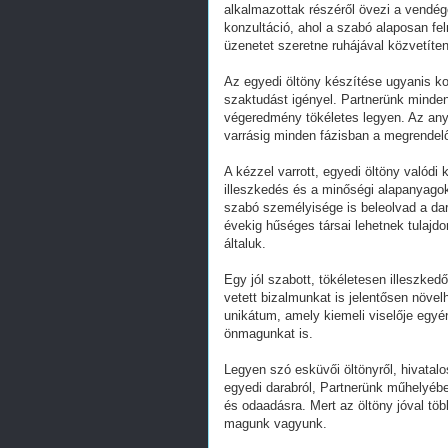
alkalmazottak részéről övezi a vendé
konzultáció, ahol a szabó alaposan fel
üzenetet szeretne ruhájával közvetíten
Az egyedi öltöny készítése ugyanis ko
szaktudást igényel. Partnerünk minden
végeredmény tökéletes legyen. Az any
varrásig minden fázisban a megrendelő
A kézzel varrott, egyedi öltöny valódi
illeszkedés és a minőségi alapanyagok
szabó személyisége is beleolvad a da
évekig hűséges társai lehetnek tulajd
általuk.
Egy jól szabott, tökéletesen illeszk
vetett bizalmunkat is jelentősen növel
unikátum, amely kiemeli viselője egyé
önmagunkat is.
Legyen szó esküvői öltönyről, hivatalo
egyedi darabról, Partnerünk műhelyéb
és odaadásra. Mert az öltöny jóval tö
magunk vagyunk.