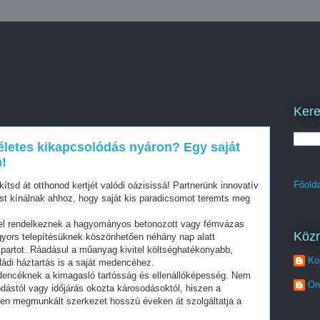
Kere
letes kikapcsolódás nyáron? Egy saját
!
Főolda
akítsd át otthonod kertjét valódi oázisissá! Partnerünk innovatív
t kínálnak ahhoz, hogy saját kis paradicsomot teremts meg
 rendelkeznek a hagyományos betonozott vagy fémvázas
Köz
yors telepítésüknek köszönhetően néhány nap alatt
ízpartot. Ráadásul a műanyag kivitel költséghatékonyabb,
Ko
ládi háztartás is a saját medencéhez.
encéknek a kimagasló tartósság és ellenállóképesség. Nem
On
ódástól vagy időjárás okozta károsodásoktól, hiszen a
zen megmunkált szerkezet hosszú éveken át szolgáltatja a