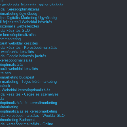
tés
e webáruház fejlesztés, online vásárlás
dal Keresőoptimalizálás
őmarketing ügynökség
íjas Digitális Marketing Ügynökség
i fejlesztésű Weboldal készítés
sszionális webfejlesztés
dal készítés SEO
e keresőoptimalizálás
lommarketing
barát weboldal készítés
dal készítés - Keresőoptimalizálás
 webáruház készítés
dal Google helyezés javítás
 keresőoptimalizálás
őoptimalizálás
barát weboldal készítés
te seo
őmarketing budapest
e marketing - Teljes körű marketing
ldások
 Weboldal keresőoptimalizálás
dal készítés - Céges és személyes
dal
őoptimalizálás és keresőmarketing
őmarketing
őoptimalizálás és keresőmarketing
dal keresőoptimalizálás - Weoldal SEO
őmarketing Budapest
dal keresőoptimalizálás - Online