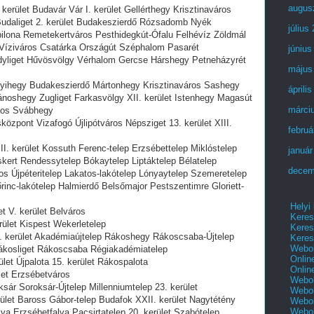
augus
rület Budavár Vár I. kerület Gellérthegy Krisztinaváros
udaliget 2. kerület Budakeszierdő Rózsadomb Nyék
július
ilona Remetekertváros Pesthidegkút-Ófalu Felhévíz Zöldmál
y Víziváros Csatárka Országút Széphalom Pasarét
június
Adyliget Hűvösvölgy Vérhalom Gercse Hárshegy Petneházyrét
május
ihegy Budakeszierdő Mártonhegy Krisztinaváros Sashegy
áprili
noshegy Zugliget Farkasvölgy XII. kerület Istenhegy Magasút
márci
nyos Svábhegy
pont Vizafogó Újlipótváros Népsziget 13. kerület XIII.
februá
 kerület Kossuth Ferenc-telep Erzsébettelep Miklóstelep
január
skert Rendessytelep Bókaytelep Liptáktelep Bélatelep
decem
os Újpéteritelep Lakatos-lakótelep Lónyaytelep Szemeretelep
inc-lakótelep Halmierdő Belsőmajor Pestszentimre Gloriett-
Helyi
t V. kerület Belváros
Keres
ület Kispest Wekerletelep
Keres
 kerület Akadémiaújtelep Rákoshegy Rákoscsaba-Újtelep
Keres
Webol
ákosliget Rákoscsaba Régiakadémiatelep
Onlin
et Újpalota 15. kerület Rákospalota
Onlin
let Erzsébetváros
Webol
ár Soroksár-Újtelep Millenniumtelep 23. kerület
Webol
et Baross Gábor-telep Budafok XXII. kerület Nagytétény
Webol
Webo
 Erzsébetfalva Pacsirtatelep 20. kerület Szabótelep