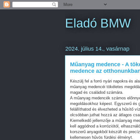
Eladó BMW
2024. július 14., vasárnap
Műanyag medence - A töké
medence az otthonunkban
Készülj fel a forró nyári napokra és al
műanyag medencéi tökéletes megoldás
magad és családod számára.
A műanyag medencék számos előnnyel
megoldásokhoz képest. Egyszerű és g
felállíthatod és élvezheted a hűsítő v
olcsóbban juthat hozzá az átlagos csa
Kiemelkedő jellemzője a műanyag med
kell aggódnod a korróziótól, elhasznál
korszerű anyagokból készült és precí
kellemesen hűvös fürdési élményt.