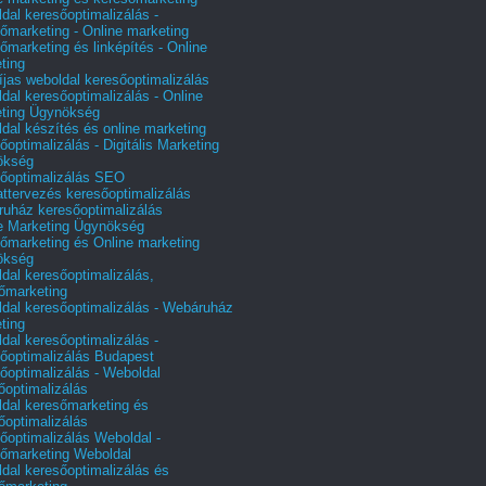
dal keresőoptimalizálás -
őmarketing - Online marketing
őmarketing és linképítés - Online
ting
íjas weboldal keresőoptimalizálás
dal keresőoptimalizálás - Online
ting Ügynökség
dal készítés és online marketing
őoptimalizálás - Digitális Marketing
ökség
őoptimalizálás SEO
attervezés keresőoptimalizálás
uház keresőoptimalizálás
e Marketing Ügynökség
őmarketing és Online marketing
ökség
dal keresőoptimalizálás,
őmarketing
dal keresőoptimalizálás - Webáruház
ting
dal keresőoptimalizálás -
őoptimalizálás Budapest
őoptimalizálás - Weboldal
őoptimalizálás
dal keresőmarketing és
őoptimalizálás
őoptimalizálás Weboldal -
őmarketing Weboldal
dal keresőoptimalizálás és