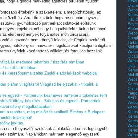
készí
olja, hogy a google marketing agencies területén nyújtott
Onlin
Webol
egfontosabb értékeink a szakértelem, a megbízhatóság, az
Keres
megközelítés. Arra törekszünk, hogy ne csupán egyszeri
Havid
szútávú, gyümölcsöző partnerkapcsolatokat építsünk
Egyed
Profe
 egyes projektünknél nagy hangsúlyt fektetünk a kétirányú
Webol
s az elért eredmények folyamatos monitorozására.
Googl
n való eligazodás nem könnyű feladat, de Cégünk szakértői
Tarta
gyedi, hatékony és innovatív megoldásokat kínáljon a digitális
Mobil
keres ügyfelek közé tartozó vállalat, és forduljon hozzánk
Webol
Olcsó
Webol
alizálás medence takarítás / tisztítás témában
Helyi
 / tisztítás témában
Keres
s és keresőoptimalizálás
Zuglói eladó lakások weboldal
Mobil
Websi
Keres
etes plafon világításról
Világítsd be éjszakát - titkaink a
Onlin
mego
os és egyedi - Partnerünk kézműves remekei a tökéletes férfi
SEO -
esküvői öltöny készítés - Stílusos és egyedi - Partnerünk
Webol
sküvői öltöny megalkotásában
webol
Keres
ti a reptéren, még mielőtt felszállnál!
Élmény a Budapest
Keres
mielőtt felszállnál!
Keres
edőny javítás
Webol
zása és a fogyasztói szokások átalakulása korunk legnagyobb
Keres
berek számára. Napjainkban már nem elegendő egyszerű
Webol