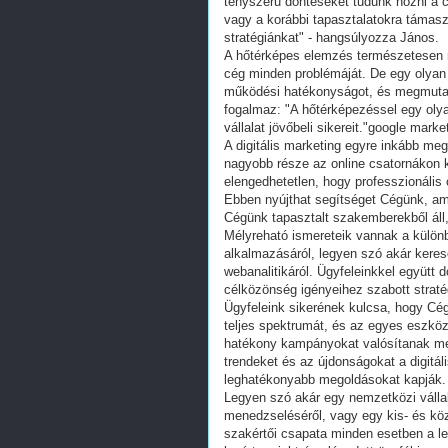
tényszerű döntéseket tudunk hozni a 
vagy a korábbi tapasztalatokra támasz
stratégiánkat" - hangsúlyozza János.
A hőtérképes elemzés természetesen 
cég minden problémáját. De egy olyan é
működési hatékonyságot, és megmutatn
fogalmaz: "A hőtérképezéssel egy olyan
vállalat jövőbeli sikereit."google mark
A digitális marketing egyre inkább meg
nagyobb része az online csatornákon k
elengedhetetlen, hogy professzionális 
Ebben nyújthat segítséget Cégünk, ame
Cégünk tapasztalt szakemberekből áll, 
Mélyreható ismereteik vannak a külön
alkalmazásáról, legyen szó akár keres
webanalitikáról. Ügyfeleinkkel együtt 
célközönség igényeihez szabott straté
Ügyfeleink sikerének kulcsa, hogy Cég
teljes spektrumát, és az egyes eszköz
hatékony kampányokat valósítanak me
trendeket és az újdonságokat a digitál
leghatékonyabb megoldásokat kapják.
Legyen szó akár egy nemzetközi vállal
menedzseléséről, vagy egy kis- és közé
szakértői csapata minden esetben a 