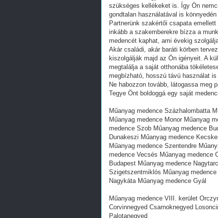
szükséges kellékeket is. Így Ön nem
gondtalan használatával is könnyedén
Partnerünk szakértői csapata emellett 
inkább a szakemberekre bízza a munkát
medencét kaphat, ami évekig szolgálja
Akár családi, akár baráti körben terv
kiszolgálják majd az Ön igényeit. A k
megtalálja a saját otthonába tökéletes
megbízható, hosszú távú használat is 
Ne habozzon tovább, látogassa meg par
Tegye Önt boldoggá egy saját medence
Műanyag medence Százhalombatta M
Műanyag medence Monor Műanyag me
medence Szob Műanyag medence Bu
Dunakeszi Műanyag medence Kecsk
Műanyag medence Szentendre Műany
medence Vecsés Műanyag medence C
Budapest Műanyag medence Nagytar
Szigetszentmiklós Műanyag medence
Nagykáta Műanyag medence Gyál
Műanyag medence VIII. kerület Orczyn
Corvinnegyed Csarnoknegyed Losonc
Palotanegyed