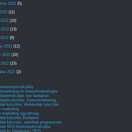
ztus 2022
(5)
 2022
(11)
 2022
(10)
 2022
(13)
s 2022
(8)
us 2022
(12)
r 2022
(10)
 2022
(15)
ber 2021
(2)
 keresőoptimalizálás
őmarketing és keresőmarketinges
őoptimalizálás seo budapest
őoptimalizálás, Keresőmarketing,
dal készítés, Webáruház készítés
e marketing
e marketing ügynökség
dal készítés Budapest
dal készítés, weboldal programozás
dal SEO Keresőoptimalizálás
ldal és Webáruház SEO