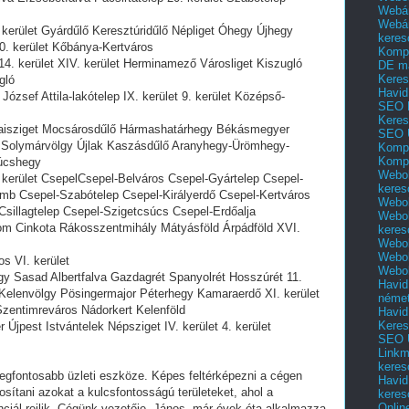
Webár
Webár
kerület Gyárdűlő Keresztúridűlő Népliget Óhegy Újhegy
keres
0. kerület Kőbánya-Kertváros
Kompl
. kerület XIV. kerület Herminamező Városliget Kiszugló
DE m
Keres
gló
Havid
sef Attila-lakótelep IX. kerület 9. kerület Középső-
SEO 
Keres
aisziget Mocsárosdűlő Hármashatárhegy Békásmegyer
SEO 
da Solymárvölgy Újlak Kaszásdűlő Aranyhegy-Ürömhegy-
Kompl
Kompl
súcshegy
Webol
erület CsepelCsepel-Belváros Csepel-Gyártelep Csepel-
keres
mb Csepel-Szabótelep Csepel-Királyerdő Csepel-Kertváros
Webol
-Csillagtelep Csepel-Szigetcsúcs Csepel-Erdőalja
Webol
m Cinkota Rákosszentmihály Mátyásföld Árpádföld XVI.
keres
Webol
Webol
s VI. kerület
Webol
 Sasad Albertfalva Gazdagrét Spanyolrét Hosszúrét 11.
Havid
Kelenvölgy Pösingermajor Péterhegy Kamaraerdő XI. kerület
néme
entimreváros Nádorkert Kelenföld
Havid
Keres
pest Istvántelek Népsziget IV. kerület 4. kerület
SEO Ü
Linkm
keres
egfontosabb üzleti eszköze. Képes feltérképezni a cégen
Havid
sítani azokat a kulcsfontosságú területeket, ahol a
keres
Onlin
iál rejlik. Cégünk vezetője, János, már évek óta alkalmazza