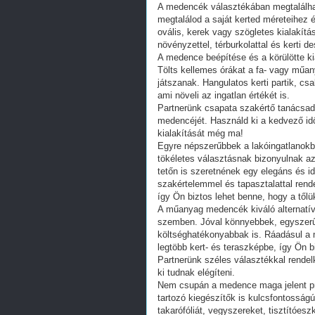
A medencék választékában megtalálhat
megtalálod a saját kerted méreteihez 
ovális, kerek vagy szögletes kialakít
növényzettel, térburkolattal és kerti de
A medence beépítése és a körülötte kia
Tölts kellemes órákat a fa- vagy műa
játszanak. Hangulatos kerti partik, cs
ami növeli az ingatlan értékét is.
Partnerünk csapata szakértő tanácsadá
medencéjét. Használd ki a kedvező időj
kialakítását még ma!
Egyre népszerűbbek a lakóingatlanokb
tökéletes választásnak bizonyulnak az
tetőn is szeretnének egy elegáns és id
szakértelemmel és tapasztalattal ren
így Ön biztos lehet benne, hogy a tőlü
A műanyag medencék kiváló alternatív
szemben. Jóval könnyebbek, egyszerűb
költséghatékonyabbak is. Ráadásul a mo
legtöbb kert- és teraszképbe, így Ön b
Partnerünk széles választékkal rendel
ki tudnak elégíteni.
Nem csupán a medence maga jelent pr
tartozó kiegészítők is kulcsfontosságú
takarófóliát, vegyszereket, tisztító