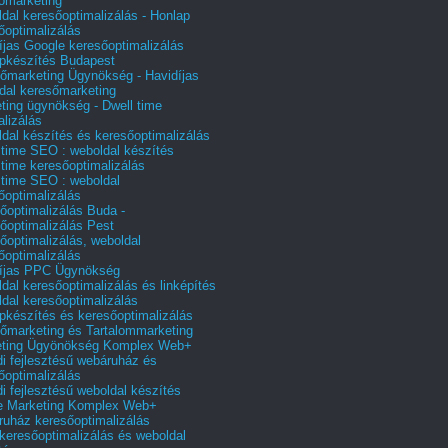
őmarketing
dal keresőoptimalizálás - Honlap
őoptimalizálás
íjas Google keresőoptimalizálás
pkészítés Budapest
őmarketing Ügynökség - Havidíjas
dal keresőmarketing
ting ügynökség - Dwell time
alizálás
dal készítés és keresőoptimalizálás
 time SEO : weboldal készítés
 time keresőoptimalizálás
 time SEO : weboldal
őoptimalizálás
őoptimalizálás Buda -
őoptimalizálás Pest
őoptimalizálás, weboldal
őoptimalizálás
íjas PPC Ügynökség
dal keresőoptimalizálás és linképítés
dal keresőoptimalizálás
pkészítés és keresőoptimalizálás
őmarketing és Tartalommarketing
eting Ügyönökség Komplex Web+
i fejlesztésű webáruház és
őoptimalizálás
i fejlesztésű weboldal készítés
e Marketing Komplex Web+
uház keresőoptimalizálás
 keresőoptimalizálás és weboldal