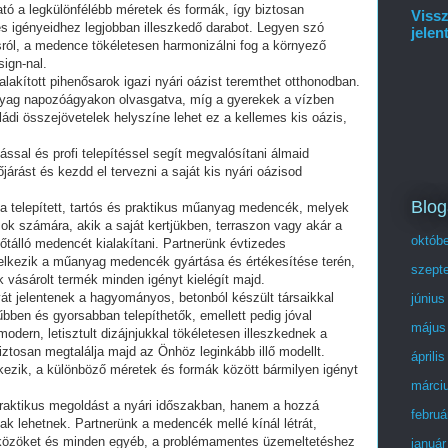
ó a legkülönfélébb méretek és formák, így biztosan
Vissz
és igényeidhez legjobban illeszkedő darabot. Legyen szó
jelen
ásról, a medence tökéletesen harmonizálni fog a környező
sign-nal.
lakított pihenősarok igazi nyári oázist teremthet otthonodban.
nyag napozóágyakon olvasgatva, míg a gyerekek a vízben
aládi összejövetelek helyszíne lehet ez a kellemes kis oázis,
ssal és profi telepítéssel segít megvalósítani álmaid
árást és kezdd el tervezni a saját kis nyári oázisod
Blog
a telepített, tartós és praktikus műanyag medencék, melyek
ok számára, akik a saját kertjükben, terraszon vagy akár a
októb
őtálló medencét kialakítani. Partnerünk évtizedes
delkezik a műanyag medencék gyártása és értékesítése terén,
szept
k vásárolt termék minden igényt kielégít majd.
át jelentenek a hagyományos, betonból készült társaikkal
június
ben és gyorsabban telepíthetők, emellett pedig jóval
május
dern, letisztult dizájnjukkal tökéletesen illeszkednek a
iztosan megtalálja majd az Önhöz leginkább illő modellt.
áprili
kezik, a különböző méretek és formák között bármilyen igényt
márci
aktikus megoldást a nyári időszakban, hanem a hozzá
februá
ak lehetnek. Partnerünk a medencék mellé kínál létrát,
eszközöket és minden egyéb, a problémamentes üzemeltetéshez
január