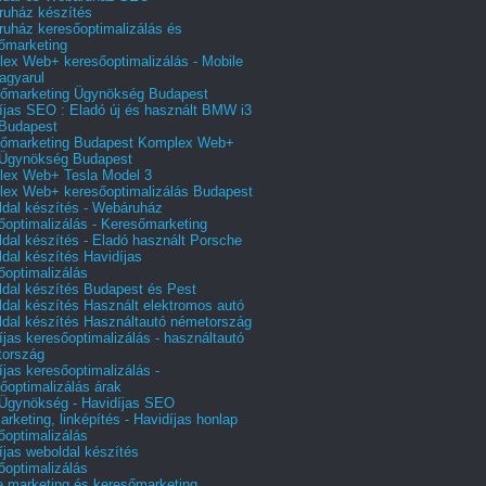
uház készítés
uház keresőoptimalizálás és
őmarketing
ex Web+ keresőoptimalizálás - Mobile
agyarul
őmarketing Ügynökség Budapest
íjas SEO : Eladó új és használt BMW i3
Budapest
őmarketing Budapest Komplex Web+
Ügynökség Budapest
ex Web+ Tesla Model 3
ex Web+ keresőoptimalizálás Budapest
dal készítés - Webáruház
őoptimalizálás - Keresőmarketing
dal készítés - Eladó használt Porsche
dal készítés Havidíjas
őoptimalizálás
dal készítés Budapest és Pest
dal készítés Használt elektromos autó
dal készítés Használtautó németország
íjas keresőoptimalizálás - használtautó
tország
íjas keresőoptimalizálás -
őoptimalizálás árak
gynökség - Havidíjas SEO
arketing, linképítés - Havidíjas honlap
őoptimalizálás
íjas weboldal készítés
őoptimalizálás
e marketing és keresőmarketing