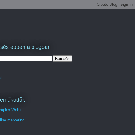
sés ebben a blogban
l
reműködők
mplex Web+
line marketing