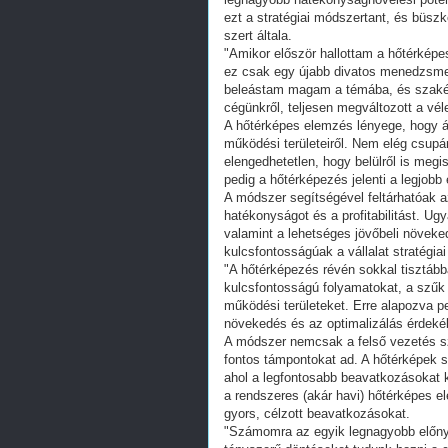
ezt a stratégiai módszertant, és büsz
szert általa.
"Amikor először hallottam a hőtérképe
ez csak egy újabb divatos menedzsme
beleástam magam a témába, és szakért
cégünkről, teljesen megváltozott a vé
A hőtérképes elemzés lényege, hogy át
működési területeiről. Nem elég csupá
elengedhetetlen, hogy belülről is meg
pedig a hőtérképezés jelenti a legjobb
A módszer segítségével feltárhatóak 
hatékonyságot és a profitabilitást. Ugy
valamint a lehetséges jövőbeli növeked
kulcsfontosságúak a vállalat stratégi
"A hőtérképezés révén sokkal tisztább
kulcsfontosságú folyamatokat, a szűk
működési területeket. Erre alapozva pe
növekedés és az optimalizálás érdek
A módszer nemcsak a felső vezetés s
fontos támpontokat ad. A hőtérképek s
ahol a legfontosabb beavatkozásokat 
a rendszeres (akár havi) hőtérképes e
gyors, célzott beavatkozásokat.
"Számomra az egyik legnagyobb előny