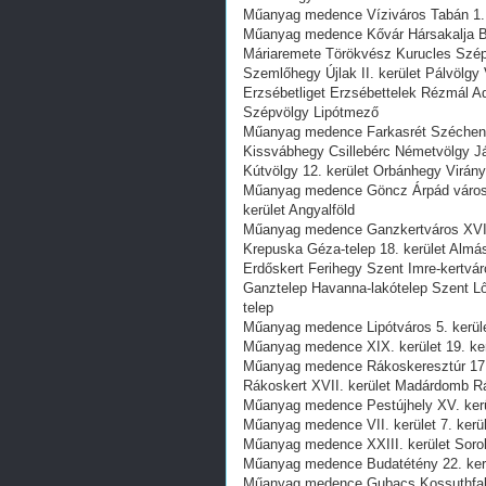
Műanyag medence Víziváros Tabán 1. ke
Műanyag medence Kővár Hársakalja B
Máriaremete Törökvész Kurucles Szép
Szemlőhegy Újlak II. kerület Pálvölg
Erzsébetliget Erzsébettelek Rézmál 
Szépvölgy Lipótmező
Műanyag medence Farkasrét Szécheny
Kissvábhegy Csillebérc Németvölgy Já
Kútvölgy 12. kerület Orbánhegy Virá
Műanyag medence Göncz Árpád városköz
kerület Angyalföld
Műanyag medence Ganzkertváros XVIII.
Krepuska Géza-telep 18. kerület Almá
Erdőskert Ferihegy Szent Imre-kertvár
Ganztelep Havanna-lakótelep Szent Lőr
telep
Műanyag medence Lipótváros 5. kerüle
Műanyag medence XIX. kerület 19. ker
Műanyag medence Rákoskeresztúr 17.
Rákoskert XVII. kerület Madárdomb R
Műanyag medence Pestújhely XV. kerül
Műanyag medence VII. kerület 7. kerü
Műanyag medence XXIII. kerület Soroks
Műanyag medence Budatétény 22. kerül
Műanyag medence Gubacs Kossuthfalva