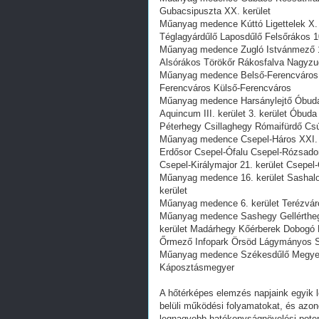
Gubacsipuszta XX. kerület
Műanyag medence Kúttó Ligettelek X. 
Téglagyárdűlő Laposdűlő Felsőrákos 1
Műanyag medence Zugló Istvánmező 14
Alsórákos Törökőr Rákosfalva Nagyzu
Műanyag medence Belső-Ferencváros Józ
Ferencváros Külső-Ferencváros
Műanyag medence Harsánylejtő Óbud
Aquincum III. kerület 3. kerület Óbu
Péterhegy Csillaghegy Rómaifürdő C
Műanyag medence Csepel-Háros XXI. k
Erdősor Csepel-Ófalu Csepel-Rózsado
Csepel-Királymajor 21. kerület Csepel
Műanyag medence 16. kerület Sashalo
kerület
Műanyag medence 6. kerület Terézváro
Műanyag medence Sashegy Gellérthegy
kerület Madárhegy Kőérberek Dobogó 
Őrmező Infopark Örsöd Lágymányos Sz
Műanyag medence Székesdűlő Megyer Új
Káposztásmegyer
A hőtérképes elemzés napjaink egyik l
belüli működési folyamatokat, és azono
legnagyobb hatékonyságnövelési potenc