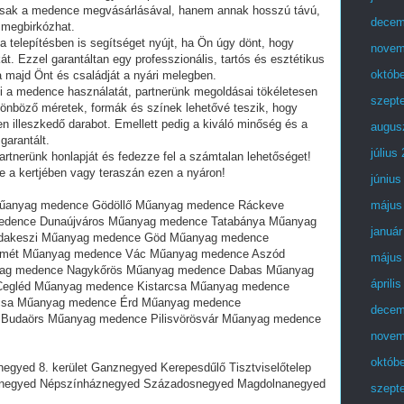
csak a medence megvásárlásával, hanem annak hosszú távú,
decem
 megbirkózhat.
a telepítésben is segítséget nyújt, ha Ön úgy dönt, hogy
novem
. Ezzel garantáltan egy professzionális, tartós és esztétikus
októb
 majd Önt és családját a nyári melegben.
ezi a medence használatát, partnerünk megoldásai tökéletesen
szept
ülönböző méretek, formák és színek lehetővé teszik, hogy
en illeszkedő darabot. Emellett pedig a kiváló minőség és a
augus
garantált.
július
tnerünk honlapját és fedezze fel a számtalan lehetőséget!
 a kertjében vagy teraszán ezen a nyáron!
június
űanyag medence Gödöllő Műanyag medence Ráckeve
május
dence Dunaújváros Műanyag medence Tatabánya Műanyag
január
dakeszi Műanyag medence Göd Műanyag medence
emét Műanyag medence Vác Műanyag medence Aszód
május
ag medence Nagykőrös Műanyag medence Dabas Műanyag
áprili
egléd Műanyag medence Kistarcsa Műanyag medence
csa Műanyag medence Érd Műanyag medence
decem
 Budaörs Műanyag medence Pilisvörösvár Műanyag medence
novem
októb
egyed 8. kerület Ganznegyed Kerepesdűlő Tisztviselőtelep
inegyed Népszínháznegyed Századosnegyed Magdolnanegyed
szept