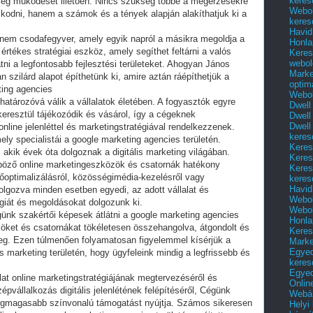
keres
cég működését illetően. Nincs szükség többé a megérzésekre
Webol
kodni, hanem a számok és a tények alapján alakíthatjuk ki a
keres
Havid
nem csodafegyver, amely egyik napról a másikra megoldja a
Honla
rtékes stratégiai eszköz, amely segíthet feltárni a valós
Keres
webol
i a legfontosabb fejlesztési területeket. Ahogyan János
Marke
 szilárd alapot építhetünk ki, amire aztán ráépíthetjük a
optim
eting agencies
Webol
határozóvá válik a vállalatok életében. A fogyasztók egyre
Dwell
eresztül tájékozódik és vásárol, így a cégeknek
Dwell
Dwell
online jelenléttel és marketingstratégiával rendelkezzenek.
keres
ly specialistái a google marketing agencies területén.
Keres
akik évek óta dolgoznak a digitális marketing világában.
Keres
böző online marketingeszközök és csatornák hatékony
Keres
őoptimalizálásról, közösségimédia-kezelésről vagy
keres
Havid
dolgozva minden esetben egyedi, az adott vállalat és
Webol
giát és megoldásokat dolgozunk ki.
Webol
ünk szakértői képesek átlátni a google marketing agencies
Honla
öket és csatornákat tökéletesen összehangolva, átgondolt és
Keres
g. Ezen túlmenően folyamatosan figyelemmel kísérjük a
Mark
Egyed
is marketing területén, hogy ügyfeleink mindig a legfrissebb és
keres
Egyed
at online marketingstratégiájának megtervezéséről és
Onlin
pvállalkozás digitális jelenlétének felépítéséről, Cégünk
Webár
legmagasabb színvonalú támogatást nyújtja. Számos sikeresen
Helyi