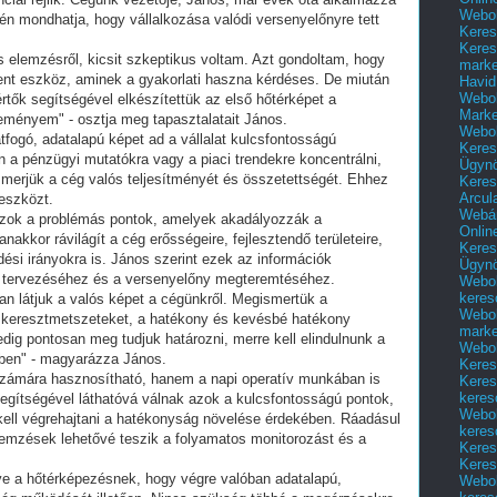
Webol
kén mondhatja, hogy vállalkozása valódi versenyelőnyre tett
Keres
Keres
s elemzésről, kicsit szkeptikus voltam. Azt gondoltam, hogy
marke
nt eszköz, aminek a gyakorlati haszna kérdéses. De miután
Havid
Webol
ők segítségével elkészítettük az első hőtérképet a
Marke
leményem" - osztja meg tapasztalatait János.
Webol
fogó, adatalapú képet ad a vállalat kulcsfontosságú
Keres
n a pénzügyi mutatókra vagy a piaci trendekre koncentrálni,
Ügyn
ismerjük a cég valós teljesítményét és összetettségét. Ehhez
Keres
Arcul
 eszközt.
Webár
azok a problémás pontok, amelyek akadályozzák a
Onlin
anakkor rávilágít a cég erősségeire, fejlesztendő területeire,
Keres
ési irányokra is. János szerint ezek az információk
Ügyn
ai tervezéséhez és a versenyelőny megteremtéséhez.
Webol
keres
an látjuk a valós képet a cégünkről. Megismertük a
Webol
 keresztmetszeteket, a hatékony és kevésbé hatékony
marke
dig pontosan meg tudjuk határozni, merre kell elindulnunk a
Webol
ében" - magyarázza János.
Keres
zámára hasznosítható, hanem a napi operatív munkában is
Keres
keres
egítségével láthatóvá válnak azok a kulcsfontosságú pontok,
Webol
kell végrehajtani a hatékonyság növelése érdekében. Ráadásul
keres
lemzések lehetővé teszik a folyamatos monitorozást és a
Keres
Keres
e a hőtérképezésnek, hogy végre valóban adatalapú,
Webol