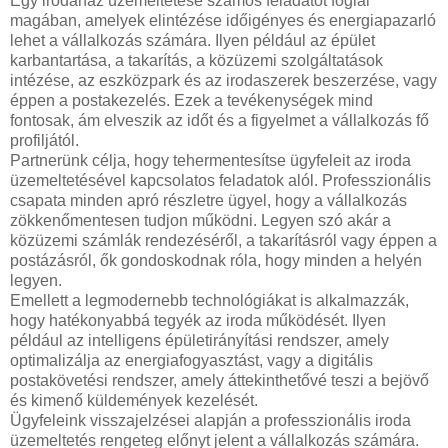
Egy irodaház üzemeltetése számos feladatot foglal
magában, amelyek elintézése időigényes és energiapazarló
lehet a vállalkozás számára. Ilyen például az épület
karbantartása, a takarítás, a közüzemi szolgáltatások
intézése, az eszközpark és az irodaszerek beszerzése, vagy
éppen a postakezelés. Ezek a tevékenységek mind
fontosak, ám elveszik az időt és a figyelmet a vállalkozás fő
profiljától.
Partnerünk célja, hogy tehermentesítse ügyfeleit az iroda
üzemeltetésével kapcsolatos feladatok alól. Professzionális
csapata minden apró részletre ügyel, hogy a vállalkozás
zökkenőmentesen tudjon működni. Legyen szó akár a
közüzemi számlák rendezéséről, a takarításról vagy éppen a
postázásról, ők gondoskodnak róla, hogy minden a helyén
legyen.
Emellett a legmodernebb technológiákat is alkalmazzák,
hogy hatékonyabbá tegyék az iroda működését. Ilyen
például az intelligens épületirányítási rendszer, amely
optimalizálja az energiafogyasztást, vagy a digitális
postakövetési rendszer, amely áttekinthetővé teszi a bejövő
és kimenő küldemények kezelését.
Ügyfeleink visszajelzései alapján a professzionális iroda
üzemeltetés rengeteg előnyt jelent a vállalkozás számára.