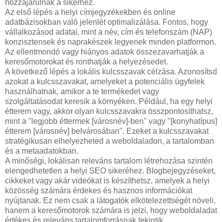
hozzájárulnak a sikerhez.
Az első lépés a helyi címjegyzékekben és online
adatbázisokban való jelenlét optimalizálása. Fontos, hogy
vállalkozásod adatai, mint a név, cím és telefonszám (NAP)
konzisztensek és naprakészek legyenek minden platformon.
Az ellentmondó vagy hiányos adatok összezavarhatják a
keresőmotorokat és ronthatják a helyezésedet.
A következő lépés a lokális kulcsszavak célzása. Azonosítsd
azokat a kulcsszavakat, amelyeket a potenciális ügyfelek
használhatnak, amikor a te termékedet vagy
szolgáltatásodat keresik a környéken. Például, ha egy helyi
étterem vagy, akkor olyan kulcsszavakra összpontosíthatsz,
mint a "legjobb éttermek [városnév]-ben" vagy "[konyhatípus]
étterem [városnév] belvárosában". Ezeket a kulcsszavakat
stratégikusan elhelyezheted a weboldaladon, a tartalomban
és a metaadatokban.
A minőségi, lokálisan releváns tartalom létrehozása szintén
elengedhetetlen a helyi SEO sikeréhez. Blogbejegyzéseket,
cikkeket vagy akár videókat is készíthetsz, amelyek a helyi
közösség számára érdekes és hasznos információkat
nyújtanak. Ez nem csak a látogatók elkötelezettségét növeli,
hanem a keresőmotorok számára is jelzi, hogy weboldaladat
értékes és releváns tartalomforrásnak tekintik.