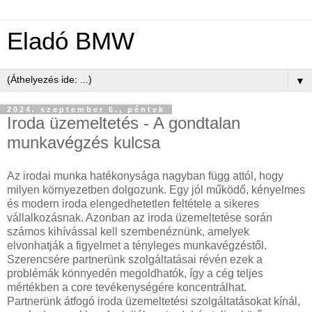
Eladó BMW
▼
2024. szeptember 6., péntek
Iroda üzemeltetés - A gondtalan
munkavégzés kulcsa
Az irodai munka hatékonysága nagyban függ attól, hogy
milyen környezetben dolgozunk. Egy jól működő, kényelmes
és modern iroda elengedhetetlen feltétele a sikeres
vállalkozásnak. Azonban az iroda üzemeltetése során
számos kihívással kell szembenéznünk, amelyek
elvonhatják a figyelmet a tényleges munkavégzéstől.
Szerencsére partnerünk szolgáltatásai révén ezek a
problémák könnyedén megoldhatók, így a cég teljes
mértékben a core tevékenységére koncentrálhat.
Partnerünk átfogó iroda üzemeltetési szolgáltatásokat kínál,