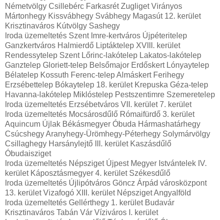
Németvölgy Csillebérc Farkasrét Zugliget Virányos
Mártonhegy Kissvábhegy Svábhegy Magasút 12. kerület
Krisztinaváros Kútvölgy Sashegy
Iroda üzemeltetés Szent Imre-kertváros Újpéteritelep
Ganzkertváros Halmierdő Liptáktelep XVIII. kerület
Rendessytelep Szent Lőrinc-lakótelep Lakatos-lakótelep
Ganztelep Gloriett-telep Belsőmajor Erdőskert Lónyaytelep
Bélatelep Kossuth Ferenc-telep Almáskert Ferihegy
Erzsébettelep Bókaytelep 18. kerület Krepuska Géza-telep
Havanna-lakótelep Miklóstelep Pestszentimre Szemeretelep
Iroda üzemeltetés Erzsébetváros VII. kerület 7. kerület
Iroda üzemeltetés Mocsárosdűlő Rómaifürdő 3. kerület
Aquincum Újlak Békásmegyer Óbuda Hármashatárhegy
Csúcshegy Aranyhegy-Ürömhegy-Péterhegy Solymárvölgy
Csillaghegy Harsánylejtő III. kerület Kaszásdűlő
Óbudaisziget
Iroda üzemeltetés Népsziget Újpest Megyer Istvántelek IV.
kerület Káposztásmegyer 4. kerület Székesdűlő
Iroda üzemeltetés Újlipótváros Göncz Árpád városközpont
13. kerület Vizafogó XIII. kerület Népsziget Angyalföld
Iroda üzemeltetés Gellérthegy 1. kerület Budavár
Krisztinaváros Tabán Vár Víziváros I. kerület