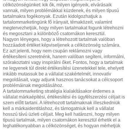
célközönségünket: kik ők, milyen igényeik, elvárásaik
vannak, milyen problémákkal küzdenek, és milyen típusú
tartalmakra fogékonyak. Ezután kidolgozhatjuk a
tartalommarketingünk fő irányait, témaközeit, valamint
megtervezhetjük, hogy milyen tartalmakat fogunk létrehozni
és megosztani a különböző csatornákon keresztül.
Nagyon lényeges, hogy a létrehozott tartalmak valóban
hozzáadott értéket képviseljenek a célközönség számára.
Ez azt jelenti, hogy nem csupán reklámozni vagy
értékesíteni szeretnénk, hanem valóban segíteni, informálni,
szórakoztatni vagy inspirálni őket. Fontos, hogy a tartalmak
ne legyenek túl direkt értékesítési üzenetekkel tele, ehelyett
inkább mutassuk be a vállalat szakértelmét, innovatív
megoldásait, vagy adjunk hasznos tanácsokat a célcsoport
problémáinak megoldásához.
A tartalommarketing stratégia kialakításakor érdemes a
vállalat márkaépítési, értékesítési és ügyfélszerzési céljait is
szem előtt tartani. A létrehozott tartalmaknak illeszkedniük
kell a márkaidentitáshoz, és támogatniuk kell a vállalat
hosszú távú üzleti céljait. Meg kell határozni, hogy milyen
típusú tartalmak, milyen csatornákon keresztül érhetik el a
leghatékonyabban a célközönséget, és hogyan mérhetjük