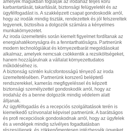
amelyek magukban foglalják az irodaház teljes körű
karbantartását, takarítását, biztonsági felügyeletét és az
ügyfélfogadást is. A szakképzett csapat gondoskodik arról,
hogy az irodák mindig tiszták, rendezettek és jól felszereltek
legyenek, biztosítva a dolgozók számára a kényelmes
munkakörnyezetet.
Az iroda üzemeltetés során kiemelt figyelmet fordítanak az
energiahatékonyságra és a fenntarthatóságra. Partnerünk
modern technológiákat és környezetbarát megoldásokat
alkalmaz, amelyek nemcsak csökkentik a rezsiköltségeket,
hanem hozzájárulnak a vállalat környezettudatos
működéséhez is.
A biztonság szintén kulcsfontosságú tényező az iroda
üzemeltetésében. Partnerünk korszerű beléptető
rendszerekkel, kamerás megfigyeléssel és képzett
biztonsági személyzettel gondoskodik arról, hogy az
irodaház és a benne dolgozók mindig védelem alatt
álljanak.
Az ügyfélfogadás és a recepciós szolgáltatások terén is
kiemelkedő színvonalat képvisel partnerünk. A barátságos
és profi recepciósok gondoskodnak arról, hogy az ügyfelek
és a vendégek mindig szívélyes fogadtatásban
részesüljenek, és zökkenőmentesen intézhessék ügyeiket.