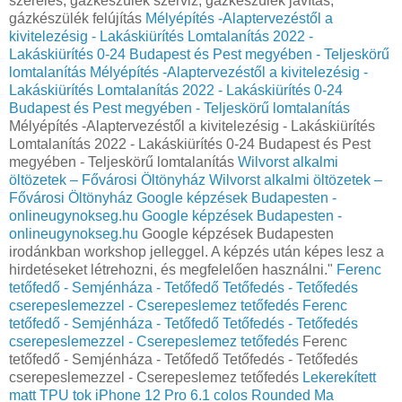
szerelés, gázkészülék szerviz, gázkészülék javítás,
gázkészülék felújítás
Mélyépítés -Alaptervezéstől a
kivitelezésig - Lakáskiürítés Lomtalanítás‎ 2022 -
Lakáskiürítés 0-24 Budapest és Pest megyében‎ - Teljeskörű
lomtalanítás
Mélyépítés -Alaptervezéstől a kivitelezésig -
Lakáskiürítés Lomtalanítás‎ 2022 - Lakáskiürítés 0-24
Budapest és Pest megyében‎ - Teljeskörű lomtalanítás
Mélyépítés -Alaptervezéstől a kivitelezésig - Lakáskiürítés
Lomtalanítás‎ 2022 - Lakáskiürítés 0-24 Budapest és Pest
megyében‎ - Teljeskörű lomtalanítás
Wilvorst alkalmi
öltözetek – Fővárosi Öltönyház
Wilvorst alkalmi öltözetek –
Fővárosi Öltönyház
Google képzések Budapesten -
onlineugynokseg.hu
Google képzések Budapesten -
onlineugynokseg.hu
Google képzések Budapesten
irodánkban workshop jelleggel. A képzés után képes lesz a
hirdetéseket létrehozni, és megfelelően használni."
Ferenc
tetőfedő - Semjénháza - Tetőfedő Tetőfedés - Tetőfedés
cserepeslemezzel - Cserepeslemez tetőfedés
Ferenc
tetőfedő - Semjénháza - Tetőfedő Tetőfedés - Tetőfedés
cserepeslemezzel - Cserepeslemez tetőfedés
Ferenc
tetőfedő - Semjénháza - Tetőfedő Tetőfedés - Tetőfedés
cserepeslemezzel - Cserepeslemez tetőfedés
Lekerekített
matt TPU tok iPhone 12 Pro 6.1 colos Rounded Ma