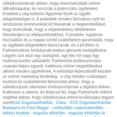
vállalkozásoknak abban, hogy maximalizálják online
láthatóságukat, és vonzzák a potenciális ügyfeleket.
Emellett a cég különös figyelmet fordít az ügyfél-
elégedettségre is. A projektek minden fázisában nyílt és
rendszeres kommunikációt folytatnak a megrendelőkkel,
hogy biztosítsák, hogy a végeredmény tökéletesen
illeszkedjen az elképzeléseikhez. A proaktív, rugalmas
hozzáállás és a magas szintű szakértelem garantálják, hogy
az ügyfelek elégedetten távozzanak, és a jövőben is
Partnerünkhöz forduljanak webes igényeik kielégítésére.
Legyen szó akár egy startupról, egy kkv-ról vagy egy
multinacionális vállalatról, Partnerünk professzionális
csapata képes egyedi, hatékony online megoldásokat
alkotni minden ügyfelének. A weboldal-fejlesztéstől kezdve
az online marketing területéig - a cég minden szükséges
eszközt és szakértelmet felvonultat ahhoz, hogy a
vállalkozások sikeresen érvényesüljenek a digitális térben.
Kattintson a sikerre, és fedezze fel, hogy Partnerünk miként
segíthet abban, hogy vállalkozása online kiválóságra tegyen
szert!
Izsó Duguláselhárítás - Dáka - SOS Duguláselhárítás
Budapest és Pest Megye - csőtisztítás csatornatisztítás -
lefolyó tisztitas - dugulás elhárítás - dugulás elhárítás ár -