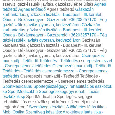
szerviz, gázkészülék javítás, gázkészülék felújítás
Ágnes
tetőfedő
Ágnes tetőfedő
Ágnes tetőfedő
Gázkazán
karbantartás, gázkazán tisztítás - Budapest - III. kerület
Óbuda - Békásmegyer - Gázszerelő +36203257170 - Fég
gázkészülék javítás gyorsan, kedvező áron
Gázkazán
karbantartás, gázkazán tisztítás - Budapest - III. kerület
Óbuda - Békásmegyer - Gázszerelő +36203257170 - Fég
gázkészülék javítás gyorsan, kedvező áron
Gázkazán
karbantartás, gázkazán tisztítás - Budapest - III. kerület
Óbuda - Békásmegyer - Gázszerelő +36203257170 - Fég
gázkészülék javítás gyorsan, kedvező áron
Cserepezés
munkadíj - Tetőfedő Tetőfedés - Tetőfedés cserepeslemezzel
- Cserepeslemez tetőfedés
Cserepezés munkadíj - Tetőfedő
Tetőfedés - Tetőfedés cserepeslemezzel - Cserepeslemez
tetőfedés
Cserepezés munkadíj - Tetőfedő Tetőfedés -
Tetőfedés cserepeslemezzel - Cserepeslemez tetőfedés
SportMedical.hu Sportegészségügyi rehabilitációs eszközök
sp
SportMedical.hu Sportegészségügyi rehabilitációs
eszközök sp
SportMedical.hu Sportegészségügyi
rehabilitációs eszközök sport krémek Rendelj most a
legjobb áron!"
Szemüveg készítés: A tökéletes látás titka -
MobilOptika
Szemüveg készítés: A tökéletes látás titka -