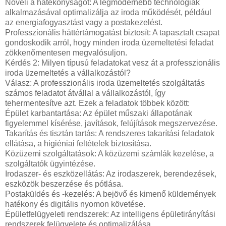
Növeli a hatékonyságot: A legmodernebb technológiák
alkalmazásával optimalizálja az iroda működését, például
az energiafogyasztást vagy a postakezelést.
Professzionális háttértámogatást biztosít: A tapasztalt csapat
gondoskodik arról, hogy minden iroda üzemeltetési feladat
zökkenőmentesen megvalósuljon.
Kérdés 2: Milyen típusú feladatokat vesz át a professzionális
iroda üzemeltetés a vállalkozástól?
Válasz: A professzionális iroda üzemeltetés szolgáltatás
számos feladatot átvállal a vállalkozástól, így
tehermentesítve azt. Ezek a feladatok többek között:
Épület karbantartása: Az épület műszaki állapotának
figyelemmel kísérése, javítások, felújítások megszervezése.
Takarítás és tisztán tartás: A rendszeres takarítási feladatok
ellátása, a higiéniai feltételek biztosítása.
Közüzemi szolgáltatások: A közüzemi számlák kezelése, a
szolgáltatók ügyintézése.
Irodaszer- és eszközellátás: Az irodaszerek, berendezések,
eszközök beszerzése és pótlása.
Postaküldés és -kezelés: A bejövő és kimenő küldemények
hatékony és digitális nyomon követése.
Épületfelügyeleti rendszerek: Az intelligens épületirányítási
rendszerek felügyelete és optimalizálása.