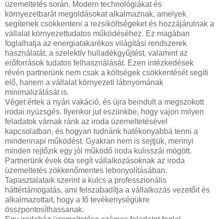
üzemeltetés során. Modern technológiákat és
környezetbarát megoldásokat alkalmaznak, amelyek
segítenek csökkenteni a rezsiköltségeket és hozzájárulnak a
vállalat környezettudatos működéséhez. Ez magában
foglalhatja az energiatakarékos világítási rendszerek
használatát, a szelektív hulladékgyűjtést, valamint az
erőforrások tudatos felhasználását. Ezen intézkedések
révén partnerünk nem csak a költségek csökkentését segíti
elő, hanem a vállalat környezeti lábnyomának
minimalizálását is.
Véget értek a nyári vakáció, és újra beindult a megszokott
irodai nyüzsgés. Ilyenkor jut eszünkbe, hogy vajon milyen
feladatok várnak ránk az iroda üzemeltetésével
kapcsolatban, és hogyan tudnánk hatékonyabbá tenni a
mindennapi működést. Gyakran nem is sejtjük, mennyi
minden rejtőzik egy jól működő iroda kulisszái mögött.
Partnerünk évek óta segít vállalkozásoknak az iroda
üzemeltetés zökkenőmentes lebonyolításában.
Tapasztalataik szerint a kulcs a professzionális
háttértámogatás, ami felszabadítja a vállalkozás vezetőit és
alkalmazottait, hogy a fő tevékenységükre
összpontosíthassanak.