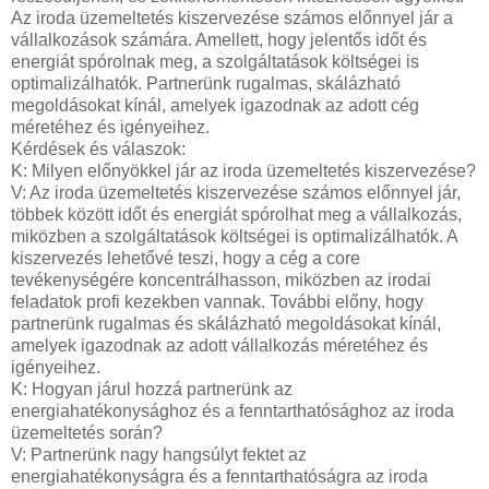
Az iroda üzemeltetés kiszervezése számos előnnyel jár a
vállalkozások számára. Amellett, hogy jelentős időt és
energiát spórolnak meg, a szolgáltatások költségei is
optimalizálhatók. Partnerünk rugalmas, skálázható
megoldásokat kínál, amelyek igazodnak az adott cég
méretéhez és igényeihez.
Kérdések és válaszok:
K: Milyen előnyökkel jár az iroda üzemeltetés kiszervezése?
V: Az iroda üzemeltetés kiszervezése számos előnnyel jár,
többek között időt és energiát spórolhat meg a vállalkozás,
miközben a szolgáltatások költségei is optimalizálhatók. A
kiszervezés lehetővé teszi, hogy a cég a core
tevékenységére koncentrálhasson, miközben az irodai
feladatok profi kezekben vannak. További előny, hogy
partnerünk rugalmas és skálázható megoldásokat kínál,
amelyek igazodnak az adott vállalkozás méretéhez és
igényeihez.
K: Hogyan járul hozzá partnerünk az
energiahatékonysághoz és a fenntarthatósághoz az iroda
üzemeltetés során?
V: Partnerünk nagy hangsúlyt fektet az
energiahatékonyságra és a fenntarthatóságra az iroda