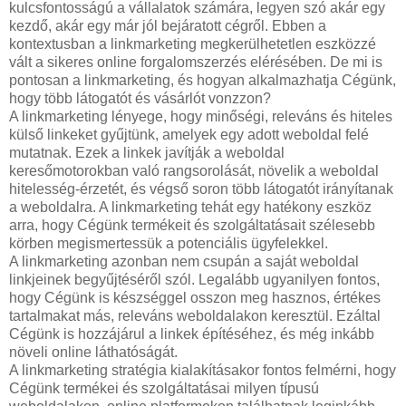
kulcsfontosságú a vállalatok számára, legyen szó akár egy
kezdő, akár egy már jól bejáratott cégről. Ebben a
kontextusban a linkmarketing megkerülhetetlen eszközzé
vált a sikeres online forgalomszerzés elérésében. De mi is
pontosan a linkmarketing, és hogyan alkalmazhatja Cégünk,
hogy több látogatót és vásárlót vonzzon?
A linkmarketing lényege, hogy minőségi, releváns és hiteles
külső linkeket gyűjtünk, amelyek egy adott weboldal felé
mutatnak. Ezek a linkek javítják a weboldal
keresőmotorokban való rangsorolását, növelik a weboldal
hitelesség-érzetét, és végső soron több látogatót irányítanak
a weboldalra. A linkmarketing tehát egy hatékony eszköz
arra, hogy Cégünk termékeit és szolgáltatásait szélesebb
körben megismertessük a potenciális ügyfelekkel.
A linkmarketing azonban nem csupán a saját weboldal
linkjeinek begyűjtéséről szól. Legalább ugyanilyen fontos,
hogy Cégünk is készséggel osszon meg hasznos, értékes
tartalmakat más, releváns weboldalakon keresztül. Ezáltal
Cégünk is hozzájárul a linkek építéséhez, és még inkább
növeli online láthatóságát.
A linkmarketing stratégia kialakításakor fontos felmérni, hogy
Cégünk termékei és szolgáltatásai milyen típusú