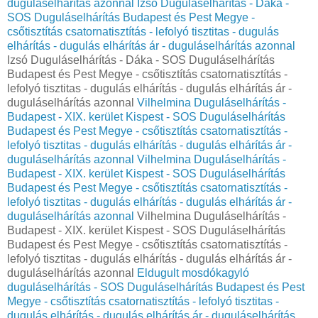
duguláselhárítás azonnal
Izsó Duguláselhárítás - Dáka -
SOS Duguláselhárítás Budapest és Pest Megye -
csőtisztítás csatornatisztítás - lefolyó tisztitas - dugulás
elhárítás - dugulás elhárítás ár - duguláselhárítás azonnal
Izsó Duguláselhárítás - Dáka - SOS Duguláselhárítás
Budapest és Pest Megye - csőtisztítás csatornatisztítás -
lefolyó tisztitas - dugulás elhárítás - dugulás elhárítás ár -
duguláselhárítás azonnal
Vilhelmina Duguláselhárítás -
Budapest - XIX. kerület Kispest - SOS Duguláselhárítás
Budapest és Pest Megye - csőtisztítás csatornatisztítás -
lefolyó tisztitas - dugulás elhárítás - dugulás elhárítás ár -
duguláselhárítás azonnal
Vilhelmina Duguláselhárítás -
Budapest - XIX. kerület Kispest - SOS Duguláselhárítás
Budapest és Pest Megye - csőtisztítás csatornatisztítás -
lefolyó tisztitas - dugulás elhárítás - dugulás elhárítás ár -
duguláselhárítás azonnal
Vilhelmina Duguláselhárítás -
Budapest - XIX. kerület Kispest - SOS Duguláselhárítás
Budapest és Pest Megye - csőtisztítás csatornatisztítás -
lefolyó tisztitas - dugulás elhárítás - dugulás elhárítás ár -
duguláselhárítás azonnal
Eldugult mosdókagyló
duguláselhárítás - SOS Duguláselhárítás Budapest és Pest
Megye - csőtisztítás csatornatisztítás - lefolyó tisztitas -
dugulás elhárítás - dugulás elhárítás ár - duguláselhárítás