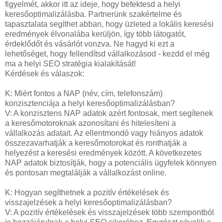
figyelmét, akkor itt az ideje, hogy befektesd a helyi
keresőoptimalizálásba. Partnerünk szakértelme és
tapasztalata segíthet abban, hogy üzleted a lokális keresési
eredmények élvonalába kerüljön, így több látogatót,
érdeklődőt és vásárlót vonzva. Ne hagyd ki ezt a
lehetőséget, hogy fellendítsd vállalkozásod - kezdd el még
ma a helyi SEO stratégia kialakítását!
Kérdések és válaszok:
K: Miért fontos a NAP (név, cím, telefonszám)
konzisztenciája a helyi keresőoptimalizálásban?
V: A konzisztens NAP adatok azért fontosak, mert segítenek
a keresőmotoroknak azonosítani és hitelesíteni a
vállalkozás adatait. Az ellentmondó vagy hiányos adatok
összezavarhatják a keresőmotorokat és ronthatják a
helyezést a keresési eredmények között. A következetes
NAP adatok biztosítják, hogy a potenciális ügyfelek könnyen
és pontosan megtalálják a vállalkozást online.
K: Hogyan segíthetnek a pozitív értékelések és
visszajelzések a helyi keresőoptimalizálásban?
V: A pozitív értékelések és visszajelzések több szempontból