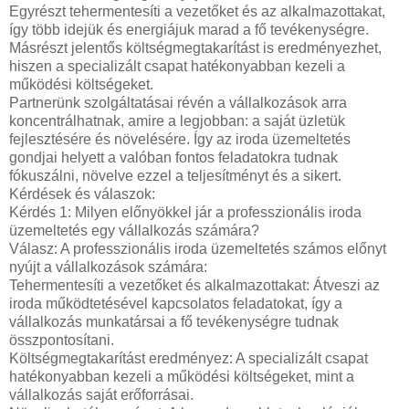
Egyrészt tehermentesíti a vezetőket és az alkalmazottakat,
így több idejük és energiájuk marad a fő tevékenységre.
Másrészt jelentős költségmegtakarítást is eredményezhet,
hiszen a specializált csapat hatékonyabban kezeli a
működési költségeket.
Partnerünk szolgáltatásai révén a vállalkozások arra
koncentrálhatnak, amire a legjobban: a saját üzletük
fejlesztésére és növelésére. Így az iroda üzemeltetés
gondjai helyett a valóban fontos feladatokra tudnak
fókuszálni, növelve ezzel a teljesítményt és a sikert.
Kérdések és válaszok:
Kérdés 1: Milyen előnyökkel jár a professzionális iroda
üzemeltetés egy vállalkozás számára?
Válasz: A professzionális iroda üzemeltetés számos előnyt
nyújt a vállalkozások számára:
Tehermentesíti a vezetőket és alkalmazottakat: Átveszi az
iroda működtetésével kapcsolatos feladatokat, így a
vállalkozás munkatársai a fő tevékenységre tudnak
összpontosítani.
Költségmegtakarítást eredményez: A specializált csapat
hatékonyabban kezeli a működési költségeket, mint a
vállalkozás saját erőforrásai.