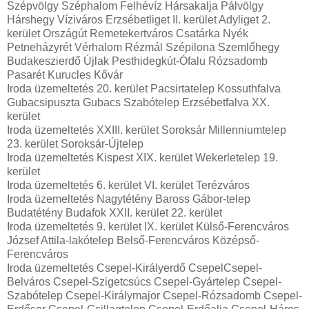
Szépvölgy Széphalom Felhévíz Hársakalja Pálvölgy
Hárshegy Víziváros Erzsébetliget II. kerület Adyliget 2.
kerület Országút Remetekertváros Csatárka Nyék
Petneházyrét Vérhalom Rézmál Szépilona Szemlőhegy
Budakeszierdő Újlak Pesthidegkút-Ófalu Rózsadomb
Pasarét Kurucles Kővár
Iroda üzemeltetés 20. kerület Pacsirtatelep Kossuthfalva
Gubacsipuszta Gubacs Szabótelep Erzsébetfalva XX.
kerület
Iroda üzemeltetés XXIII. kerület Soroksár Millenniumtelep
23. kerület Soroksár-Újtelep
Iroda üzemeltetés Kispest XIX. kerület Wekerletelep 19.
kerület
Iroda üzemeltetés 6. kerület VI. kerület Terézváros
Iroda üzemeltetés Nagytétény Baross Gábor-telep
Budatétény Budafok XXII. kerület 22. kerület
Iroda üzemeltetés 9. kerület IX. kerület Külső-Ferencváros
József Attila-lakótelep Belső-Ferencváros Középső-
Ferencváros
Iroda üzemeltetés Csepel-Királyerdő CsepelCsepel-
Belváros Csepel-Szigetcsúcs Csepel-Gyártelep Csepel-
Szabótelep Csepel-Királymajor Csepel-Rózsadomb Csepel-