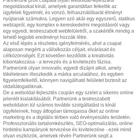
Partnerünk profi csapata olyan weboldal-fejlesztési
megoldásokat kínál, amelyek garantáltan felkeltik az
ügyfelek figyelmét, és vonzó, felhasználóbarát élményt
nyújtanak számukra. Legyen szó akár egy egyszerű, statikus
weblapról, egy komplex e-kereskedelmi megoldásról vagy
egy egyedi, testreszabott webfelületről, a szakértők mindig a
lehető legjobb eredményt hozzák létre.
Az első lépés a részletes igényfelmérés, ahol a csapat
alaposan megérti a vállalkozás céljait, elvárásait és
célközönségét. Ezt követően kezdődik a kreativitás
kibontakozása - a tervezés és a kivitelezés fázisa.
Partnerünk olyan innovatív, egyedi dizájnt alkot, amely
tökéletesen illeszkedik a márka arculatához, és egyben
figyelemfelkeltő, könnyen navigálható felületet biztosít az
oldallátogatóknak.
De a weboldal-fejlesztés csupán egy szelet a sikeres online
jelenlét kialakításából. Partnerünk a testreszabott
weboldalon túl számos további szolgáltatást is kínál
ügyfeleinek, hogy átfogóan támogassa őket az online
marketing és a digitális térben való érvényesülés területén.
Professzionális tartalomkészítés, SEO-optimalizálás, online
hirdetési kampányok tervezése és kivitelezése - ezek mind
olyan eszközök, amelyek révén Partnerünk segít a