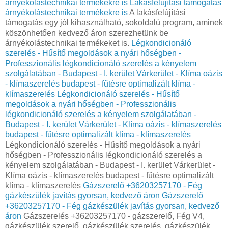
árnyékolástechnikai termékekre is
Lakásfelújítási támogatás
árnyékolástechnikai termékekre is
A lakásfelújítási
támogatás egy jól kihasználható, sokoldalú program, aminek
köszönhetően kedvező áron szerezhetünk be
árnyékolástechnikai termékeket is.
Légkondicionáló
szerelés - Hűsítő megoldások a nyári hőségben -
Professzionális légkondicionáló szerelés a kényelem
szolgálatában - Budapest - I. kerület Várkerület - Klíma oázis
- klímaszerelés budapest - fűtésre optimalizált klíma -
klímaszerelés
Légkondicionáló szerelés - Hűsítő
megoldások a nyári hőségben - Professzionális
légkondicionáló szerelés a kényelem szolgálatában -
Budapest - I. kerület Várkerület - Klíma oázis - klímaszerelés
budapest - fűtésre optimalizált klíma - klímaszerelés
Légkondicionáló szerelés - Hűsítő megoldások a nyári
hőségben - Professzionális légkondicionáló szerelés a
kényelem szolgálatában - Budapest - I. kerület Várkerület -
Klíma oázis - klímaszerelés budapest - fűtésre optimalizált
klíma - klímaszerelés
Gázszerelő +36203257170 - Fég
gázkészülék javítás gyorsan, kedvező áron
Gázszerelő
+36203257170 - Fég gázkészülék javítás gyorsan, kedvező
áron
Gázszerelés +36203257170 - gázszerelő, Fég V4,
gázkészülék szerelő, gázkészülék szerelés, gázkészülék