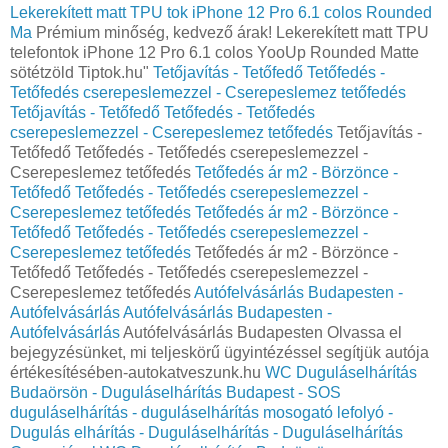
Lekerekített matt TPU tok iPhone 12 Pro 6.1 colos Rounded
Ma
Prémium minőség, kedvező árak! Lekerekített matt TPU
telefontok iPhone 12 Pro 6.1 colos YooUp Rounded Matte
sötétzöld Tiptok.hu"
Tetőjavítás - Tetőfedő Tetőfedés -
Tetőfedés cserepeslemezzel - Cserepeslemez tetőfedés
Tetőjavítás - Tetőfedő Tetőfedés - Tetőfedés
cserepeslemezzel - Cserepeslemez tetőfedés
Tetőjavítás -
Tetőfedő Tetőfedés - Tetőfedés cserepeslemezzel -
Cserepeslemez tetőfedés
Tetőfedés ár m2 - Börzönce -
Tetőfedő Tetőfedés - Tetőfedés cserepeslemezzel -
Cserepeslemez tetőfedés
Tetőfedés ár m2 - Börzönce -
Tetőfedő Tetőfedés - Tetőfedés cserepeslemezzel -
Cserepeslemez tetőfedés
Tetőfedés ár m2 - Börzönce -
Tetőfedő Tetőfedés - Tetőfedés cserepeslemezzel -
Cserepeslemez tetőfedés
Autófelvásárlás Budapesten -
Autófelvásárlás
Autófelvásárlás Budapesten -
Autófelvásárlás
Autófelvásárlás Budapesten Olvassa el
bejegyzésünket, mi teljeskörű ügyintézéssel segítjük autója
értékesítésében-autokatveszunk.hu
WC Duguláselhárítás
Budaörsön - Duguláselhárítás Budapest - SOS
duguláselhárítás - duguláselhárítás mosogató lefolyó -
Dugulás elhárítás - Duguláselhárítás - Duguláselhárítás