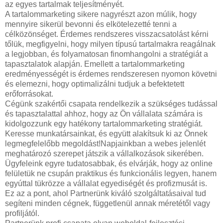
az egyes tartalmak teljesítményét.
A tartalommarketing sikere nagyrészt azon múlik, hogy
mennyire sikerül bevonni és elkötelezetté tenni a
célközönséget. Érdemes rendszeres visszacsatolást kérni
tőlük, megfigyelni, hogy milyen típusú tartalmakra reagálnak
a legjobban, és folyamatosan finomhangolni a stratégiát a
tapasztalatok alapján. Emellett a tartalommarketing
eredményességét is érdemes rendszeresen nyomon követni
és elemezni, hogy optimalizálni tudjuk a befektetett
erőforrásokat.
Cégünk szakértői csapata rendelkezik a szükséges tudással
és tapasztalattal ahhoz, hogy az Ön vállalata számára is
kidolgozzunk egy hatékony tartalommarketing stratégiát.
Keresse munkatársainkat, és együtt alakítsuk ki az Önnek
legmegfelelőbb megoldást!Napjainkban a webes jelenlét
meghatározó szerepet játszik a vállalkozások sikerében.
Ügyfeleink egyre tudatosabbak, és elvárják, hogy az online
felületük ne csupán praktikus és funkcionális legyen, hanem
egyúttal tükrözze a vállalat egyediségét és profizmusát is.
Ez az a pont, ahol Partnerünk kiváló szolgáltatásaival tud
segíteni minden cégnek, függetlenül annak méretétől vagy
profiljától.