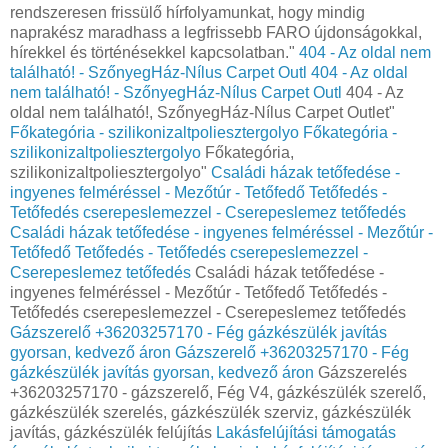
rendszeresen frissülő hírfolyamunkat, hogy mindig
naprakész maradhass a legfrissebb FARO újdonságokkal,
hírekkel és történésekkel kapcsolatban."
404 - Az oldal nem
található! - SzőnyegHáz-Nílus Carpet Outl
404 - Az oldal
nem található! - SzőnyegHáz-Nílus Carpet Outl
404 - Az
oldal nem található!, SzőnyegHáz-Nílus Carpet Outlet"
Főkategória - szilikonizaltpoliesztergolyo
Főkategória -
szilikonizaltpoliesztergolyo
Főkategória,
szilikonizaltpoliesztergolyo"
Családi házak tetőfedése -
ingyenes felméréssel - Mezőtúr - Tetőfedő Tetőfedés -
Tetőfedés cserepeslemezzel - Cserepeslemez tetőfedés
Családi házak tetőfedése - ingyenes felméréssel - Mezőtúr -
Tetőfedő Tetőfedés - Tetőfedés cserepeslemezzel -
Cserepeslemez tetőfedés
Családi házak tetőfedése -
ingyenes felméréssel - Mezőtúr - Tetőfedő Tetőfedés -
Tetőfedés cserepeslemezzel - Cserepeslemez tetőfedés
Gázszerelő +36203257170 - Fég gázkészülék javítás
gyorsan, kedvező áron
Gázszerelő +36203257170 - Fég
gázkészülék javítás gyorsan, kedvező áron
Gázszerelés
+36203257170 - gázszerelő, Fég V4, gázkészülék szerelő,
gázkészülék szerelés, gázkészülék szerviz, gázkészülék
javítás, gázkészülék felújítás
Lakásfelújítási támogatás