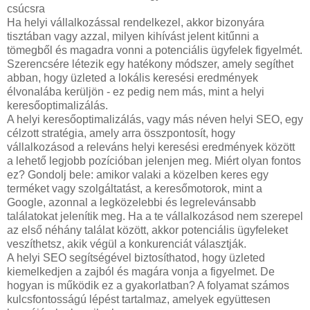
csúcsra
Ha helyi vállalkozással rendelkezel, akkor bizonyára
tisztában vagy azzal, milyen kihívást jelent kitűnni a
tömegből és magadra vonni a potenciális ügyfelek figyelmét.
Szerencsére létezik egy hatékony módszer, amely segíthet
abban, hogy üzleted a lokális keresési eredmények
élvonalába kerüljön - ez pedig nem más, mint a helyi
keresőoptimalizálás.
A helyi keresőoptimalizálás, vagy más néven helyi SEO, egy
célzott stratégia, amely arra összpontosít, hogy
vállalkozásod a releváns helyi keresési eredmények között
a lehető legjobb pozícióban jelenjen meg. Miért olyan fontos
ez? Gondolj bele: amikor valaki a közelben keres egy
terméket vagy szolgáltatást, a keresőmotorok, mint a
Google, azonnal a legközelebbi és legrelevánsabb
találatokat jelenítik meg. Ha a te vállalkozásod nem szerepel
az első néhány találat között, akkor potenciális ügyfeleket
veszíthetsz, akik végül a konkurenciát választják.
A helyi SEO segítségével biztosíthatod, hogy üzleted
kiemelkedjen a zajból és magára vonja a figyelmet. De
hogyan is működik ez a gyakorlatban? A folyamat számos
kulcsfontosságú lépést tartalmaz, amelyek együttesen