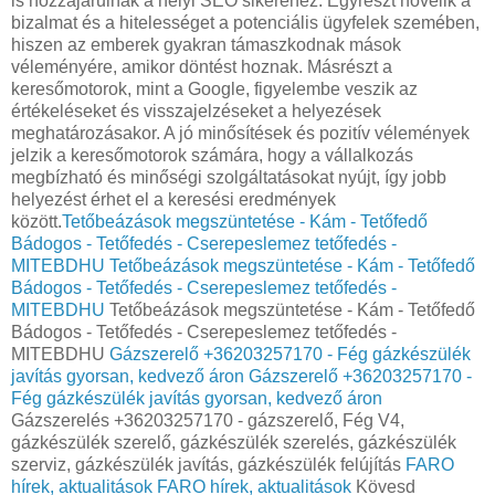
is hozzájárulnak a helyi SEO sikeréhez. Egyrészt növelik a
bizalmat és a hitelességet a potenciális ügyfelek szemében,
hiszen az emberek gyakran támaszkodnak mások
véleményére, amikor döntést hoznak. Másrészt a
keresőmotorok, mint a Google, figyelembe veszik az
értékeléseket és visszajelzéseket a helyezések
meghatározásakor. A jó minősítések és pozitív vélemények
jelzik a keresőmotorok számára, hogy a vállalkozás
megbízható és minőségi szolgáltatásokat nyújt, így jobb
helyezést érhet el a keresési eredmények
között.
Tetőbeázások megszüntetése - Kám - Tetőfedő
Bádogos - Tetőfedés - Cserepeslemez tetőfedés -
MITEBDHU
Tetőbeázások megszüntetése - Kám - Tetőfedő
Bádogos - Tetőfedés - Cserepeslemez tetőfedés -
MITEBDHU
Tetőbeázások megszüntetése - Kám - Tetőfedő
Bádogos - Tetőfedés - Cserepeslemez tetőfedés -
MITEBDHU
Gázszerelő +36203257170 - Fég gázkészülék
javítás gyorsan, kedvező áron
Gázszerelő +36203257170 -
Fég gázkészülék javítás gyorsan, kedvező áron
Gázszerelés +36203257170 - gázszerelő, Fég V4,
gázkészülék szerelő, gázkészülék szerelés, gázkészülék
szerviz, gázkészülék javítás, gázkészülék felújítás
FARO
hírek, aktualitások
FARO hírek, aktualitások
Kövesd