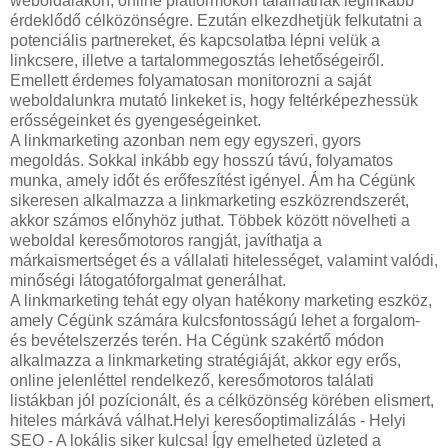
weboldalakon, online platformokon találhatnak leginkább
érdeklődő célközönségre. Ezután elkezdhetjük felkutatni a
potenciális partnereket, és kapcsolatba lépni velük a
linkcsere, illetve a tartalommegosztás lehetőségeiről.
Emellett érdemes folyamatosan monitorozni a saját
weboldalunkra mutató linkeket is, hogy feltérképezhessük
erősségeinket és gyengeségeinket.
A linkmarketing azonban nem egy egyszeri, gyors
megoldás. Sokkal inkább egy hosszú távú, folyamatos
munka, amely időt és erőfeszítést igényel. Ám ha Cégünk
sikeresen alkalmazza a linkmarketing eszközrendszerét,
akkor számos előnyhöz juthat. Többek között növelheti a
weboldal keresőmotoros rangját, javíthatja a
márkaismertséget és a vállalati hitelességet, valamint valódi,
minőségi látogatóforgalmat generálhat.
A linkmarketing tehát egy olyan hatékony marketing eszköz,
amely Cégünk számára kulcsfontosságú lehet a forgalom-
és bevételszerzés terén. Ha Cégünk szakértő módon
alkalmazza a linkmarketing stratégiáját, akkor egy erős,
online jelenléttel rendelkező, keresőmotoros találati
listákban jól pozícionált, és a célközönség körében elismert,
hiteles márkává válhat.Helyi keresőoptimalizálás - Helyi
SEO - A lokális siker kulcsa! Így emelheted üzleted a