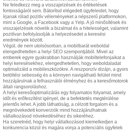
Ne feledkezz meg a visszajelzések és értékelések
fontosságáról sem. Bátorítsd elégedett ügyfeleidet, hogy
írjanak rólad pozitív véleményeket a népszerű platformokon,
mint a Google, a Facebook vagy a Yelp. A jó minősítések és
visszajelzések növelik a bizalmat és a hitelességet, valamint
pozitívan befolyásolják a helyezésedet a keresési
eredmények között.
Végül, de nem utolsósorban, a mobilbarát weboldal
elengedhetetlen a helyi SEO szempontjából. Mivel az
emberek egyre gyakrabban használják mobiltelefonjaikat a
helyi keresésekhez, elengedhetetlen, hogy weboldaladat
optimalizáld a mobileszközökre. A reszponzív dizájn, a gyors
betöltési sebesség és a könnyen navigálható felület mind
hozzájárulnak a felhasználói élményhez és a keresőmotorok
általi rangsoroláshoz.
A helyi keresőoptimalizálás egy folyamatos folyamat, amely
időt és erőfeszítést igényel, de a befektetés megtérülése
jelentős lehet. A jobb láthatóság, a célzott forgalom és a
megnövekedett konverziók mind hozzájárulhatnak
vállalkozásod növekedéséhez és sikeréhez.
Ha szeretnéd, hogy helyi vállalkozásod kiemelkedjen a
konkurencia közül és magára vonja a potenciális ügyfelek