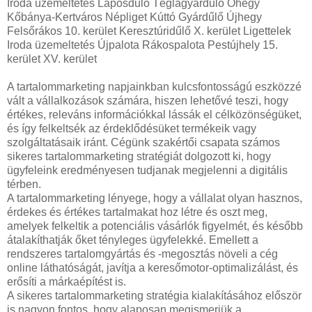
Iroda üzemeltetés Laposdűlő Téglagyárdűlő Óhegy
Kőbánya-Kertváros Népliget Kúttó Gyárdűlő Újhegy
Felsőrákos 10. kerület Keresztúridűlő X. kerület Ligettelek
Iroda üzemeltetés Újpalota Rákospalota Pestújhely 15.
kerület XV. kerület
A tartalommarketing napjainkban kulcsfontosságú eszközzé
vált a vállalkozások számára, hiszen lehetővé teszi, hogy
értékes, releváns információkkal lássák el célközönségüket,
és így felkeltsék az érdeklődésüket termékeik vagy
szolgáltatásaik iránt. Cégünk szakértői csapata számos
sikeres tartalommarketing stratégiát dolgozott ki, hogy
ügyfeleink eredményesen tudjanak megjelenni a digitális
térben.
A tartalommarketing lényege, hogy a vállalat olyan hasznos,
érdekes és értékes tartalmakat hoz létre és oszt meg,
amelyek felkeltik a potenciális vásárlók figyelmét, és később
átalakíthatják őket tényleges ügyfelekké. Emellett a
rendszeres tartalomgyártás és -megosztás növeli a cég
online láthatóságát, javítja a keresőmotor-optimalizálást, és
erősíti a márkaépítést is.
A sikeres tartalommarketing stratégia kialakításához először
is nagyon fontos, hogy alaposan megismerjük a