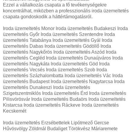
Ezzel a vállalkozás csapata a fő tevékenységekre
koncentrálhat, miközben a professzionális iroda üzemeltetés
csapata gondoskodik a háttértámogatásról.
Iroda üzemeltetés Monor Iroda üzemeltetés Budakeszi Iroda
üzemeltetés Győr Iroda üzemeltetés Szentendre Iroda
üzemeltetés Tatabánya Iroda üzemeltetés Gyál Iroda
üzemeltetés Dabas Iroda üzemeltetés Gödöllő Iroda
üzemeltetés Nagykőrös Iroda üzemeltetés Aszód Iroda
üzemeltetés Cegléd Iroda üzemeltetés Dunaújváros Iroda
üzemeltetés Nagykáta Iroda üzemeltetés Göd Iroda
üzemeltetés Vecsés Iroda üzemeltetés Szob Iroda
üzemeltetés Százhalombatta Iroda üzemeltetés Vác Iroda
üzemeltetés Budapest Iroda üzemeltetés Nagytarcsa Iroda
üzemeltetés Dunakeszi Iroda üzemeltetés
Szigetszentmiklós Iroda üzemeltetés Érd Iroda üzemeltetés
Pilisvörösvár Iroda üzemeltetés Budaörs Iroda üzemeltetés
Kistarcsa Iroda üzemeltetés Ráckeve Iroda üzemeltetés
Kecskemét
Iroda üzemeltetés Erzsébettelek Lipótmező Gercse
Hűvösvölgy Zöldmál Budaliget Törökvész Máriaremete