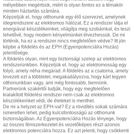
mélyebben megértsük, miért is olyan fontos ez a témakör
minden háztartás számára.
Képzeljük el, hogy otthonunk egy élő szervezet, amelynek
idegrendszere az elektromos hálózat. Ez a rendszer látja el
energiával készülékeinket, világítja meg szobáinkat, és teszi
lehetővé, hogy modern kényelmünket élvezhessük. De mi
történik, ha ez a rendszer nincs megfelelően védve? Itt jön
képbe a földelés és az EPH (Egyenpotenciálra Hozás)
jelentősége.
A földelés olyan, mint egy biztonsági szelep az elektromos
rendszerünkben. Képzeljük el, hogy az elektromosság egy
folyó, amely néha megárad. A földelés az a csatorna, amely
levezeti ezt a többletet, megakadályozva, hogy kárt tegyen
otthonunkban vagy, ami még fontosabb, bennünk.
Partnerünk szakértői tudják, hogy egy megfelelően
kialakított földelési rendszer nem csak az elektromos
készülékeinket védi, de életeket is menthet.
De mi a helyzet az EPH-val? Ez a rövidítés sokak számára
ismeretlen lehet, pedig kulcsfontosságú az otthonunk
biztonságában. Az Egyenpotenciálra Hozás lényege, hogy
az összes fémszerkezetet és vezetőképes részt azonos
elektromos potenciálra hozza. Ez azt jelenti, hogy csökkenti