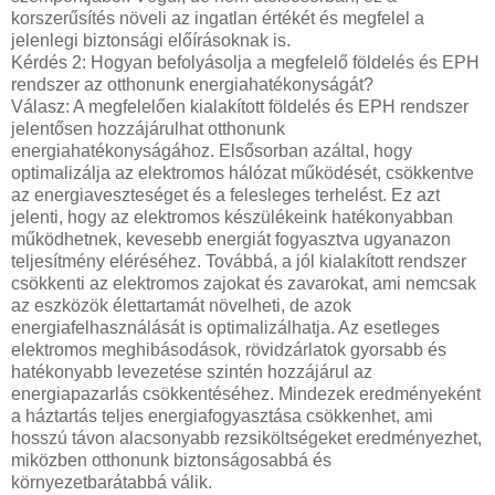
korszerűsítés növeli az ingatlan értékét és megfelel a
jelenlegi biztonsági előírásoknak is.
Kérdés 2: Hogyan befolyásolja a megfelelő földelés és EPH
rendszer az otthonunk energiahatékonyságát?
Válasz: A megfelelően kialakított földelés és EPH rendszer
jelentősen hozzájárulhat otthonunk
energiahatékonyságához. Elsősorban azáltal, hogy
optimalizálja az elektromos hálózat működését, csökkentve
az energiaveszteséget és a felesleges terhelést. Ez azt
jelenti, hogy az elektromos készülékeink hatékonyabban
működhetnek, kevesebb energiát fogyasztva ugyanazon
teljesítmény eléréséhez. Továbbá, a jól kialakított rendszer
csökkenti az elektromos zajokat és zavarokat, ami nemcsak
az eszközök élettartamát növelheti, de azok
energiafelhasználását is optimalizálhatja. Az esetleges
elektromos meghibásodások, rövidzárlatok gyorsabb és
hatékonyabb levezetése szintén hozzájárul az
energiapazarlás csökkentéséhez. Mindezek eredményeként
a háztartás teljes energiafogyasztása csökkenhet, ami
hosszú távon alacsonyabb rezsiköltségeket eredményezhet,
miközben otthonunk biztonságosabbá és
környezetbarátabbá válik.