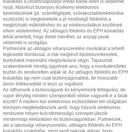
kialakítás a villámcsapásból eredő károk ellen is védelmet
nyújt. Másrészt bizonyos érzékeny elektromos
berendezések (pl. számítógépek, szórakoztatóelektronikai
eszközök) is megkövetelik a jó minőségű földelést a
megbízható működéshez és az elektrosztatikus kisülések
elleni védelemhez. Az utólagos földelés és EPH kialakítás
tehát amellett, hogy életet menthet, az anyagi javak
védelmét is szolgálja.
Partnerünk az utólagos villanyszerelési munkákat a lehető
legkisebb bontással, a már meglévő épületszerkezetek,
burkolatok maximális megóvásával végzi. Tapasztalt
szakembereik mindig ügyelnek arra, hogy a munkaterületet
tisztán és rendezetten adják át. Az utólagos földelés és EPH
kialakítás így nem csak biztonságosabbá, de hosszabb
távon értékesebbé is teszi az ingatlant.
Az otthonunk a biztonságunk és kényelmünk fellegvára, de
vajon tényleg minden szempontból védve vagyunk-e a falak
között? A modern kor elektromos eszközökkel teli világában
könnyen megfeledkezünk arról, hogy házunk elektromos
rendszere milyen kulcsfontosságú szerepet játszik
mindennapi életünkben és biztonságunkban. Partnerünk,
aki a lakossági villanyszerelés, utólagos földelés és EPH
kialakítás szakértője, most segít nekünk abban, hogy