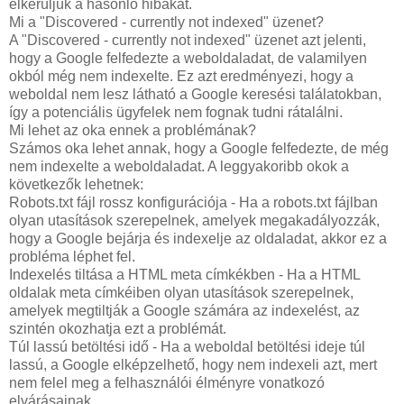
elkerüljük a hasonló hibákat.
Mi a "Discovered - currently not indexed" üzenet?
A "Discovered - currently not indexed" üzenet azt jelenti,
hogy a Google felfedezte a weboldaladat, de valamilyen
okból még nem indexelte. Ez azt eredményezi, hogy a
weboldal nem lesz látható a Google keresési találatokban,
így a potenciális ügyfelek nem fognak tudni rátalálni.
Mi lehet az oka ennek a problémának?
Számos oka lehet annak, hogy a Google felfedezte, de még
nem indexelte a weboldaladat. A leggyakoribb okok a
következők lehetnek:
Robots.txt fájl rossz konfigurációja - Ha a robots.txt fájlban
olyan utasítások szerepelnek, amelyek megakadályozzák,
hogy a Google bejárja és indexelje az oldaladat, akkor ez a
probléma léphet fel.
Indexelés tiltása a HTML meta címkékben - Ha a HTML
oldalak meta címkéiben olyan utasítások szerepelnek,
amelyek megtiltják a Google számára az indexelést, az
szintén okozhatja ezt a problémát.
Túl lassú betöltési idő - Ha a weboldal betöltési ideje túl
lassú, a Google elképzelhető, hogy nem indexeli azt, mert
nem felel meg a felhasználói élményre vonatkozó
elvárásainak.