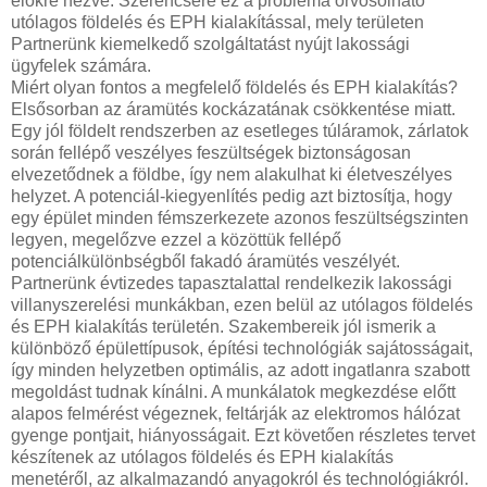
élőkre nézve. Szerencsére ez a probléma orvosolható
utólagos földelés és EPH kialakítással, mely területen
Partnerünk kiemelkedő szolgáltatást nyújt lakossági
ügyfelek számára.
Miért olyan fontos a megfelelő földelés és EPH kialakítás?
Elsősorban az áramütés kockázatának csökkentése miatt.
Egy jól földelt rendszerben az esetleges túláramok, zárlatok
során fellépő veszélyes feszültségek biztonságosan
elvezetődnek a földbe, így nem alakulhat ki életveszélyes
helyzet. A potenciál-kiegyenlítés pedig azt biztosítja, hogy
egy épület minden fémszerkezete azonos feszültségszinten
legyen, megelőzve ezzel a közöttük fellépő
potenciálkülönbségből fakadó áramütés veszélyét.
Partnerünk évtizedes tapasztalattal rendelkezik lakossági
villanyszerelési munkákban, ezen belül az utólagos földelés
és EPH kialakítás területén. Szakembereik jól ismerik a
különböző épülettípusok, építési technológiák sajátosságait,
így minden helyzetben optimális, az adott ingatlanra szabott
megoldást tudnak kínálni. A munkálatok megkezdése előtt
alapos felmérést végeznek, feltárják az elektromos hálózat
gyenge pontjait, hiányosságait. Ezt követően részletes tervet
készítenek az utólagos földelés és EPH kialakítás
menetéről, az alkalmazandó anyagokról és technológiákról.