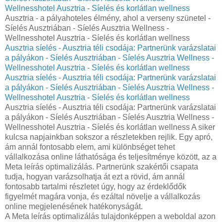
Wellnesshotel Ausztria - Síelés és korlátlan wellness
Ausztria - a pályahoteles élmény, ahol a verseny szünetel -
Síelés Ausztriában - Síelés Ausztria Wellness -
Wellnesshotel Ausztria - Síelés és korlátlan wellness
Ausztria síelés - Ausztria téli csodája: Partnerünk varázslatai
a pályákon - Síelés Ausztriában - Síelés Ausztria Wellness -
Wellnesshotel Ausztria - Síelés és korlátlan wellness
Ausztria síelés - Ausztria téli csodája: Partnerünk varázslatai
a pályákon - Síelés Ausztriában - Síelés Ausztria Wellness -
Wellnesshotel Ausztria - Síelés és korlátlan wellness
Ausztria síelés - Ausztria téli csodája: Partnerünk varázslatai
a pályákon - Síelés Ausztriában - Síelés Ausztria Wellness -
Wellnesshotel Ausztria - Síelés és korlátlan wellness A siker
kulcsa napjainkban sokszor a részletekben rejlik. Egy apró,
ám annál fontosabb elem, ami különbséget tehet
vállalkozása online láthatósága és teljesítménye között, az a
Meta leírás optimalizálás. Partnerünk szakértői csapata
tudja, hogyan varázsolhatja át ezt a rövid, ám annál
fontosabb tartalmi részletet úgy, hogy az érdeklődők
figyelmét magára vonja, és ezáltal növelje a vállalkozás
online megjelenésének hatékonyságát.
A Meta leírás optimalizálás tulajdonképpen a weboldal azon