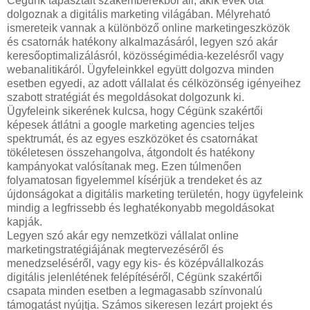
Cégünk tapasztalt szakemberekből áll, akik évek óta
dolgoznak a digitális marketing világában. Mélyreható
ismereteik vannak a különböző online marketingeszközök
és csatornák hatékony alkalmazásáról, legyen szó akár
keresőoptimalizálásról, közösségimédia-kezelésről vagy
webanalitikáról. Ügyfeleinkkel együtt dolgozva minden
esetben egyedi, az adott vállalat és célközönség igényeihez
szabott stratégiát és megoldásokat dolgozunk ki.
Ügyfeleink sikerének kulcsa, hogy Cégünk szakértői
képesek átlátni a google marketing agencies teljes
spektrumát, és az egyes eszközöket és csatornákat
tökéletesen összehangolva, átgondolt és hatékony
kampányokat valósítanak meg. Ezen túlmenően
folyamatosan figyelemmel kísérjük a trendeket és az
újdonságokat a digitális marketing területén, hogy ügyfeleink
mindig a legfrissebb és leghatékonyabb megoldásokat
kapják.
Legyen szó akár egy nemzetközi vállalat online
marketingstratégiájának megtervezéséről és
menedzseléséről, vagy egy kis- és középvállalkozás
digitális jelenlétének felépítéséről, Cégünk szakértői
csapata minden esetben a legmagasabb színvonalú
támogatást nyújtja. Számos sikeresen lezárt projekt és