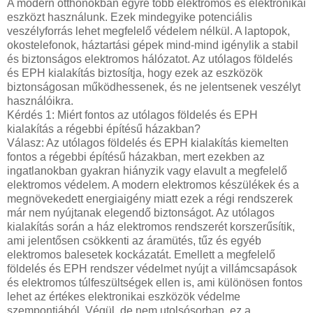
A modern otthonokban egyre több elektromos és elektronikai
eszközt használunk. Ezek mindegyike potenciális
veszélyforrás lehet megfelelő védelem nélkül. A laptopok,
okostelefonok, háztartási gépek mind-mind igénylik a stabil
és biztonságos elektromos hálózatot. Az utólagos földelés
és EPH kialakítás biztosítja, hogy ezek az eszközök
biztonságosan működhessenek, és ne jelentsenek veszélyt
használóikra.
Kérdés 1: Miért fontos az utólagos földelés és EPH
kialakítás a régebbi építésű házakban?
Válasz: Az utólagos földelés és EPH kialakítás kiemelten
fontos a régebbi építésű házakban, mert ezekben az
ingatlanokban gyakran hiányzik vagy elavult a megfelelő
elektromos védelem. A modern elektromos készülékek és a
megnövekedett energiaigény miatt ezek a régi rendszerek
már nem nyújtanak elegendő biztonságot. Az utólagos
kialakítás során a ház elektromos rendszerét korszerűsítik,
ami jelentősen csökkenti az áramütés, tűz és egyéb
elektromos balesetek kockázatát. Emellett a megfelelő
földelés és EPH rendszer védelmet nyújt a villámcsapások
és elektromos túlfeszültségek ellen is, ami különösen fontos
lehet az értékes elektronikai eszközök védelme
szempontjából. Végül, de nem utolsósorban, ez a