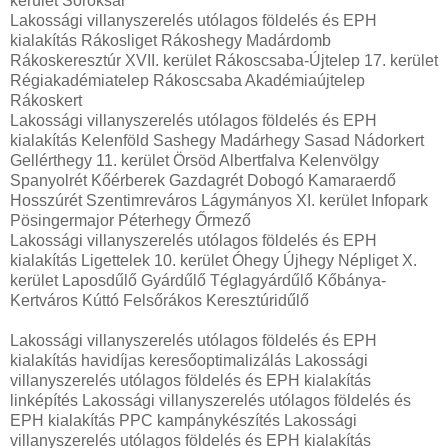
kerület Soroksár
Lakossági villanyszerelés utólagos földelés és EPH
kialakítás Rákosliget Rákoshegy Madárdomb
Rákoskeresztúr XVII. kerület Rákoscsaba-Újtelep 17. kerület
Régiakadémiatelep Rákoscsaba Akadémiaújtelep
Rákoskert
Lakossági villanyszerelés utólagos földelés és EPH
kialakítás Kelenföld Sashegy Madárhegy Sasad Nádorkert
Gellérthegy 11. kerület Örsöd Albertfalva Kelenvölgy
Spanyolrét Kőérberek Gazdagrét Dobogó Kamaraerdő
Hosszúrét Szentimreváros Lágymányos XI. kerület Infopark
Pösingermajor Péterhegy Őrmező
Lakossági villanyszerelés utólagos földelés és EPH
kialakítás Ligettelek 10. kerület Óhegy Újhegy Népliget X.
kerület Laposdűlő Gyárdűlő Téglagyárdűlő Kőbánya-
Kertváros Kúttó Felsőrákos Keresztúridűlő
Lakossági villanyszerelés utólagos földelés és EPH
kialakítás havidíjas keresőoptimalizálás Lakossági
villanyszerelés utólagos földelés és EPH kialakítás
linképítés Lakossági villanyszerelés utólagos földelés és
EPH kialakítás PPC kampánykészítés Lakossági
villanyszerelés utólagos földelés és EPH kialakítás