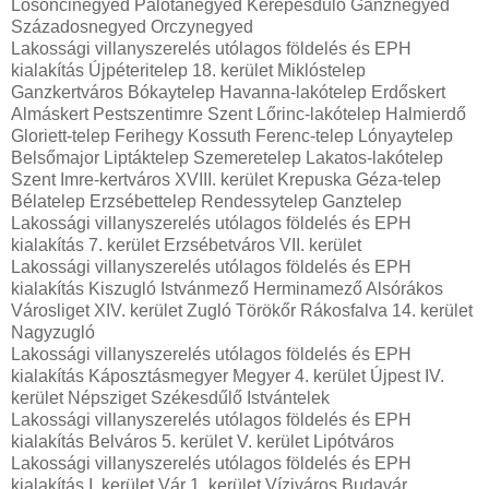
Losoncinegyed Palotanegyed Kerepesdűlő Ganznegyed
Századosnegyed Orczynegyed
Lakossági villanyszerelés utólagos földelés és EPH
kialakítás Újpéteritelep 18. kerület Miklóstelep
Ganzkertváros Bókaytelep Havanna-lakótelep Erdőskert
Almáskert Pestszentimre Szent Lőrinc-lakótelep Halmierdő
Gloriett-telep Ferihegy Kossuth Ferenc-telep Lónyaytelep
Belsőmajor Liptáktelep Szemeretelep Lakatos-lakótelep
Szent Imre-kertváros XVIII. kerület Krepuska Géza-telep
Bélatelep Erzsébettelep Rendessytelep Ganztelep
Lakossági villanyszerelés utólagos földelés és EPH
kialakítás 7. kerület Erzsébetváros VII. kerület
Lakossági villanyszerelés utólagos földelés és EPH
kialakítás Kiszugló Istvánmező Herminamező Alsórákos
Városliget XIV. kerület Zugló Törökőr Rákosfalva 14. kerület
Nagyzugló
Lakossági villanyszerelés utólagos földelés és EPH
kialakítás Káposztásmegyer Megyer 4. kerület Újpest IV.
kerület Népsziget Székesdűlő Istvántelek
Lakossági villanyszerelés utólagos földelés és EPH
kialakítás Belváros 5. kerület V. kerület Lipótváros
Lakossági villanyszerelés utólagos földelés és EPH
kialakítás I. kerület Vár 1. kerület Víziváros Budavár