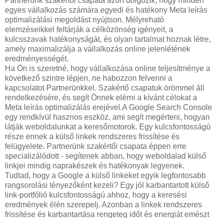
Partnerünk szakértői csapata azon dolgozik, hogy minden
egyes vállalkozás számára egyedi és hatékony Meta leírás
optimalizálási megoldást nyújtson. Mélyreható
elemzéseikkel feltárják a célközönség igényeit, a
kulcsszavak hatékonyságát, és olyan tartalmat hoznak létre,
amely maximalizálja a vállalkozás online jelenlétének
eredményességét.
Ha Ön is szeretné, hogy vállalkozása online teljesítménye a
következő szintre lépjen, ne habozzon felvenni a
kapcsolatot Partnerünkkel. Szakértő csapatuk örömmel áll
rendelkezésére, és segít Önnek elérni a kívánt célokat a
Meta leírás optimalizálás erejével.A Google Search Console
egy rendkívül hasznos eszköz, ami segít megérteni, hogyan
látják weboldalunkat a keresőmotorok. Egy kulcsfontosságú
része ennek a külső linkek rendszeres frissítése és
felügyelete. Partnerünk szakértői csapata éppen erre
specializálódott - segítenek abban, hogy weboldalad külső
linkjei mindig naprakészek és hatékonyak legyenek.
Tudtad, hogy a Google a külső linkeket egyik legfontosabb
rangsorolási tényezőként kezeli? Egy jól karbantartott külső
link-portfólió kulcsfontosságú ahhoz, hogy a keresési
eredmények élén szerepelj. Azonban a linkek rendszeres
frissítése és karbantartása rengeteg időt és energiát emészt