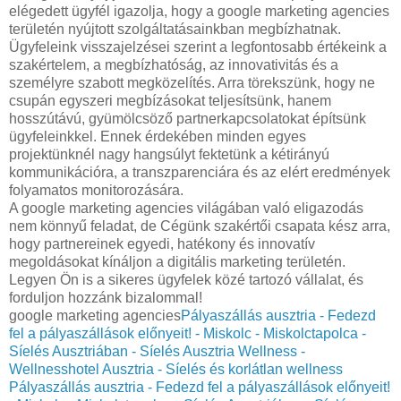
elégedett ügyfél igazolja, hogy a google marketing agencies
területén nyújtott szolgáltatásainkban megbízhatnak.
Ügyfeleink visszajelzései szerint a legfontosabb értékeink a
szakértelem, a megbízhatóság, az innovativitás és a
személyre szabott megközelítés. Arra törekszünk, hogy ne
csupán egyszeri megbízásokat teljesítsünk, hanem
hosszútávú, gyümölcsöző partnerkapcsolatokat építsünk
ügyfeleinkkel. Ennek érdekében minden egyes
projektünknél nagy hangsúlyt fektetünk a kétirányú
kommunikációra, a transzparenciára és az elért eredmények
folyamatos monitorozására.
A google marketing agencies világában való eligazodás
nem könnyű feladat, de Cégünk szakértői csapata kész arra,
hogy partnereinek egyedi, hatékony és innovatív
megoldásokat kínáljon a digitális marketing területén.
Legyen Ön is a sikeres ügyfelek közé tartozó vállalat, és
forduljon hozzánk bizalommal!
google marketing agencies
Pályaszállás ausztria - Fedezd
fel a pályaszállások előnyeit! - Miskolc - Miskolctapolca -
Síelés Ausztriában - Síelés Ausztria Wellness -
Wellnesshotel Ausztria - Síelés és korlátlan wellness
Pályaszállás ausztria - Fedezd fel a pályaszállások előnyeit!