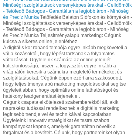
Minőségi szolgáltatások versenyképes árakkal - Celldömölk
- Tetőfedő Bádogos - Garantáltan a legjobb áron - Minőség
és Precíz Munka
Tetőfedés Balaton Siófokon és környékén -
Minőségi szolgáltatások versenyképes árakkal - Celldömölk
- Tetőfedő Bádogos - Garantáltan a legjobb áron - Minőség
és Precíz Munka Teljesítményalapú marketing: Cégünk
kulcsa a sikeres online jelenléthez
A digitális kor rohanó tempója egyre inkább megköveteli a
vállalkozásoktól, hogy lépést tartsanak a folyamatos
változással. Ügyfeleink számára az online jelenlét
kulcsfontosságú, hiszen a fogyasztók egyre inkább a
világhálón keresik a számukra megfelelő termékeket és
szolgáltatásokat. Cégünk éppen ezért arra szakosodott,
hogy teljesítményalapú marketing megoldásokkal segítse
ügyfeleit abban, hogy optimális online láthatóságot és
hatékony leadgenerálást érjenek el.
Cégünk csapata elkötelezett szakemberekből áll, akik
naprakész tudással rendelkeznek a digitális marketing
legfrisebb trendjeivel és technikáival kapcsolatban.
Ügyfeleink innovatív stratégiákat és testre szabott
kampányokat kapnak, amelyek garantáltan növelik a
forgalmat és a bevételt. Célunk, hogy partnereinket olyan