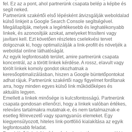
fel. Ez az a pont, ahol partnerünk csapata belép a képbe és
segít neked.
Partnerünk szakértői első lépésként átvizsgálják weboldalad
külső linkjeit a Google Search Console segítségével.
Megállapítják, melyek a legértékesebb és leghatékonyabb
linkek, és azonosítják azokat, amelyeket frissíteni vagy
javítani kell. Ezt követően részletes cselekvési tervet
dolgoznak ki, hogy optimalizálják a link-profilt és növeljék a
weboldal online láthatóságát.
Az egyik legfontosabb terület, amire partnerünk csapata
koncentrál, az a törött linkek kérdése. A rossz, elavult vagy
törölt linkek komoly gondot okozhatnak a
keresőoptimalizálásban, hiszen a Google büntetőpontokat
adhat rájuk. Partnerünk szakértői nagy figyelmet fordítanak
arra, hogy minden egyes külső link működőképes és
aktuális legyen.
Emellett a linkek minősége is kulcsfontosságú. Partnerünk
csapata gondosan ellenőrzi, hogy a linkek valóban értékes,
releváns tartalmakra mutatnak-e, és nem tartalmaznak-e
esetleg félrevezető vagy spamgyanús elemeket. Egy
kiegyensúlyozott, hiteles link-portfólió kialakítása az egyik
legfontosabb feladat.