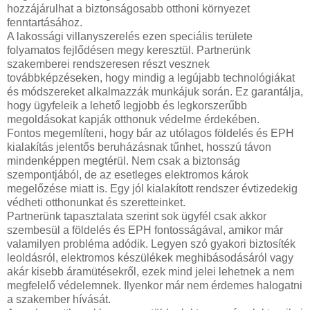
hozzájárulhat a biztonságosabb otthoni környezet
fenntartásához.
A lakossági villanyszerelés ezen speciális területe
folyamatos fejlődésen megy keresztül. Partnerünk
szakemberei rendszeresen részt vesznek
továbbképzéseken, hogy mindig a legújabb technológiákat
és módszereket alkalmazzák munkájuk során. Ez garantálja,
hogy ügyfeleik a lehető legjobb és legkorszerűbb
megoldásokat kapják otthonuk védelme érdekében.
Fontos megemlíteni, hogy bár az utólagos földelés és EPH
kialakítás jelentős beruházásnak tűnhet, hosszú távon
mindenképpen megtérül. Nem csak a biztonság
szempontjából, de az esetleges elektromos károk
megelőzése miatt is. Egy jól kialakított rendszer évtizedekig
védheti otthonunkat és szeretteinket.
Partnerünk tapasztalata szerint sok ügyfél csak akkor
szembesül a földelés és EPH fontosságával, amikor már
valamilyen probléma adódik. Legyen szó gyakori biztosíték
leoldásról, elektromos készülékek meghibásodásáról vagy
akár kisebb áramütésekről, ezek mind jelei lehetnek a nem
megfelelő védelemnek. Ilyenkor már nem érdemes halogatni
a szakember hívását.