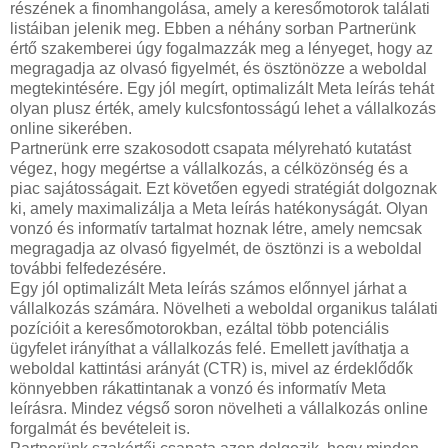
részének a finomhangolása, amely a keresőmotorok találati
listáiban jelenik meg. Ebben a néhány sorban Partnerünk
értő szakemberei úgy fogalmazzák meg a lényeget, hogy az
megragadja az olvasó figyelmét, és ösztönözze a weboldal
megtekintésére. Egy jól megírt, optimalizált Meta leírás tehát
olyan plusz érték, amely kulcsfontosságú lehet a vállalkozás
online sikerében.
Partnerünk erre szakosodott csapata mélyreható kutatást
végez, hogy megértse a vállalkozás, a célközönség és a
piac sajátosságait. Ezt követően egyedi stratégiát dolgoznak
ki, amely maximalizálja a Meta leírás hatékonyságát. Olyan
vonzó és informatív tartalmat hoznak létre, amely nemcsak
megragadja az olvasó figyelmét, de ösztönzi is a weboldal
további felfedezésére.
Egy jól optimalizált Meta leírás számos előnnyel járhat a
vállalkozás számára. Növelheti a weboldal organikus találati
pozícióit a keresőmotorokban, ezáltal több potenciális
ügyfelet irányíthat a vállalkozás felé. Emellett javíthatja a
weboldal kattintási arányát (CTR) is, mivel az érdeklődők
könnyebben rákattintanak a vonzó és informatív Meta
leírásra. Mindez végső soron növelheti a vállalkozás online
forgalmát és bevételeit is.