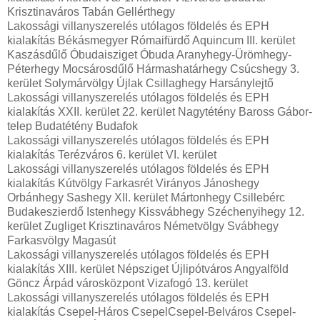
Krisztinaváros Tabán Gellérthegy
Lakossági villanyszerelés utólagos földelés és EPH
kialakítás Békásmegyer Rómaifürdő Aquincum III. kerület
Kaszásdűlő Óbudaisziget Óbuda Aranyhegy-Ürömhegy-
Péterhegy Mocsárosdűlő Hármashatárhegy Csúcshegy 3.
kerület Solymárvölgy Újlak Csillaghegy Harsánylejtő
Lakossági villanyszerelés utólagos földelés és EPH
kialakítás XXII. kerület 22. kerület Nagytétény Baross Gábor-
telep Budatétény Budafok
Lakossági villanyszerelés utólagos földelés és EPH
kialakítás Terézváros 6. kerület VI. kerület
Lakossági villanyszerelés utólagos földelés és EPH
kialakítás Kútvölgy Farkasrét Virányos Jánoshegy
Orbánhegy Sashegy XII. kerület Mártonhegy Csillebérc
Budakeszierdő Istenhegy Kissvábhegy Széchenyihegy 12.
kerület Zugliget Krisztinaváros Németvölgy Svábhegy
Farkasvölgy Magasút
Lakossági villanyszerelés utólagos földelés és EPH
kialakítás XIII. kerület Népsziget Újlipótváros Angyalföld
Göncz Árpád városközpont Vizafogó 13. kerület
Lakossági villanyszerelés utólagos földelés és EPH
kialakítás Csepel-Háros CsepelCsepel-Belváros Csepel-