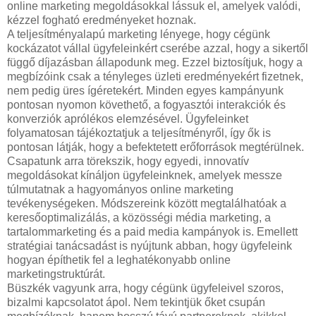
online marketing megoldásokkal lássuk el, amelyek valódi,
kézzel fogható eredményeket hoznak.
A teljesítményalapú marketing lényege, hogy cégünk
kockázatot vállal ügyfeleinkért cserébe azzal, hogy a sikertől
függő díjazásban állapodunk meg. Ezzel biztosítjuk, hogy a
megbízóink csak a tényleges üzleti eredményekért fizetnek,
nem pedig üres ígéretekért. Minden egyes kampányunk
pontosan nyomon követhető, a fogyasztói interakciók és
konverziók aprólékos elemzésével. Ügyfeleinket
folyamatosan tájékoztatjuk a teljesítményről, így ők is
pontosan látják, hogy a befektetett erőforrások megtérülnek.
Csapatunk arra törekszik, hogy egyedi, innovatív
megoldásokat kínáljon ügyfeleinknek, amelyek messze
túlmutatnak a hagyományos online marketing
tevékenységeken. Módszereink között megtalálhatóak a
keresőoptimalizálás, a közösségi média marketing, a
tartalommarketing és a paid media kampányok is. Emellett
stratégiai tanácsadást is nyújtunk abban, hogy ügyfeleink
hogyan építhetik fel a leghatékonyabb online
marketingstruktúrát.
Büszkék vagyunk arra, hogy cégünk ügyfeleivel szoros,
bizalmi kapcsolatot ápol. Nem tekintjük őket csupán