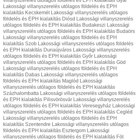
villanyszerelés utólagos földelés és EPH kialakítás Gyál
Lakossági villanyszerelés utólagos földelés és EPH
kialakítás Kecskemét Lakossági villanyszerelés utólagos
földelés és EPH kialakítás Diósd Lakossági villanyszerelés
utólagos földelés és EPH kialakítás Budakeszi Lakossági
villanyszerelés utólagos földelés és EPH kialakítás Budaörs
Lakossági villanyszerelés utólagos földelés és EPH
kialakítás Szob Lakossági villanyszerelés utólagos földelés
és EPH kialakítás Dunaújváros Lakossági villanyszerelés
utólagos földelés és EPH kialakítás Győr Lakossági
villanyszerelés utólagos földelés és EPH kialakítás Göd
Lakossági villanyszerelés utólagos földelés és EPH
kialakítás Dabas Lakossági villanyszerelés utólagos
földelés és EPH kialakítás Maglód Lakossági
villanyszerelés utólagos földelés és EPH kialakítás
Százhalombatta Lakossági villanyszerelés utólagos földelés
és EPH kialakítás Pilisvörösvár Lakossági villanyszerelés
utólagos földelés és EPH kialakítás Veresegyház Lakossági
villanyszerelés utólagos földelés és EPH kialakítás Cegléd
Lakossági villanyszerelés utólagos földelés és EPH
kialakítás Szentendre Lakossági villanyszerelés utólagos
földelés és EPH kialakítás Esztergom Lakossági
villanyszerelés utólagos földelés és EPH kialakítás Fót