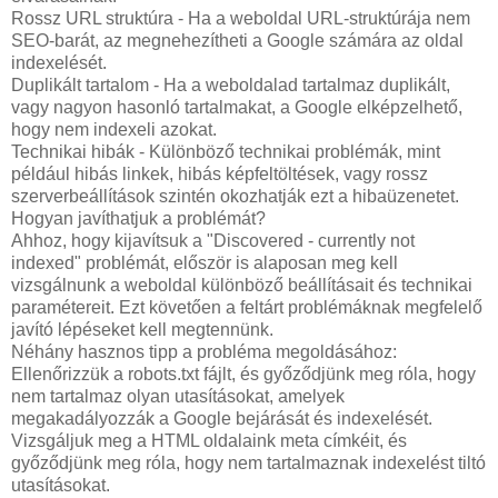
Rossz URL struktúra - Ha a weboldal URL-struktúrája nem
SEO-barát, az megnehezítheti a Google számára az oldal
indexelését.
Duplikált tartalom - Ha a weboldalad tartalmaz duplikált,
vagy nagyon hasonló tartalmakat, a Google elképzelhető,
hogy nem indexeli azokat.
Technikai hibák - Különböző technikai problémák, mint
például hibás linkek, hibás képfeltöltések, vagy rossz
szerverbeállítások szintén okozhatják ezt a hibaüzenetet.
Hogyan javíthatjuk a problémát?
Ahhoz, hogy kijavítsuk a "Discovered - currently not
indexed" problémát, először is alaposan meg kell
vizsgálnunk a weboldal különböző beállításait és technikai
paramétereit. Ezt követően a feltárt problémáknak megfelelő
javító lépéseket kell megtennünk.
Néhány hasznos tipp a probléma megoldásához:
Ellenőrizzük a robots.txt fájlt, és győződjünk meg róla, hogy
nem tartalmaz olyan utasításokat, amelyek
megakadályozzák a Google bejárását és indexelését.
Vizsgáljuk meg a HTML oldalaink meta címkéit, és
győződjünk meg róla, hogy nem tartalmaznak indexelést tiltó
utasításokat.