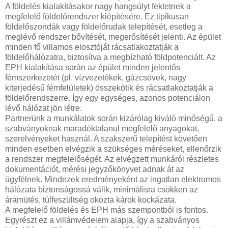
A földelés kialakításakor nagy hangsúlyt fektetnek a
megfelelő földelőrendszer kiépítésére. Ez tipikusan
földelőszondák vagy földelőrudak telepítését, esetleg a
meglévő rendszer bővítését, megerősítését jelenti. Az épület
minden fő villamos elosztóját rácsatlakoztatják a
földelőhálózatra, biztosítva a megbízható földpotenciált. Az
EPH kialakítása során az épület minden jelentős
fémszerkezetét (pl. vízvezetékek, gázcsövek, nagy
kiterjedésű fémfelületek) összekötik és rácsatlakoztatják a
földelőrendszerre. Így egy egységes, azonos potenciálon
lévő hálózat jön létre.
Partnerünk a munkálatok során kizárólag kiváló minőségű, a
szabványoknak maradéktalanul megfelelő anyagokat,
szerelvényeket használ. A szakszerű telepítést követően
minden esetben elvégzik a szükséges méréseket, ellenőrzik
a rendszer megfelelőségét. Az elvégzett munkáról részletes
dokumentációt, mérési jegyzőkönyvet adnak át az
ügyfélnek. Mindezek eredményeként az ingatlan elektromos
hálózata biztonságossá válik, minimálisra csökken az
áramütés, túlfeszültség okozta károk kockázata.
A megfelelő földelés és EPH más szempontból is fontos.
Egyrészt ez a villámvédelem alapja, így a szabványos