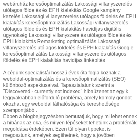
webáruház keresőoptimalizálás Lakossági villanyszerelés
utólagos földelés és EPH kialakítás Google kampány
kezelés Lakossági villanyszerelés utólagos földelés és EPH
kialakítás keresőoptimalizálás Lakossági villanyszerelés
utólagos földelés és EPH kialakítás havidíjas digitális
ügynökség Lakossági villanyszerelés utólagos földelés és
EPH kialakítás Remarketing optimalizálás Lakossági
villanyszerelés utólagos földelés és EPH kialakítás Google
keresőoptimalizálás Lakossági villanyszerelés utólagos
földelés és EPH kialakítás havidíjas linképítés
A cégünk specialistái hosszú évek óta foglalkoznak a
weboldal-optimalizálás és a keresőoptimalizálás (SEO)
különböző aspektusaival. Tapasztalatunk szerint a
"Discovered - currently not indexed" hibaüzenet az egyik
leggyakrabban előforduló probléma, amely komoly gondot
okozhat egy weboldal láthatósága és kereshetősége
szempontjából.
Ebben a blogbejegyzésben bemutatjuk, hogy mi lehet ennek
a hibának az oka, és milyen lépéseket tehetünk a problémák
megoldása érdekében. Ezen túl olyan tippeket is
megosztunk, amelyek segíthetnek, hogy a jövőben