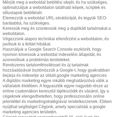
Mérjük meg a weboldal betöltési idejét, és ha szükséges,
optimalizáljuk a weboldalon található képek, scriptek és
stíluslapok betöltését.
Elemezzük a weboldal URL-struktúráját, és tegyük SEO-
barátabbá, ha szükséges.
Keressük meg és szüntessük meg a duplikált tartalmakat a
weboldalon.
Végezzünk alapos technikai ellenőrzést a weboldalon, és
javítsuk ki a feltárt hibákat.
Használjuk a Google Search Console eszközét, hogy
nyomon kövessük a weboldal indexelési állapotát, és
azonosítsuk a problémás területeket.
Rendszeres tartalomfrissítéssel és új tartalmak
hozzáadásával ösztönözzük a Google-t, hogy gyakrabban
bejárja és indexelje az oldalt.google marketing agencies
A digitális marketing egyre inkább meghatározóvá válik a
vállalatok életében. A fogyasztók egyre nagyobb része az
online csatornákon keresztül tájékozódik és vásárol, így a
cégeknek elengedhetetlen, hogy professzionális online
jelenléttel és marketingstratégiával rendelkezzenek. Ebben
nyújthat segítséget Cégünk, amely specialistái a google
marketing agencies területén.