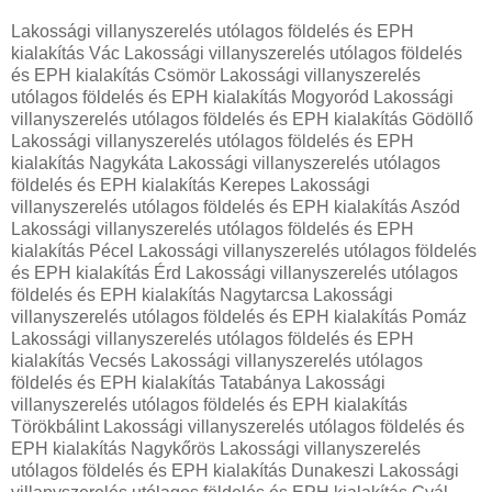
Lakossági villanyszerelés utólagos földelés és EPH
kialakítás Vác Lakossági villanyszerelés utólagos földelés
és EPH kialakítás Csömör Lakossági villanyszerelés
utólagos földelés és EPH kialakítás Mogyoród Lakossági
villanyszerelés utólagos földelés és EPH kialakítás Gödöllő
Lakossági villanyszerelés utólagos földelés és EPH
kialakítás Nagykáta Lakossági villanyszerelés utólagos
földelés és EPH kialakítás Kerepes Lakossági
villanyszerelés utólagos földelés és EPH kialakítás Aszód
Lakossági villanyszerelés utólagos földelés és EPH
kialakítás Pécel Lakossági villanyszerelés utólagos földelés
és EPH kialakítás Érd Lakossági villanyszerelés utólagos
földelés és EPH kialakítás Nagytarcsa Lakossági
villanyszerelés utólagos földelés és EPH kialakítás Pomáz
Lakossági villanyszerelés utólagos földelés és EPH
kialakítás Vecsés Lakossági villanyszerelés utólagos
földelés és EPH kialakítás Tatabánya Lakossági
villanyszerelés utólagos földelés és EPH kialakítás
Törökbálint Lakossági villanyszerelés utólagos földelés és
EPH kialakítás Nagykőrös Lakossági villanyszerelés
utólagos földelés és EPH kialakítás Dunakeszi Lakossági