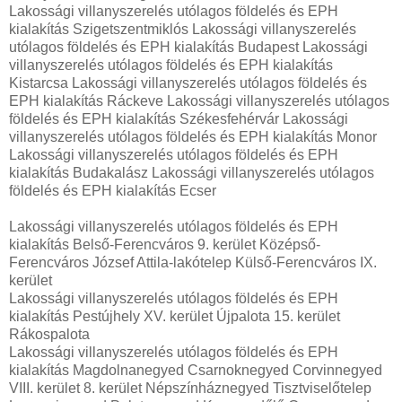
Lakossági villanyszerelés utólagos földelés és EPH
kialakítás Szigetszentmiklós Lakossági villanyszerelés
utólagos földelés és EPH kialakítás Budapest Lakossági
villanyszerelés utólagos földelés és EPH kialakítás
Kistarcsa Lakossági villanyszerelés utólagos földelés és
EPH kialakítás Ráckeve Lakossági villanyszerelés utólagos
földelés és EPH kialakítás Székesfehérvár Lakossági
villanyszerelés utólagos földelés és EPH kialakítás Monor
Lakossági villanyszerelés utólagos földelés és EPH
kialakítás Budakalász Lakossági villanyszerelés utólagos
földelés és EPH kialakítás Ecser
Lakossági villanyszerelés utólagos földelés és EPH
kialakítás Belső-Ferencváros 9. kerület Középső-
Ferencváros József Attila-lakótelep Külső-Ferencváros IX.
kerület
Lakossági villanyszerelés utólagos földelés és EPH
kialakítás Pestújhely XV. kerület Újpalota 15. kerület
Rákospalota
Lakossági villanyszerelés utólagos földelés és EPH
kialakítás Magdolnanegyed Csarnoknegyed Corvinnegyed
VIII. kerület 8. kerület Népszínháznegyed Tisztviselőtelep