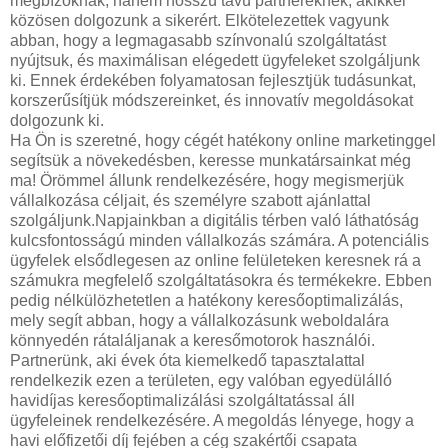
megbízóknak, hanem hosszú távú partnereknek, akikkel
közösen dolgozunk a sikerért. Elkötelezettek vagyunk
abban, hogy a legmagasabb színvonalú szolgáltatást
nyújtsuk, és maximálisan elégedett ügyfeleket szolgáljunk
ki. Ennek érdekében folyamatosan fejlesztjük tudásunkat,
korszerűsítjük módszereinket, és innovatív megoldásokat
dolgozunk ki.
Ha Ön is szeretné, hogy cégét hatékony online marketinggel
segítsük a növekedésben, keresse munkatársainkat még
ma! Örömmel állunk rendelkezésére, hogy megismerjük
vállalkozása céljait, és személyre szabott ajánlattal
szolgáljunk.Napjainkban a digitális térben való láthatóság
kulcsfontosságú minden vállalkozás számára. A potenciális
ügyfelek elsődlegesen az online felületeken keresnek rá a
számukra megfelelő szolgáltatásokra és termékekre. Ebben
pedig nélkülözhetetlen a hatékony keresőoptimalizálás,
mely segít abban, hogy a vállalkozásunk weboldalára
könnyedén rátaláljanak a keresőmotorok használói.
Partnerünk, aki évek óta kiemelkedő tapasztalattal
rendelkezik ezen a területen, egy valóban egyedülálló
havidíjas keresőoptimalizálási szolgáltatással áll
ügyfeleinek rendelkezésére. A megoldás lényege, hogy a
havi előfizetői díj fejében a cég szakértői csapata