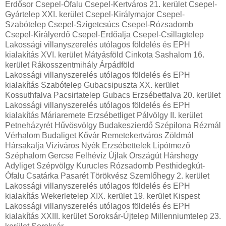
Erdősor Csepel-Ófalu Csepel-Kertváros 21. kerület Csepel-
Gyártelep XXI. kerület Csepel-Királymajor Csepel-
Szabótelep Csepel-Szigetcsúcs Csepel-Rózsadomb
Csepel-Királyerdő Csepel-Erdőalja Csepel-Csillagtelep
Lakossági villanyszerelés utólagos földelés és EPH
kialakítás XVI. kerület Mátyásföld Cinkota Sashalom 16.
kerület Rákosszentmihály Árpádföld
Lakossági villanyszerelés utólagos földelés és EPH
kialakítás Szabótelep Gubacsipuszta XX. kerület
Kossuthfalva Pacsirtatelep Gubacs Erzsébetfalva 20. kerület
Lakossági villanyszerelés utólagos földelés és EPH
kialakítás Máriaremete Erzsébetliget Pálvölgy II. kerület
Petneházyrét Hűvösvölgy Budakeszierdő Szépilona Rézmál
Vérhalom Budaliget Kővár Remetekertváros Zöldmál
Hársakalja Víziváros Nyék Erzsébettelek Lipótmező
Széphalom Gercse Felhévíz Újlak Országút Hárshegy
Adyliget Szépvölgy Kurucles Rózsadomb Pesthidegkút-
Ófalu Csatárka Pasarét Törökvész Szemlőhegy 2. kerület
Lakossági villanyszerelés utólagos földelés és EPH
kialakítás Wekerletelep XIX. kerület 19. kerület Kispest
Lakossági villanyszerelés utólagos földelés és EPH
kialakítás XXIII. kerület Soroksár-Újtelep Millenniumtelep 23.