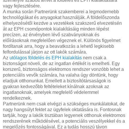
személyre szabott tervet a földelés és EPH kialakítására
vagy fejlesztésére.
A munka során Partnerünk szakemberei a legmodernebb
technológiákat és anyagokat használják. A földelőszonda
elhelyezésétől kezdve a vezetékek szakszerű elvezetésén
át az EPH csomópontok kialakításáig minden lépést
precízen, az érvényben lévő szabványoknak és
előírásoknak megfelelően végeznek el. Különös figyelmet
fordítanak arra, hogy a beavatkozás a lehető legkisebb
felfordulással járjon az ott lakók számára.
Az
utólagos földelés és EPH kialakítás
nem csak a
biztonságot növeli, de az ingatlan értékét is emelheti. Egy
korszerű, biztonságos elektromos rendszer vonzóbb lehet a
potenciális vevők számára, ha valaha úgy döntünk, hogy
eladjuk otthonunkat. Emellett a biztosítótársaságok is
gyakran kedvezőbb feltételeket kínálnak azoknak az
ingatlanoknak, amelyek megfelelő védelemmel
rendelkeznek.
Partnerünk nem csak elvégzi a szükséges munkálatokat, de
nagy hangsúlyt fektet az ügyfelek oktatására is. Fontosnak
tartják, hogy a lakók tisztában legyenek otthonuk elektromos
rendszerének működésével, a potenciális veszélyekkel és a
megelőzés fontosságával. Ez a tudás hosszú távon