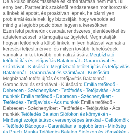
De a külső linkek frissítése és karbantartása nem merül ki
ennyiben. Partnerünk szakértői rendszeresen monitorozzák
a linkek állapotát, és proaktívan lépnek, ha bármilyen
problémát észlelnek. Így biztosítják, hogy weboldalad
mindig a legjobb pozícióban legyen a keresőkben.
Ezen felül partnerünk csapata rendszeres jelentésekkel és
adatelemzéssel is támogatja az ügyfelet. Megmutatják,
hogyan fejlődnek a külső linkek, milyen hatással vannak a
keresési teljesítményre, és milyen további lehetőségek
vannak a linkek további optimalizálására.
Megbízható
tetőfelújítás és tetőjavítás Balatonnál - Garanciával és
számlával - Külsősárd
Megbízható tetőfelújítás és tetőjavítás
Balatonnál - Garanciával és számlával - Külsősárd
Megbízható tetőfelújítás és tetőjavítás Balatonnál -
Garanciával és számlával - Külsősárd
Emília tetőfedő -
Debrecen - Széchenyikert - Tetőfedés - Tetőjavítás - Ács
munkák
Emília tetőfedő - Debrecen - Széchenyikert -
Tetőfedés - Tetőjavítás - Ács munkák
Emília tetőfedő -
Debrecen - Széchenyikert - Tetőfedés - Tetőjavítás - Ács
munkák
Tetőfedés Balaton Siófokon és környékén -
Minőségi szolgáltatások versenyképes árakkal - Celldömölk
- Tetőfedő Bádogos - Garantáltan a legjobb áron - Minőség
és Precíz Munka
Tetőfedés Balaton Siófokon és környékén -