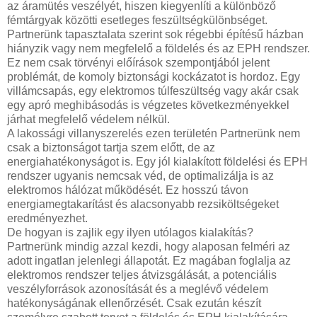
az áramütés veszélyét, hiszen kiegyenlíti a különböző
fémtárgyak közötti esetleges feszültségkülönbséget.
Partnerünk tapasztalata szerint sok régebbi építésű házban
hiányzik vagy nem megfelelő a földelés és az EPH rendszer.
Ez nem csak törvényi előírások szempontjából jelent
problémát, de komoly biztonsági kockázatot is hordoz. Egy
villámcsapás, egy elektromos túlfeszültség vagy akár csak
egy apró meghibásodás is végzetes következményekkel
járhat megfelelő védelem nélkül.
A lakossági villanyszerelés ezen területén Partnerünk nem
csak a biztonságot tartja szem előtt, de az
energiahatékonyságot is. Egy jól kialakított földelési és EPH
rendszer ugyanis nemcsak véd, de optimalizálja is az
elektromos hálózat működését. Ez hosszú távon
energiamegtakarítást és alacsonyabb rezsiköltségeket
eredményezhet.
De hogyan is zajlik egy ilyen utólagos kialakítás?
Partnerünk mindig azzal kezdi, hogy alaposan felméri az
adott ingatlan jelenlegi állapotát. Ez magában foglalja az
elektromos rendszer teljes átvizsgálását, a potenciális
veszélyforrások azonosítását és a meglévő védelem
hatékonyságának ellenőrzését. Csak ezután készít