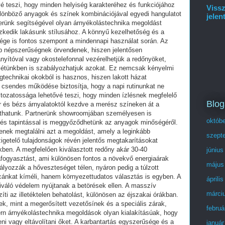
é teszi, hogy minden helyiség karakteréhez és funkciójához
Vissz
ülönböző anyagok és színek kombinációjával egyedi hangulatot
jelen
rünk segítségével olyan árnyékolástechnika megoldást
szkedik lakásunk stílusához. A könnyű kezelhetőség és a
űsége is fontos szempont a mindennapi használat során. Az
b népszerűségnek örvendenek, hiszen jelentősen
yítóval vagy okostelefonnal vezérelhetjük a redőnyöket,
vollétünkben is szabályozhatjuk azokat. Ez nemcsak kényelmi
technikai okokból is hasznos, hiszen lakott házat
k csendes működése biztosítja, hogy a napi rutinunkat ne
ltozatossága lehetővé teszi, hogy minden ízlésnek megfelelő
Blog
ér és bézs árnyalatoktól kezdve a merész színeken át a
zthatunk. Partnerünk showroomjában személyesen is
októb
 és tapintással is meggyőződhetünk az anyagok minőségéről.
enek megtalálni azt a megoldást, amely a leginkább
szept
zigetelő tulajdonságok révén jelentős megtakarításokat
ekben. A megfelelően kiválasztott redőny akár 30-40
június
afogyasztást, ami különösen fontos a növekvő energiaárak
május
ályozzák a hőveszteséget télen, nyáron pedig a túlzott
ánkat kíméli, hanem környezettudatos választás is egyben. A
áprili
iváló védelem nyújtanak a betörések ellen. A masszív
márci
ti az illetéktelen behatolást, különösen az éjszakai órákban.
mek, mint a megerősített vezetősínek és a speciális zárak,
februá
ern árnyékolástechnika megoldások olyan kialakításúak, hogy
eni vagy eltávolítani őket. A karbantartás egyszerűsége és a
január