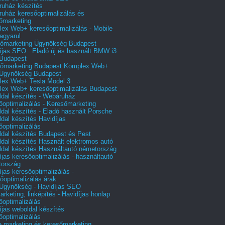
uház készítés
uház keresőoptimalizálás és
őmarketing
ex Web+ keresőoptimalizálás - Mobile
agyarul
őmarketing Ügynökség Budapest
íjas SEO : Eladó új és használt BMW i3
Budapest
őmarketing Budapest Komplex Web+
Ügynökség Budapest
ex Web+ Tesla Model 3
ex Web+ keresőoptimalizálás Budapest
dal készítés - Webáruház
őoptimalizálás - Keresőmarketing
dal készítés - Eladó használt Porsche
dal készítés Havidíjas
őoptimalizálás
dal készítés Budapest és Pest
dal készítés Használt elektromos autó
dal készítés Használtautó németország
íjas keresőoptimalizálás - használtautó
tország
íjas keresőoptimalizálás -
őoptimalizálás árak
gynökség - Havidíjas SEO
arketing, linképítés - Havidíjas honlap
őoptimalizálás
íjas weboldal készítés
őoptimalizálás
e marketing és keresőmarketing