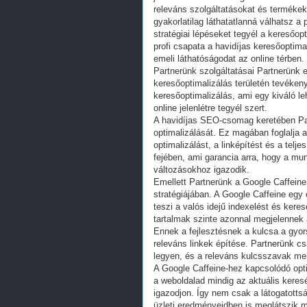
releváns szolgáltatásokat és terméke
gyakorlatilag láthatatlanná válhatsz a 
stratégiai lépéseket tegyél a keresőop
profi csapata a havidíjas keresőoptima
emeli láthatóságodat az online térben.
Partnerünk szolgáltatásai Partnerünk 
keresőoptimalizálás területén tevéken
keresőoptimalizálás, ami egy kiváló l
online jelenlétre tegyél szert.
A havidíjas SEO-csomag keretében Par
optimalizálását. Ez magában foglalja 
optimalizálást, a linképítést és a telj
fejében, ami garancia arra, hogy a mu
változásokhoz igazodik.
Emellett Partnerünk a Google Caffeine 
stratégiájában. A Google Caffeine egy 
teszi a valós idejű indexelést és keres
tartalmak szinte azonnal megjelennek a
Ennek a fejlesztésnek a kulcsa a gyor
releváns linkek építése. Partnerünk c
legyen, és a releváns kulcsszavak ment
A Google Caffeine-hez kapcsolódó opti
a weboldalad mindig az aktuális keres
igazodjon. Így nem csak a látogatottsá
üzleti eredményeidben is meglátszik m