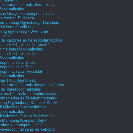
őmarketing
dal keresőoptimalizálás - Honlap
őoptimalizálás
íjas Google keresőoptimalizálás
pkészítés Budapest
őmarketing Ügynökség - Havidíjas
dal keresőmarketing
ting ügynökség - Dwell time
alizálás
dal készítés és keresőoptimalizálás
 time SEO : weboldal készítés
 time keresőoptimalizálás
 time SEO : weboldal
őoptimalizálás
őoptimalizálás Buda -
őoptimalizálás Pest
őoptimalizálás, weboldal
őoptimalizálás
íjas PPC Ügynökség
dal keresőoptimalizálás és linképítés
dal keresőoptimalizálás
pkészítés és keresőoptimalizálás
őmarketing és Tartalommarketing
eting Ügyönökség Komplex Web+
i fejlesztésű webáruház és
őoptimalizálás
i fejlesztésű weboldal készítés
e Marketing Komplex Web+
uház keresőoptimalizálás
 keresőoptimalizálás és weboldal