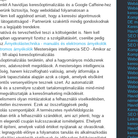
Webár
enlét A havidíjas keresőoptimalizálás és a Google Caffeine-hez
Webár
erünk biztosítja, hogy weboldalad folyamatosan a
keres
em kell aggódnod amiatt, hogy a keresési algoritmusok
Kompl
a látogatottságod - Partnerünk szakértői mindig gondoskodnak
DE m
Keres
n a legújabb trendekre.
Havid
atóvá és tervezhetővé teszi a költségeidet is. Nem kell
SEO 
pban ugyanannyit fizetsz a szolgáltatásért, cserébe pedig
Keres
sz.
Árnyékolástechnika - manuális és elektromos árnyékolók
SEO 
ktromos árnyékolók
Mesterséges intelligencia SEO - Amikor az
Kompl
Kompl
l: MI-alapú keresőoptimalizálás
Webol
esőoptimalizálás területén, ahol a hagyományos módszerek
keres
gens, adatvezérelt megoldások. A mesterséges intelligencia
Webol
ség, hanem kézzelfogható valóság, amely átformálja a
Webol
erünk tapasztalatai alapján azok a cégek, amelyek elsőként
keres
Webol
lentős versenyelőnyre tesznek szert. Az automatizált
Webol
k és a személyre szabott tartalomoptimalizálás mind-mind
Webol
megváltoztatják a keresőmarketing működését.
Havid
elismerni olyan mintázatokat a felhasználói viselkedésben,
néme
tetlen észrevenni. Ezek az összefüggések pedig
Havid
Keres
olás szempontjából. A természetes nyelvfeldolgozás
SEO Ü
ban értik a felhasználói szándékot, ami azt jelenti, hogy a
Linkm
em elegendő csupán kulcsszavakat ismételgetni. Ehelyett
keres
l építeni, amelyek valódi értéket nyújtanak az olvasóknak.
Havid
k legnagyobb előnye a folyamatos tanulás és alkalmazkodás
keres
Onlin
zálási stratégiák statikusak és időszakos felülvizsgálatot