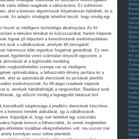
Webol
rek valós időben reagálnak a változásokra. Ez különösen
Keres
en, ahol a keresési algoritmusok folyamatosan fejlődnek, és a
Keres
oznak. Az adaptív stratégiák lehetővé teszik, hogy mindig egy
marke
Havid
Webol
st hozott az intelligens technológia alkalmazása. Az AI-
Marke
sítani a releváns témákat és kulcsszavakat, hanem képesek
Webol
almak fognak jól teljesíteni a keresőmotorok eredményoldalain.
Keres
erint azok a vállalkozások, amelyek MI-támogatott
Ügyn
osan háromszor több organikus forgalmat generálnak. Ez nem
Keres
Arcul
épesek figyelembe venni számtalan tényezőt egyszerre, a
Webár
 aktivitásán át a legfrissebb trendekig.
Onlin
intén megkerülhetetlen szerepe van az intelligens
Keres
nek optimalizálása, a felhasználói élmény javítása és a
Ügyn
etek, ahol az automatizált elemzések és javítások jelentős
Webol
keres
kedést eredményeznek. Az MI-alapú crawlerek képesek
Webol
kat is, amelyek hátráltathatják a rangsorolást. Ráadásul ezek
marke
lállítanak, így először mindig a legnagyobb hatással bíró
Webol
Keres
k kiemelkedő tulajdonsága a prediktív elemzések készítése.
Keres
keres
i a keresési trendek alakulását, így a vállalkozások
Webol
sokra. Képzeljük el, hogy már hetekkel egy szezonális
keres
vakra fognak keresni a felhasználók, és ennek megfelelően
Keres
ajta előrelátás korábban elképzelhetetlen volt, ma viszont már
Keres
 amely komolyan veszi online jelenlétét.
Webol