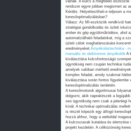
válnak. A kulcs a megfelelő eszközök
rendszer egyre jobban megismeri az ad
Kérdés: Helyettesítheti-e teljesen a m
keresőoptimalizálásban?
Válasz: Az MI-eszközök rendkívül haté
stratégiai gondolkodás és üzleti intuíc
ember és gép együttműködése, ahol az
automatizálható feladatokat, míg a sza
üzleti célok meghatározására koncentr
eredményeket.
Árnyékolástechnika - m
manuális és elektromos árnyékolók
A k
kiválasztása kulcsfontosságú szerepet
ügynökség nem csupán technikai tudás
amelyek valóban mérhető eredményeke
komplex feladat, amely szakmai háttere
kiválasztása során fontos figyelembe
keresőoptimalizálás területén.
A keresőmotorok algoritmusai folyama
dolgozni, akik naprakészek a legújab
seo ügynökség nem csak a jelenlegi he
kínál. A technikai optimalizálás mellet
is részét képezik egy átfogó keresőop
hozzá ahhoz, hogy a weboldal magasabb
A kulcsszavak kutatása és elemzése a
projekt kezdetén. A célközönség keres