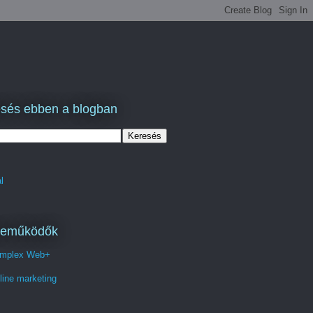
sés ebben a blogban
l
reműködők
mplex Web+
line marketing