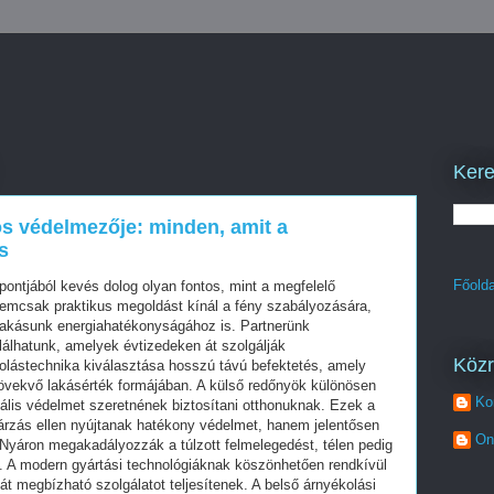
Kere
os védelmezője: minden, amit a
s
Főolda
ntjából kevés dolog olyan fontos, mint a megfelelő
nemcsak praktikus megoldást kínál a fény szabályozására,
lakásunk energiahatékonyságához is. Partnerünk
álhatunk, amelyek évtizedeken át szolgálják
Köz
olástechnika kiválasztása hosszú távú befektetés, amely
övekvő lakásérték formájában. A külső redőnyök különösen
Ko
lis védelmet szeretnének biztosítani otthonuknak. Ezek a
rzás ellen nyújtanak hatékony védelmet, hanem jelentősen
On
. Nyáron megakadályozzák a túlzott felmelegedést, télen pedig
k. A modern gyártási technológiáknak köszönhetően rendkívül
 át megbízható szolgálatot teljesítenek. A belső árnyékolási