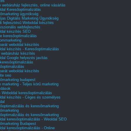
tés
e webáruház fejlesztés, online vásárlás
dal Keresőoptimalizálás
őmarketing ügynökség
íjas Digitális Marketing Ügynökség
i fejlesztésű Weboldal készítés
sszionális webfejlesztés
dal készítés SEO
e keresőoptimalizálás
lommarketing
barát weboldal készítés
dal készítés - Keresőoptimalizálás
 webáruház készítés
dal Google helyezés javítás
 keresőoptimalizálás
őoptimalizálás
barát weboldal készítés
te seo
őmarketing budapest
e marketing - Teljes körű marketing
ldások
 Weboldal keresőoptimalizálás
dal készítés - Céges és személyes
dal
őoptimalizálás és keresőmarketing
őmarketing
őoptimalizálás és keresőmarketing
dal keresőoptimalizálás - Weoldal SEO
őmarketing Budapest
dal keresőoptimalizálás - Online