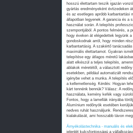
hosszú élettartam teszik igazán vonz
gyártás eredményeként évtizedeken á
és az esetleges apróbb karbantartási 
állapotban legyenek. A garancia és a 
használat során. A telepítés professz
szempontjából. A pontos felmérés, a p
hogy éveken át elégedettek legyünk a
gondoskodnak arról, hogy minden részle
karbantartásig. A szakértő tanácsadás 
maximális élettartamot. Gyakran ismét
telepítése egy átlagos méretű lakásba
alatt elkészül a teljes telepítés, ame
ablakok méretétől, a választott redőny
esetekben, például automatizált rendsz
igénybe vehet a munka. A telepítés el
a kellemetlenség. Kérdés: Hogyan lehe
kárt tennénk bennük? Válasz: A redőny
használata, kemény kefék vagy súroló
Fontos, hogy a lamellák irányába töröl
Alumínium redőnyök esetében kerüljük 
nedves ruhát használjunk. Rendszeres
kialakulását, ami hosszabb távon megk
Árnyékolástechnika - manuális és ele
jelenlét kulcsfontosságú a vállalkozá