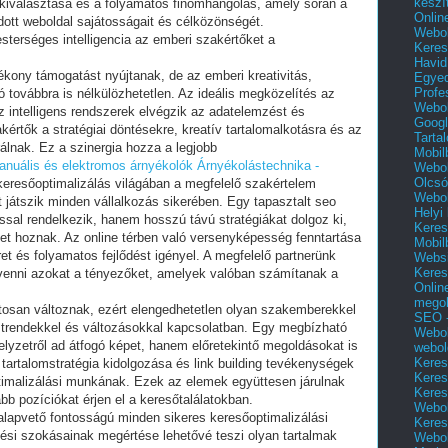
készí
 kiválasztása és a folyamatos finomhangolás, amely során a
Onlin
ott weboldal sajátosságait és célközönségét.
Webol
esterséges intelligencia az emberi szakértőket a
Keres
Havid
kony támogatást nyújtanak, de az emberi kreativitás,
Egyed
Profe
ió továbbra is nélkülözhetetlen. Az ideális megközelítés az
Webol
 intelligens rendszerek elvégzik az adatelemzést és
Googl
kértők a stratégiai döntésekre, kreatív tartalomalkotásra és az
Tarta
álnak. Ez a szinergia hozza a legjobb
Mobil
anuális és elektromos árnyékolók
Árnyékolástechnika -
Webol
Olcsó
eresőoptimalizálás világában a megfelelő szakértelem
Webol
 játszik minden vállalkozás sikerében. Egy tapasztalt seo
Helyi
sal rendelkezik, hanem hosszú távú stratégiákat dolgoz ki,
Keres
t hoznak. Az online térben való versenyképesség fenntartása
Mobil
t és folyamatos fejlődést igényel. A megfelelő partnerünk
Websi
Keres
 venni azokat a tényezőket, amelyek valóban számítanak a
Onlin
mego
tosan változnak, ezért elengedhetetlen olyan szakemberekkel
SEO -
b trendekkel és változásokkal kapcsolatban. Egy megbízható
Webol
lyzetről ad átfogó képet, hanem előretekintő megoldásokat is
webol
Keres
t tartalomstratégia kidolgozása és link building tevékenységek
Keres
timalizálási munkának. Ezek az elemek együttesen járulnak
Keres
 pozíciókat érjen el a keresőtalálatokban.
Webol
lapvető fontosságú minden sikeres keresőoptimalizálási
Keres
ési szokásainak megértése lehetővé teszi olyan tartalmak
Webol