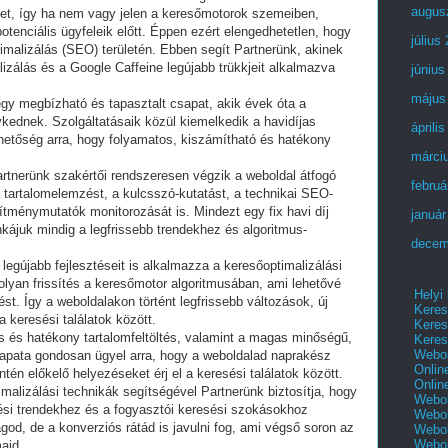
augus
ket, így ha nem vagy jelen a keresőmotorok szemeiben,
potenciális ügyfeleik előtt. Éppen ezért elengedhetetlen, hogy
július
timalizálás (SEO) területén. Ebben segít Partnerünk, akinek
lizálás és a Google Caffeine legújabb trükkjeit alkalmazva
június
május
egy megbízható és tapasztalt csapat, akik évek óta a
ykednek. Szolgáltatásaik közül kiemelkedik a havidíjas
áprili
ehetőség arra, hogy folyamatos, kiszámítható és hatékony
márci
tnerünk szakértői rendszeresen végzik a weboldal átfogó
februá
a tartalomelemzést, a kulcsszó-kutatást, a technikai SEO-
esítménymutatók monitorozását is. Mindezt egy fix havi díj
január
nkájuk mindig a legfrissebb trendekhez és algoritmus-
decem
legújabb fejlesztéseit is alkalmazza a keresőoptimalizálási
olyan frissítés a keresőmotor algoritmusában, ami lehetővé
Helyi
ést. Így a weboldalakon történt legfrissebb változások, új
Keres
 keresési találatok között.
Keres
s és hatékony tartalomfeltöltés, valamint a magas minőségű,
Keres
Webol
sapata gondosan ügyel arra, hogy a weboldalad naprakész
Onlin
én előkelő helyezéseket érj el a keresési találatok között.
Onlin
malizálási technikák segítségével Partnerünk biztosítja, hogy
Webol
ési trendekhez és a fogyasztói keresési szokásokhoz
Webol
god, de a konverziós rátád is javulni fog, ami végső soron az
Webol
Webo
ajd.