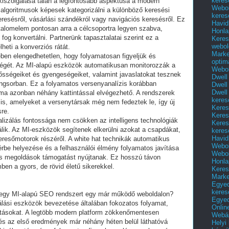
keres
kiszolgálása talán a legfontosabb aspektusa a modern
Webol
s algoritmusok képesek kategorizálni a különböző keresési
keres
resésről, vásárlási szándékról vagy navigációs keresésről. Ez
Havid
talomelem pontosan arra a célcsoportra legyen szabva,
Honla
og konvertálni. Partnerünk tapasztalatai szerint ez a
Keres
webol
heti a konverziós rátát.
Marke
en elengedhetetlen, hogy folyamatosan figyeljük és
optim
égét. Az MI-alapú eszközök automatikusan monitorozzák a
Webol
ősségeiket és gyengeségeiket, valamint javaslatokat tesznek
Dwell
angsorban. Ez a folyamatos versenyanalízis korábban
Dwell
Dwell
 ma azonban néhány kattintással elvégezhető. A rendszerek
keres
is, amelyeket a versenytársak még nem fedeztek le, így új
Keres
re.
Keres
alizálás fontossága nem csökken az intelligens technológiák
Keres
álik. Az MI-eszközök segítenek elkerülni azokat a csapdákat,
keres
Havid
resőmotorok részéről. A white hat technikák automatikus
Webol
érbe helyezése és a felhasználói élmény folyamatos javítása
Webol
gens megoldások támogatást nyújtanak. Ez hosszú távon
Honla
ben a gyors, de rövid életű sikerekkel.
Keres
Mark
Egyed
keres
i egy MI-alapú SEO rendszert egy már működő weboldalon?
Egyed
zálási eszközök bevezetése általában fokozatos folyamat,
Onlin
atásokat. A legtöbb modern platform zökkenőmentesen
Webár
 és az első eredmények már néhány héten belül láthatóvá
Helyi