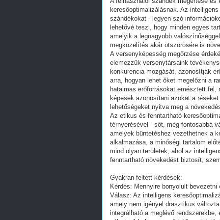
A felhasználói szándék megértése és 
keresőoptimalizálásnak. Az intelligen
szándékokat - legyen szó információke
lehetővé teszi, hogy minden egyes tar
amelyik a legnagyobb valószínűséggel f
megközelítés akár ötszörösére is növel
A versenyképesség megőrzése érdekéb
elemezzük versenytársaink tevékenys
konkurencia mozgását, azonosítják er
arra, hogyan lehet őket megelőzni a r
hatalmas erőforrásokat emésztett fel,
képesek azonosítani azokat a réseket 
lehetőségeket nyitva meg a növekedés
Az etikus és fenntartható keresőoptim
térnyerésével - sőt, még fontosabbá v
amelyek büntetéshez vezethetnek a ke
alkalmazása, a minőségi tartalom előt
mind olyan területek, ahol az intelli
fenntartható növekedést biztosít, szem
Gyakran feltett kérdések:
Kérdés: Mennyire bonyolult bevezetn
Válasz: Az intelligens keresőoptimali
amely nem igényel drasztikus változt
integrálható a meglévő rendszerekbe,