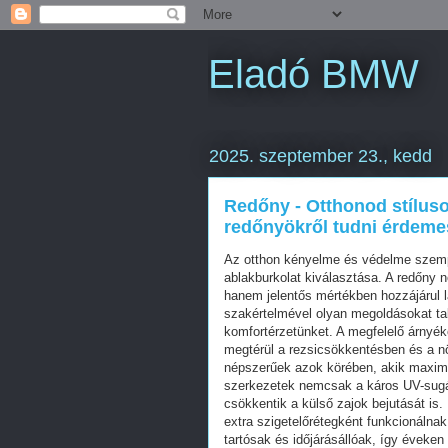
Eladó BMW
2025. szeptember 23., kedd
Redőny - Otthonod stílus
redőnyökről tudni érdeme
Az otthon kényelme és védelme szempo
ablakburkolat kiválasztása. A redőny 
hanem jelentős mértékben hozzájárul 
szakértelmével olyan megoldásokat tal
komfortérzetünket. A megfelelő árnyék
megtérül a rezsicsökkentésben és a n
népszerűek azok körében, akik maximá
szerkezetek nemcsak a káros UV-sugá
csökkentik a külső zajok bejutását is
extra szigetelőrétegként funkcionálna
tartósak és időjárásállóak, így éveken