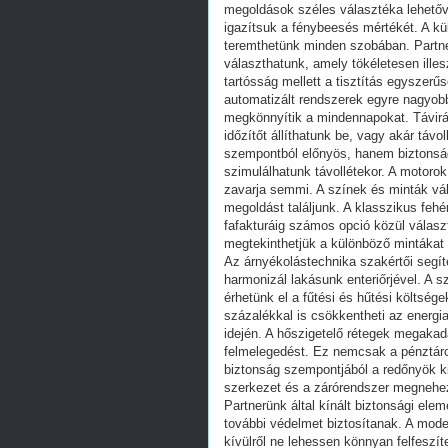
megoldások széles választéka lehetőv
igazítsuk a fénybeesés mértékét. A k
teremthetünk minden szobában. Partne
választhatunk, amely tökéletesen ille
tartósság mellett a tisztítás egyszer
automatizált rendszerek egyre nagyob
megkönnyítik a mindennapokat. Távirán
időzítőt állíthatunk be, vagy akár tá
szempontból előnyös, hanem biztonság
szimulálhatunk távollétekor. A motoro
zavarja semmi. A színek és minták vá
megoldást találjunk. A klasszikus feh
fafakturáig számos opció közül válas
megtekinthetjük a különböző mintákat
Az árnyékolástechnika szakértői segít
harmonizál lakásunk enteriőrjével. A s
érhetünk el a fűtési és hűtési költség
százalékkal is csökkentheti az energi
idején. A hőszigetelő rétegek megakad
felmelegedést. Ez nemcsak a pénztárc
biztonság szempontjából a redőnyök k
szerkezet és a zárórendszer megnehezí
Partnerünk által kínált biztonsági ele
további védelmet biztosítanak. A mod
kívülről ne lehessen könnyan felfeszít