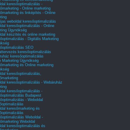
dal keresőoptimalizálás -
őmarketing - Online marketing
őmarketing és linképítés - Online
ting
íjas weboldal keresőoptimalizálás
dal keresőoptimalizálás - Online
ting Ügynökség
dal készítés és online marketing
őoptimalizálás - Digitális Marketing
ökség
őoptimalizálás SEO
attervezés keresőoptimalizálás
uház keresőoptimalizálás
e Marketing Ügynökség
őmarketing és Online marketing
ökség
dal keresőoptimalizálás,
őmarketing
dal keresőoptimalizálás - Webáruház
ting
dal keresőoptimalizálás -
őoptimalizálás Budapest
őoptimalizálás - Weboldal
őoptimalizálás
dal keresőmarketing és
őoptimalizálás
őoptimalizálás Weboldal -
őmarketing Weboldal
dal keresőoptimalizálás és