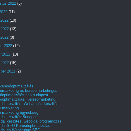
ztus 2022
(5)
 2022
(11)
 2022
(10)
 2022
(13)
s 2022
(8)
us 2022
(12)
r 2022
(10)
 2022
(15)
ber 2021
(2)
 keresőoptimalizálás
őmarketing és keresőmarketinges
őoptimalizálás seo budapest
őoptimalizálás, Keresőmarketing,
dal készítés, Webáruház készítés
e marketing
e marketing ügynökség
dal készítés Budapest
dal készítés, weboldal programozás
dal SEO Keresőoptimalizálás
ldal és Webáruház SEO