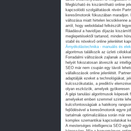
Megbízható és kiszámítható online jel
kapcsolódó szolgáltatások révén Partn
keresőmotorok fókuszában maradjon. N
változása miatt hirtelen lecsökkenne 
arról, hogy weboldalad felkészült legye
Ráadásul a havidíjas díjazás kiszámíth
meglepetésektől tartanod, minden hóna
stabil és növekvő online jelenlétet kap
Árnyékolástechnika - manuális és ele
algoritmus találkozik az üzleti célokka
Forradalmi változások zajlanak a ker
helyét fokozatosan átveszik az intelli
SEO már nem csupán egy távoli lehető
vállalkozások online jelenlétét. Partn
adaptálják ezeket a technológiákat, je
kulcsszókutatás, a prediktív elemzése
olyan eszközök, amelyek gyökeresen 
A gépi tanulási algoritmusok képesek f
amelyeket emberi szemmel szinte lehe
kulcsfontosságúak a hatékony rangsor
fejlődésével a keresőmotorok egyre job
tartalmak optimalizálása során már n
komplex szemantikai kapcsolatokat kel
A mesterséges intelligencia SEO egyi
képessége. Míg a hagyományos optimali