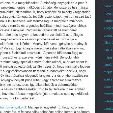
óvá ezeket a megoldásokat. A minőségi anyagok és a precíz
decem
t problémamentes működés várható. Rendszeres tisztítással
munkákkal biztosíthatjuk, hogy redőnyeink mindig kifogástalan
novem
szakszerviz támogatás további biztonságot nyújt a hosszú távú
októb
ionális kivitelezése kulcsfontosságú a megfelelő működés
recíz szerelés és a gondos beállítás mind hozzájárul ahhoz,
szept
 választásunkkal. Partnerünk tapasztalt szakemberei
t tökéletes legyen, a kezdeti konzultációtól az utólagos
augus
segít elkerülni a későbbi problémákat és biztosítja a
július
elt kérdések: Kérdés: Mennyi időt vesz igénybe a redőnyök
n? Válasz: Egy átlagos méretű lakásban általában egy nap
június
nnyiben 4-6 ablakról beszélünk. A pontos időtartam függ az
 típusától és a szerelési körülményektől. Bonyolultabb
május
ereknél vagy speciális méretű ablakoknál, akár két napot is
január
őtt mindig egyeztetünk az ütemezésről, hogy minimális legyen
t a leghatékonyabban tisztítani a redőnyöket anélkül, hogy
május
ök tisztításához elegendő langyos víz és enyhe tisztítószer
áprili
 anyagok helyett puha ruhát vagy szivacsot alkalmazva.
jünk, ne keresztben, így elkerülhetjük a deformálódást.
decem
a savas tisztítószereket, míg fa felületeknél csak enyhén
, havi tisztítással megelőzhetjük a makacs szennyeződések
novem
önnyíti a karbantartást.
októb
ktromos árnyékolók
Manapság egyértelmű, hogy az online
szept
sok számára. A felhasználók többsége online keresi a számára