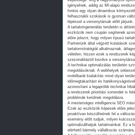
igényelnek, addig az MI-alapú rendsze
fontos egy olyan dinamikus környezetb
felhasználói szokások is gyorsan vált
lépéssel a versenytársak előtt járjunk.
A tartalomgenerálás területén is áttöré
eszközök nem csupán segítenek azono
előre jelezni, hogy milyen típusú tart
Partnerünk által végzett kutatások sz
tartalomstratégiát alkalmaznak, átlag
véletlen, hiszen ezek a rendszerek k
szezonalitástól kezdve a versenytársak
A technikai optimalizálás területén sz
megoldásoknak. A webhelyek sebességé
mobilbarát kialakítás mind olyan terül
időmegtakarítást és hatékonyságnöve
azonosítani a legapróbb technikai hibá
a rendszerek prioritási sorrendet is fe
problémák kerülnek megoldásra.
A mesterséges intelligencia SEO mási
Ezek az eszközök képesek előre jelezn
proaktívan készülhetnek fel a változá
esemény előtt tudjuk, milyen kulcssza
optimalizálhatjuk tartalmainkat. Ez a f
elérhető bármely vállalkozás számára,