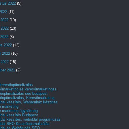
ztus 2022
(5)
 2022
(11)
 2022
(10)
 2022
(13)
s 2022
(8)
us 2022
(12)
r 2022
(10)
 2022
(15)
ber 2021
(2)
 keresőoptimalizálás
őmarketing és keresőmarketinges
őoptimalizálás seo budapest
őoptimalizálás, Keresőmarketing,
dal készítés, Webáruház készítés
e marketing
e marketing ügynökség
dal készítés Budapest
dal készítés, weboldal programozás
dal SEO Keresőoptimalizálás
ldal és Webáruház SEO