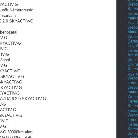
Webol
KYACTIV-G
Keres
utók Németország
Keres
ásárlása
marke
A 6 2.0 SKYACTIV-G
Havid
Webol
Marke
ehozatal‎
Webol
IV-G
Keres
 SKYACTIV-G
Ügyn
IV-G
Keres
TIV-G
Arcul
Webár
ágból
Onlin
IV-G
Keres
 SKYACTIV-G
Ügyn
.0 SKYACTIV-G
Webol
 SKYACTIV-G
keres
Webol
 SKYACTIV-G
marke
SKYACTIV-G
Webol
 MAZDA 6 2.0 SKYACTIV-G
Keres
V-G
Keres
YACTIV-G
keres
Webol
0 SKYACTIV-G
keres
TIV-G
Keres
IV-G
Keres
V-G 50000km alatt
Webol
-G 50000km alatt