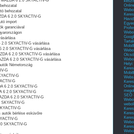
ól MAZDA 6 2.0 SKYACTIV-G
készí
Onlin
behozatal
Webol
tó behozatal
Keres
MAZDA 6 2.0 SKYACTIV-G
Havid
tó import
Egyed
k garanciával
Profe
Webol
arországon‎
Googl
ásárlása
Tarta
6 2.0 SKYACTIV-G vásárlása
Mobil
6 2.0 SKYACTIV-G vásárlása
Webol
AZDA 6 2.0 SKYACTIV-G vásárlása
Olcsó
Webol
MAZDA 6 2.0 SKYACTIV-G vásárlása
Helyi
utók Németország
Keres
IV-G
Mobil
SKYACTIV-G
Websi
YACTIV-G
Keres
Onlin
DA 6 2.0 SKYACTIV-G
mego
DA 6 2.0 SKYACTIV-G
SEO -
 MAZDA 6 2.0 SKYACTIV-G
Webol
.0 SKYACTIV-G
webol
 SKYACTIV-G
Keres
Keres
autók bérlése esküvőre
Keres
KYACTIV-G
Webol
2.0 SKYACTIV-G
Keres
Webol