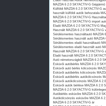
Eladó Használt Autók Németországb
MAZDA 6 2.0 SKYACTIV-G Gépjármű 
Külföldi MAZDA 6 2.0 SKYACTIV-G au
használt külföldi autók behozatala 
MAZDA 6 2.0 SKYACTIV-G Használtau
MAZDA 6 2.0 SKYACTIV-G import autó
Eladó MAZDA 6 2.0 SKYACTIV-G Magy
Használt MAZDA 6 2.0 SKYACTIV-G v
Sérülésmentes használtautó MAZDA 
Sérülésmentes használt autó MAZDA 
Sérülésmentes eladó használtautó M
Sérülésmentes eladó használt autó 
Használt MAZDA 6 2.0 SKYACTIV-G a
Eladó használt MAZDA 6 2.0 SKYACT
Autó németországból MAZDA 6 2.0 
Esküvői autóbérlés MAZDA 6 2.0 SK
Esküvői autó bérlés kölcsönzés MAZ
Esküvői autóbérlés kölcsönzés MAZ
Esküvői autóbérlés autókölcsönzés
Esküvői autókölcsönzés MAZDA 6 2
Esküvői autók bérlése MAZDA 6 2.0
MAZDA 6 2.0 SKYACTIV-G különleges 
Autóbérlés esküvőre MAZDA 6 2.0 S
Autókölcsönzés esküvőre MAZDA 6 
MAZDA 6 2.0 SKYACTIV-G ár