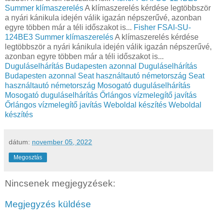
Summer klímaszerelés
A klímaszerelés kérdése legtöbbször
a nyári kánikula idején válik igazán népszerűvé, azonban
egyre többen már a téli időszakot is...
Fisher FSAI-SU-
124BE3 Summer klímaszerelés
A klímaszerelés kérdése
legtöbbször a nyári kánikula idején válik igazán népszerűvé,
azonban egyre többen már a téli időszakot is...
Duguláselhárítás Budapesten azonnal
Duguláselhárítás
Budapesten azonnal
Seat használtautó németország
Seat
használtautó németország
Mosogató duguláselhárítás
Mosogató duguláselhárítás
Őrlángos vízmelegítő javítás
Őrlángos vízmelegítő javítás
Weboldal készítés
Weboldal
készítés
dátum:
november 05, 2022
Megosztás
Nincsenek megjegyzések:
Megjegyzés küldése