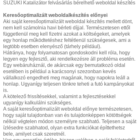
SUZUKI Katalizátor felvásárlás bérelhető weboldal készítés
Keresőoptimalizált weboldalkészítés előnyei
Aki saját keresőoptimalizált weboldal készítés mellett dönt,
nem kell számolnia havi bérleti díjjal. Természetesen ettől
függetlenül meg kell fizetni azokat a költségeket, amelyek
egy honlap működtetéshez feltétlenül szükségesek, ami a
legtöbb esetben elenyésző (tárhely például).
Hátránya, hogy folyamatosan gondoskodni kell róla, hogy
legyen egy fejlesztő, aki rendelkezésre áll probléma esetén.
Egy webáruháznál, de akárcsak egy bemutatkozó oldal
esetében is például a karácsonyi szezonban kevés
vállalkozó engedheti meg magának, hogy napokra leáll a
honlap. Ugyanígy teljesen tönkre teheti a futó kampányokat
is.
A kötelező frissítésekkel, valamint a fejlesztésekkel
ugyanígy kalkulálni szükséges.
A saját keresőoptimalizált weboldal előnye természetesen,
hogy saját tulajdonban van és tulajdonképpen kötöttségek
nélkül végtelen módon személyre szabható. Teljesen a saját
ízlésedre szabhatod, olyan extra funkciókat építtethetsz
bele, amilyet csak szeretnél.