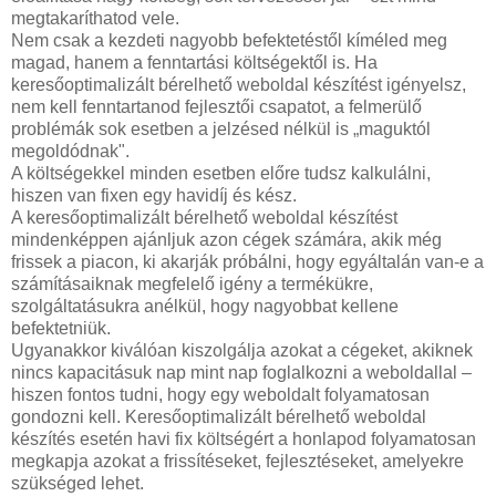
megtakaríthatod vele.
Nem csak a kezdeti nagyobb befektetéstől kíméled meg
magad, hanem a fenntartási költségektől is. Ha
keresőoptimalizált bérelhető weboldal készítést igényelsz,
nem kell fenntartanod fejlesztői csapatot, a felmerülő
problémák sok esetben a jelzésed nélkül is „maguktól
megoldódnak".
A költségekkel minden esetben előre tudsz kalkulálni,
hiszen van fixen egy havidíj és kész.
A keresőoptimalizált bérelhető weboldal készítést
mindenképpen ajánljuk azon cégek számára, akik még
frissek a piacon, ki akarják próbálni, hogy egyáltalán van-e a
számításaiknak megfelelő igény a termékükre,
szolgáltatásukra anélkül, hogy nagyobbat kellene
befektetniük.
Ugyanakkor kiválóan kiszolgálja azokat a cégeket, akiknek
nincs kapacitásuk nap mint nap foglalkozni a weboldallal –
hiszen fontos tudni, hogy egy weboldalt folyamatosan
gondozni kell. Keresőoptimalizált bérelhető weboldal
készítés esetén havi fix költségért a honlapod folyamatosan
megkapja azokat a frissítéseket, fejlesztéseket, amelyekre
szükséged lehet.