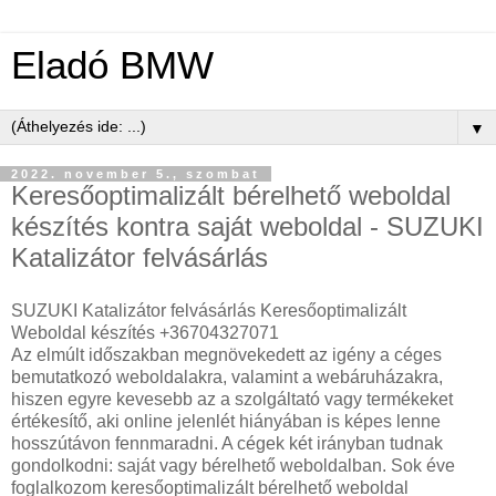
Eladó BMW
▼
2022. november 5., szombat
Keresőoptimalizált bérelhető weboldal
készítés kontra saját weboldal - SUZUKI
Katalizátor felvásárlás
SUZUKI Katalizátor felvásárlás Keresőoptimalizált
Weboldal készítés +36704327071
Az elmúlt időszakban megnövekedett az igény a céges
bemutatkozó weboldalakra, valamint a webáruházakra,
hiszen egyre kevesebb az a szolgáltató vagy termékeket
értékesítő, aki online jelenlét hiányában is képes lenne
hosszútávon fennmaradni. A cégek két irányban tudnak
gondolkodni: saját vagy bérelhető weboldalban. Sok éve
foglalkozom keresőoptimalizált bérelhető weboldal