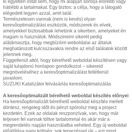
ki egyetlen listát sem, hogy mi alapján sorolja előrébb vagy
hátrébb a tartalmakat. Egy biztos: a célja, hogy a látogató
elégedett legyen azzal, amit talál.
Természetesen vannak (nem is kevés) olyan
keresőoptimalizálási eszközök, módszerek és elvek,
amelyekkel biztosabbak lehetünk a sikerben, amelyeket én
magam is használok. Módszereim sikerét pedig
alátámasztja, hogy megbízóim weboldalai az általuk
meghatározott kulcsszavakra rendre az első találatok között
jelennek meg.
Függetlenül attól, hogy bérelhető weboldal készítésen vagy
saját tulajdonú honlapon gondolkozol – sikereid
megnöveléséhez a keresőoptimalizálást feltétlenül
javaslom.
SUZUKI Katalizátor felvásárlás keresőoptimalizálás
A keresőoptimalizált bérelhető weboldal készítés előnyei
Ha keresőoptimalizált bérelhető weboldal készítés mellett
döntesz, rengeteg időt és pénzt spórolsz meg a project
kezdetén. Ezek az oldalak reszponzívak, van, hogy már
teljesen fel vannak töltve tartalommal és akár már a
megrendelés napján használatba veheted. Egy új weboldal
előállítása nagy költség, sok tervezéssel jár – ezt mind