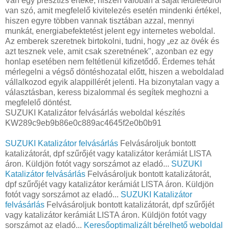
Van egy presztízs értéke, hiszen valóban a saját felületedről
van szó, amit megfelelő kivitelezés esetén mindenki értékel,
hiszen egyre többen vannak tisztában azzal, mennyi
munkát, energiabefektetést jelent egy internetes weboldal.
Az emberek szeretnek birtokolni, tudni, hogy „ez az övék és
azt tesznek vele, amit csak szeretnének", azonban ez egy
honlap esetében nem feltétlenül kifizetődő. Érdemes tehát
mérlegelni a végső döntéshozatal előtt, hiszen a weboldalad
vállalkozod egyik alappillérét jelenti. Ha bizonytalan vagy a
választásban, keress bizalommal és segítek meghozni a
megfelelő döntést.
SUZUKI Katalizátor felvásárlás weboldal készítés
KW289c9eb9b86e0c889ac4645f2e0b0b91
SUZUKI Katalizátor felvásárlás
Felvásároljuk bontott
katalizátorát, dpf szűrőjét vagy katalizátor kerámiát LISTA
áron. Küldjön fotót vagy sorszámot az eladó...
SUZUKI
Katalizátor felvásárlás
Felvásároljuk bontott katalizátorát,
dpf szűrőjét vagy katalizátor kerámiát LISTA áron. Küldjön
fotót vagy sorszámot az eladó...
SUZUKI Katalizátor
felvásárlás
Felvásároljuk bontott katalizátorát, dpf szűrőjét
vagy katalizátor kerámiát LISTA áron. Küldjön fotót vagy
sorszámot az eladó...
Keresőoptimalizált bérelhető weboldal