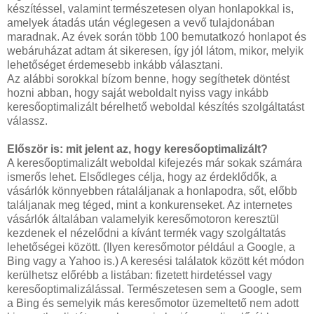
készítéssel, valamint természetesen olyan honlapokkal is,
amelyek átadás után véglegesen a vevő tulajdonában
maradnak. Az évek során több 100 bemutatkozó honlapot és
webáruházat adtam át sikeresen, így jól látom, mikor, melyik
lehetőséget érdemesebb inkább választani.
Az alábbi sorokkal bízom benne, hogy segíthetek döntést
hozni abban, hogy saját weboldalt nyiss vagy inkább
keresőoptimalizált bérelhető weboldal készítés szolgáltatást
válassz.
Először is: mit jelent az, hogy keresőoptimalizált?
A keresőoptimalizált weboldal kifejezés már sokak számára
ismerős lehet. Elsődleges célja, hogy az érdeklődők, a
vásárlók könnyebben rátaláljanak a honlapodra, sőt, előbb
találjanak meg téged, mint a konkurenseket. Az internetes
vásárlók általában valamelyik keresőmotoron keresztül
kezdenek el nézelődni a kívánt termék vagy szolgáltatás
lehetőségei között. (Ilyen keresőmotor például a Google, a
Bing vagy a Yahoo is.) A keresési találatok között két módon
kerülhetsz előrébb a listában: fizetett hirdetéssel vagy
keresőoptimalizálással. Természetesen sem a Google, sem
a Bing és semelyik más keresőmotor üzemeltető nem adott