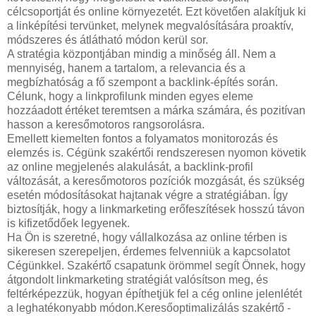
célcsoportját és online környezetét. Ezt követően alakítjuk ki
a linképítési tervünket, melynek megvalósítására proaktív,
módszeres és átlátható módon kerül sor.
A stratégia központjában mindig a minőség áll. Nem a
mennyiség, hanem a tartalom, a relevancia és a
megbízhatóság a fő szempont a backlink-építés során.
Célunk, hogy a linkprofilunk minden egyes eleme
hozzáadott értéket teremtsen a márka számára, és pozitívan
hasson a keresőmotoros rangsorolásra.
Emellett kiemelten fontos a folyamatos monitorozás és
elemzés is. Cégünk szakértői rendszeresen nyomon követik
az online megjelenés alakulását, a backlink-profil
változását, a keresőmotoros pozíciók mozgását, és szükség
esetén módosításokat hajtanak végre a stratégiában. Így
biztosítják, hogy a linkmarketing erőfeszítések hosszú távon
is kifizetődőek legyenek.
Ha Ön is szeretné, hogy vállalkozása az online térben is
sikeresen szerepeljen, érdemes felvenniük a kapcsolatot
Cégünkkel. Szakértő csapatunk örömmel segít Önnek, hogy
átgondolt linkmarketing stratégiát valósítson meg, és
feltérképezzük, hogyan építhetjük fel a cég online jelenlétét
a leghatékonyabb módon.Keresőoptimalizálás szakértő -