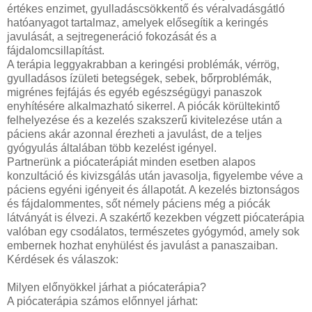
értékes enzimet, gyulladáscsökkentő és véralvadásgátló
hatóanyagot tartalmaz, amelyek elősegítik a keringés
javulását, a sejtregeneráció fokozását és a
fájdalomcsillapítást.
A terápia leggyakrabban a keringési problémák, vérrög,
gyulladásos ízületi betegségek, sebek, bőrproblémák,
migrénes fejfájás és egyéb egészségügyi panaszok
enyhítésére alkalmazható sikerrel. A piócák körültekintő
felhelyezése és a kezelés szakszerű kivitelezése után a
páciens akár azonnal érezheti a javulást, de a teljes
gyógyulás általában több kezelést igényel.
Partnerünk a piócaterápiát minden esetben alapos
konzultáció és kivizsgálás után javasolja, figyelembe véve a
páciens egyéni igényeit és állapotát. A kezelés biztonságos
és fájdalommentes, sőt némely páciens még a piócák
látványát is élvezi. A szakértő kezekben végzett piócaterápia
valóban egy csodálatos, természetes gyógymód, amely sok
embernek hozhat enyhülést és javulást a panaszaiban.
Kérdések és válaszok:
Milyen előnyökkel járhat a piócaterápia?
A piócaterápia számos előnnyel járhat: