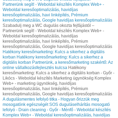
Partnerünk segít! - Weboldal készítés Komplex Web+ -
Weboldal keresőoptimalizálás, havidíjas
keresőoptimalizálás, havi linképítés, Prémium
keresőoptimalizálás, Google havidíjas keresőoptimalizálás
Szabadulj meg a WC dugulás okozta fejfájástól –
Partnerünk segít! - Weboldal készítés Komplex Web+ -
Weboldal keresőoptimalizálás, havidíjas
keresőoptimalizálás, havi linképítés, Prémium
keresőoptimalizálás, Google havidíjas keresőoptimalizálás
Hatékony keresőmarketing: Kulcs a sikerhez a digitális
korban
Hatékony keresőmarketing: Kulcs a sikerhez a
digitális korban
Partnerünk, a keresőmarketing szakértő: Az
online vállalkozásfejlesztés kulcsa
Hatékony
keresőmarketing: Kulcs a sikerhez a digitális korban - Győr -
Likócs - Weboldal készítés Marketing ügynökség Komplex
Web+ - marketing ügynökség, havidíjas
keresőoptimalizálás, havi linképítés, Prémium
keresőoptimalizálás, Google havidíjas keresőoptimalizálás
A dugulásmentes lefolyó titka - Hogyan őrizzük meg
mosogatónk egészségét
SOS duguláselhárítás mosogató
lefolyó - Drain cleaning - Győr - Ménfő - Weboldal készítés
Komplex Web+ - Weboldal keresőoptimalizálás, havidíjas