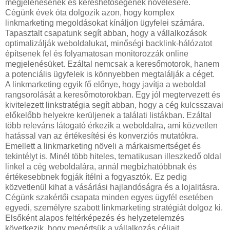
megjelenésének és kereshetőségének növelésére.
Cégünk évek óta dolgozik azon, hogy komplex
linkmarketing megoldásokat kínáljon ügyfelei számára.
Tapasztalt csapatunk segít abban, hogy a vállalkozások
optimalizálják weboldalukat, minőségi backlink-hálózatot
építsenek fel és folyamatosan monitorozzák online
megjelenésüket. Ezáltal nemcsak a keresőmotorok, hanem
a potenciális ügyfelek is könnyebben megtalálják a céget.
A linkmarketing egyik fő előnye, hogy javítja a weboldal
rangsorolását a keresőmotorokban. Egy jól megtervezett és
kivitelezett linkstratégia segít abban, hogy a cég kulcsszavai
előkelőbb helyekre kerüljenek a találati listákban. Ezáltal
több releváns látogató érkezik a weboldalra, ami közvetlen
hatással van az értékesítési és konverziós mutatókra.
Emellett a linkmarketing növeli a márkaismertséget és
tekintélyt is. Minél több hiteles, tematikusan illeszkedő oldal
linkel a cég weboldalára, annál megbízhatóbbnak és
értékesebbnek fogják ítélni a fogyasztók. Ez pedig
közvetlenül kihat a vásárlási hajlandóságra és a lojalitásra.
Cégünk szakértői csapata minden egyes ügyfél esetében
egyedi, személyre szabott linkmarketing stratégiát dolgoz ki.
Elsőként alapos feltérképezés és helyzetelemzés
következik, hogy megértsük a vállalkozás céljait,