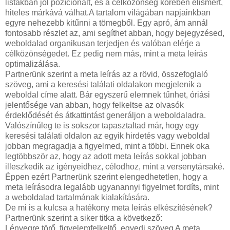
listákban jól pozícionált, és a célközönség körében elismert,
hiteles márkává válhat.A tartalom világában napjainkban
egyre nehezebb kitűnni a tömegből. Egy apró, ám annál
fontosabb részlet az, ami segíthet abban, hogy bejegyzésed,
weboldalad organikusan terjedjen és valóban elérje a
célközönségedet. Ez pedig nem más, mint a meta leírás
optimalizálása.
Partnerünk szerint a meta leírás az a rövid, összefoglaló
szöveg, ami a keresési találati oldalakon megjelenik a
weboldal címe alatt. Bár egyszerű elemnek tűnhet, óriási
jelentősége van abban, hogy felkeltse az olvasók
érdeklődését és átkattintást generáljon a weboldaladra.
Valószínűleg te is sokszor tapasztaltad már, hogy egy
keresési találati oldalon az egyik hirdetés vagy weboldal
jobban megragadja a figyelmed, mint a többi. Ennek oka
legtöbbször az, hogy az adott meta leírás sokkal jobban
illeszkedik az igényeidhez, célodhoz, mint a versenytársaké.
Éppen ezért Partnerünk szerint elengedhetetlen, hogy a
meta leírásodra legalább ugyanannyi figyelmet fordíts, mint
a weboldalad tartalmának kialakítására.
De mi is a kulcsa a hatékony meta leírás elkészítésének?
Partnerünk szerint a siker titka a következő:
Lényegre törő, figyelemfelkeltő, egyedi szöveg A meta