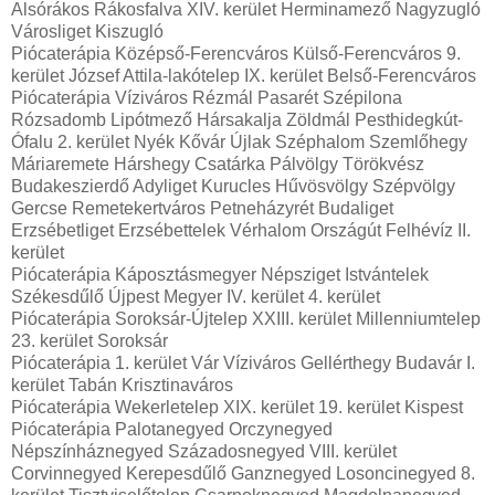
Alsórákos Rákosfalva XIV. kerület Herminamező Nagyzugló
Városliget Kiszugló
Piócaterápia Középső-Ferencváros Külső-Ferencváros 9.
kerület József Attila-lakótelep IX. kerület Belső-Ferencváros
Piócaterápia Víziváros Rézmál Pasarét Szépilona
Rózsadomb Lipótmező Hársakalja Zöldmál Pesthidegkút-
Ófalu 2. kerület Nyék Kővár Újlak Széphalom Szemlőhegy
Máriaremete Hárshegy Csatárka Pálvölgy Törökvész
Budakeszierdő Adyliget Kurucles Hűvösvölgy Szépvölgy
Gercse Remetekertváros Petneházyrét Budaliget
Erzsébetliget Erzsébettelek Vérhalom Országút Felhévíz II.
kerület
Piócaterápia Káposztásmegyer Népsziget Istvántelek
Székesdűlő Újpest Megyer IV. kerület 4. kerület
Piócaterápia Soroksár-Újtelep XXIII. kerület Millenniumtelep
23. kerület Soroksár
Piócaterápia 1. kerület Vár Víziváros Gellérthegy Budavár I.
kerület Tabán Krisztinaváros
Piócaterápia Wekerletelep XIX. kerület 19. kerület Kispest
Piócaterápia Palotanegyed Orczynegyed
Népszínháznegyed Századosnegyed VIII. kerület
Corvinnegyed Kerepesdűlő Ganznegyed Losoncinegyed 8.