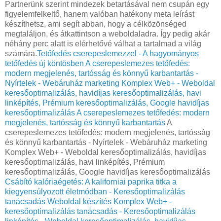
Partnerünk szerint mindezek betartásával nem csupán egy
figyelemfelkeltő, hanem valóban hatékony meta leírást
készíthetsz, ami segít abban, hogy a célközönséged
megtaláljon, és átkattintson a weboldaladra. Így pedig akár
néhány perc alatt is elérhetővé válhat a tartalmad a világ
számára.
Tetőfedés cserepeslemezzel - A hagyományos
tetőfedés új köntösben
A cserepeslemezes tetőfedés:
modern megjelenés, tartósság és könnyű karbantartás -
Nyírtelek - Webáruház marketing Komplex Web+ - Weboldal
keresőoptimalizálás, havidíjas keresőoptimalizálás, havi
linképítés, Prémium keresőoptimalizálás, Google havidíjas
keresőoptimalizálás
A cserepeslemezes tetőfedés: modern
megjelenés, tartósság és könnyű karbantartás
A
cserepeslemezes tetőfedés: modern megjelenés, tartósság
és könnyű karbantartás - Nyírtelek - Webáruház marketing
Komplex Web+ - Weboldal keresőoptimalizálás, havidíjas
keresőoptimalizálás, havi linképítés, Prémium
keresőoptimalizálás, Google havidíjas keresőoptimalizálás
Csábító kalóriaégetés: A kaliforniai paprika titka a
kiegyensúlyozott életmódban - Keresőoptimalizálás
tanácsadás Weboldal készítés Komplex Web+ -
keresőoptimalizálás tanácsadás - Keresőoptimalizálás