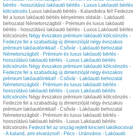
bérlés - hosszútávú lakóautó bérlés - Luxus Lakóautó bérlés
kölcsönzés
Luxus lakóautó bérlés - Kalandokra fel! Fedezze
fel a luxus lakóautó bérlés kényelmes oldalát - Lakóautó
behozatal Németországból - Prémium és luxus lakóautó
bérlés - hosszútávú lakóautó bérlés - Luxus Lakóautó bérlés
kölcsönzés
Négy évszakos prémium lakóautó kölcsönzés -
Fedezze fel a szabadság új dimenzióját négy évszakos
prémium lakóautóinkkal! - Csővár - Lakóautó behozatal
Németországból - Prémium és luxus lakóautó bérlés -
hosszútávú lakóautó bérlés - Luxus Lakóautó bérlés
kölcsönzés
Négy évszakos prémium lakóautó kölcsönzés -
Fedezze fel a szabadság új dimenzióját négy évszakos
prémium lakóautóinkkal! - Csővár - Lakóautó behozatal
Németországból - Prémium és luxus lakóautó bérlés -
hosszútávú lakóautó bérlés - Luxus Lakóautó bérlés
kölcsönzés
Négy évszakos prémium lakóautó kölcsönzés -
Fedezze fel a szabadság új dimenzióját négy évszakos
prémium lakóautóinkkal! - Csővár - Lakóautó behozatal
Németországból - Prémium és luxus lakóautó bérlés -
hosszútávú lakóautó bérlés - Luxus Lakóautó bérlés
kölcsönzés
Fedezd fel az ország rejtett kincseit lakókocsival
- A kaland, ami elvarázsol! - Pécs - Uránváros - Lakóautó