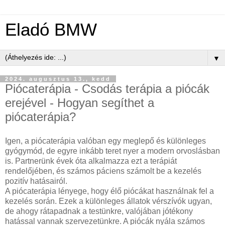
Eladó BMW
▼
2024. augusztus 13., kedd
Piócaterápia - Csodás terápia a piócák
erejével - Hogyan segíthet a
piócaterápia?
Igen, a piócaterápia valóban egy meglepő és különleges
gyógymód, de egyre inkább teret nyer a modern orvoslásban
is. Partnerünk évek óta alkalmazza ezt a terápiát
rendelőjében, és számos páciens számolt be a kezelés
pozitív hatásairól.
A piócaterápia lényege, hogy élő piócákat használnak fel a
kezelés során. Ezek a különleges állatok vérszívók ugyan,
de ahogy rátapadnak a testünkre, valójában jótékony
hatással vannak szervezetünkre. A piócák nyála számos