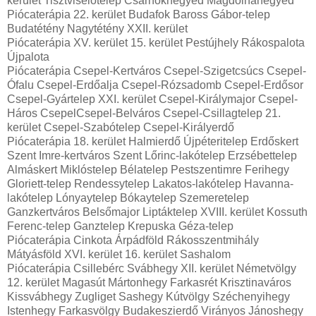
kerület Tisztviselőtelep Csarnoknegyed Magdolnanegyed
Piócaterápia 22. kerület Budafok Baross Gábor-telep
Budatétény Nagytétény XXII. kerület
Piócaterápia XV. kerület 15. kerület Pestújhely Rákospalota
Újpalota
Piócaterápia Csepel-Kertváros Csepel-Szigetcsúcs Csepel-
Ófalu Csepel-Erdőalja Csepel-Rózsadomb Csepel-Erdősor
Csepel-Gyártelep XXI. kerület Csepel-Királymajor Csepel-
Háros CsepelCsepel-Belváros Csepel-Csillagtelep 21.
kerület Csepel-Szabótelep Csepel-Királyerdő
Piócaterápia 18. kerület Halmierdő Újpéteritelep Erdőskert
Szent Imre-kertváros Szent Lőrinc-lakótelep Erzsébettelep
Almáskert Miklóstelep Bélatelep Pestszentimre Ferihegy
Gloriett-telep Rendessytelep Lakatos-lakótelep Havanna-
lakótelep Lónyaytelep Bókaytelep Szemeretelep
Ganzkertváros Belsőmajor Liptáktelep XVIII. kerület Kossuth
Ferenc-telep Ganztelep Krepuska Géza-telep
Piócaterápia Cinkota Árpádföld Rákosszentmihály
Mátyásföld XVI. kerület 16. kerület Sashalom
Piócaterápia Csillebérc Svábhegy XII. kerület Németvölgy
12. kerület Magasút Mártonhegy Farkasrét Krisztinaváros
Kissvábhegy Zugliget Sashegy Kútvölgy Széchenyihegy
Istenhegy Farkasvölgy Budakeszierdő Virányos Jánoshegy