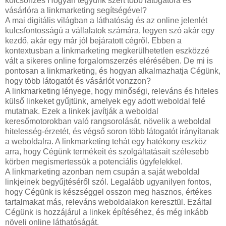
kölcsönzés Hogyan tegyünk szert több látogatóra és
vásárlóra a linkmarketing segítségével?
A mai digitális világban a láthatóság és az online jelenlét
kulcsfontosságú a vállalatok számára, legyen szó akár egy
kezdő, akár egy már jól bejáratott cégről. Ebben a
kontextusban a linkmarketing megkerülhetetlen eszközzé
vált a sikeres online forgalomszerzés elérésében. De mi is
pontosan a linkmarketing, és hogyan alkalmazhatja Cégünk,
hogy több látogatót és vásárlót vonzzon?
A linkmarketing lényege, hogy minőségi, releváns és hiteles
külső linkeket gyűjtünk, amelyek egy adott weboldal felé
mutatnak. Ezek a linkek javítják a weboldal
keresőmotorokban való rangsorolását, növelik a weboldal
hitelesség-érzetét, és végső soron több látogatót irányítanak
a weboldalra. A linkmarketing tehát egy hatékony eszköz
arra, hogy Cégünk termékeit és szolgáltatásait szélesebb
körben megismertessük a potenciális ügyfelekkel.
A linkmarketing azonban nem csupán a saját weboldal
linkjeinek begyűjtéséről szól. Legalább ugyanilyen fontos,
hogy Cégünk is készséggel osszon meg hasznos, értékes
tartalmakat más, releváns weboldalakon keresztül. Ezáltal
Cégünk is hozzájárul a linkek építéséhez, és még inkább
növeli online láthatóságát.