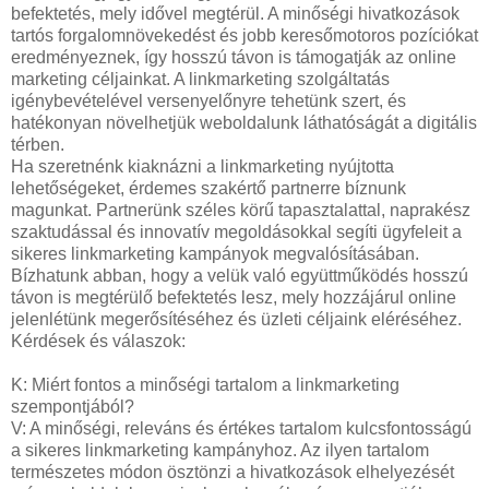
befektetés, mely idővel megtérül. A minőségi hivatkozások
tartós forgalomnövekedést és jobb keresőmotoros pozíciókat
eredményeznek, így hosszú távon is támogatják az online
marketing céljainkat. A linkmarketing szolgáltatás
igénybevételével versenyelőnyre tehetünk szert, és
hatékonyan növelhetjük weboldalunk láthatóságát a digitális
térben.
Ha szeretnénk kiaknázni a linkmarketing nyújtotta
lehetőségeket, érdemes szakértő partnerre bíznunk
magunkat. Partnerünk széles körű tapasztalattal, naprakész
szaktudással és innovatív megoldásokkal segíti ügyfeleit a
sikeres linkmarketing kampányok megvalósításában.
Bízhatunk abban, hogy a velük való együttműködés hosszú
távon is megtérülő befektetés lesz, mely hozzájárul online
jelenlétünk megerősítéséhez és üzleti céljaink eléréséhez.
Kérdések és válaszok:
K: Miért fontos a minőségi tartalom a linkmarketing
szempontjából?
V: A minőségi, releváns és értékes tartalom kulcsfontosságú
a sikeres linkmarketing kampányhoz. Az ilyen tartalom
természetes módon ösztönzi a hivatkozások elhelyezését