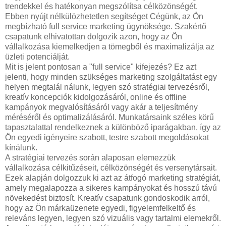
trendekkel és hatékonyan megszólítsa célközönségét.
Ebben nyújt nélkülözhetetlen segítséget Cégünk, az Ön
megbízható full service marketing ügynöksége. Szakértő
csapatunk elhivatottan dolgozik azon, hogy az Ön
vállalkozása kiemelkedjen a tömegből és maximalizálja az
üzleti potenciálját.
Mit is jelent pontosan a "full service" kifejezés? Ez azt
jelenti, hogy minden szükséges marketing szolgáltatást egy
helyen megtalál nálunk, legyen szó stratégiai tervezésről,
kreatív koncepciók kidolgozásáról, online és offline
kampányok megvalósításáról vagy akár a teljesítmény
méréséről és optimalizálásáról. Munkatársaink széles körű
tapasztalattal rendelkeznek a különböző iparágakban, így az
Ön egyedi igényeire szabott, testre szabott megoldásokat
kínálunk.
A stratégiai tervezés során alaposan elemezzük
vállalkozása célkitűzéseit, célközönségét és versenytársait.
Ezek alapján dolgozzuk ki azt az átfogó marketing stratégiát,
amely megalapozza a sikeres kampányokat és hosszú távú
növekedést biztosít. Kreatív csapatunk gondoskodik arról,
hogy az Ön márkaüzenete egyedi, figyelemfelkeltő és
releváns legyen, legyen szó vizuális vagy tartalmi elemekről.