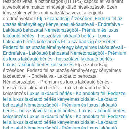
reszponzivitás, a biztonságos (HTTPS) kapcsolat, valamint
a weboldalra mutató minőségi külső hivatkozások. Ezen
tényezők együttes optimalizálása vezet a legjobb
eredményekhez.
Élj a szabadság érzésében: Fedezd fel az
utazás élményét egy kényelmes lakóautóval! - Endrefalva -
Lakóautó behozatal Németországból - Prémium és luxus
lakóautó bérlés - hosszútávú lakóautó bérlés - Luxus
Lakóautó bérlés kölcsönzés
Élj a szabadság érzésében:
Fedezd fel az utazás élményét egy kényelmes lakóautóval! -
Endrefalva - Lakóautó behozatal Németországból - Prémium
és luxus lakóautó bérlés - hosszútávú lakóautó bérlés -
Luxus Lakóautó bérlés kölcsönzés
Élj a szabadság
érzésében: Fedezd fel az utazás élményét egy kényelmes
lakóautóval! - Endrefalva - Lakóautó behozatal
Németországból - Prémium és luxus lakóautó bérlés -
hosszútávú lakóautó bérlés - Luxus Lakóautó bérlés
kölcsönzés
Luxus lakóautó bérlés - Kalandokra fel! Fedezze
fel a luxus lakóautó bérlés kényelmes oldalát - Lakóautó
behozatal Németországból - Prémium és luxus lakóautó
bérlés - hosszútávú lakóautó bérlés - Luxus Lakóautó bérlés
kölcsönzés
Luxus lakóautó bérlés - Kalandokra fel! Fedezze
fel a luxus lakóautó bérlés kényelmes oldalát - Lakóautó
behozatal Németországból - Prémium és luxus lakóautó