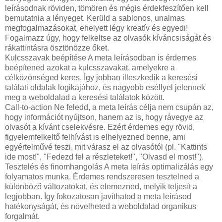
leírásodnak röviden, tömören és mégis érdekfeszítően kell
bemutatnia a lényeget. Kerüld a sablonos, unalmas
megfogalmazásokat, ehelyett légy kreatív és egyedi!
Fogalmazz úgy, hogy felkeltse az olvasók kíváncsiságát és
rákattintásra ösztönözze őket.
Kulcsszavak beépítése A meta leírásodban is érdemes
beépítened azokat a kulcsszavakat, amelyekre a
célközönséged keres. Így jobban illeszkedik a keresési
találati oldalak logikájához, és nagyobb eséllyel jelennek
meg a weboldalad a keresési találatok között.
Call-to-action Ne feledd, a meta leírás célja nem csupán az,
hogy információt nyújtson, hanem az is, hogy rávegye az
olvasót a kívánt cselekvésre. Ezért érdemes egy rövid,
figyelemfelkeltő felhívást is elhelyezned benne, ami
egyértelművé teszi, mit várasz el az olvasótól (pl. "Kattints
ide most!", "Fedezd fel a részleteket!", "Olvasd el most!").
Tesztelés és finomhangolás A meta leírás optimalizálás egy
folyamatos munka. Érdemes rendszeresen tesztelned a
különböző változatokat, és elemezned, melyik teljesít a
legjobban. Így fokozatosan javíthatod a meta leírásod
hatékonyságát, és növelheted a weboldalad organikus
forgalmát.