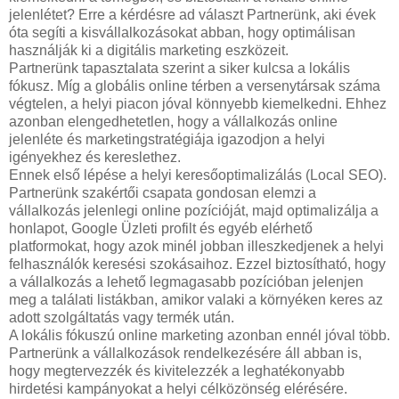
jelenlétet? Erre a kérdésre ad választ Partnerünk, aki évek
óta segíti a kisvállalkozásokat abban, hogy optimálisan
használják ki a digitális marketing eszközeit.
Partnerünk tapasztalata szerint a siker kulcsa a lokális
fókusz. Míg a globális online térben a versenytársak száma
végtelen, a helyi piacon jóval könnyebb kiemelkedni. Ehhez
azonban elengedhetetlen, hogy a vállalkozás online
jelenléte és marketingstratégiája igazodjon a helyi
igényekhez és kereslethez.
Ennek első lépése a helyi keresőoptimalizálás (Local SEO).
Partnerünk szakértői csapata gondosan elemzi a
vállalkozás jelenlegi online pozícióját, majd optimalizálja a
honlapot, Google Üzleti profilt és egyéb elérhető
platformokat, hogy azok minél jobban illeszkedjenek a helyi
felhasználók keresési szokásaihoz. Ezzel biztosítható, hogy
a vállalkozás a lehető legmagasabb pozícióban jelenjen
meg a találati listákban, amikor valaki a környéken keres az
adott szolgáltatás vagy termék után.
A lokális fókuszú online marketing azonban ennél jóval több.
Partnerünk a vállalkozások rendelkezésére áll abban is,
hogy megtervezzék és kivitelezzék a leghatékonyabb
hirdetési kampányokat a helyi célközönség elérésére.