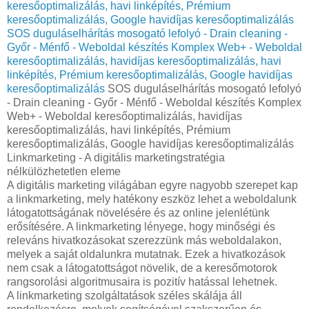
keresőoptimalizálás, havi linképítés, Prémium
keresőoptimalizálás, Google havidíjas keresőoptimalizálás
SOS duguláselhárítás mosogató lefolyó - Drain cleaning -
Győr - Ménfő - Weboldal készítés Komplex Web+ - Weboldal
keresőoptimalizálás, havidíjas keresőoptimalizálás, havi
linképítés, Prémium keresőoptimalizálás, Google havidíjas
keresőoptimalizálás
SOS duguláselhárítás mosogató lefolyó
- Drain cleaning - Győr - Ménfő - Weboldal készítés Komplex
Web+ - Weboldal keresőoptimalizálás, havidíjas
keresőoptimalizálás, havi linképítés, Prémium
keresőoptimalizálás, Google havidíjas keresőoptimalizálás
Linkmarketing - A digitális marketingstratégia
nélkülözhetetlen eleme
A digitális marketing világában egyre nagyobb szerepet kap
a linkmarketing, mely hatékony eszköz lehet a weboldalunk
látogatottságának növelésére és az online jelenlétünk
erősítésére. A linkmarketing lényege, hogy minőségi és
releváns hivatkozásokat szerezzünk más weboldalakon,
melyek a saját oldalunkra mutatnak. Ezek a hivatkozások
nem csak a látogatottságot növelik, de a keresőmotorok
rangsorolási algoritmusaira is pozitív hatással lehetnek.
A linkmarketing szolgáltatások széles skálája áll