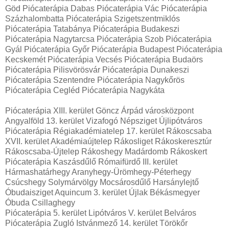
Göd Piócaterápia Dabas Piócaterápia Vác Piócaterápia
Százhalombatta Piócaterápia Szigetszentmiklós
Piócaterápia Tatabánya Piócaterápia Budakeszi
Piócaterápia Nagytarcsa Piócaterápia Szob Piócaterápia
Gyál Piócaterápia Győr Piócaterápia Budapest Piócaterápia
Kecskemét Piócaterápia Vecsés Piócaterápia Budaörs
Piócaterápia Pilisvörösvár Piócaterápia Dunakeszi
Piócaterápia Szentendre Piócaterápia Nagykőrös
Piócaterápia Cegléd Piócaterápia Nagykáta
Piócaterápia XIII. kerület Göncz Árpád városközpont
Angyalföld 13. kerület Vizafogó Népsziget Újlipótváros
Piócaterápia Régiakadémiatelep 17. kerület Rákoscsaba
XVII. kerület Akadémiaújtelep Rákosliget Rákoskeresztúr
Rákoscsaba-Újtelep Rákoshegy Madárdomb Rákoskert
Piócaterápia Kaszásdűlő Rómaifürdő III. kerület
Hármashatárhegy Aranyhegy-Ürömhegy-Péterhegy
Csúcshegy Solymárvölgy Mocsárosdűlő Harsánylejtő
Óbudaisziget Aquincum 3. kerület Újlak Békásmegyer
Óbuda Csillaghegy
Piócaterápia 5. kerület Lipótváros V. kerület Belváros
Piócaterápia Zugló Istvánmező 14. kerület Törökőr