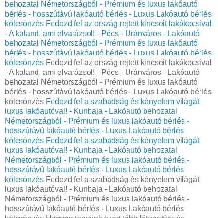
behozatal Németországból - Prémium és luxus lakóautó
bérlés - hosszútávú lakóautó bérlés - Luxus Lakóautó bérlés
kölcsönzés
Fedezd fel az ország rejtett kincseit lakókocsival
- A kaland, ami elvarázsol! - Pécs - Uránváros - Lakóautó
behozatal Németországból - Prémium és luxus lakóautó
bérlés - hosszútávú lakóautó bérlés - Luxus Lakóautó bérlés
kölcsönzés
Fedezd fel az ország rejtett kincseit lakókocsival
- A kaland, ami elvarázsol! - Pécs - Uránváros - Lakóautó
behozatal Németországból - Prémium és luxus lakóautó
bérlés - hosszútávú lakóautó bérlés - Luxus Lakóautó bérlés
kölcsönzés
Fedezd fel a szabadság és kényelem világát
luxus lakóautóval! - Kunbaja - Lakóautó behozatal
Németországból - Prémium és luxus lakóautó bérlés -
hosszútávú lakóautó bérlés - Luxus Lakóautó bérlés
kölcsönzés
Fedezd fel a szabadság és kényelem világát
luxus lakóautóval! - Kunbaja - Lakóautó behozatal
Németországból - Prémium és luxus lakóautó bérlés -
hosszútávú lakóautó bérlés - Luxus Lakóautó bérlés
kölcsönzés
Fedezd fel a szabadság és kényelem világát
luxus lakóautóval! - Kunbaja - Lakóautó behozatal
Németországból - Prémium és luxus lakóautó bérlés -
hosszútávú lakóautó bérlés - Luxus Lakóautó bérlés