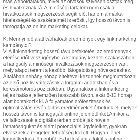
más weboldalakon, mivel az olvasók szívesen osztják meg
és hivatkoznak rá. A minőségi tartalom nem csak a
hivatkozások megszerzését segíti elő, hanem a márka
hitelességét és szakértelmét is erősíti, így hosszú távon is
támogatja az online marketing célokat.
K: Mennyi idő alatt várhatóak eredmények egy linkmarketing
kampánytól?
V: A linkmarketing hosszú távú befektetés, az eredmények
elérése időt vesz igénybe. A kampány kezdeti szakaszában
a hangsúly a minőségi hivatkozások megszerzésén van,
mely alapot teremt a későbbi látogatottság növekedéshez.
Általában néhány hónap elteltével kezdenek megmutatkozni
az első pozitív változások a forgalmi adatokban és a
keresőmotoros pozíciókban. Ugyanakkor a linkmarketing
teljes hatása jellemzően hosszabb távon, akár 6-12 hónap
alatt bontakozik ki. A folyamatos erőfeszítések és
optimalizálás révén tartós eredményeket érhetünk el, melyek
hosszú távon is támogatják online jelenlétünket.Amikor a
vállalkozások a digitális térben próbálják növelni
láthatóságukat és elérni potenciális ügyfeleiket, gyakran
elvesznek a rengeteg lehetőség között. Hogyan lehet
kiemelkedni a tömegből, és biztosítani a lokális online