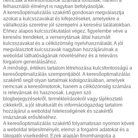
nemcsak a keresőmotorok számára fontosak, hanem a
felhasználói élményt is nagyban befolyásolják.
A keresőoptimalizálás szakértő gondosan megválasztja
azokat a kulcsszavakat és kifejezéseket, amelyekre a
vállalkozás szeretne jól szerepelni a keresési találatokban.
Ehhez alapos kulcsszókutatást végez, figyelembe véve a
keresési trendeket, a versenytársak által használt
kulcsszavakat és a célközönség nyelvhasználatát. A jól
megválasztott kulcsszavak nagyban hozzájárulnak a
weboldal láthatóságának növeléséhez és a releváns
forgalom generálásához.
A minőségi, értékes tartalom létrehozása kulcsfontosságú a
keresőoptimalizálás szempontjából. A keresőoptimalizálás
szakértő segít olyan tartalmak kidolgozásában, amelyek
nemcsak a keresőmotorok, hanem a célközönség számára
is relevánsak és hasznosak. Legyen szó
blogbejegyzésekről, termékleírásokról vagy tájékoztató
cikkekről, a jól strukturált és információgazdag tartalom
hozzájárul a weboldal hitelességének és szakértői
imázsának erősítéséhez.
A keresőoptimalizálás szakértő folyamatosan nyomon követi
a weboldal teljesítményét, elemzi a forgalmi adatokat és a
látogatói viselkedést. Ezek alapján finomhangolja a