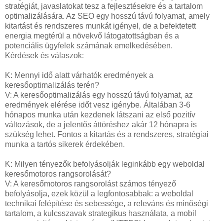
stratégiát, javaslatokat tesz a fejlesztésekre és a tartalom
optimalizálására. Az SEO egy hosszú távú folyamat, amely
kitartást és rendszeres munkát igényel, de a befektetett
energia megtérül a növekvő látogatottságban és a
potenciális ügyfelek számának emelkedésében.
Kérdések és válaszok:
K: Mennyi idő alatt várhatók eredmények a
keresőoptimalizálás terén?
V: A keresőoptimalizálás egy hosszú távú folyamat, az
eredmények elérése időt vesz igénybe. Általában 3-6
hónapos munka után kezdenek látszani az első pozitív
változások, de a jelentős áttöréshez akár 12 hónapra is
szükség lehet. Fontos a kitartás és a rendszeres, stratégiai
munka a tartós sikerek érdekében.
K: Milyen tényezők befolyásolják leginkább egy weboldal
keresőmotoros rangsorolását?
V: A keresőmotoros rangsorolást számos tényező
befolyásolja, ezek közül a legfontosabbak: a weboldal
technikai felépítése és sebessége, a releváns és minőségi
tartalom, a kulcsszavak strategikus használata, a mobil