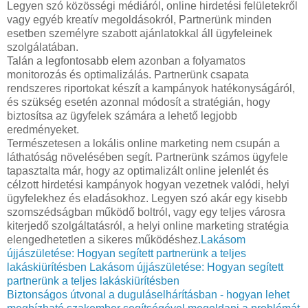
Legyen szó közösségi médiáról, online hirdetési felületekről
vagy egyéb kreatív megoldásokról, Partnerünk minden
esetben személyre szabott ajánlatokkal áll ügyfeleinek
szolgálatában.
Talán a legfontosabb elem azonban a folyamatos
monitorozás és optimalizálás. Partnerünk csapata
rendszeres riportokat készít a kampányok hatékonyságáról,
és szükség esetén azonnal módosít a stratégián, hogy
biztosítsa az ügyfelek számára a lehető legjobb
eredményeket.
Természetesen a lokális online marketing nem csupán a
láthatóság növelésében segít. Partnerünk számos ügyfele
tapasztalta már, hogy az optimalizált online jelenlét és
célzott hirdetési kampányok hogyan vezetnek valódi, helyi
ügyfelekhez és eladásokhoz. Legyen szó akár egy kisebb
szomszédságban működő boltról, vagy egy teljes városra
kiterjedő szolgáltatásról, a helyi online marketing stratégia
elengedhetetlen a sikeres működéshez.
Lakásom
újjászületése: Hogyan segített partnerünk a teljes
lakáskiürítésben
Lakásom újjászületése: Hogyan segített
partnerünk a teljes lakáskiürítésben
Biztonságos útvonal a duguláselhárításban - hogyan lehet