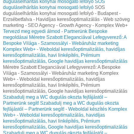
duguláselhárítás konyhai mosogató lefolyó
SOS
duguláselhárítás konyhai mosogató lefolyó
SOS
duguláselhárítás konyhai mosogató lefolyó - Budapest -
Erzsébetfalva - Havidíjas keresőoptimalizálás - Web szöveg
marketing - SEO Agency - Growth Agency - Komplex Web+
Tervezd meg egyedi álmod - Partnerünk Bespoke
megoldásai
Méretre Szabott Eleganciával Lefegyverező: A
Bespoke Világa - Szamossályi - Webáruház marketing
Komplex Web+ - Weboldal keresőoptimalizálás, havidíjas
keresőoptimalizálás, havi linképítés, Prémium
keresőoptimalizálás, Google havidíjas keresőoptimalizálás
Méretre Szabott Eleganciával Lefegyverező: A Bespoke
Világa - Szamossályi - Webáruház marketing Komplex
Web+ - Weboldal keresőoptimalizálás, havidíjas
keresőoptimalizálás, havi linképítés, Prémium
keresőoptimalizálás, Google havidíjas keresőoptimalizálás
Szabadulj meg a WC dugulás okozta fejfájástól –
Partnerünk segít!
Szabadulj meg a WC dugulás okozta
fejfájástól – Partnerünk segít! - Weboldal készítés Komplex
Web+ - Weboldal keresőoptimalizálás, havidíjas
keresőoptimalizálás, havi linképítés, Prémium
keresőoptimalizálás, Google havidíjas keresőoptimalizálás
Szabadulj meg a WC dugulás okozta fejfájástól –