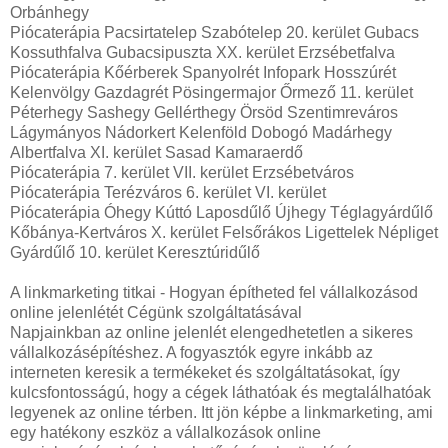
Orbánhegy
Piócaterápia Pacsirtatelep Szabótelep 20. kerület Gubacs
Kossuthfalva Gubacsipuszta XX. kerület Erzsébetfalva
Piócaterápia Kőérberek Spanyolrét Infopark Hosszúrét
Kelenvölgy Gazdagrét Pösingermajor Őrmező 11. kerület
Péterhegy Sashegy Gellérthegy Örsöd Szentimreváros
Lágymányos Nádorkert Kelenföld Dobogó Madárhegy
Albertfalva XI. kerület Sasad Kamaraerdő
Piócaterápia 7. kerület VII. kerület Erzsébetváros
Piócaterápia Terézváros 6. kerület VI. kerület
Piócaterápia Óhegy Kúttó Laposdűlő Újhegy Téglagyárdűlő
Kőbánya-Kertváros X. kerület Felsőrákos Ligettelek Népliget
Gyárdűlő 10. kerület Keresztúridűlő
A linkmarketing titkai - Hogyan építheted fel vállalkozásod
online jelenlétét Cégünk szolgáltatásával
Napjainkban az online jelenlét elengedhetetlen a sikeres
vállalkozásépítéshez. A fogyasztók egyre inkább az
interneten keresik a termékeket és szolgáltatásokat, így
kulcsfontosságú, hogy a cégek láthatóak és megtalálhatóak
legyenek az online térben. Itt jön képbe a linkmarketing, ami
egy hatékony eszköz a vállalkozások online