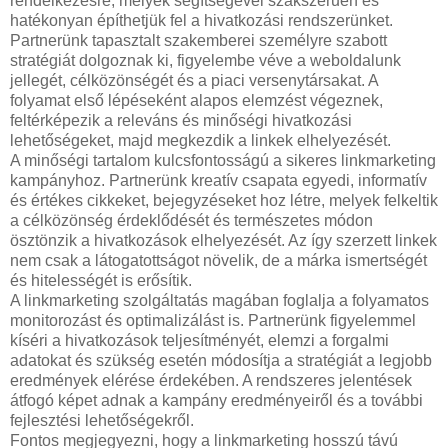
rendelkezésre, melyek segítségével szakszerűen és
hatékonyan építhetjük fel a hivatkozási rendszerünket.
Partnerünk tapasztalt szakemberei személyre szabott
stratégiát dolgoznak ki, figyelembe véve a weboldalunk
jellegét, célközönségét és a piaci versenytársakat. A
folyamat első lépéseként alapos elemzést végeznek,
feltérképezik a releváns és minőségi hivatkozási
lehetőségeket, majd megkezdik a linkek elhelyezését.
A minőségi tartalom kulcsfontosságú a sikeres linkmarketing
kampányhoz. Partnerünk kreatív csapata egyedi, informatív
és értékes cikkeket, bejegyzéseket hoz létre, melyek felkeltik
a célközönség érdeklődését és természetes módon
ösztönzik a hivatkozások elhelyezését. Az így szerzett linkek
nem csak a látogatottságot növelik, de a márka ismertségét
és hitelességét is erősítik.
A linkmarketing szolgáltatás magában foglalja a folyamatos
monitorozást és optimalizálást is. Partnerünk figyelemmel
kíséri a hivatkozások teljesítményét, elemzi a forgalmi
adatokat és szükség esetén módosítja a stratégiát a legjobb
eredmények elérése érdekében. A rendszeres jelentések
átfogó képet adnak a kampány eredményeiről és a további
fejlesztési lehetőségekről.
Fontos megjegyezni, hogy a linkmarketing hosszú távú