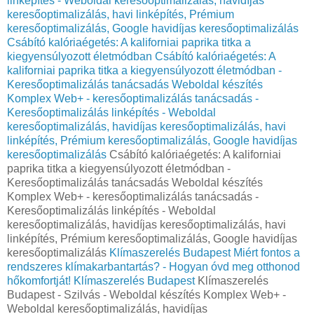
linképítés - Weboldal keresőoptimalizálás, havidíjas
keresőoptimalizálás, havi linképítés, Prémium
keresőoptimalizálás, Google havidíjas keresőoptimalizálás
Csábító kalóriaégetés: A kaliforniai paprika titka a
kiegyensúlyozott életmódban
Csábító kalóriaégetés: A
kaliforniai paprika titka a kiegyensúlyozott életmódban -
Keresőoptimalizálás tanácsadás Weboldal készítés
Komplex Web+ - keresőoptimalizálás tanácsadás -
Keresőoptimalizálás linképítés - Weboldal
keresőoptimalizálás, havidíjas keresőoptimalizálás, havi
linképítés, Prémium keresőoptimalizálás, Google havidíjas
keresőoptimalizálás
Csábító kalóriaégetés: A kaliforniai
paprika titka a kiegyensúlyozott életmódban -
Keresőoptimalizálás tanácsadás Weboldal készítés
Komplex Web+ - keresőoptimalizálás tanácsadás -
Keresőoptimalizálás linképítés - Weboldal
keresőoptimalizálás, havidíjas keresőoptimalizálás, havi
linképítés, Prémium keresőoptimalizálás, Google havidíjas
keresőoptimalizálás
Klímaszerelés Budapest
Miért fontos a
rendszeres klímakarbantartás? - Hogyan óvd meg otthonod
hőkomfortját!
Klímaszerelés Budapest
Klímaszerelés
Budapest - Szilvás - Weboldal készítés Komplex Web+ -
Weboldal keresőoptimalizálás, havidíjas