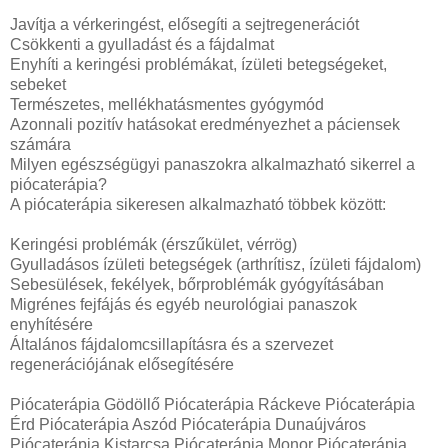
Javítja a vérkeringést, elősegíti a sejtregenerációt
Csökkenti a gyulladást és a fájdalmat
Enyhíti a keringési problémákat, ízületi betegségeket,
sebeket
Természetes, mellékhatásmentes gyógymód
Azonnali pozitív hatásokat eredményezhet a páciensek
számára
Milyen egészségügyi panaszokra alkalmazható sikerrel a
piócaterápia?
A piócaterápia sikeresen alkalmazható többek között:
Keringési problémák (érszűkület, vérrög)
Gyulladásos ízületi betegségek (arthrítisz, ízületi fájdalom)
Sebesülések, fekélyek, bőrproblémák gyógyításában
Migrénes fejfájás és egyéb neurológiai panaszok
enyhítésére
Általános fájdalomcsillapításra és a szervezet
regenerációjának elősegítésére
Piócaterápia Gödöllő Piócaterápia Ráckeve Piócaterápia
Érd Piócaterápia Aszód Piócaterápia Dunaújváros
Piócaterápia Kistarcsa Piócaterápia Monor Piócaterápia