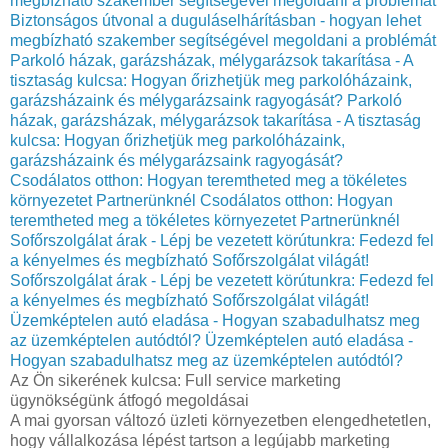
megbízható szakember segítségével megoldani a problémát
Biztonságos útvonal a duguláselhárításban - hogyan lehet
megbízható szakember segítségével megoldani a problémát
Parkoló házak, garázsházak, mélygarázsok takarítása - A
tisztaság kulcsa: Hogyan őrizhetjük meg parkolóházaink,
garázsházaink és mélygarázsaink ragyogását?
Parkoló
házak, garázsházak, mélygarázsok takarítása - A tisztaság
kulcsa: Hogyan őrizhetjük meg parkolóházaink,
garázsházaink és mélygarázsaink ragyogását?
Csodálatos otthon: Hogyan teremtheted meg a tökéletes
környezetet Partnerünknél
Csodálatos otthon: Hogyan
teremtheted meg a tökéletes környezetet Partnerünknél
Sofőrszolgálat árak - Lépj be vezetett körútunkra: Fedezd fel
a kényelmes és megbízható Sofőrszolgálat világát!
Sofőrszolgálat árak - Lépj be vezetett körútunkra: Fedezd fel
a kényelmes és megbízható Sofőrszolgálat világát!
Üzemképtelen autó eladása - Hogyan szabadulhatsz meg
az üzemképtelen autódtól?
Üzemképtelen autó eladása -
Hogyan szabadulhatsz meg az üzemképtelen autódtól?
Az Ön sikerének kulcsa: Full service marketing
ügynökségünk átfogó megoldásai
A mai gyorsan változó üzleti környezetben elengedhetetlen,
hogy vállalkozása lépést tartson a legújabb marketing