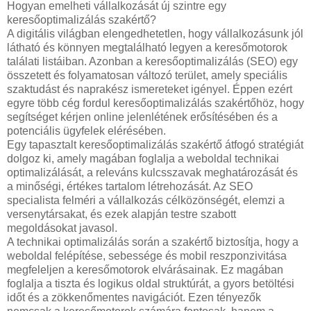
Hogyan emelheti vállalkozását új szintre egy
keresőoptimalizálás szakértő?
A digitális világban elengedhetetlen, hogy vállalkozásunk jól
látható és könnyen megtalálható legyen a keresőmotorok
találati listáiban. Azonban a keresőoptimalizálás (SEO) egy
összetett és folyamatosan változó terület, amely speciális
szaktudást és naprakész ismereteket igényel. Éppen ezért
egyre több cég fordul keresőoptimalizálás szakértőhöz, hogy
segítséget kérjen online jelenlétének erősítésében és a
potenciális ügyfelek elérésében.
Egy tapasztalt keresőoptimalizálás szakértő átfogó stratégiát
dolgoz ki, amely magában foglalja a weboldal technikai
optimalizálását, a releváns kulcsszavak meghatározását és
a minőségi, értékes tartalom létrehozását. Az SEO
specialista felméri a vállalkozás célközönségét, elemzi a
versenytársakat, és ezek alapján testre szabott
megoldásokat javasol.
A technikai optimalizálás során a szakértő biztosítja, hogy a
weboldal felépítése, sebessége és mobil reszponzivitása
megfeleljen a keresőmotorok elvárásainak. Ez magában
foglalja a tiszta és logikus oldal struktúrát, a gyors betöltési
időt és a zökkenőmentes navigációt. Ezen tényezők