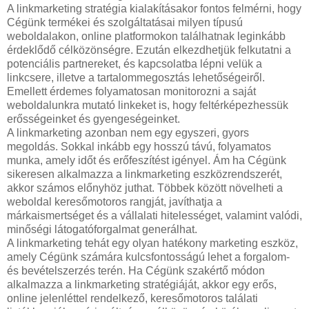
A linkmarketing stratégia kialakításakor fontos felmérni, hogy
Cégünk termékei és szolgáltatásai milyen típusú
weboldalakon, online platformokon találhatnak leginkább
érdeklődő célközönségre. Ezután elkezdhetjük felkutatni a
potenciális partnereket, és kapcsolatba lépni velük a
linkcsere, illetve a tartalommegosztás lehetőségeiről.
Emellett érdemes folyamatosan monitorozni a saját
weboldalunkra mutató linkeket is, hogy feltérképezhessük
erősségeinket és gyengeségeinket.
A linkmarketing azonban nem egy egyszeri, gyors
megoldás. Sokkal inkább egy hosszú távú, folyamatos
munka, amely időt és erőfeszítést igényel. Ám ha Cégünk
sikeresen alkalmazza a linkmarketing eszközrendszerét,
akkor számos előnyhöz juthat. Többek között növelheti a
weboldal keresőmotoros rangját, javíthatja a
márkaismertséget és a vállalati hitelességet, valamint valódi,
minőségi látogatóforgalmat generálhat.
A linkmarketing tehát egy olyan hatékony marketing eszköz,
amely Cégünk számára kulcsfontosságú lehet a forgalom-
és bevételszerzés terén. Ha Cégünk szakértő módon
alkalmazza a linkmarketing stratégiáját, akkor egy erős,
online jelenléttel rendelkező, keresőmotoros találati