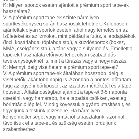
K: Milyen sportok esetén ajánlott a prémium sport tape-ek
használata?
V: A prémium sport tape-ek szinte bármilyen
sporttevékenység során hasznosak lehetnek. Különösen
ajánlottak olyan sportok esetén, ahol nagy terhelés éri az
ízületeket és az izmokat, mint például a futás, a labdajátékok
(foci, kosárlabda, röplabda stb.), a küzdősportok (boksz,
MMA, cselgáncs stb.), a tánc vagy a súlyemelés. Emellett a
tape-ek használata előnyös lehet olyan szabadidős
tevékenységeknél is, mint a túrázás vagy a hegymászás.
K: Mennyi ideig viselhetem a prémium sport tape-et?
V: A prémium sport tape-ek általában hosszabb ideig is
viselhetők, akár több napig is. Azonban a pontos időtartam
függ az egyéni bőrtípustól, az izzadás mértékétől és a tape
típusától. Általánosságban ajánlott a tape-et 3-5 naponta
cserélni, vagy hamarabb, ha a tapadás csökken, esetleg
bőrirritáció lép fel. Mindig kövessük a gyártó utasításait, és
figyeljünk a testünk jelzéseire. Ha bármilyen
kényelmetlenséget vagy irritációt tapasztalunk, azonnal
távolítsuk el a tape-et, és szükség esetén forduljunk
szakemberhez.