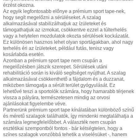
érzést okozna.
Az egyik legfontosabb előnye a prémium sport tape-nek,
hogy segít megelőzni a sérüléseket. A szalag
alkalmazásával stabilizálhatjuk az ízületeket és
támogathatjuk az izmokat, csökkentve ezzel a túlterhelés
vagy a helytelen mozdulatok okozta sérülések kockázatát.
Ez különösen hasznos lehet olyan sportágakban, ahol nagy
terhelés éri az ízületeket, például futás, tenisz vagy
kosárlabda esetén.
Azonban a prémium sport tape nem csupán a
megelőzésben játszik szerepet. Sérülések utáni
rehabilitáció során is kiváló segítséget nyújthat. A szalag
alkalmazásával csökkenthető a fájdalom és a duzzanat,
miközben támogatja a sérült terület gyógyulását. Ez
lehetővé teszi a sportolók számára, hogy hamarabb térjenek
vissza a pályára, természetesen mindig az orvosi
ajánlásokat figyelembe véve.
Partnerünk prémium sport tape kínálatában különböző színű
és méretű szalagok találhatók, így mindenki megtalálhatja a
számára legmegfelelőbbet. A választék nem csupán
esztétikai szempontból fontos - bár kétségtelen, hogy a
színes szalagok vonzóbbá tehetik a viselésüket -, hanem