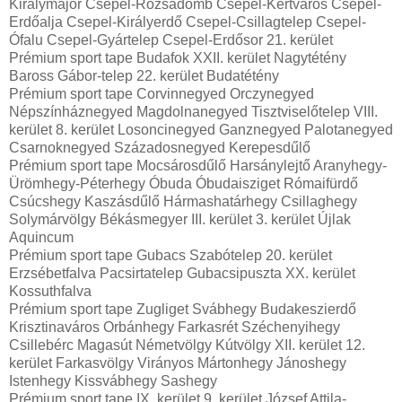
Királymajor Csepel-Rózsadomb Csepel-Kertváros Csepel-
Erdőalja Csepel-Királyerdő Csepel-Csillagtelep Csepel-
Ófalu Csepel-Gyártelep Csepel-Erdősor 21. kerület
Prémium sport tape Budafok XXII. kerület Nagytétény
Baross Gábor-telep 22. kerület Budatétény
Prémium sport tape Corvinnegyed Orczynegyed
Népszínháznegyed Magdolnanegyed Tisztviselőtelep VIII.
kerület 8. kerület Losoncinegyed Ganznegyed Palotanegyed
Csarnoknegyed Századosnegyed Kerepesdűlő
Prémium sport tape Mocsárosdűlő Harsánylejtő Aranyhegy-
Ürömhegy-Péterhegy Óbuda Óbudaisziget Rómaifürdő
Csúcshegy Kaszásdűlő Hármashatárhegy Csillaghegy
Solymárvölgy Békásmegyer III. kerület 3. kerület Újlak
Aquincum
Prémium sport tape Gubacs Szabótelep 20. kerület
Erzsébetfalva Pacsirtatelep Gubacsipuszta XX. kerület
Kossuthfalva
Prémium sport tape Zugliget Svábhegy Budakeszierdő
Krisztinaváros Orbánhegy Farkasrét Széchenyihegy
Csillebérc Magasút Németvölgy Kútvölgy XII. kerület 12.
kerület Farkasvölgy Virányos Mártonhegy Jánoshegy
Istenhegy Kissvábhegy Sashegy
Prémium sport tape IX. kerület 9. kerület József Attila-