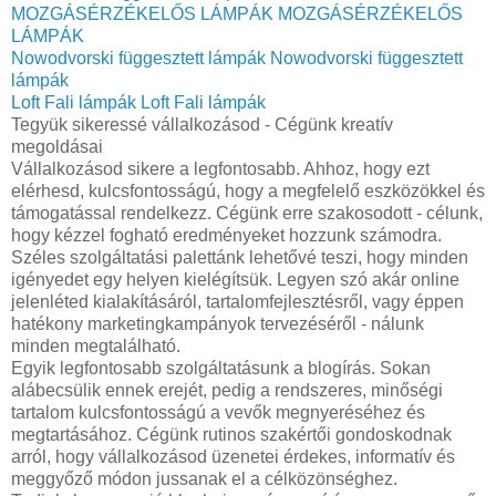
MOZGÁSÉRZÉKELŐS LÁMPÁK
MOZGÁSÉRZÉKELŐS
LÁMPÁK
Nowodvorski függesztett lámpák
Nowodvorski függesztett
lámpák
Loft Fali lámpák
Loft Fali lámpák
Tegyük sikeressé vállalkozásod - Cégünk kreatív
megoldásai
Vállalkozásod sikere a legfontosabb. Ahhoz, hogy ezt
elérhesd, kulcsfontosságú, hogy a megfelelő eszközökkel és
támogatással rendelkezz. Cégünk erre szakosodott - célunk,
hogy kézzel fogható eredményeket hozzunk számodra.
Széles szolgáltatási palettánk lehetővé teszi, hogy minden
igényedet egy helyen kielégítsük. Legyen szó akár online
jelenléted kialakításáról, tartalomfejlesztésről, vagy éppen
hatékony marketingkampányok tervezéséről - nálunk
minden megtalálható.
Egyik legfontosabb szolgáltatásunk a blogírás. Sokan
alábecsülik ennek erejét, pedig a rendszeres, minőségi
tartalom kulcsfontosságú a vevők megnyeréséhez és
megtartásához. Cégünk rutinos szakértői gondoskodnak
arról, hogy vállalkozásod üzenetei érdekes, informatív és
meggyőző módon jussanak el a célközönséghez.