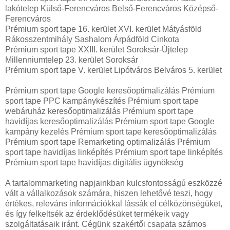
lakótelep Külső-Ferencváros Belső-Ferencváros Középső-
Ferencváros
Prémium sport tape 16. kerület XVI. kerület Mátyásföld
Rákosszentmihály Sashalom Árpádföld Cinkota
Prémium sport tape XXIII. kerület Soroksár-Újtelep
Millenniumtelep 23. kerület Soroksár
Prémium sport tape V. kerület Lipótváros Belváros 5. kerület
Prémium sport tape Google keresőoptimalizálás Prémium
sport tape PPC kampánykészítés Prémium sport tape
webáruház keresőoptimalizálás Prémium sport tape
havidíjas keresőoptimalizálás Prémium sport tape Google
kampány kezelés Prémium sport tape keresőoptimalizálás
Prémium sport tape Remarketing optimalizálás Prémium
sport tape havidíjas linképítés Prémium sport tape linképítés
Prémium sport tape havidíjas digitális ügynökség
A tartalommarketing napjainkban kulcsfontosságú eszközzé
vált a vállalkozások számára, hiszen lehetővé teszi, hogy
értékes, releváns információkkal lássák el célközönségüket,
és így felkeltsék az érdeklődésüket termékeik vagy
szolgáltatásaik iránt. Cégünk szakértői csapata számos