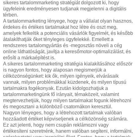
sikeres tartalommarketing stratégiát dolgozott ki, hogy
ügyfeleink eredményesen tudjanak megjelenni a digitális
térben.
A tartalommarketing lényege, hogy a vállalat olyan hasznos,
érdekes és értékes tartalmakat hoz létre és oszt meg,
amelyek felkeltik a potenciális vásárlók figyelmét, és később
átalakíthatják őket tényleges ügyfelekké. Emellett a
rendszeres tartalomgyártás és -megosztás növeli a cég
online láthatóságát, javítja a keresőmotor-optimalizálást, és
erősíti a márkaépítést is.
A sikeres tartalommarketing stratégia kialakításához először
is nagyon fontos, hogy alaposan megismerjük a
célközönségünket: kik ők, milyen igényeik, elvárásaik
vannak, milyen problémákkal küzdenek, és milyen típusú
tartalmakra fogékonyak. Ezután kidolgozhatjuk a
tartalommarketingünk fő irányait, témaközeit, valamint
megtervezhetjük, hogy milyen tartalmakat fogunk létrehozni
és megosztani a különböző csatornákon keresztül.
Nagyon lényeges, hogy a létrehozott tartalmak valóban
hozzáadott értéket képviseljenek a célközönség számára.
Ez azt jelenti, hogy nem csupán reklámozni vagy
értékesíteni szeretnénk, hanem valóban segíteni, informálni,