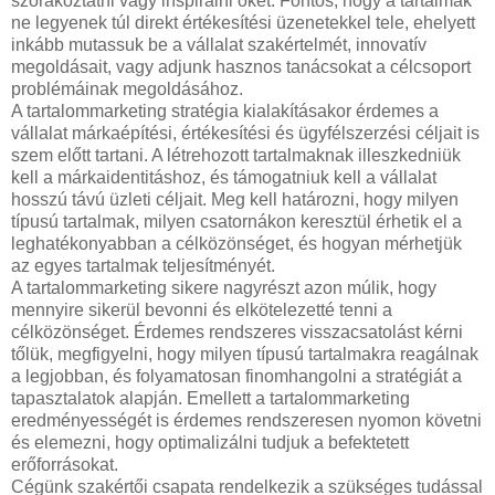
szórakoztatni vagy inspirálni őket. Fontos, hogy a tartalmak
ne legyenek túl direkt értékesítési üzenetekkel tele, ehelyett
inkább mutassuk be a vállalat szakértelmét, innovatív
megoldásait, vagy adjunk hasznos tanácsokat a célcsoport
problémáinak megoldásához.
A tartalommarketing stratégia kialakításakor érdemes a
vállalat márkaépítési, értékesítési és ügyfélszerzési céljait is
szem előtt tartani. A létrehozott tartalmaknak illeszkedniük
kell a márkaidentitáshoz, és támogatniuk kell a vállalat
hosszú távú üzleti céljait. Meg kell határozni, hogy milyen
típusú tartalmak, milyen csatornákon keresztül érhetik el a
leghatékonyabban a célközönséget, és hogyan mérhetjük
az egyes tartalmak teljesítményét.
A tartalommarketing sikere nagyrészt azon múlik, hogy
mennyire sikerül bevonni és elkötelezetté tenni a
célközönséget. Érdemes rendszeres visszacsatolást kérni
tőlük, megfigyelni, hogy milyen típusú tartalmakra reagálnak
a legjobban, és folyamatosan finomhangolni a stratégiát a
tapasztalatok alapján. Emellett a tartalommarketing
eredményességét is érdemes rendszeresen nyomon követni
és elemezni, hogy optimalizálni tudjuk a befektetett
erőforrásokat.
Cégünk szakértői csapata rendelkezik a szükséges tudással