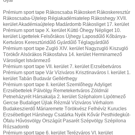
Gyál
Prémium sport tape Rákoscsaba Rákoskert Rákoskeresztúr
Rákoscsaba-Újtelep Régiakadémiatelep Rákoshegy XVII.
kerület Akadémiaújtelep Madárdomb Rákosliget 17. kerület
Prémium sport tape X. kerület Kúttó Óhegy Népliget 10.
kerület Ligettelek Felsőrákos Újhegy Laposdűlő Kőbánya-
Kertváros Keresztúridűlő Gyárdűlő Téglagyárdűlő
Prémium sport tape Zugló XIV. kerület Nagyzugló Kiszugló
Törökőr Alsórákos Rákosfalva 14. kerület Herminamező
Városliget Istvánmező
Prémium sport tape VII. kerület 7. kerület Erzsébetváros
Prémium sport tape Vár Víziváros Krisztinaváros I. kerület 1.
kerület Tabán Budavár Gellérthegy
Prémium sport tape II. kerület Szemlőhegy Adyliget
Erzsébettelek Pálvölgy Remetekertváros Zöldmál
Petneházyrét Hársakalja 2. kerület Széphalom Lipótmező
Gercse Budaliget Újlak Rézmál Víziváros Vérhalom
Budakeszierdő Máriaremete Törökvész Felhévíz Kurucles
Erzsébetliget Hárshegy Csatárka Nyék Kővár Pesthidegkút-
Ófalu Hűvösvölgy Országút Pasarét Szépvölgy Szépilona
Rózsadomb
Prémium sport tape 6. kerület Terézváros VI. kerület