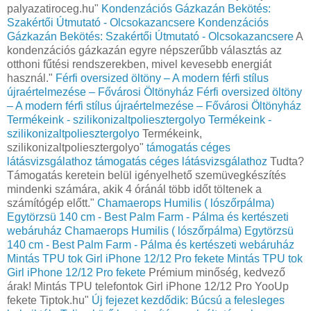
palyazatiroceg.hu"
Kondenzációs Gázkazán Bekötés:
Szakértői Útmutató - Olcsokazancsere
Kondenzációs
Gázkazán Bekötés: Szakértői Útmutató - Olcsokazancsere
A
kondenzációs gázkazán egyre népszerűbb választás az
otthoni fűtési rendszerekben, mivel kevesebb energiát
használ."
Férfi oversized öltöny – A modern férfi stílus
újraértelmezése – Fővárosi Öltönyház
Férfi oversized öltöny
– A modern férfi stílus újraértelmezése – Fővárosi Öltönyház
Termékeink - szilikonizaltpoliesztergolyo
Termékeink -
szilikonizaltpoliesztergolyo
Termékeink,
szilikonizaltpoliesztergolyo"
támogatás céges
látásvizsgálathoz
támogatás céges látásvizsgálathoz
Tudta?
Támogatás keretein belül igényelhető szemüvegkészítés
mindenki számára, akik 4 óránál több időt töltenek a
számítógép előtt."
Chamaerops Humilis ( lószőrpálma)
Egytörzsü 140 cm - Best Palm Farm - Pálma és kertészeti
webáruház
Chamaerops Humilis ( lószőrpálma) Egytörzsü
140 cm - Best Palm Farm - Pálma és kertészeti webáruház
Mintás TPU tok Girl iPhone 12/12 Pro fekete
Mintás TPU tok
Girl iPhone 12/12 Pro fekete
Prémium minőség, kedvező
árak! Mintás TPU telefontok Girl iPhone 12/12 Pro YooUp
fekete Tiptok.hu"
Új fejezet kezdődik: Búcsú a felesleges