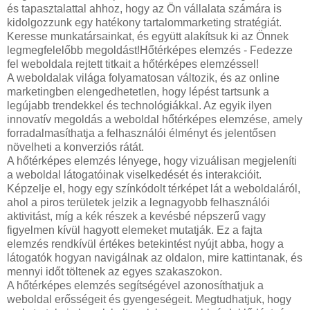
és tapasztalattal ahhoz, hogy az Ön vállalata számára is
kidolgozzunk egy hatékony tartalommarketing stratégiát.
Keresse munkatársainkat, és együtt alakítsuk ki az Önnek
legmegfelelőbb megoldást!Hőtérképes elemzés - Fedezze
fel weboldala rejtett titkait a hőtérképes elemzéssel!
A weboldalak világa folyamatosan változik, és az online
marketingben elengedhetetlen, hogy lépést tartsunk a
legújabb trendekkel és technológiákkal. Az egyik ilyen
innovatív megoldás a weboldal hőtérképes elemzése, amely
forradalmasíthatja a felhasználói élményt és jelentősen
növelheti a konverziós rátát.
A hőtérképes elemzés lényege, hogy vizuálisan megjeleníti
a weboldal látogatóinak viselkedését és interakcióit.
Képzelje el, hogy egy színkódolt térképet lát a weboldaláról,
ahol a piros területek jelzik a legnagyobb felhasználói
aktivitást, míg a kék részek a kevésbé népszerű vagy
figyelmen kívül hagyott elemeket mutatják. Ez a fajta
elemzés rendkívül értékes betekintést nyújt abba, hogy a
látogatók hogyan navigálnak az oldalon, mire kattintanak, és
mennyi időt töltenek az egyes szakaszokon.
A hőtérképes elemzés segítségével azonosíthatjuk a
weboldal erősségeit és gyengeségeit. Megtudhatjuk, hogy