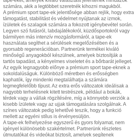
tape-eket, amelyek kiváló választást jelentenek mindazok
számára, akik a legtöbbet szeretnék kihozni magukból.
A prémium sport tape-ek jelentősége abban rejlik, hogy extra
támogatást, stabilitást és védelmet nyújtanak az izmok,
ízületek és szalagok számára a fokozott igénybevétel során.
Legyen szó futásról, labdajátékokról, küzdősportokról vagy
bármilyen más intenzív mozgásformáról, a tape-ek
használata segíthet a sérülések megelőzésében és a
gyorsabb regenerációban. Partnerünk termékei kiváló
minőségű anyagokból készülnek, amelyek biztosítják a
tartós tapadást, a kényelmes viseletet és a bőrbarát jelleget.
Az egyik legnagyobb előnye a prémium sport tape-eknek a
sokoldalúságuk. Különböző méretben és erősségben
kaphatók, így mindenki megtalálhatja a számára
legmegfelelőbb típust. Az extra erős változatok ideálisak a
nagyobb terhelésnek kitett testrészek, például a bokák,
térdek vagy a vállak rögzítésére, míg a könnyebb verziók a
kisebb ízületek vagy az ujjak támogatására szolgálnak. A
színes változatok pedig lehetővé teszik, hogy a funkció
mellett az egyéni stílus is érvényesüljön.
A tape-ek felhelyezése egyszerű és gyors folyamat, nem
igényel különösebb szakértelmet. Partnerünk részletes
útmutatókat és videókat biztosít, amelyek segítenek