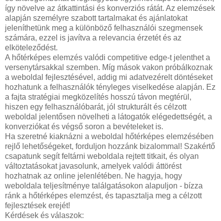
így növelve az átkattintási és konverziós rátát. Az elemzések
alapján személyre szabott tartalmakat és ajánlatokat
jeleníthetünk meg a különböző felhasználói szegmensek
számára, ezzel is javítva a relevancia érzetét és az
elköteleződést.
A hőtérképes elemzés valódi competitive edge-t jelenthet a
versenytársakkal szemben. Míg mások vakon próbálkoznak
a weboldal fejlesztésével, addig mi adatvezérelt döntéseket
hozhatunk a felhasználók tényleges viselkedése alapján. Ez
a fajta stratégiai megközelítés hosszú távon megtérül,
hiszen egy felhasználóbarát, jól strukturált és célzott
weboldal jelentősen növelheti a látogatók elégedettségét, a
konverziókat és végső soron a bevételeket is.
Ha szeretné kiaknázni a weboldal hőtérképes elemzésében
rejlő lehetőségeket, forduljon hozzánk bizalommal! Szakértő
csapatunk segít feltárni weboldala rejtett titkait, és olyan
változtatásokat javasolunk, amelyek valódi áttörést
hozhatnak az online jelenlétében. Ne hagyja, hogy
weboldala teljesítménye találgatásokon alapuljon - bízza
ránk a hőtérképes elemzést, és tapasztalja meg a célzott
fejlesztések erejét!
Kérdések és válaszok: