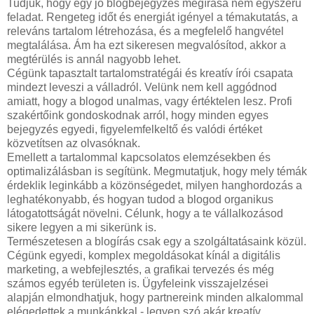
Tudjuk, hogy egy jó blogbejegyzés megírása nem egyszerű
feladat. Rengeteg időt és energiát igényel a témakutatás, a
releváns tartalom létrehozása, és a megfelelő hangvétel
megtalálása. Ám ha ezt sikeresen megvalósítod, akkor a
megtérülés is annál nagyobb lehet.
Cégünk tapasztalt tartalomstratégái és kreatív írói csapata
mindezt leveszi a válladról. Velünk nem kell aggódnod
amiatt, hogy a blogod unalmas, vagy értéktelen lesz. Profi
szakértőink gondoskodnak arról, hogy minden egyes
bejegyzés egyedi, figyelemfelkeltő és valódi értéket
közvetítsen az olvasóknak.
Emellett a tartalommal kapcsolatos elemzésekben és
optimalizálásban is segítünk. Megmutatjuk, hogy mely témák
érdeklik leginkább a közönségedet, milyen hanghordozás a
leghatékonyabb, és hogyan tudod a blogod organikus
látogatottságát növelni. Célunk, hogy a te vállalkozásod
sikere legyen a mi sikerünk is.
Természetesen a blogírás csak egy a szolgáltatásaink közül.
Cégünk egyedi, komplex megoldásokat kínál a digitális
marketing, a webfejlesztés, a grafikai tervezés és még
számos egyéb területen is. Ügyfeleink visszajelzései
alapján elmondhatjuk, hogy partnereink minden alkalommal
elégedettek a munkánkkal - legyen szó akár kreatív