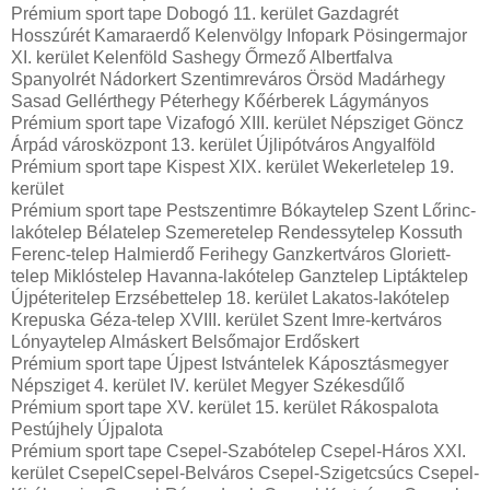
Prémium sport tape Dobogó 11. kerület Gazdagrét
Hosszúrét Kamaraerdő Kelenvölgy Infopark Pösingermajor
XI. kerület Kelenföld Sashegy Őrmező Albertfalva
Spanyolrét Nádorkert Szentimreváros Örsöd Madárhegy
Sasad Gellérthegy Péterhegy Kőérberek Lágymányos
Prémium sport tape Vizafogó XIII. kerület Népsziget Göncz
Árpád városközpont 13. kerület Újlipótváros Angyalföld
Prémium sport tape Kispest XIX. kerület Wekerletelep 19.
kerület
Prémium sport tape Pestszentimre Bókaytelep Szent Lőrinc-
lakótelep Bélatelep Szemeretelep Rendessytelep Kossuth
Ferenc-telep Halmierdő Ferihegy Ganzkertváros Gloriett-
telep Miklóstelep Havanna-lakótelep Ganztelep Liptáktelep
Újpéteritelep Erzsébettelep 18. kerület Lakatos-lakótelep
Krepuska Géza-telep XVIII. kerület Szent Imre-kertváros
Lónyaytelep Almáskert Belsőmajor Erdőskert
Prémium sport tape Újpest Istvántelek Káposztásmegyer
Népsziget 4. kerület IV. kerület Megyer Székesdűlő
Prémium sport tape XV. kerület 15. kerület Rákospalota
Pestújhely Újpalota
Prémium sport tape Csepel-Szabótelep Csepel-Háros XXI.
kerület CsepelCsepel-Belváros Csepel-Szigetcsúcs Csepel-