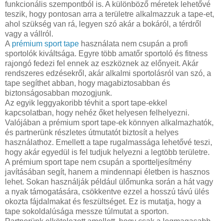
funkcionális szempontból is. A különböző méretek lehetővé
teszik, hogy pontosan arra a területre alkalmazzuk a tape-et,
ahol szükség van rá, legyen szó akár a bokáról, a térdről
vagy a vállról.
A
prémium sport tape
használata nem csupán a profi
sportolók kiváltsága. Egyre több amatőr sportoló és fitness
rajongó fedezi fel ennek az eszköznek az előnyeit. Akár
rendszeres edzésekről, akár alkalmi sportolásról van szó, a
tape segíthet abban, hogy magabiztosabban és
biztonságosabban mozogjunk.
Az egyik leggyakoribb tévhit a sport tape-ekkel
kapcsolatban, hogy nehéz őket helyesen felhelyezni.
Valójában a prémium sport tape-ek könnyen alkalmazhatók,
és partnerünk részletes útmutatót biztosít a helyes
használathoz. Emellett a tape rugalmassága lehetővé teszi,
hogy akár egyedül is fel tudjuk helyezni a legtöbb területre.
A prémium sport tape nem csupán a sportteljesítmény
javításában segít, hanem a mindennapi életben is hasznos
lehet. Sokan használják például ülőmunka során a hát vagy
a nyak támogatására, csökkentve ezzel a hosszú távú ülés
okozta fájdalmakat és feszültséget. Ez is mutatja, hogy a
tape sokoldalúsága messze túlmutat a sporton.