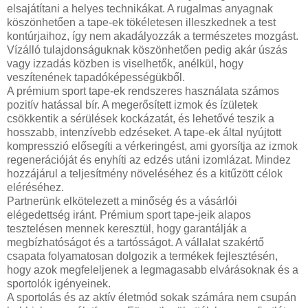
elsajátítani a helyes technikákat. A rugalmas anyagnak
köszönhetően a tape-ek tökéletesen illeszkednek a test
kontúrjaihoz, így nem akadályozzák a természetes mozgást.
Vízálló tulajdonságuknak köszönhetően pedig akár úszás
vagy izzadás közben is viselhetők, anélkül, hogy
veszítenének tapadóképességükből.
A prémium sport tape-ek rendszeres használata számos
pozitív hatással bír. A megerősített izmok és ízületek
csökkentik a sérülések kockázatát, és lehetővé teszik a
hosszabb, intenzívebb edzéseket. A tape-ek által nyújtott
kompresszió elősegíti a vérkeringést, ami gyorsítja az izmok
regenerációját és enyhíti az edzés utáni izomlázat. Mindez
hozzájárul a teljesítmény növeléséhez és a kitűzött célok
eléréséhez.
Partnerünk elkötelezett a minőség és a vásárlói
elégedettség iránt. Prémium sport tape-jeik alapos
tesztelésen mennek keresztül, hogy garantálják a
megbízhatóságot és a tartósságot. A vállalat szakértő
csapata folyamatosan dolgozik a termékek fejlesztésén,
hogy azok megfeleljenek a legmagasabb elvárásoknak és a
sportolók igényeinek.
A sportolás és az aktív életmód sokak számára nem csupán