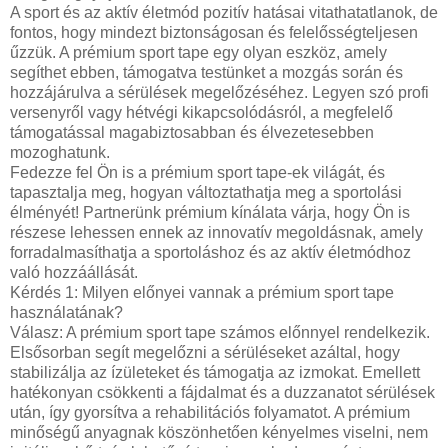
A sport és az aktív életmód pozitív hatásai vitathatatlanok, de
fontos, hogy mindezt biztonságosan és felelősségteljesen
űzzük. A prémium sport tape egy olyan eszköz, amely
segíthet ebben, támogatva testünket a mozgás során és
hozzájárulva a sérülések megelőzéséhez. Legyen szó profi
versenyről vagy hétvégi kikapcsolódásról, a megfelelő
támogatással magabiztosabban és élvezetesebben
mozoghatunk.
Fedezze fel Ön is a prémium sport tape-ek világát, és
tapasztalja meg, hogyan változtathatja meg a sportolási
élményét! Partnerünk prémium kínálata várja, hogy Ön is
részese lehessen ennek az innovatív megoldásnak, amely
forradalmasíthatja a sportoláshoz és az aktív életmódhoz
való hozzáállását.
Kérdés 1: Milyen előnyei vannak a prémium sport tape
használatának?
Válasz: A prémium sport tape számos előnnyel rendelkezik.
Elsősorban segít megelőzni a sérüléseket azáltal, hogy
stabilizálja az ízületeket és támogatja az izmokat. Emellett
hatékonyan csökkenti a fájdalmat és a duzzanatot sérülések
után, így gyorsítva a rehabilitációs folyamatot. A prémium
minőségű anyagnak köszönhetően kényelmes viselni, nem