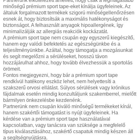
Partnerünk elkötelezett amellett, hogy csak a legmagasabb
minőségű prémium sport tape-eket kínálja ügyfeleinek. Az
általuk forgalmazott termékek szigorú minőségellenőrzésen
esnek át, hogy biztosítsák a maximális hatékonyságot és
biztonságot. A felhasznált anyagok hipoallergének, így
minimalizálják az allergiás reakciók kockázatát.
A prémium sport tape nem csupán egy egyszerű kiegészítő,
hanem egy valódi befektetés az egészségünkbe és a
teljesítményünkbe. Azáltal, hogy támogatja a mozgásunkat
és segít megelőzni a sérüléseket, hosszú távon
hozzájárulhat ahhoz, hogy tovább élvezhessük a sportolás
örömeit.
Fontos megjegyezni, hogy bár a prémium sport tape
rendkívül hatékony eszköz lehet, nem helyettesíti a
szakszerű orvosi ellátást. Súlyos sérülések vagy krónikus
fájdalmak esetén mindig konzultáljunk szakemberrel, mielőtt
bármilyen önkezelésbe kezdenénk.
Partnerünk nem csupán kiváló minőségű termékeket kínál,
hanem szakértői támogatást is nyújt ügyfeleinek. Ha
kérdése van a prémium sport tape használatával
kapcsolatban, vagy tanácsra van szüksége a megfelelő
típus kiválasztásához, szakértő csapatuk mindig készen áll
a segítségnyújtásra.