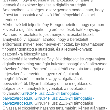
tart veled, hogy megértse a vállalkozásod pillanatnyi
igényeit és azokhoz igazítsa a digitális stratégiát.
Amennyiben szükséges, a terv gyorsan módosítható, hogy
lépést tarthassatok a változó körülményekkel és piaci
trendekkel.
Mérhetővé tett teljesítmény Elengedhetetlen, hogy nyomon
kövesd a digitális marketing erőfeszítések hatékonyságát.
Partnerünk részletes teljesítményelemzéseket készít,
amelyekből világosan láthatod, hogy a befektetett
erőforrások milyen eredményeket hoztak. Így folyamatosan
finomhangolhatod a stratégiát, és a leghatékonyabb
csatornákra fókuszálhatsz.
Növekedési lehetőségek Egy jól kidolgozott és végrehajtott
digitális marketing stratégia kulcsfontosságú a vállalkozásod
növekedésében. Partnerünk szakértői csapata támogatja a
terjeszkedési terveidet, legyen szó új piacok
meghódításáról, termékek vagy szolgáltatások
bevezetéséről. Olyan hatékony online megoldásokat
dolgoznak ki, amelyek felgyorsítják a növekedési
folyamatot.
GINOP Plusz 2.1.3-24 támogatás -
palyazatiroceg.hu
GINOP Plusz 2.1.3-24 támogatás -
palyazatiroceg.hu
GINOP Plusz 2.1.3-24 támogatás!
Olvassa el cikkeinket hasznos tartalmakért, kérjen ajánlatot -