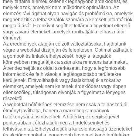
mely tartalmi elemek keltenek legnagyobb érdeklődést, és
melyek azok, amelyek nem működnek optimálisan. Az
elemzés rávilágíthat olyan navigációs problémákra, amelyek
megnehezítik a felhasználók számára a keresett információk
megtalálását. Ezenkívül segíthet feltárni a figyelmet elterelő
vagy zavaró elemeket, amelyek ronthatják a felhasználói
élményt.
Az eredmények alapján célzott változtatásokat hajthatunk
végre a weboldal dizájnján és felépítésén. Optimalizálhatjuk
a gombok és linkek elhelyezését, hogy a látogatók
könnyebben megtalálják a számukra releváns tartalmakat.
Átrendezhetjük az oldal szerkezetét, hogy a legfontosabb
információk és felhívások a leglátogatottabb területekre
kerüljenek. Eltávolíthatjuk vagy átalakíthatjuk azokat az
elemeket, amelyek nem keltenek érdeklődést vagy éppen
ellenkezőleg, túlságosan elvonják a figyelmet a lényeges
részektől.
A weboldal hőtérképes elemzése nem csak a felhasználói
élményt javíthatja, hanem a marketingkampányok
hatékonyságát is növelheti. A hőtérképek segítségével
pontosabban célozhatjuk meg a hirdetéseinket és
felhívásainkat. Elhelyezhetjük a kulcsfontosságú üzeneteket
és akciógombokat a legnagyobb figyelmet kapó területeken,