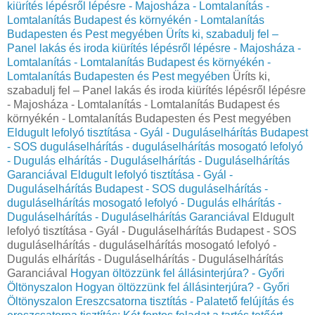
kiürítés lépésről lépésre - Majosháza - Lomtalanítás -
Lomtalanítás Budapest és környékén - Lomtalanítás
Budapesten és Pest megyében
Üríts ki, szabadulj fel –
Panel lakás és iroda kiürítés lépésről lépésre - Majosháza -
Lomtalanítás - Lomtalanítás Budapest és környékén -
Lomtalanítás Budapesten és Pest megyében
Üríts ki,
szabadulj fel – Panel lakás és iroda kiürítés lépésről lépésre
- Majosháza - Lomtalanítás - Lomtalanítás Budapest és
környékén - Lomtalanítás Budapesten és Pest megyében
Eldugult lefolyó tisztítása - Gyál - Duguláselhárítás Budapest
- SOS duguláselhárítás - duguláselhárítás mosogató lefolyó
- Dugulás elhárítás - Duguláselhárítás - Duguláselhárítás
Garanciával
Eldugult lefolyó tisztítása - Gyál -
Duguláselhárítás Budapest - SOS duguláselhárítás -
duguláselhárítás mosogató lefolyó - Dugulás elhárítás -
Duguláselhárítás - Duguláselhárítás Garanciával
Eldugult
lefolyó tisztítása - Gyál - Duguláselhárítás Budapest - SOS
duguláselhárítás - duguláselhárítás mosogató lefolyó -
Dugulás elhárítás - Duguláselhárítás - Duguláselhárítás
Garanciával
Hogyan öltözzünk fel állásinterjúra? - Győri
Öltönyszalon
Hogyan öltözzünk fel állásinterjúra? - Győri
Öltönyszalon
Ereszcsatorna tisztítás - Palatető felújítás és