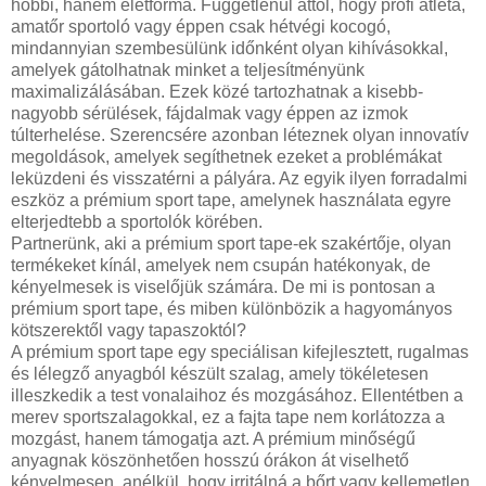
hobbi, hanem életforma. Függetlenül attól, hogy profi atléta,
amatőr sportoló vagy éppen csak hétvégi kocogó,
mindannyian szembesülünk időnként olyan kihívásokkal,
amelyek gátolhatnak minket a teljesítményünk
maximalizálásában. Ezek közé tartozhatnak a kisebb-
nagyobb sérülések, fájdalmak vagy éppen az izmok
túlterhelése. Szerencsére azonban léteznek olyan innovatív
megoldások, amelyek segíthetnek ezeket a problémákat
leküzdeni és visszatérni a pályára. Az egyik ilyen forradalmi
eszköz a prémium sport tape, amelynek használata egyre
elterjedtebb a sportolók körében.
Partnerünk, aki a prémium sport tape-ek szakértője, olyan
termékeket kínál, amelyek nem csupán hatékonyak, de
kényelmesek is viselőjük számára. De mi is pontosan a
prémium sport tape, és miben különbözik a hagyományos
kötszerektől vagy tapaszoktól?
A prémium sport tape egy speciálisan kifejlesztett, rugalmas
és lélegző anyagból készült szalag, amely tökéletesen
illeszkedik a test vonalaihoz és mozgásához. Ellentétben a
merev sportszalagokkal, ez a fajta tape nem korlátozza a
mozgást, hanem támogatja azt. A prémium minőségű
anyagnak köszönhetően hosszú órákon át viselhető
kényelmesen, anélkül, hogy irritálná a bőrt vagy kellemetlen