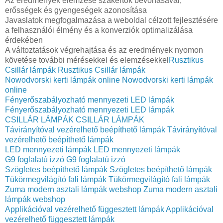
Az eredmények elemzése szakértők bevonásával,
erősségek és gyengeségek azonosítása
Javaslatok megfogalmazása a weboldal célzott fejlesztésére
a felhasználói élmény és a konverziók optimalizálása
érdekében
A változtatások végrehajtása és az eredmények nyomon
követése további mérésekkel és elemzésekkel
Rusztikus
Csillár lámpák
Rusztikus Csillár lámpák
Nowodvorski kerti lámpák online
Nowodvorski kerti lámpák
online
Fényerőszabályozható mennyezeti LED lámpák
Fényerőszabályozható mennyezeti LED lámpák
CSILLÁR LÁMPÁK
CSILLÁR LÁMPÁK
Távirányítóval vezérelhető beépíthető lámpák
Távirányítóval
vezérelhető beépíthető lámpák
LED mennyezeti lámpák
LED mennyezeti lámpák
G9 foglalatú izzó
G9 foglalatú izzó
Szögletes beépíthető lámpák
Szögletes beépíthető lámpák
Tükörmegvilágító fali lámpák
Tükörmegvilágító fali lámpák
Zuma modern asztali lámpák webshop
Zuma modern asztali
lámpák webshop
Applikációval vezérelhető függesztett lámpák
Applikációval
vezérelhető függesztett lámpák