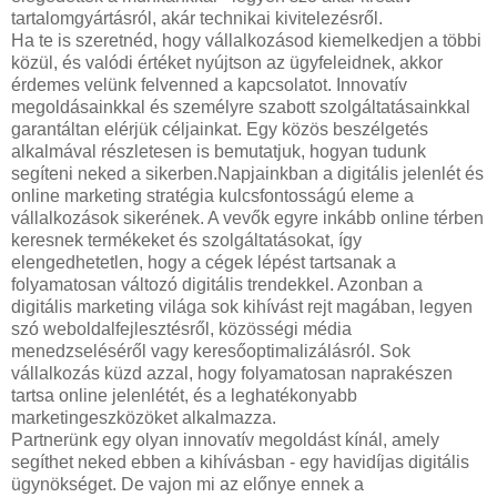
tartalomgyártásról, akár technikai kivitelezésről.
Ha te is szeretnéd, hogy vállalkozásod kiemelkedjen a többi
közül, és valódi értéket nyújtson az ügyfeleidnek, akkor
érdemes velünk felvenned a kapcsolatot. Innovatív
megoldásainkkal és személyre szabott szolgáltatásainkkal
garantáltan elérjük céljainkat. Egy közös beszélgetés
alkalmával részletesen is bemutatjuk, hogyan tudunk
segíteni neked a sikerben.Napjainkban a digitális jelenlét és
online marketing stratégia kulcsfontosságú eleme a
vállalkozások sikerének. A vevők egyre inkább online térben
keresnek termékeket és szolgáltatásokat, így
elengedhetetlen, hogy a cégek lépést tartsanak a
folyamatosan változó digitális trendekkel. Azonban a
digitális marketing világa sok kihívást rejt magában, legyen
szó weboldalfejlesztésről, közösségi média
menedzseléséről vagy keresőoptimalizálásról. Sok
vállalkozás küzd azzal, hogy folyamatosan naprakészen
tartsa online jelenlétét, és a leghatékonyabb
marketingeszközöket alkalmazza.
Partnerünk egy olyan innovatív megoldást kínál, amely
segíthet neked ebben a kihívásban - egy havidíjas digitális
ügynökséget. De vajon mi az előnye ennek a