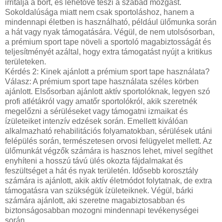
irritálja a bőrt, és lehetővé teszi a szabad mozgást.
Sokoldalúsága miatt nem csak sportoláshoz, hanem a
mindennapi életben is használható, például ülőmunka során
a hát vagy nyak támogatására. Végül, de nem utolsósorban,
a prémium sport tape növeli a sportoló magabiztosságát és
teljesítményét azáltal, hogy extra támogatást nyújt a kritikus
területeken.
Kérdés 2: Kinek ajánlott a prémium sport tape használata?
Válasz: A prémium sport tape használata széles körben
ajánlott. Elsősorban ajánlott aktív sportolóknak, legyen szó
profi atlétákról vagy amatőr sportolókról, akik szeretnék
megelőzni a sérüléseket vagy támogatni izmaikat és
ízületeiket intenzív edzések során. Emellett kiválóan
alkalmazható rehabilitációs folyamatokban, sérülések utáni
felépülés során, természetesen orvosi felügyelet mellett. Az
ülőmunkát végzők számára is hasznos lehet, mivel segíthet
enyhíteni a hosszú távú ülés okozta fájdalmakat és
feszültséget a hát és nyak területén. Idősebb korosztály
számára is ajánlott, akik aktív életmódot folytatnak, de extra
támogatásra van szükségük ízületeiknek. Végül, bárki
számára ajánlott, aki szeretne magabiztosabban és
biztonságosabban mozogni mindennapi tevékenységei
során.