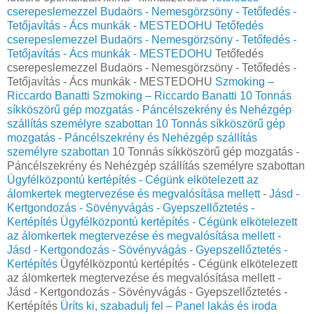
cserepeslemezzel Budaörs - Nemesgörzsöny - Tetőfedés -
Tetőjavítás - Ács munkák - MESTEDOHU
Tetőfedés
cserepeslemezzel Budaörs - Nemesgörzsöny - Tetőfedés -
Tetőjavítás - Ács munkák - MESTEDOHU
Tetőfedés
cserepeslemezzel Budaörs - Nemesgörzsöny - Tetőfedés -
Tetőjavítás - Ács munkák - MESTEDOHU
Szmoking –
Riccardo Banatti
Szmoking – Riccardo Banatti
10 Tonnás
síkköszörű gép mozgatás - Páncélszekrény és Nehézgép
szállítás személyre szabottan
10 Tonnás síkköszörű gép
mozgatás - Páncélszekrény és Nehézgép szállítás
személyre szabottan
10 Tonnás síkköszörű gép mozgatás -
Páncélszekrény és Nehézgép szállítás személyre szabottan
Ügyfélközpontú kertépítés - Cégünk elkötelezett az
álomkertek megtervezése és megvalósítása mellett - Jásd -
Kertgondozás - Sövényvágás - Gyepszellőztetés -
Kertépítés
Ügyfélközpontú kertépítés - Cégünk elkötelezett
az álomkertek megtervezése és megvalósítása mellett -
Jásd - Kertgondozás - Sövényvágás - Gyepszellőztetés -
Kertépítés
Ügyfélközpontú kertépítés - Cégünk elkötelezett
az álomkertek megtervezése és megvalósítása mellett -
Jásd - Kertgondozás - Sövényvágás - Gyepszellőztetés -
Kertépítés
Üríts ki, szabadulj fel – Panel lakás és iroda