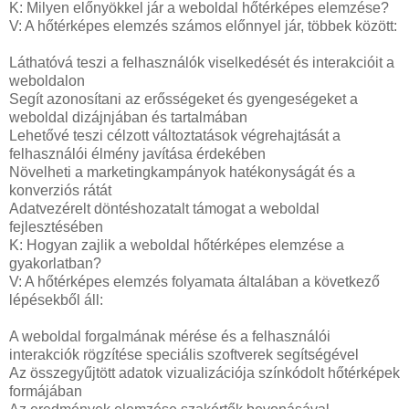
K: Milyen előnyökkel jár a weboldal hőtérképes elemzése?
V: A hőtérképes elemzés számos előnnyel jár, többek között:
Láthatóvá teszi a felhasználók viselkedését és interakcióit a
weboldalon
Segít azonosítani az erősségeket és gyengeségeket a
weboldal dizájnjában és tartalmában
Lehetővé teszi célzott változtatások végrehajtását a
felhasználói élmény javítása érdekében
Növelheti a marketingkampányok hatékonyságát és a
konverziós rátát
Adatvezérelt döntéshozatalt támogat a weboldal
fejlesztésében
K: Hogyan zajlik a weboldal hőtérképes elemzése a
gyakorlatban?
V: A hőtérképes elemzés folyamata általában a következő
lépésekből áll:
A weboldal forgalmának mérése és a felhasználói
interakciók rögzítése speciális szoftverek segítségével
Az összegyűjtött adatok vizualizációja színkódolt hőtérképek
formájában