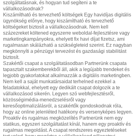
szolgáltatásnak, és hogyan tud segíteni a te
vállalkozásodnak?
Kiszámítható és tervezhető költségek Egy havidíjas digitális
ügynökség előnye, hogy kiszámítható és tervezhető
költségeket biztosít a vállalkozásodnak. Nem kell
százezreket költened egyszerre weboldal-fejlesztésre vagy
marketingkampányokra, ehelyett fix havi díjat fizetsz, ami
rugalmasan skálázható a szükségleteid szerint. Ez nagyban
megkönnyíti a pénzügyi tervezést és gazdasági stabilitást
biztosít.
Szakértői csapat a szolgáltatásodban Partnerünk csapata
tapasztalt szakemberekből áll, akik a legújabb trendeket és
legjobb gyakorlatokat alkalmazzák a digitális marketingben.
Nem kell a saját munkatársaidat terhelned ezekkel a
feladatokkal, ehelyett egy dedikált csapat dolgozik a te
vállalkozásod sikerén. Legyen szó webfejlesztésről,
közösségimédia-menedzselésről vagy
keresőoptimalizálásról, a szakértők gondoskodnak róla,
hogy az online jelenléted hatékony és versenyképes legyen.
Proaktív és rugalmas megközelítés Partnerünk nem egy
statikus, egyszeri szolgáltatást kínál, hanem egy proaktív és
rugalmas megoldást. A csapat rendszeres egyeztetéseket