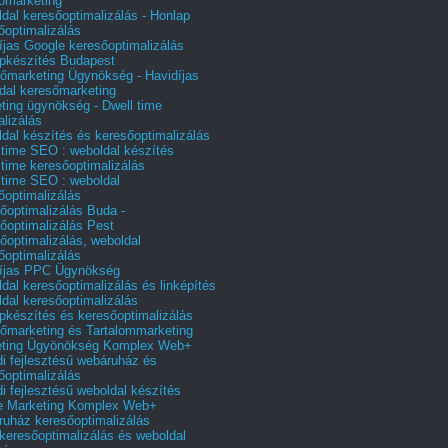
őmarketing
dal keresőoptimalizálás - Honlap
őoptimalizálás
íjas Google keresőoptimalizálás
pkészítés Budapest
őmarketing Ügynökség - Havidíjas
dal keresőmarketing
ting ügynökség - Dwell time
alizálás
dal készítés és keresőoptimalizálás
 time SEO : weboldal készítés
 time keresőoptimalizálás
 time SEO : weboldal
őoptimalizálás
őoptimalizálás Buda -
őoptimalizálás Pest
őoptimalizálás, weboldal
őoptimalizálás
íjas PPC Ügynökség
dal keresőoptimalizálás és linképítés
dal keresőoptimalizálás
pkészítés és keresőoptimalizálás
őmarketing és Tartalommarketing
eting Ügyönökség Komplex Web+
i fejlesztésű webáruház és
őoptimalizálás
i fejlesztésű weboldal készítés
e Marketing Komplex Web+
uház keresőoptimalizálás
 keresőoptimalizálás és weboldal