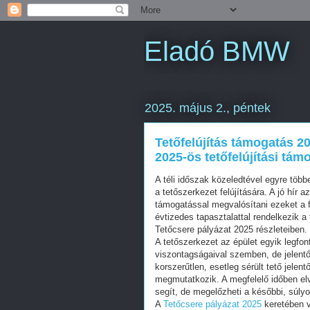
Eladó BMW
2025. május 2., péntek
Tetőfelújítás támogatás 20
2025-ös tetőfelújítási tá
A téli időszak közeledtével egyre több
a tetőszerkezet felújítására. A jó hír 
támogatással megvalósítani ezeket a f
évtizedes tapasztalattal rendelkezik a 
Tetőcsere pályázat 2025 részleteiben.
A tetőszerkezet az épület egyik legfo
viszontagságaival szemben, de jelentő
korszerűtlen, esetleg sérült tető jele
megmutatkozik. A megfelelő időben el
segít, de megelőzheti a későbbi, súlyo
A
Tetőcsere pályázat 2025
keretében vé