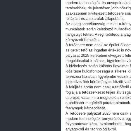
modern technológiák és anyagok alka
tartósabbak, de jelentősen jobb hőszig
szakszerűen kivitelezett tetőcsere sorá
fóliázást és a szarufák állapotát is.
Az energiahatékonyság mellett a körn
munkálatok során keletkező hulladéko
hangsúlyt fektet. A régi tetőfedő anya
környezeti terhelést.
A tetőcsere nem csak az épület állag
szigetelt tető az ingatlan értékét is n
pályázat 2025 keretében elvégzett fel
megoldásokat kínálnak, figyelembe vév
A kivitelezés során különös figyelmet f
időzítése kulcsfontosságú a sikeres k
tervezési fázisban figyelembe veszik a
legkedvezőbb körülmények között val
A felújítás során nem csak a tetőfedő
foglalja a tetőszerkezet teljes átvizs
cseréjét, valamint a megfelelő szellőzé
a padlástér megfelelő páratartalmának
faanyagok károsodását.
A Tetőcsere pályázat 2025 nem csak a
modern technológiák térnyerésével egy
folyamatosan képzi szakembereit, hog
anyagokról és technológiákról.