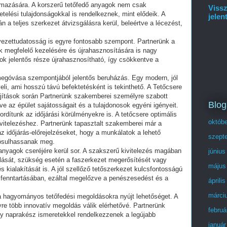
lmazására. A korszerű tetőfedő anyagok nem csak
Vissz
etelési tulajdonságokkal is rendelkeznek, mint elődeik. A
jelen
n a teljes szerkezet átvizsgálásra kerül, beleértve a lécezést,
yezettudatosság is egyre fontosabb szempont. Partnerünk a
k megfelelő kezelésére és újrahasznosítására is nagy
gok jelentős része újrahasznosítható, így csökkentve a
megóvása szempontjából jelentős beruházás. Egy modern, jól
öveli, ami hosszú távú befektetésként is tekinthető. A Tetőcsere
újítások során Partnerünk szakemberei személyre szabott
Blog
e az épület sajátosságait és a tulajdonosok egyéni igényeit.
ordítunk az időjárási körülményekre is. A tetőcsere optimális
októb
ivitelezéshez. Partnerünk tapasztalt szakemberei már a
z időjárás-előrejelzéseket, hogy a munkálatok a lehető
szept
ósulhassanak meg.
 anyagok cseréjére kerül sor. A szakszerű kivitelezés magában
június
gálását, szükség esetén a faszerkezet megerősítését vagy
május
s kialakítását is. A jól szellőző tetőszerkezet kulcsfontosságú
 fenntartásában, ezáltal megelőzve a penészesedést és a
áprili
márci
 hagyományos tetőfedési megoldásokra nyújt lehetőséget. A
re több innovatív megoldás válik elérhetővé. Partnerünk
februá
y naprakész ismeretekkel rendelkezzenek a legújabb
január