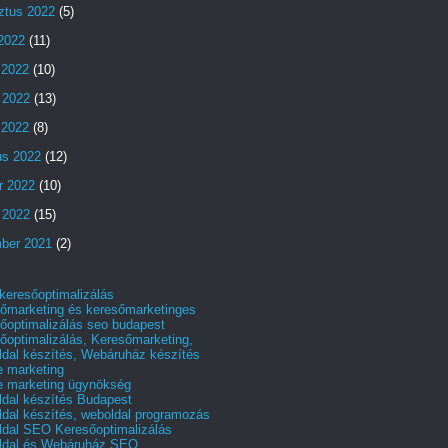
ztus 2022
(5)
 2022
(11)
 2022
(10)
 2022
(13)
s 2022
(8)
us 2022
(12)
r 2022
(10)
 2022
(15)
ber 2021
(2)
 keresőoptimalizálás
őmarketing és keresőmarketinges
őoptimalizálás seo budapest
őoptimalizálás, Keresőmarketing,
dal készítés, Webáruház készítés
e marketing
e marketing ügynökség
dal készítés Budapest
dal készítés, weboldal programozás
dal SEO Keresőoptimalizálás
ldal és Webáruház SEO