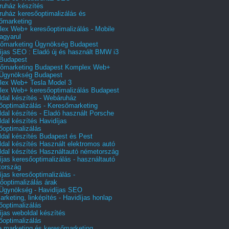
uház készítés
uház keresőoptimalizálás és
őmarketing
ex Web+ keresőoptimalizálás - Mobile
agyarul
őmarketing Ügynökség Budapest
íjas SEO : Eladó új és használt BMW i3
Budapest
őmarketing Budapest Komplex Web+
Ügynökség Budapest
ex Web+ Tesla Model 3
ex Web+ keresőoptimalizálás Budapest
dal készítés - Webáruház
őoptimalizálás - Keresőmarketing
dal készítés - Eladó használt Porsche
dal készítés Havidíjas
őoptimalizálás
dal készítés Budapest és Pest
dal készítés Használt elektromos autó
dal készítés Használtautó németország
íjas keresőoptimalizálás - használtautó
tország
íjas keresőoptimalizálás -
őoptimalizálás árak
gynökség - Havidíjas SEO
arketing, linképítés - Havidíjas honlap
őoptimalizálás
íjas weboldal készítés
őoptimalizálás
e marketing és keresőmarketing