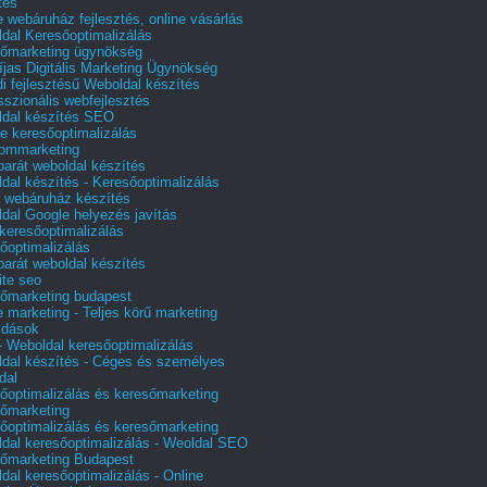
tés
e webáruház fejlesztés, online vásárlás
dal Keresőoptimalizálás
őmarketing ügynökség
íjas Digitális Marketing Ügynökség
i fejlesztésű Weboldal készítés
sszionális webfejlesztés
dal készítés SEO
e keresőoptimalizálás
lommarketing
barát weboldal készítés
dal készítés - Keresőoptimalizálás
 webáruház készítés
dal Google helyezés javítás
 keresőoptimalizálás
őoptimalizálás
barát weboldal készítés
te seo
őmarketing budapest
e marketing - Teljes körű marketing
ldások
 Weboldal keresőoptimalizálás
dal készítés - Céges és személyes
dal
őoptimalizálás és keresőmarketing
őmarketing
őoptimalizálás és keresőmarketing
dal keresőoptimalizálás - Weoldal SEO
őmarketing Budapest
dal keresőoptimalizálás - Online