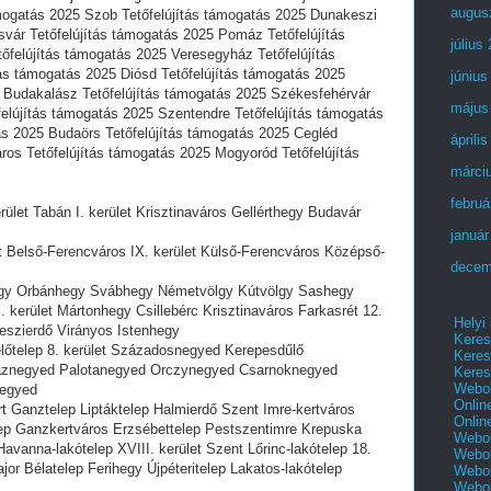
augus
mogatás 2025 Szob Tetőfelújítás támogatás 2025 Dunakeszi
ösvár Tetőfelújítás támogatás 2025 Pomáz Tetőfelújítás
július
őfelújítás támogatás 2025 Veresegyház Tetőfelújítás
ás támogatás 2025 Diósd Tetőfelújítás támogatás 2025
június
 Budakalász Tetőfelújítás támogatás 2025 Székesfehérvár
május
felújítás támogatás 2025 Szentendre Tetőfelújítás támogatás
ás 2025 Budaörs Tetőfelújítás támogatás 2025 Cegléd
áprili
ros Tetőfelújítás támogatás 2025 Mogyoród Tetőfelújítás
márci
februá
rület Tabán I. kerület Krisztinaváros Gellérthegy Budavár
január
et Belső-Ferencváros IX. kerület Külső-Ferencváros Középső-
decem
hegy Orbánhegy Svábhegy Németvölgy Kútvölgy Sashegy
kerület Mártonhegy Csillebérc Krisztinaváros Farkasrét 12.
Helyi
eszierdő Virányos Istenhegy
Keres
előtelep 8. kerület Századosnegyed Kerepesdűlő
Keres
nháznegyed Palotanegyed Orczynegyed Csarnoknegyed
Keres
Webol
negyed
Onlin
t Ganztelep Liptáktelep Halmierdő Szent Imre-kertváros
Onlin
elep Ganzkertváros Erzsébettelep Pestszentimre Krepuska
Webol
vanna-lakótelep XVIII. kerület Szent Lőrinc-lakótelep 18.
Webol
or Bélatelep Ferihegy Újpéteritelep Lakatos-lakótelep
Webol
Webo