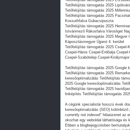
Tetőfelújítás támogatás 2025 Lipótváro
Tetőfelújítás támogatás 2025 Millenniu
Tetőfelújítás támogatás 2025 Pacsirta
Kossuthfalva Gubacsipuszta
Tetőfelújítás támogatás 2025 Hermina
Istvánmező Rákosfalva Városliget Nag
Tetőfelújítás támogatás 2025 Megyer I
Káposztásmegyer Újpest 4. kerület
Tetőfelújítás támogatás 2025 Csepel-K
Csepel-Háros Csepel-Erdőalja Csepel-
Csepel-Szabótelep Csepel-Királymajo
Tetőfelújítás támogatás 2025 Google 
Tetőfelújítás támogatás 2025 Remarket
keresőoptimalizálás Tetőfelújítás tá
2025 Google keresőoptimalizálás Tetőf
Tetőfelújítás támogatás 2025 havidíjas
linképítés Tetőfelújítás támogatás 202
A cégünk specialistái hosszú évek óta
keresőoptimalizálás (SEO) különböző a
currently not indexed" hibaüzenet az 
okozhat egy weboldal láthatósága és 
Ebben a blogbejegyzésben bemutatjuk,