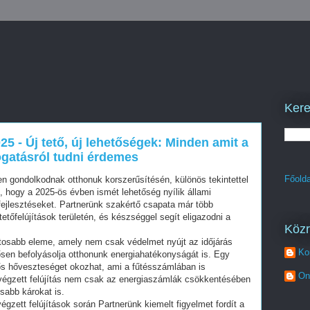
Kere
25 - Új tető, új lehetőségek: Minden amit a
mogatásról tudni érdemes
Főolda
en gondolkodnak otthonuk korszerűsítésén, különös tekintettel
az, hogy a 2025-ös évben ismét lehetőség nyílik állami
ejlesztéseket. Partnerünk szakértő csapata már több
tetőfelújítások területén, és készséggel segít eligazodni a
Köz
ntosabb eleme, amely nem csak védelmet nyújt az időjárás
Ko
sen befolyásolja otthonunk energiahatékonyságát is. Egy
ntős hőveszteséget okozhat, ami a fűtésszámlában is
On
végzett felújítás nem csak az energiaszámlák csökkentésében
sabb károkat is.
gzett felújítások során Partnerünk kiemelt figyelmet fordít a