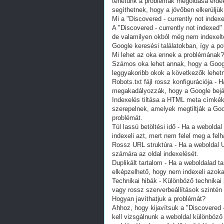
tehetünk a problémák megoldása érdek
segíthetnek, hogy a jövőben elkerüljük
Mi a "Discovered - currently not index
A "Discovered - currently not indexed"
de valamilyen okból még nem indexelt
Google keresési találatokban, így a pot
Mi lehet az oka ennek a problémának?
Számos oka lehet annak, hogy a Googl
leggyakoribb okok a következők lehet
Robots.txt fájl rossz konfigurációja - 
megakadályozzák, hogy a Google bejárj
Indexelés tiltása a HTML meta címkék
szerepelnek, amelyek megtiltják a Goo
problémát.
Túl lassú betöltési idő - Ha a weboldal
indexeli azt, mert nem felel meg a fe
Rossz URL struktúra - Ha a weboldal 
számára az oldal indexelését.
Duplikált tartalom - Ha a weboldalad t
elképzelhető, hogy nem indexeli azoka
Technikai hibák - Különböző technikai 
vagy rossz szerverbeállítások szintén
Hogyan javíthatjuk a problémát?
Ahhoz, hogy kijavítsuk a "Discovered 
kell vizsgálnunk a weboldal különböző b