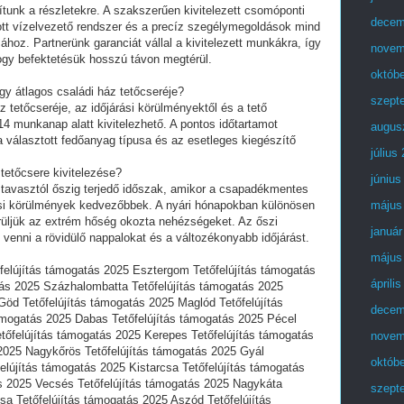
dítunk a részletekre. A szakszerűen kivitelezett csomóponti
decem
ott vízelvezető rendszer és a precíz szegélymegoldások mind
ához. Partnerünk garanciát vállal a kivitelezett munkákra, így
novem
ogy befektetésük hosszú távon megtérül.
októb
gy átlagos családi ház tetőcseréje?
szept
 tetőcseréje, az időjárási körülményektől és a tető
14 munkanap alatt kivitelezhető. A pontos időtartamot
augus
 a választott fedőanyag típusa és az esetleges kiegészítő
július
tetőcsere kivitelezése?
június
a tavasztól őszig terjedő időszak, amikor a csapadékmentes
i körülmények kedvezőbbek. A nyári hónapokban különösen
május
erüljük az extrém hőség okozta nehézségeket. Az őszi
január
venni a rövidülő nappalokat és a változékonyabb időjárást.
május
felújítás támogatás 2025 Esztergom Tetőfelújítás támogatás
áprili
tás 2025 Százhalombatta Tetőfelújítás támogatás 2025
öd Tetőfelújítás támogatás 2025 Maglód Tetőfelújítás
decem
ámogatás 2025 Dabas Tetőfelújítás támogatás 2025 Pécel
tőfelújítás támogatás 2025 Kerepes Tetőfelújítás támogatás
novem
 2025 Nagykőrös Tetőfelújítás támogatás 2025 Gyál
októb
felújítás támogatás 2025 Kistarcsa Tetőfelújítás támogatás
s 2025 Vecsés Tetőfelújítás támogatás 2025 Nagykáta
szept
sa Tetőfelújítás támogatás 2025 Aszód Tetőfelújítás