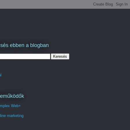
sés ebben a blogban
l
reműködők
mplex Web+
line marketing