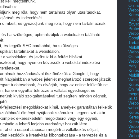
készí
ket kell megtennünk.
Onlin
oldásához:
Webol
őződjünk meg róla, hogy nem tartalmaz olyan utasításokat,
Keres
járását és indexelését.
Havid
 címkéit, és győződjünk meg róla, hogy nem tartalmaznak
Egyed
Profe
Webol
, és ha szükséges, optimalizáljuk a weboldalon található
Googl
ét.
Tarta
t, és tegyük SEO-barátabbá, ha szükséges.
Mobil
likált tartalmakat a weboldalon.
Webol
Olcsó
a weboldalon, és javítsuk ki a feltárt hibákat.
Webol
eszközét, hogy nyomon kövessük a weboldal indexelési
Helyi
területeket.
Keres
 tartalmak hozzáadásával ösztönözzük a Google-t, hogy
Mobil
alt.Napjainkban a webes jelenlét meghatározó szerepet játszik
Websi
Keres
egyre tudatosabbak, és elvárják, hogy az online felületük ne
Onlin
en, hanem egyúttal tükrözze a vállalat egyediségét és
mego
tnerünk kiváló szolgáltatásaival tud segíteni minden cégnek,
SEO -
ától.
Webol
l-fejlesztési megoldásokat kínál, amelyek garantáltan felkeltik
webol
Keres
asználóbarát élményt nyújtanak számukra. Legyen szó akár
Keres
y komplex e-kereskedelmi megoldásról vagy egy egyedi,
Keres
ők mindig a lehető legjobb eredményt hozzák létre.
Webol
s, ahol a csapat alaposan megérti a vállalkozás céljait,
Keres
tően kezdődik a kreativitás kibontakozása - a tervezés és a
Webol