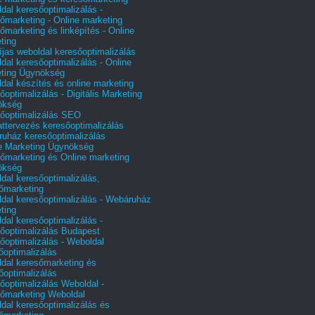
dal keresőoptimalizálás -
őmarketing - Online marketing
őmarketing és linképítés - Online
ting
íjas weboldal keresőoptimalizálás
dal keresőoptimalizálás - Online
ting Ügynökség
dal készítés és online marketing
őoptimalizálás - Digitális Marketing
ökség
őoptimalizálás SEO
attervezés keresőoptimalizálás
uház keresőoptimalizálás
e Marketing Ügynökség
őmarketing és Online marketing
ökség
dal keresőoptimalizálás,
őmarketing
dal keresőoptimalizálás - Webáruház
ting
dal keresőoptimalizálás -
őoptimalizálás Budapest
őoptimalizálás - Weboldal
őoptimalizálás
dal keresőmarketing és
őoptimalizálás
őoptimalizálás Weboldal -
őmarketing Weboldal
dal keresőoptimalizálás és