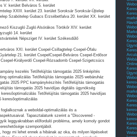
Webol
s V. kerület Belváros 5. kerület
Keres
mtelep XXIII. kerület 23. kerület Soroksár Soroksár-Újtelep
Keres
telep Szabótelep Gubacs Erzsébetfalva 20. kerület XX. kerület
marke
Havid
Webol
mező Kiszugló Zugló Alsórákos Törökőr XIV. kerület
Marke
yzugló 14. kerület
Webol
stvántelek Népsziget IV. kerület Székesdűlő
Keres
Ügyn
ertváros XXI. kerület Csepel-Csillagtelep Csepel-Ófalu
Keres
Arcul
Gyártelep 21. kerület CsepelCsepel-Belváros Csepel-Erdősor
Webár
r Csepel-Királyerdő Csepel-Rózsadomb Csepel-Szigetcsúcs
Onlin
Keres
kampány kezelés Tetőfelújítás támogatás 2025 linképítés
Ügyn
ing optimalizálás Tetőfelújítás támogatás 2025 webáruház
Webol
keres
mogatás 2025 PPC kampánykészítés Tetőfelújítás támogatás
Webol
elújítás támogatás 2025 havidíjas digitális ügynökség
marke
 keresőoptimalizálás Tetőfelújítás támogatás 2025 havidíjas
Webol
5 keresőoptimalizálás
Keres
Keres
keres
 foglalkoznak a weboldal-optimalizálás és a
Webol
spektusaival. Tapasztalatunk szerint a "Discovered -
keres
egyik leggyakrabban előforduló probléma, amely komoly gondot
Keres
kereshetősége szempontjából.
Keres
 hogy mi lehet ennek a hibának az oka, és milyen lépéseket
Webol