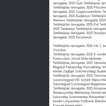
támogatás 2025 Győr Tetőfelújítás tá
Tetőfelújítás támogatás 2025 Pilisvör
támogatás 2025 Szigetszentmiklós Tet
támogatás 2025 Budakeszi Tetőfelújít
Ráckeve Tetőfelújítás támogatás 2025
Tetőfelújítás támogatás 2025 Érd Tető
2025 Tatabánya Tetőfelújítás támogat
Tetőfelújítás támogatás 2025 Dunaújvá
támogatás 2025 Kecskemét
Tetőfelújítás támogatás 2025 Vár 1. ke
Víziváros
Tetőfelújítás támogatás 2025 9. kerül
Ferencváros József Attila-lakótelep
Tetőfelújítás támogatás 2025 János
Magasút Farkasvölgy Kissvábhegy XII. 
kerület Zugliget Széchenyihegy Budak
Tetőfelújítás támogatás 2025 Tisztvis
Losoncinegyed VIII. kerület Népszí
Ganznegyed Corvinnegyed Magdolna
Tetőfelújítás támogatás 2025 Almásker
Rendessytelep Miklóstelep Gloriett-t
Géza-telep Szemeretelep Bókaytelep Ha
kerület Lónyaytelep Erdőskert Belsőmaj
Kossuth Ferenc-telep