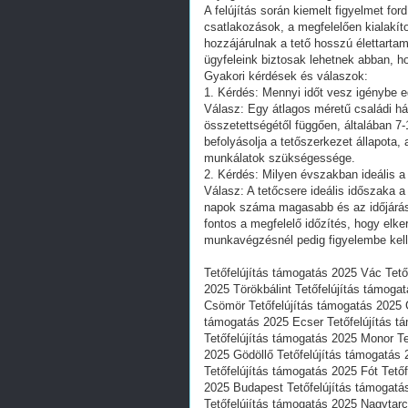
A felújítás során kiemelt figyelmet for
csatlakozások, a megfelelően kialakít
hozzájárulnak a tető hosszú élettartam
ügyfeleink biztosak lehetnek abban, h
Gyakori kérdések és válaszok:
1. Kérdés: Mennyi időt vesz igénybe e
Válasz: Egy átlagos méretű családi ház
összetettségétől függően, általában 7-
befolyásolja a tetőszerkezet állapota,
munkálatok szükségessége.
2. Kérdés: Milyen évszakban ideális a 
Válasz: A tetőcsere ideális időszaka 
napok száma magasabb és az időjárás
fontos a megfelelő időzítés, hogy elk
munkavégzésnél pedig figyelembe kell 
Tetőfelújítás támogatás 2025 Vác Tető
2025 Törökbálint Tetőfelújítás támoga
Csömör Tetőfelújítás támogatás 2025 G
támogatás 2025 Ecser Tetőfelújítás t
Tetőfelújítás támogatás 2025 Monor Te
2025 Gödöllő Tetőfelújítás támogatás
Tetőfelújítás támogatás 2025 Fót Tető
2025 Budapest Tetőfelújítás támogatá
Tetőfelújítás támogatás 2025 Nagytarc