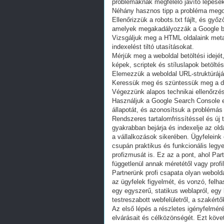
problémáknak megfelelő javító lépése
Néhány hasznos tipp a probléma meg
Ellenőrizzük a robots.txt fájlt, és gy
amelyek megakadályozzák a Google be
Vizsgáljuk meg a HTML oldalaink meta
indexelést tiltó utasításokat.
Mérjük meg a weboldal betöltési idejét
képek, scriptek és stíluslapok betöltés
Elemezzük a weboldal URL-struktúrájá
Keressük meg és szüntessük meg a dup
Végezzünk alapos technikai ellenőrzést 
Használjuk a Google Search Console 
állapotát, és azonosítsuk a problémás 
Rendszeres tartalomfrissítéssel és új
gyakrabban bejárja és indexelje az old
a vállalkozások sikerében. Ügyfeleink 
csupán praktikus és funkcionális legy
profizmusát is. Ez az a pont, ahol Par
függetlenül annak méretétől vagy profilj
Partnerünk profi csapata olyan webolda
az ügyfelek figyelmét, és vonzó, felh
egy egyszerű, statikus weblapról, eg
testreszabott webfelületről, a szakért
Az első lépés a részletes igényfelméré
elvárásait és célközönségét. Ezt köve