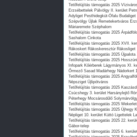
Tetőfelújítás támogatás 2025 Vízivár
Erzsébettelek Pálvölgy II. kerület P
Adyliget Pesthidegkút-Ófalu Budaliget
Szépvölgy Újlak Remetekertváros Erz
Máriaremete Széphalom
Tetőfelújítás támogatás 2025 Árpádföl
Sashalom Cinkota
Tetőfelújítás támogatás 2025 XVII. k
Rákoskert Rákoskeresztúr Rákosliget
Tetőfelújítás támogatás 2025 Újpalota 
Tetőfelújítás támogatás 2025 Hosszú
Infopark Kőérberek Lágymányos XI. ker
Őrmező Sasad Madárhegy Nádorkert 11
Tetőfelújítás támogatás 2025 Angyalfö
Népsziget Újlipótváros
Tetőfelújítás támogatás 2025 Kaszásd
Csúcshegy 3. kerület Harsánylejtő Ró
Péterhegy Mocsárosdűlő Solymárvöl
Tetőfelújítás támogatás 2025 Wekerlete
Tetőfelújítás támogatás 2025 Újhegy K
Népliget 10. kerület Kúttó Ligettelek
Tetőfelújítás támogatás 2025 22. kerü
Gábor-telep
Tetőfelújítás támogatás 2025 6. kerüle
Tetőfelújítás támogatás 2025 Erzsébetv