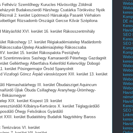
Webár
os Felhévíz Szemlőhegy Kurucles Hűvösvölgy Zöldmál
Webár
etneházyrét Budakeszierdő Hárshegy Csatárka Törökvész Nyék
keres
 Rézmál 2. kerület Lipótmező Hársakalja Pasarét Vérhalom
Kompl
sébetliget Rózsadomb Országút Gercse Kővár Szépilona
DE m
Keres
Havid
d Mátyásföld XVI. kerület 16. kerület Rákosszentmihály
SEO 
Keres
erület Rákoshegy 17. kerület Régiakadémiatelep Madárdomb
SEO 
 Rákoscsaba-Újtelep Akadémiaújtelep Rákoscsaba
Kompl
Kompl
XV. kerület 15. kerület Rákospalota Pestújhely
Webol
rét Szentimreváros Sashegy Kamaraerdő Péterhegy Gazdagrét
keres
ület Gellérthegy Albertfalva Kelenföld Kelenvölgy Dobogó
Webol
. kerület Pösingermajor Örsöd Spanyolrét
Webol
ld Vizafogó Göncz Árpád városközpont XIII. kerület 13. kerület
keres
Webol
Webol
űlő Hármashatárhegy III. kerület Óbudaisziget Aquincum
Webol
maifürdő Újlak Óbuda Csillaghegy Aranyhegy-Ürömhegy-
Havid
gy Békásmegyer
néme
lep XIX. kerület Kispest 19. kerület
Havid
Keres
eresztúridűlő Kőbánya-Kertváros X. kerület Téglagyárdűlő
SEO Ü
 Laposdűlő Óhegy Felsőrákos Gyárdűlő
Linkm
let XXII. kerület Budatétény Budafok Nagytétény Baross
keres
Havid
t Terézváros VI. kerület
keres
Onlin
áros 7. kerület VII. kerület