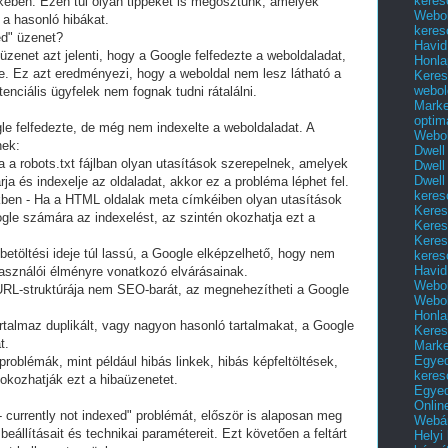
keres
ében. Ezen túl olyan tippeket is megosztunk, amelyek
Webol
 a hasonló hibákat.
keres
ed" üzenet?
Havid
 üzenet azt jelenti, hogy a Google felfedezte a weboldaladat,
Honla
e. Ez azt eredményezi, hogy a weboldal nem lesz látható a
Keres
webol
enciális ügyfelek nem fognak tudni rátalálni.
Marke
optim
e felfedezte, de még nem indexelte a weboldaladat. A
Webol
nek:
Dwell
Ha a robots.txt fájlban olyan utasítások szerepelnek, amelyek
Dwell
Dwell
a és indexelje az oldaladat, akkor ez a probléma léphet fel.
keres
ben - Ha a HTML oldalak meta címkéiben olyan utasítások
Keres
gle számára az indexelést, az szintén okozhatja ezt a
Keres
Keres
 betöltési ideje túl lassú, a Google elképzelhető, hogy nem
keres
Havid
lhasználói élményre vonatkozó elvárásainak.
Webol
URL-struktúrája nem SEO-barát, az megnehezítheti a Google
Webol
Honla
artalmaz duplikált, vagy nagyon hasonló tartalmakat, a Google
Keres
t.
Mark
Egyed
problémák, mint például hibás linkek, hibás képfeltöltések,
keres
 okozhatják ezt a hibaüzenetet.
Egyed
Onlin
- currently not indexed" problémát, először is alaposan meg
Webár
eállításait és technikai paramétereit. Ezt követően a feltárt
Helyi